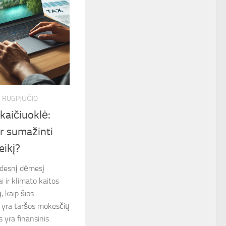
7 RUGPJŪČIO
kaičiuoklė:
ir sumažinti
eikį?
didesnį dėmesį
 ir klimato kaitos
, kaip šios
 yra taršos mokesčių
 yra finansinis