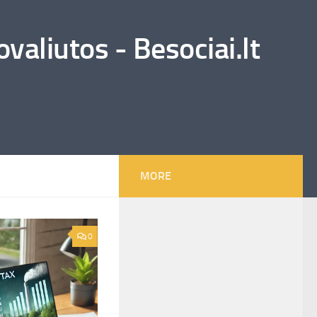
valiutos - Besociai.lt
MORE
0