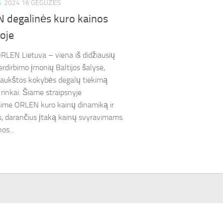
S
2024 16 GEGUŽĖS
 degalinės kuro kainos
oje
RLEN Lietuva – viena iš didžiausių
erdirbimo įmonių Baltijos šalyse,
i aukštos kokybės degalų tiekimą
 rinkai. Šiame straipsnyje
ime ORLEN kuro kainų dinamiką ir
s, darančius įtaką kainų svyravimams.
os...