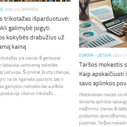
AS
2024 23 LAPKRIČIO
s trikotažas išparduotuvė:
kli galimybė įsigyti
os kokybės drabužius už
namą kainą
EUROPA
/
LIETUVA
2024 1
rikotažas yra vienas iš geriausiai
Taršos mokestis s
r labiausiai vertinamų tekstilės
ų Lietuvoje. Ši įmonė, įkurta Utenoje,
Kaip apskaičiuoti 
girti ne tik ilgamete patirtimi, bet ir
savo aplinkos pov
is gamybos metodais bei aukštos
produkcija. Utenos trikotažo...
Pastaraisiais metais vis 
skiriame aplinkos apsaugai
mažinimui. Vienas iš būdų
problemos sprendžiamos,
įvedimas. Taršos mokestis