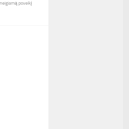
i neigiamą poveikį