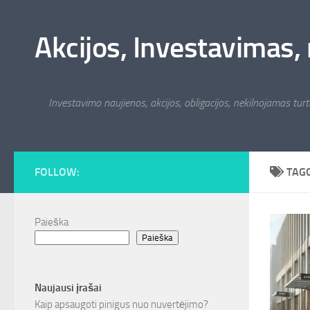
Skip to content
Akcijos, Investavimas, 
Investavimo naujienos, akcijos, obligacijos, nekilnojamas turta
FOLLOW:
TAG
Paieška
Paieška
Naujausi įrašai
Kaip apsaugoti pinigus nuo nuvertėjimo?