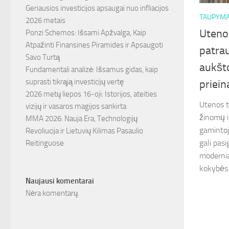
Geriausios investicijos apsaugai nuo infliacijos
TAUPYM
2026 metais
Uteno
Ponzi Schemos: Išsami Apžvalga, Kaip
Atpažinti Finansines Piramides ir Apsaugoti
patrau
Savo Turtą
aukšt
Fundamentali analizė: Išsamus gidas, kaip
suprasti tikrąją investicijų vertę
priei
2026 metų liepos 16-oji: Istorijos, ateities
Utenos t
vizijų ir vasaros magijos sankirta
žinomų i
MMA 2026: Nauja Era, Technologijų
gamintoj
Revoliucija ir Lietuvių Kilimas Pasaulio
gali pasi
Reitinguose
modernia
kokybės 
Naujausi komentarai
Nėra komentarų.