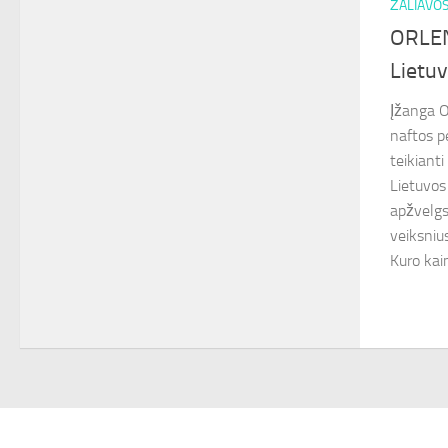
ŽALIAVO
ORLEN
Lietuv
Įžanga O
naftos p
teikiant
Lietuvos
apžvelgs
veiksniu
Kuro kain