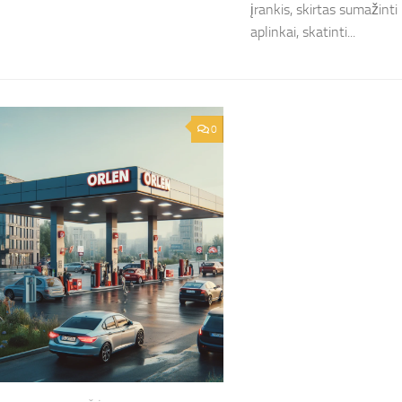
įrankis, skirtas sumažint
aplinkai, skatinti...
0