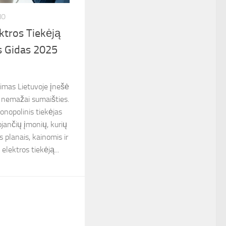
IO
ektros Tiekėją
s Gidas 2025
avimas Lietuvoje įnešė
ir nemažai sumaišties.
nopolinis tiekėjas
jančių įmonių, kurių
is planais, kainomis ir
elektros tiekėją...