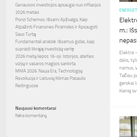
Geriausios investicijos apsaugai nuo infliacijos
ENERGET
2026 metais
Elektr
Ponzi Schemos: Išsami Apžvalga, Kaip
Atpažinti Finansines Piramides ir Apsaugoti
m.: Iš
Savo Turtą
nepasi
Fundamentali analizė: Išsamus gidas, kaip
suprasti tikrąją investicijų vertę
Elektra
2026 metų liepos 16-oji: Istorijos, ateities
dalis, t
vizijų ir vasaros magijos sankirta
namus, v
MMA 2026: Nauja Era, Technologijų
Tačiau p
Revoliucija ir Lietuvių Kilimas Pasaulio
gerokai 
Reitinguose
Kainų svy
Naujausi komentarai
Nėra komentarų.