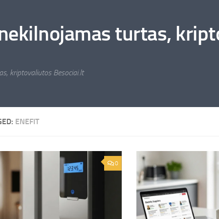
nekilnojamas turtas, kripto
s, kriptovaliutos Besociai.lt
GED:
ENEFIT
0