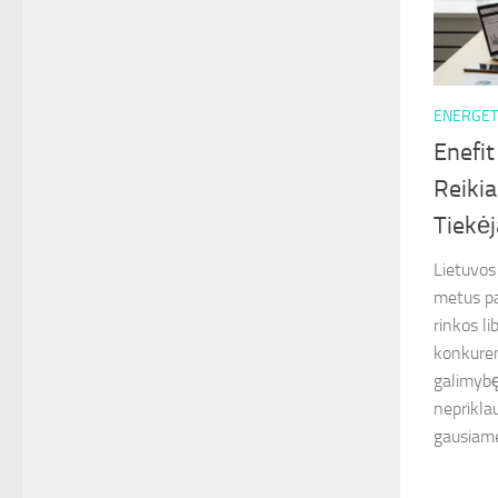
ENERGET
Enefit
Reikia
Tiekė
Lietuvos
metus pa
rinkos li
konkuren
galimybę,
neprikla
gausiame