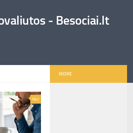
valiutos - Besociai.lt
MORE
0