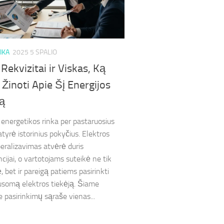
IKA
2025 5 SPALIO
 Rekvizitai ir Viskas, Ką
 Žinoti Apie Šį Energijos
ją
 energetikos rinka per pastaruosius
tyrė istorinius pokyčius. Elektros
beralizavimas atvėrė duris
cijai, o vartotojams suteikė ne tik
 bet ir pareigą patiems pasirinkti
usomą elektros tiekėją. Šiame
 pasirinkimų sąraše vienas...