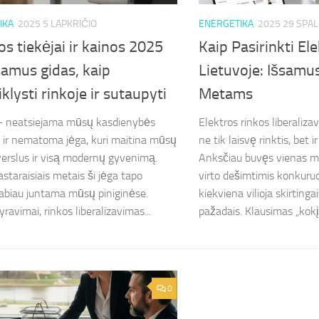
IKA
2025 5 LAPKRIČIO
ENERGETIKA
2025 29 SPAL
os tiekėjai ir kainos 2025
Kaip Pasirinkti El
samus gidas, kaip
Lietuvoje: Išsamu
klysti rinkoje ir sutaupyti
Metams
 – neatsiejama mūsų kasdienybės
Elektros rinkos liberaliz
yli ir nematoma jėga, kuri maitina mūsų
ne tik laisvę rinktis, bet 
erslus ir visą modernų gyvenimą.
Anksčiau buvęs vienas mo
astaraisiais metais ši jėga tapo
virto dešimtimis konkuruo
labiau juntama mūsų piniginėse.
kiekviena vilioja skirtinga
ravimai, rinkos liberalizavimas...
pažadais. Klausimas „kokį 
0