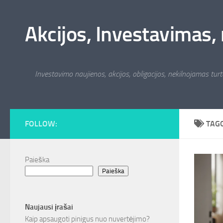
Skip to content
Akcijos, Investavimas, 
Investavimo naujienos, akcijos, obligacijos, nekilnojamas turta
FOLLOW:
TAG
Paieška
Paieška
Naujausi įrašai
Kaip apsaugoti pinigus nuo nuvertėjimo?