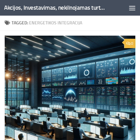
Akcijos, Investavimas, nekilnojamas turtas, kriptovaliutos - Besociai.lt
Skip to content
TAGGED:
ENERGETIKOS INTEGRACIJA
0