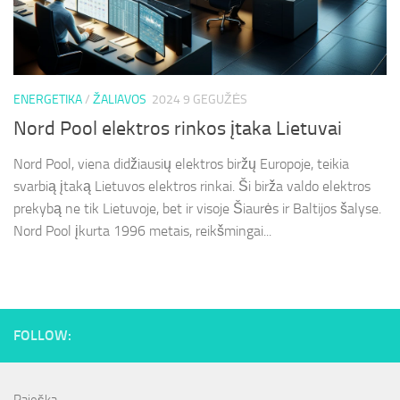
ENERGETIKA
/
ŽALIAVOS
2024 9 GEGUŽĖS
Nord Pool elektros rinkos įtaka Lietuvai
Nord Pool, viena didžiausių elektros biržų Europoje, teikia
svarbią įtaką Lietuvos elektros rinkai. Ši birža valdo elektros
prekybą ne tik Lietuvoje, bet ir visoje Šiaurės ir Baltijos šalyse.
Nord Pool įkurta 1996 metais, reikšmingai...
FOLLOW: