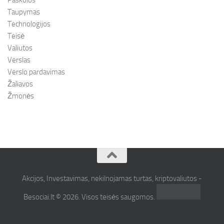
Paskolos
Taupymas
Technologijos
Teisė
Valiutos
Verslas
Verslo pardavimas
Žaliavos
Žmonės
Akcijos, Investavimas, nekilnojamas turtas, kriptovaliutos -
Besociai.lt © 2026. Visos teisės saugomos.