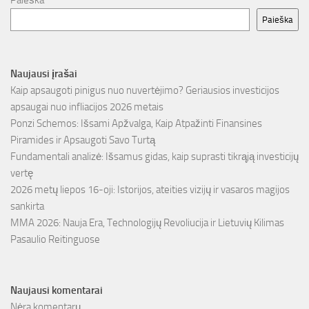
Paieška
Paieška
Naujausi įrašai
Kaip apsaugoti pinigus nuo nuvertėjimo? Geriausios investicijos
apsaugai nuo infliacijos 2026 metais
Ponzi Schemos: Išsami Apžvalga, Kaip Atpažinti Finansines
Piramides ir Apsaugoti Savo Turtą
Fundamentali analizė: Išsamus gidas, kaip suprasti tikrąją investicijų
vertę
2026 metų liepos 16-oji: Istorijos, ateities vizijų ir vasaros magijos
sankirta
MMA 2026: Nauja Era, Technologijų Revoliucija ir Lietuvių Kilimas
Pasaulio Reitinguose
Naujausi komentarai
Nėra komentarų.