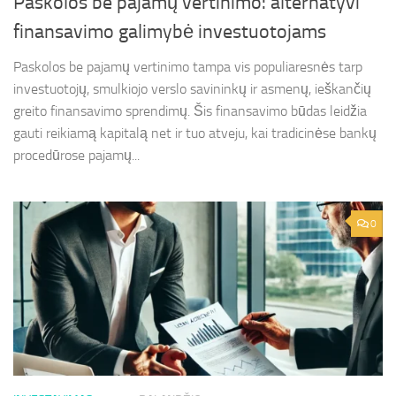
Paskolos be pajamų vertinimo: alternatyvi
finansavimo galimybė investuotojams
Paskolos be pajamų vertinimo tampa vis populiaresnės tarp
investuotojų, smulkiojo verslo savininkų ir asmenų, ieškančių
greito finansavimo sprendimų. Šis finansavimo būdas leidžia
gauti reikiamą kapitalą net ir tuo atveju, kai tradicinėse bankų
procedūrose pajamų...
0