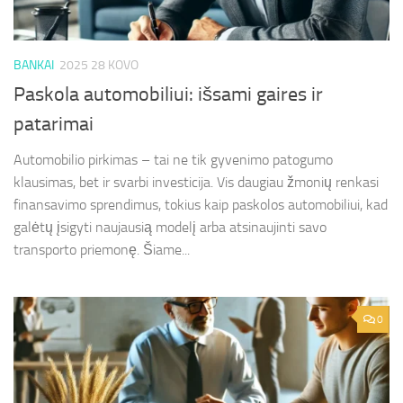
BANKAI
2025 28 KOVO
Paskola automobiliui: išsami gaires ir
patarimai
Automobilio pirkimas – tai ne tik gyvenimo patogumo
klausimas, bet ir svarbi investicija. Vis daugiau žmonių renkasi
finansavimo sprendimus, tokius kaip paskolos automobiliui, kad
galėtų įsigyti naujausią modelį arba atsinaujinti savo
transporto priemonę. Šiame...
0