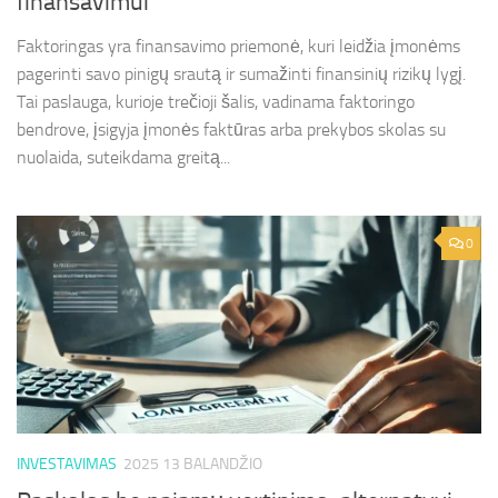
finansavimui
Faktoringas yra finansavimo priemonė, kuri leidžia įmonėms
pagerinti savo pinigų srautą ir sumažinti finansinių rizikų lygį.
Tai paslauga, kurioje trečioji šalis, vadinama faktoringo
bendrove, įsigyja įmonės faktūras arba prekybos skolas su
nuolaida, suteikdama greitą...
0
INVESTAVIMAS
2025 13 BALANDŽIO