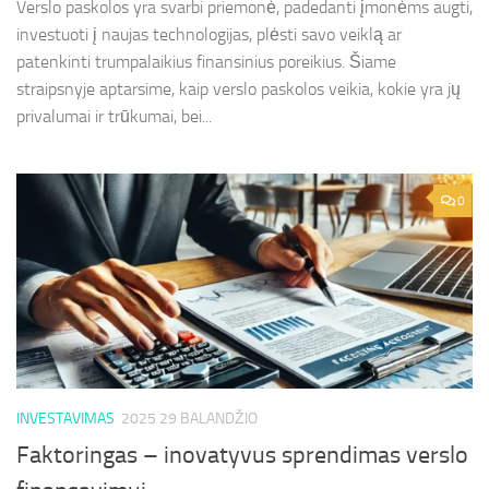
Verslo paskolos yra svarbi priemonė, padedanti įmonėms augti,
investuoti į naujas technologijas, plėsti savo veiklą ar
patenkinti trumpalaikius finansinius poreikius. Šiame
straipsnyje aptarsime, kaip verslo paskolos veikia, kokie yra jų
privalumai ir trūkumai, bei...
0
INVESTAVIMAS
2025 29 BALANDŽIO
Faktoringas – inovatyvus sprendimas verslo