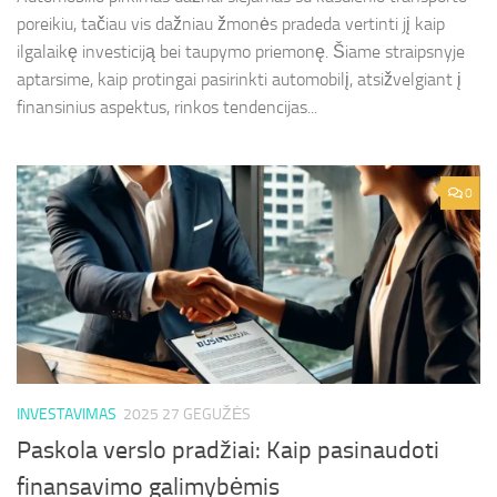
poreikiu, tačiau vis dažniau žmonės pradeda vertinti jį kaip
ilgalaikę investiciją bei taupymo priemonę. Šiame straipsnyje
aptarsime, kaip protingai pasirinkti automobilį, atsižvelgiant į
finansinius aspektus, rinkos tendencijas...
0
INVESTAVIMAS
2025 27 GEGUŽĖS
Paskola verslo pradžiai: Kaip pasinaudoti
finansavimo galimybėmis