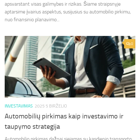
apsvarstant visas galimybes ir rizikas. Šiame straipsnyje
aptarsime įvairius aspektus, susijusius su automobilio pirkimu,
nuo finansinio planavimo...
0
INVESTAVIMAS
2025 5 BIRŽELIO
Automobilių pirkimas kaip investavimo ir
taupymo strategija
Automobilio pirkimas dažnai siejamas su kasdienio transporto