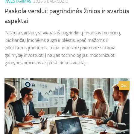
INVESTAVIMAS
2025 5 BALANDŽIO
Paskola verslui: pagrindinės žinios ir svarbūs
aspektai
Paskola verslui yra vienas iš pagrindinių finansavimo būdų,
leidžiančių įmonėms augti ir plėstis, ypač mažoms ir
vidutinėms įmonėms. Tokia finansinė priemonė suteikia
galimybę investuoti į naujas technologijas, modernizuoti
gamybos procesus ar plėsti rinkos veiklą....
0