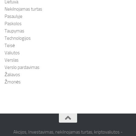
Lietuva
Nekilnojamas turtas
Pasaulyje
Paskolos
Taupymas
Technologijos
Teisė
Valiutos
Verslas
Verslo pardavimas
Žaliavos
Žmonės
Akcijos, Investavimas, nekilnojamas turtas, kriptovaliutos -