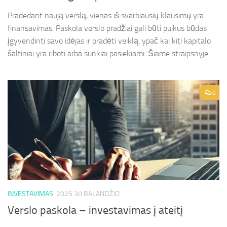
Pradedant naują verslą, vienas iš svarbiausių klausimų yra
finansavimas. Paskola verslo pradžiai gali būti puikus būdas
įgyvendinti savo idėjas ir pradėti veiklą, ypač kai kiti kapitalo
šaltiniai yra riboti arba sunkiai pasiekiami. Šiame straipsnyje...
0
INVESTAVIMAS
2025 30 BALANDŽIO
Verslo paskola – investavimas į ateitį