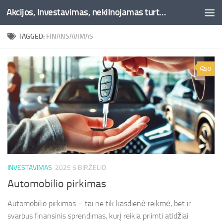
Akcijos, Investavimas, nekilnojamas turtas, kriptovaliutos - Besociai.lt
Skip to content
TAGGED:
FINANSAVIMAS
0
INVESTAVIMAS
2025 6 BIRŽELIO
Automobilio pirkimas
Automobilio pirkimas – tai ne tik kasdienė reikmė, bet ir
svarbus finansinis sprendimas, kurį reikia priimti atidžiai