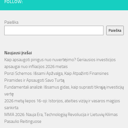
FOLLOW:
Paieška
Paieška
Naujausi įrašai
Kaip apsaugoti pinigus nuo nuvertėjimo? Geriausios investicijos
apsaugai nuo infliacijos 2026 metais
Ponzi Schemos: Išsami Apžvalga, Kaip Atpažinti Finansines
Piramides ir Apsaugoti Savo Turtą
Fundamentali analizė: Išsamus gidas, kaip suprasti tikrąją investicijų
vertę
2026 metų liepos 16-oji: Istorijos, ateities vizijų ir vasaros magijos
sankirta
MMA 2026: Nauja Era, Technologijų Revoliucija ir Lietuvių Kilimas
Pasaulio Reitinguose