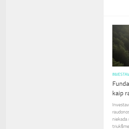
INVESTA
Fundam
kaip r
Investav
raudonos
niekada 
triukšme