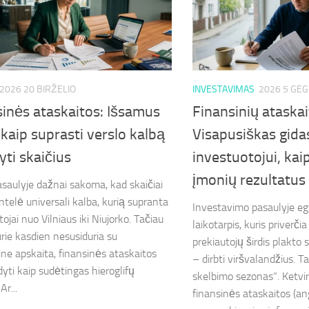
2026 20 BIRŽELIO
INVESTAVIMAS
2026 5 GE
inės ataskaitos: Išsamus
Finansinių ataskai
 kaip suprasti verslo kalbą
Visapusiškas gida
dyti skaičius
investuotojui, kai
įmonių rezultatus
asaulyje dažnai sakoma, kad skaičiai
ntelė universali kalba, kurią supranta
Investavimo pasaulyje eg
ojai nuo Vilniaus iki Niujorko. Tačiau
laikotarpis, kuris priverči
urie kasdien nesusiduria su
prekiautojų širdis plakto 
ine apskaita, finansinės ataskaitos
– dirbti viršvalandžius. Ta
dyti kaip sudėtingas hieroglifų
skelbimo sezonas“. Ketvir
Ar...
finansinės ataskaitos (ang