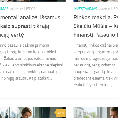
VIMAS
2026 16 LIEPOS
INVESTAVIMAS
2026 8 LIE
mentali analizė: Išsamus
Rinkos reakcija: Ps
 kaip suprasti tikrąją
Skaičių Mūšis – K
icijų vertę
Finansų Pasaulio 
imo pasaulis dažnai primena
Finansų rinkos dažnai pr
ngą turgų, kuriame kainos mirksi
kvėpuojantį organizmą. V
ir žaliai, o emocijos valdo minias.
ramios ir prognozuojamos,
ž kiekvieno skaičiaus ekrane slepiasi
per audrą, reaguodamos 
rslo mašina – gamyklos, darbuotojai,
naujieną ar gandą. Invest
r pinigų srautai. Kaip atskirti...
pradedantiesiems, tiek vi
reakcija“ yra terminas,...
0