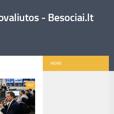
valiutos - Besociai.lt
MORE
0