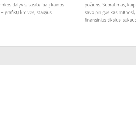
inkos dalyvis, susitelkia į kainos
požiūris. Supratimas, kaip
– grafikų kreives, staigius...
savo pinigus kas mėnesį, 
finansinius tikslus, sukaupt