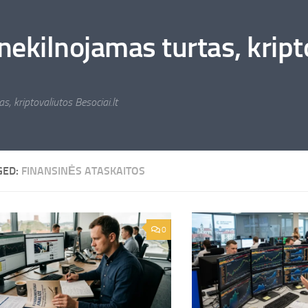
nekilnojamas turtas, kripto
s, kriptovaliutos Besociai.lt
GED:
FINANSINĖS ATASKAITOS
0