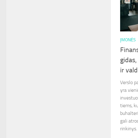
ĮMONĖS
Finans
gidas,
ir val
Verslo p
yra vieni
investuot
tiems, k
buhalter
gali atro
rinkinys. 