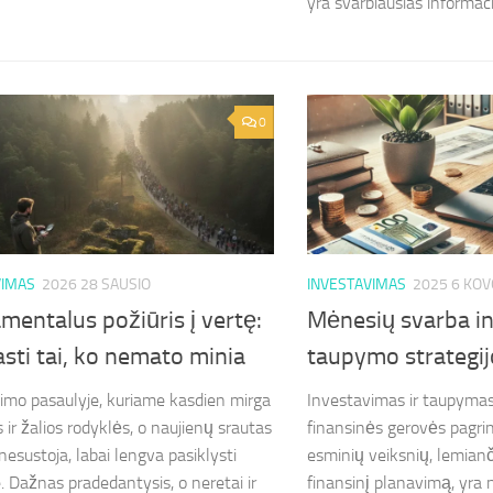
yra svarbiausias informacijo
0
VIMAS
2026 28 SAUSIO
INVESTAVIMAS
2025 6 KOV
entalus požiūris į vertę:
Mėnesių svarba in
asti tai, ko nemato minia
taupymo strategi
imo pasaulyje, kuriame kasdien mirga
Investavimas ir taupymas 
 ir žalios rodyklės, o naujienų srautas
finansinės gerovės pagrin
nesustoja, labai lengva pasiklysti
esminių veiksnių, lemian
. Dažnas pradedantysis, o neretai ir
finansinį planavimą, yra