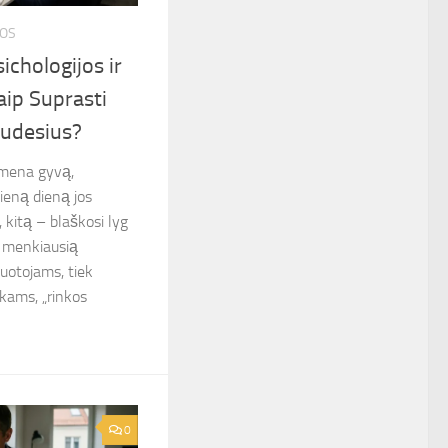
POS
ichologijos ir
aip Suprasti
Judesius?
imena gyvą,
ieną dieną jos
 kitą – blaškosi lyg
į menkiausią
uotojams, tiek
lkams, „rinkos
0