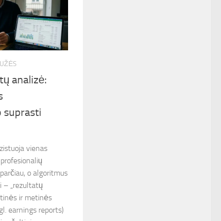
GUŽĖS
tų analizė:
s
p suprasti
zistuoja vienas
a profesionalių
sparčiau, o algoritmus
i – „rezultatų
tinės ir metinės
l. earnings reports)