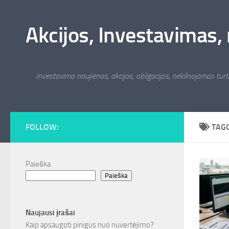
Skip to content
Akcijos, Investavimas, 
Investavimo naujienos, akcijos, obligacijos, nekilnojamas turta
FOLLOW:
TAG
Paieška
Paieška
Naujausi įrašai
Kaip apsaugoti pinigus nuo nuvertėjimo?