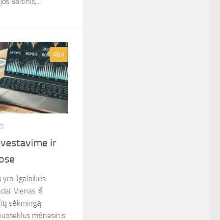
s šaltinis,...
0
O
vestavime ir
jose
yra ilgalaikės
dai. Vienas iš
čių sėkmingą
 nuoseklus mėnesinis