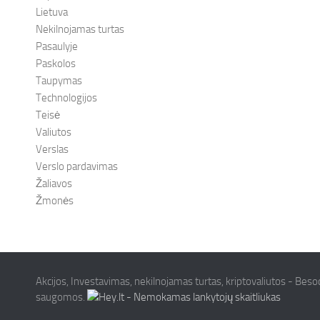
Lietuva
Nekilnojamas turtas
Pasaulyje
Paskolos
Taupymas
Technologijos
Teisė
Valiutos
Verslas
Verslo pardavimas
Žaliavos
Žmonės
Akcijos, Investavimas, nekilnojamas turtas, kriptovaliutos - Besoc
saugomos.