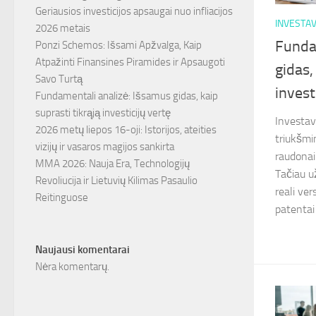
Geriausios investicijos apsaugai nuo infliacijos
INVESTA
2026 metais
Funda
Ponzi Schemos: Išsami Apžvalga, Kaip
Atpažinti Finansines Piramides ir Apsaugoti
gidas,
Savo Turtą
invest
Fundamentali analizė: Išsamus gidas, kaip
suprasti tikrąją investicijų vertę
Investav
2026 metų liepos 16-oji: Istorijos, ateities
triukšmi
vizijų ir vasaros magijos sankirta
raudonai 
MMA 2026: Nauja Era, Technologijų
Tačiau u
Revoliucija ir Lietuvių Kilimas Pasaulio
reali ve
Reitinguose
patentai i
Naujausi komentarai
Nėra komentarų.