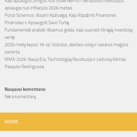
Kaip apsaugoti pinigus nuo nuvertėjimo? Geriausios investicijos
apsaugai nuo infliacijos 2026 metais
Ponzi Schemos: Išsami Apžvalga, Kaip Atpažinti Finansines
Piramides ir Apsaugoti Savo Turtą
Fundamentali analizė: Išsamus gidas, kaip suprasti tikrąją investicijų
vertę
2026 metų liepos 16-oji: Istorijos, ateities vizijų ir vasaros magijos
sankirta
MMA 2026: Nauja Era, Technologijų Revoliucija ir Lietuvių Kilimas
Pasaulio Reitinguose
Naujausi komentarai
Nėra komentarų.
MORE