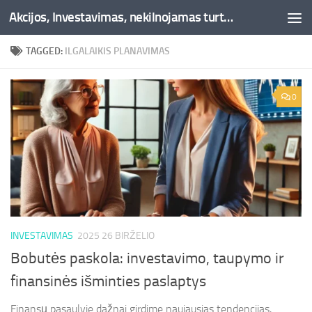
Akcijos, Investavimas, nekilnojamas turtas, kriptovaliutos - Besociai.lt
Skip to content
TAGGED:
ILGALAIKIS PLANAVIMAS
0
INVESTAVIMAS
2025 26 BIRŽELIO
Bobutės paskola: investavimo, taupymo ir
finansinės išminties paslaptys
Finansų pasaulyje dažnai girdime naujausias tendencijas,