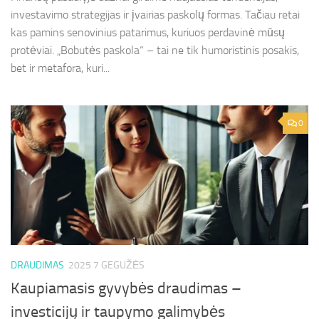
investavimo strategijas ir įvairias paskolų formas. Tačiau retai
kas pamins senovinius patarimus, kuriuos perdavinė mūsų
protėviai. „Bobutės paskola“ – tai ne tik humoristinis posakis,
bet ir metafora, kuri...
0
DRAUDIMAS
2025 7 GEGUŽĖS
Kaupiamasis gyvybės draudimas –
investicijų ir taupymo galimybės