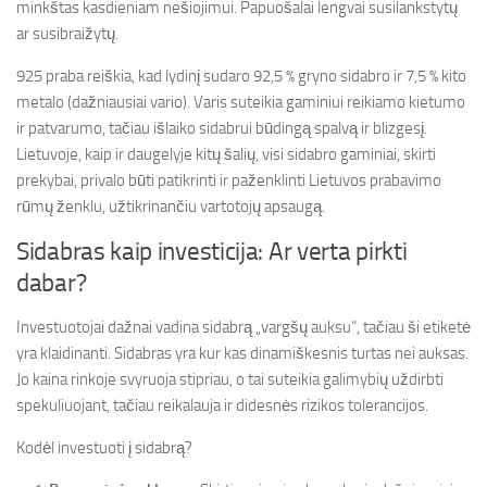
minkštas kasdieniam nešiojimui. Papuošalai lengvai susilankstytų
ar susibraižytų.
925 praba reiškia, kad lydinį sudaro 92,5 % gryno sidabro ir 7,5 % kito
metalo (dažniausiai vario). Varis suteikia gaminiui reikiamo kietumo
ir patvarumo, tačiau išlaiko sidabrui būdingą spalvą ir blizgesį.
Lietuvoje, kaip ir daugelyje kitų šalių, visi sidabro gaminiai, skirti
prekybai, privalo būti patikrinti ir paženklinti Lietuvos prabavimo
rūmų ženklu, užtikrinančiu vartotojų apsaugą.
Sidabras kaip investicija: Ar verta pirkti
dabar?
Investuotojai dažnai vadina sidabrą „vargšų auksu“, tačiau ši etiketė
yra klaidinanti. Sidabras yra kur kas dinamiškesnis turtas nei auksas.
Jo kaina rinkoje svyruoja stipriau, o tai suteikia galimybių uždirbti
spekuliuojant, tačiau reikalauja ir didesnės rizikos tolerancijos.
Kodėl investuoti į sidabrą?