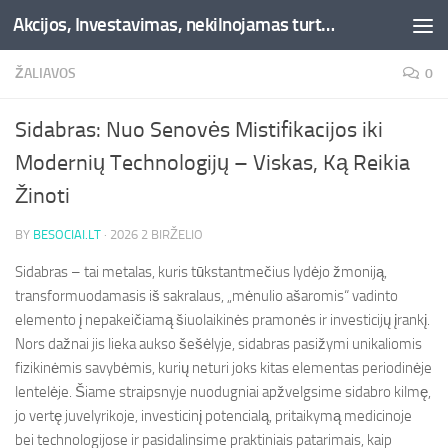
Akcijos, Investavimas, nekilnojamas turtas, kriptovaliutos - Besociai.lt
Skip to content
ŽALIAVOS
0
Sidabras: Nuo Senovės Mistifikacijos iki
Modernių Technologijų – Viskas, Ką Reikia
Žinoti
BY
BESOCIAI.LT
·
2026 2 BIRŽELIO
Sidabras – tai metalas, kuris tūkstantmečius lydėjo žmoniją,
transformuodamasis iš sakralaus, „mėnulio ašaromis“ vadinto
elemento į nepakeičiamą šiuolaikinės pramonės ir investicijų įrankį.
Nors dažnai jis lieka aukso šešėlyje, sidabras pasižymi unikaliomis
fizikinėmis savybėmis, kurių neturi joks kitas elementas periodinėje
lentelėje. Šiame straipsnyje nuodugniai apžvelgsime sidabro kilmę,
jo vertę juvelyrikoje, investicinį potencialą, pritaikymą medicinoje
bei technologijose ir pasidalinsime praktiniais patarimais, kaip