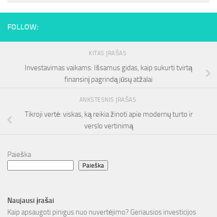
FOLLOW:
KITAS ĮRAŠAS
Investavimas vaikams: Išsamus gidas, kaip sukurti tvirtą
finansinį pagrindą jūsų atžalai
ANKSTESNIS ĮRAŠAS
Tikroji vertė: viskas, ką reikia žinoti apie modernų turto ir
verslo vertinimą
Paieška
Paieška
Naujausi įrašai
Kaip apsaugoti pinigus nuo nuvertėjimo? Geriausios investicijos