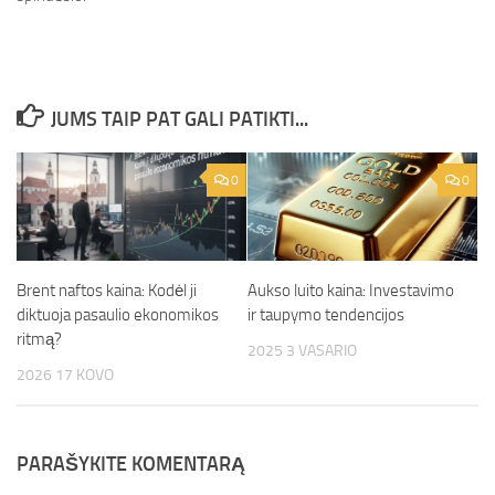
JUMS TAIP PAT GALI PATIKTI...
0
0
Brent naftos kaina: Kodėl ji
Aukso luito kaina: Investavimo
diktuoja pasaulio ekonomikos
ir taupymo tendencijos
ritmą?
2025 3 VASARIO
2026 17 KOVO
PARAŠYKITE KOMENTARĄ