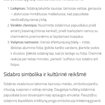
Laikymas:
Sidabrą laikykite sausoje, tamsioje vietoje, geriausia
– atskiruose minkštuose maišeliuose, kad papuošalai
nesibraižytų vienas į kitą.
Venkite chemijos:
Nusiimkite sidabrinius papuošalus prieš
einant į baseiną (chloras kenkia!), prieš tvarkydami namus su
cheminėmis priemonėmis ar tepdamiesi kvepalus.
Valymas namuose:
Vienas efektyviausių būdų – indas,
išklotas aliuminio folija. Įpilkite karšto vandens, įberkite sodos
ir druskos. Įdėkite sidabrą taip, kad jis liestųsi su folija. Cheminė
reakcija per kelias minutes „perkels“ sulfidus nuo sidabro ant
folijos.
Sidabro simbolika ir kultūrinė reikšmė
Sidabras visada buvo laikomas tauriuoju metalu, simbolizuojančiu
intuiciją, svajones ir vidinę ramybę. Daugelyje kultūrų sidabriniai
papuošalai buvo dovanojami kaip apsaugos amuletai. Pavyzdžiui,
sidabrinis šaukštelis krikštynų proga simbolizuoja linkėjimą gyventi