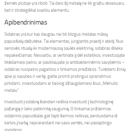
žemės plutoje yra riboti. Tai daro šį metalą ne tik gražiu aksesuaru,
bet ir strategiškai svarbiu elementu.
Apibendrinimas
Sidabras yra kur kas daugiau nei tik blizgus metalas mūsų
papuošalų dėžutėse. Tai elementas, jungiantis praeitį ir ateitį. Nuo
senovės ritualų iki moderniausių saulės elektrinių, sidabras išlieka
nepakeičiamas. Nesvarbu, ar vertinate jį dėl estetikos, investuojate
tikėdamiesi pelno, ar pasikliaujate jo antibakterinėmis savybėmis –
sidabras nusipelno pagarbos ir tinkamos priežiūros. Turėdami žinių
apie jo savybes ir vertę, galite priimti protingus sprendimus
pirkdami, investuodami ar tiesiog džiaugdamiesi šiuo „Mėnulio
metalu“.
Investuoti į sidabrą šiandien reiškia investuoti į technologinę
pažangą ir laiko patikrintą saugumą. O tinkamai prižiūrimas
sidabrinis papuošalas gali tapti šeimos relikvija, perduodama iš
kartos į kartą, neprarandant nei savo vertės, nei paslaptingo
spindesio.