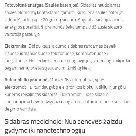
Fotovoltinė energija (Saulės baterijos):
Sidabras naudojamas
saulės elementų kontaktams gaminti. Kiekviena saulės baterija
vidutiniškai turi apie 20 gramų sidabro. Augant atsinaujinančios
energijos poreikiui, ši pramonės šaka tampa didžiausia sidabro
vartotoja pasaulyje.
Elektronika:
Dėl puikaus laidumo sidabras randamas beveik
visuose išmaniuosiuose telefonuose, kompiuteriuose ir
jungikliuose. Net jei kiekviename įrenginyje jo yra nedaug, milijardai
pagaminamų prietaisų sudaro milžinišką kiekį.
Automobilių pramonė:
Modernūs automobiliai, ypač
elektromobiliai, turi daugybę elektronikos blokų, jutiklių ir jungčių,
kuriems reikalingas sidabras. Elektromobiliuose sidabro
sunaudojama beveik dvigubai daugiau nei automobiliuose su vidaus
degimo varikliais.
Sidabras medicinoje: Nuo senovės žaizdų
gydymo iki nanotechnologijų