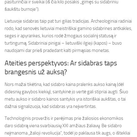
pasiturinčiai ir sveikai (iš čia kilo posakis „gimęs su sidabriniu
šaukštu burnoje“).
Lietuvoje sidabras taip pat turi gilias tradicijas. Archeologiniai radiniai
rodo, kad senovės lietuviai meistriškai gamino sidabrines antkakles,
seges ir apyrankes, kurios rodė žmogaus socialinį statusą ir
turtingumą. Sidabriniai pinigai – lietuviški ilgieji (kapos) – buvo
naudojami dar prieš pradedant kalti pirmąsias monetas.
Ateities perspektyvos: Ar sidabras taps
brangesnis už auksą?
Nors mažai tikėtina, kad sidabro kaina pralenks aukso kainą (dėl
didesnių gavybos kiekių), santykinė jo vertė gali stipriai augti. Šiuo
metu aukso ir sidabro kainos santykis yra istoriškai aukštas, o tai
dažnai signalizuoja, kad sidabras yra neįvertintas.
Technologinis proveržis ir perėjimas prie žaliosios ekonomikos
daro sidabrą viena svarbiausių XXI amžiaus žaliavų. Be sidabro
neįmanoma „žalioji revoliucija“, todėl jo paklausa tik augs, o ištekliai