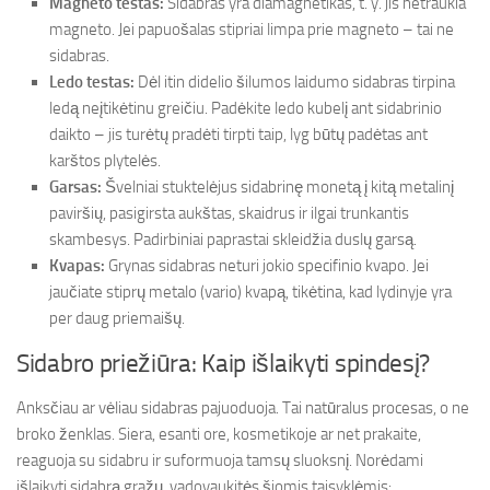
Magneto testas:
Sidabras yra diamagnetikas, t. y. jis netraukia
magneto. Jei papuošalas stipriai limpa prie magneto – tai ne
sidabras.
Ledo testas:
Dėl itin didelio šilumos laidumo sidabras tirpina
ledą neįtikėtinu greičiu. Padėkite ledo kubelį ant sidabrinio
daikto – jis turėtų pradėti tirpti taip, lyg būtų padėtas ant
karštos plytelės.
Garsas:
Švelniai stuktelėjus sidabrinę monetą į kitą metalinį
paviršių, pasigirsta aukštas, skaidrus ir ilgai trunkantis
skambesys. Padirbiniai paprastai skleidžia duslų garsą.
Kvapas:
Grynas sidabras neturi jokio specifinio kvapo. Jei
jaučiate stiprų metalo (vario) kvapą, tikėtina, kad lydinyje yra
per daug priemaišų.
Sidabro priežiūra: Kaip išlaikyti spindesį?
Anksčiau ar vėliau sidabras pajuoduoja. Tai natūralus procesas, o ne
broko ženklas. Siera, esanti ore, kosmetikoje ar net prakaite,
reaguoja su sidabru ir suformuoja tamsų sluoksnį. Norėdami
išlaikyti sidabrą gražų, vadovaukitės šiomis taisyklėmis: