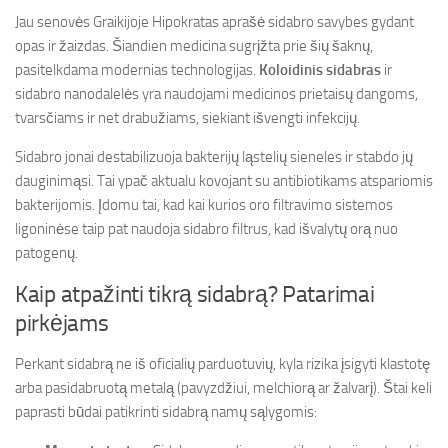
Jau senovės Graikijoje Hipokratas aprašė sidabro savybes gydant
opas ir žaizdas. Šiandien medicina sugrįžta prie šių šaknų,
pasitelkdama modernias technologijas.
Koloidinis sidabras
ir
sidabro nanodalelės yra naudojami medicinos prietaisų dangoms,
tvarsčiams ir net drabužiams, siekiant išvengti infekcijų.
Sidabro jonai destabilizuoja bakterijų ląstelių sieneles ir stabdo jų
dauginimąsi. Tai ypač aktualu kovojant su antibiotikams atspariomis
bakterijomis. Įdomu tai, kad kai kurios oro filtravimo sistemos
ligoninėse taip pat naudoja sidabro filtrus, kad išvalytų orą nuo
patogenų.
Kaip atpažinti tikrą sidabrą? Patarimai
pirkėjams
Perkant sidabrą ne iš oficialių parduotuvių, kyla rizika įsigyti klastotę
arba pasidabruotą metalą (pavyzdžiui, melchiorą ar žalvarį). Štai keli
paprasti būdai patikrinti sidabrą namų sąlygomis: