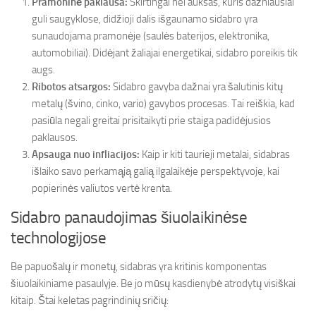
Pramoninė paklausa:
Skirtingai nei auksas, kuris dažniausiai
guli saugyklose, didžioji dalis išgaunamo sidabro yra
sunaudojama pramonėje (saulės baterijos, elektronika,
automobiliai). Didėjant žaliajai energetikai, sidabro poreikis tik
augs.
Ribotos atsargos:
Sidabro gavyba dažnai yra šalutinis kitų
metalų (švino, cinko, vario) gavybos procesas. Tai reiškia, kad
pasiūla negali greitai prisitaikyti prie staiga padidėjusios
paklausos.
Apsauga nuo infliacijos:
Kaip ir kiti taurieji metalai, sidabras
išlaiko savo perkamąją galią ilgalaikėje perspektyvoje, kai
popierinės valiutos vertė krenta.
Sidabro panaudojimas šiuolaikinėse
technologijose
Be papuošalų ir monetų, sidabras yra kritinis komponentas
šiuolaikiniame pasaulyje. Be jo mūsų kasdienybė atrodytų visiškai
kitaip. Štai keletas pagrindinių sričių: