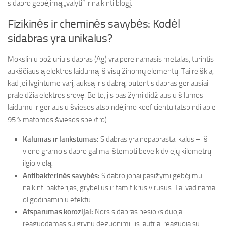
sidabro gebėjimą „valyti“ ir naikinti blogį.
Fizikinės ir cheminės savybės: Kodėl
sidabras yra unikalus?
Moksliniu požiūriu sidabras (Ag) yra pereinamasis metalas, turintis
aukščiausią elektros laidumą iš visų žinomų elementų. Tai reiškia,
kad jei lygintume varį, auksą ir sidabrą, būtent sidabras geriausiai
praleidžia elektros srovę. Be to, jis pasižymi didžiausiu šilumos
laidumu ir geriausiu šviesos atspindėjimo koeficientu (atspindi apie
95 % matomos šviesos spektro).
Kalumas ir lankstumas:
Sidabras yra nepaprastai kalus – iš
vieno gramo sidabro galima ištempti beveik dviejų kilometrų
ilgio vielą.
Antibakterinės savybės:
Sidabro jonai pasižymi gebėjimu
naikinti bakterijas, grybelius ir tam tikrus virusus. Tai vadinama
oligodinaminiu efektu.
Atsparumas korozijai:
Nors sidabras nesioksiduoja
reaguodamas su grynu deguonimi, jis jautriai reaguoja su