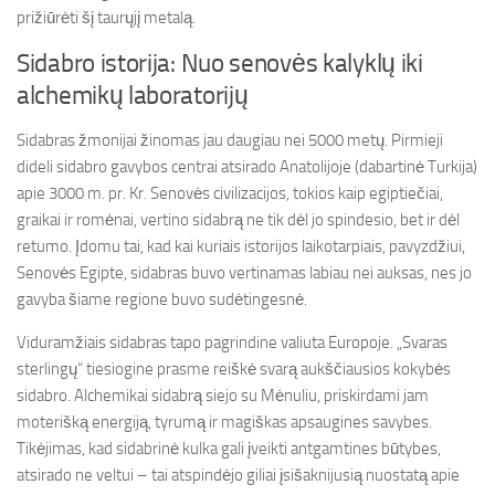
prižiūrėti šį taurųjį metalą.
Sidabro istorija: Nuo senovės kalyklų iki
alchemikų laboratorijų
Sidabras žmonijai žinomas jau daugiau nei 5000 metų. Pirmieji
dideli sidabro gavybos centrai atsirado Anatolijoje (dabartinė Turkija)
apie 3000 m. pr. Kr. Senovės civilizacijos, tokios kaip egiptiečiai,
graikai ir romėnai, vertino sidabrą ne tik dėl jo spindesio, bet ir dėl
retumo. Įdomu tai, kad kai kuriais istorijos laikotarpiais, pavyzdžiui,
Senovės Egipte, sidabras buvo vertinamas labiau nei auksas, nes jo
gavyba šiame regione buvo sudėtingesnė.
Viduramžiais sidabras tapo pagrindine valiuta Europoje. „Svaras
sterlingų“ tiesiogine prasme reiškė svarą aukščiausios kokybės
sidabro. Alchemikai sidabrą siejo su Mėnuliu, priskirdami jam
moterišką energiją, tyrumą ir magiškas apsaugines savybes.
Tikėjimas, kad sidabrinė kulka gali įveikti antgamtines būtybes,
atsirado ne veltui – tai atspindėjo giliai įsišaknijusią nuostatą apie