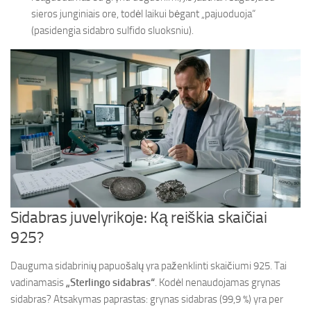
sieros junginiais ore, todėl laikui bėgant „pajuoduoja“
(pasidengia sidabro sulfido sluoksniu).
Sidabras juvelyrikoje: Ką reiškia skaičiai
925?
Dauguma sidabrinių papuošalų yra paženklinti skaičiumi 925. Tai
vadinamasis
„Sterlingo sidabras“
. Kodėl nenaudojamas grynas
sidabras? Atsakymas paprastas: grynas sidabras (99,9 %) yra per