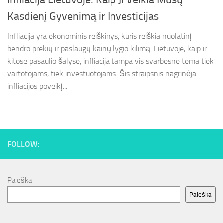
Infliacija Lietuvoje: Kaip Ji Veikia Mūsų
Kasdienį Gyvenimą ir Investicijas
Infliacija yra ekonominis reiškinys, kuris reiškia nuolatinį
bendro prekių ir paslaugų kainų lygio kilimą. Lietuvoje, kaip ir
kitose pasaulio šalyse, infliacija tampa vis svarbesne tema tiek
vartotojams, tiek investuotojams. Šis straipsnis nagrinėja
infliacijos poveikį...
FOLLOW:
Paieška
Paieška