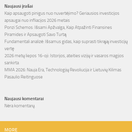
Naujausi įrašai
Kaip apsaugoti pinigus nuo nuvertėjimo? Geriausios investicijos
apsaugai nuo infliacijos 2026 metais
Ponzi Schemos: Išsami Apžvalga, Kaip Atpažinti Finansines
Piramides ir Apsaugoti Savo Turtą
Fundamentali analizė: Išsamus gidas, kaip suprasti tikrąją investicijų
vertę
2026 metų liepos 16-oji: Istorijos, ateities vizijų ir vasaros magijos
sankirta
MMA 2026: Nauja Era, Technologijų Revoliucija ir Lietuvių Kilimas
Pasaulio Reitinguose
Naujausi komentarai
Nėra komentarų.
MORE