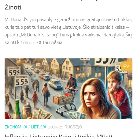
Žinoti
McDonald’s yra pasaulyje gerai žinomas greitojo maisto tinklas,
kuris taip pat turi savo vietą Lietuvoje. Šio straipsnio tikslas –
aptarti „McDonald’s kainų“ temą, kokie veiksniai daro įtaką šių
kainų kitimui, ir ką tai reiškia...
0
EKONOMIKA
/
LIETUVA
2024 29 RUGSĖJO