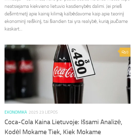
neatsiejama kiekvieno lietuvio kasdienybės dalimi. Jei prieš
dešimtmetį apie kainų kilimą kalbėdavome kaip apie teorinį
ekonominį reiškinį, tai šiandien tai yra realybė, kurią jaučiame
kaskart...
0
EKONOMIKA
2025 23 LIEPOS
Coca-Cola Kaina Lietuvoje: Išsami Analizė,
Kodėl Mokame Tiek, Kiek Mokame