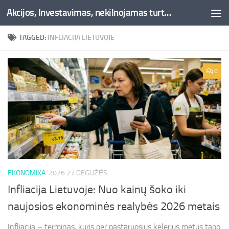
Akcijos, Investavimas, nekilnojamas turtas, kriptovaliutos - Besociai.lt
Skip to content
TAGGED:
INFLIACIJA LIETUVOJE
0
EKONOMIKA
2026 27 GEGUŽĖS
Infliacija Lietuvoje: Nuo kainų šoko iki
naujosios ekonominės realybės 2026 metais
Infliacija – terminas, kuris per pastaruosius kelerius metus tapo