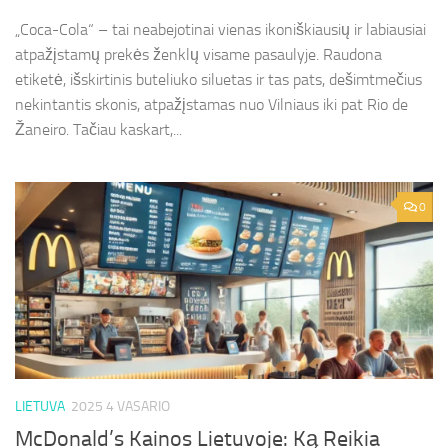
„Coca-Cola“ – tai neabejotinai vienas ikoniškiausių ir labiausiai
atpažįstamų prekės ženklų visame pasaulyje. Raudona
etiketė, išskirtinis buteliuko siluetas ir tas pats, dešimtmečius
nekintantis skonis, atpažįstamas nuo Vilniaus iki pat Rio de
Žaneiro. Tačiau kaskart,...
0
LIETUVA
2025 4 VASARIO
McDonald’s Kainos Lietuvoje: Ką Reikia