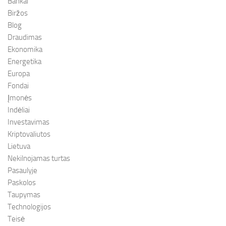
Bankai
Biržos
Blog
Draudimas
Ekonomika
Energetika
Europa
Fondai
Įmonės
Indėliai
Investavimas
Kriptovaliutos
Lietuva
Nekilnojamas turtas
Pasaulyje
Paskolos
Taupymas
Technologijos
Teisė