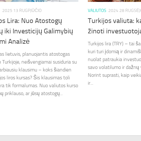
S
2025 13 RUGPJŪČIO
VALIUTOS
2024 28 RUGSĖJ
os Lira: Nuo Atostogų
Turkijos valiuta: 
ų iki Investicijų Galimybių
žinoti investuoto
mi Analizė
Turkijos lira (TRY) – tai šal
kuri turi įdomią ir dinamiš
as lietuvis, planuojantis atostogas
nuolat patraukia investu
 Turkijoje, neišvengiamai susiduria su
savo volatilumo ir dažnų 
arbiausiu klausimu – koks šiandien
Norint suprasti, kaip veik
jos liros kursas? Šis klausimas toli
ir...
ra tik formalumas. Nuo valiutos kurso
 priklauso, ar jūsų atostogų...