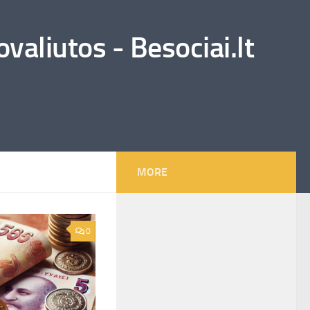
valiutos - Besociai.lt
MORE
0