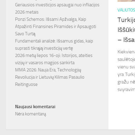
Geriausios investicijos apsaugai nuo infliacijos
VALIUTO
2026 metais
Turkij
Ponzi Schemos: Išsami Apžvalga, Kaip
Atpažinti Finansines Piramides ir Apsaugoti
Iššūki
Savo Turtą
– Išsa
Fundamentali analizė: Išsamus gidas, kaip
suprasti tikrąją investicijų vertę
Kiekvien
2026 metų liepos 16-oji: Istorijos, ateities
saulėtoje
vizijų ir vasaros magijos sankirta
vienu sv
MMA 2026: Nauja Era, Technologijų
yra Turki
Revoliucija ir Lietuvių Kilimas Pasaulio
gražu nė
Reitinguose
svyravimų
Naujausi komentarai
Nėra komentarų.