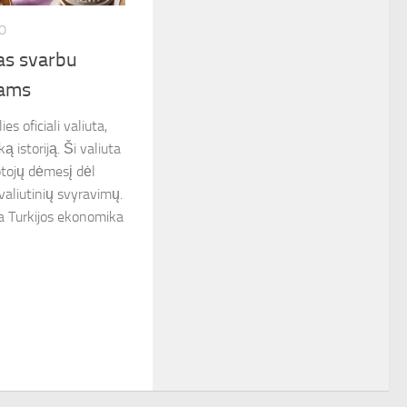
O
kas svarbu
jams
ies oficiali valiuta,
ką istoriją. Ši valiuta
otojų dėmesį dėl
valiutinių svyravimų.
ia Turkijos ekonomika