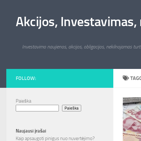
Skip to content
Akcijos, Investavimas, 
Investavimo naujienos, akcijos, obligacijos, nekilnojamas turta
FOLLOW:
TAG
Paieška
Paieška
Naujausi įrašai
Kaip apsaugoti pinigus nuo nuvertėjimo?