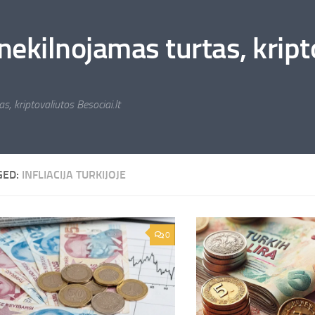
nekilnojamas turtas, kripto
s, kriptovaliutos Besociai.lt
GED:
INFLIACIJA TURKIJOJE
0