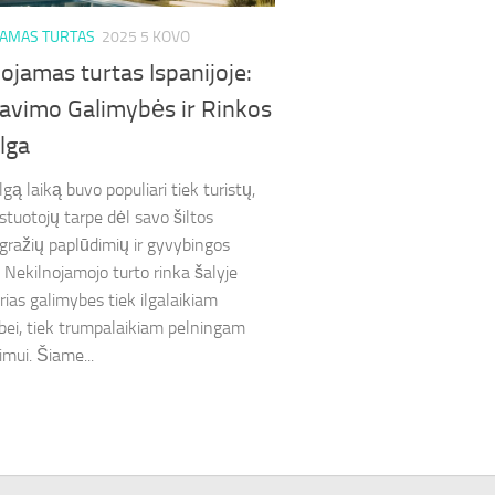
JAMAS TURTAS
2025 5 KOVO
ojamas turtas Ispanijoje:
tavimo Galimybės ir Rinkos
lga
ilgą laiką buvo populiari tiek turistų,
stuotojų tarpe dėl savo šiltos
 gražių paplūdimių ir gyvybingos
. Nekilnojamojo turto rinka šalyje
irias galimybes tiek ilgalaikiam
ei, tiek trumpalaikiam pelningam
imui. Šiame...