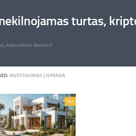
nekilnojamas turtas, kripto
s, kriptovaliutos Besociai.lt
GED:
INVESTAVIMAS Į ISPANIJĄ
0