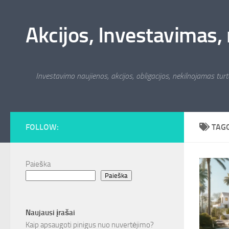
Skip to content
Akcijos, Investavimas, 
Investavimo naujienos, akcijos, obligacijos, nekilnojamas turta
FOLLOW:
TAG
Paieška
Paieška
Naujausi įrašai
Kaip apsaugoti pinigus nuo nuvertėjimo?