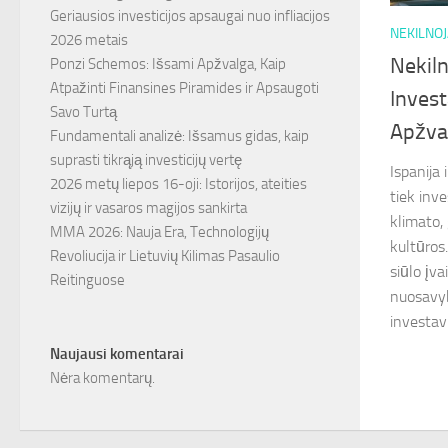
Geriausios investicijos apsaugai nuo infliacijos
NEKILNO
2026 metais
Nekiln
Ponzi Schemos: Išsami Apžvalga, Kaip
Atpažinti Finansines Piramides ir Apsaugoti
Inves
Savo Turtą
Apžva
Fundamentali analizė: Išsamus gidas, kaip
suprasti tikrąją investicijų vertę
Ispanija 
2026 metų liepos 16-oji: Istorijos, ateities
tiek inve
vizijų ir vasaros magijos sankirta
klimato,
MMA 2026: Nauja Era, Technologijų
kultūros
Revoliucija ir Lietuvių Kilimas Pasaulio
siūlo įva
Reitinguose
nuosavyb
investav
Naujausi komentarai
Nėra komentarų.