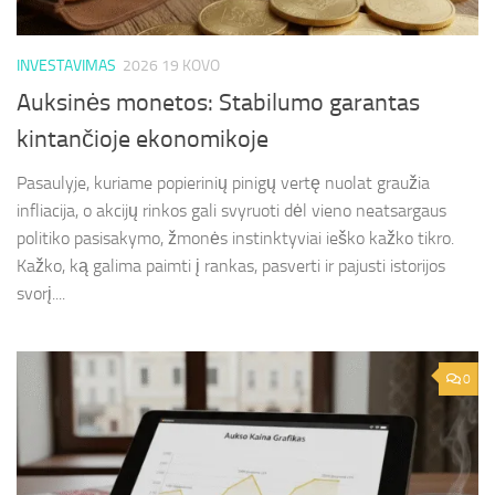
INVESTAVIMAS
2026 19 KOVO
Auksinės monetos: Stabilumo garantas
kintančioje ekonomikoje
Pasaulyje, kuriame popierinių pinigų vertę nuolat graužia
infliacija, o akcijų rinkos gali svyruoti dėl vieno neatsargaus
politiko pasisakymo, žmonės instinktyviai ieško kažko tikro.
Kažko, ką galima paimti į rankas, pasverti ir pajusti istorijos
svorį....
0