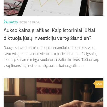
ŽALIAVOS
2026 17 KOVO
Aukso kaina grafikas: Kaip istoriniai lūžiai
diktuoja jūsų investicijų vertę šiandien?
Daugelis investuotojų, tiek pradedančiųjų, tiek rinkos vilkų,
savo rytą pradeda nuo vieno ir to paties ritualo – žvilgsnio į
ekraną, kuriame mirga raudonos ir žalios kreivės. Tačiau tarp
visų finansinių instrumentų, aukso kaina grafikas...
0