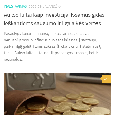
INVESTAVIMAS
2026 29 BALANDŽIO
Aukso luitai kaip investicija: Išsamus gidas
ieškantiems saugumo ir ilgalaikės vertės
Pasaulyje, kuriame finansų rinkos tampa vis labiau
nenuspėjamos, o infliacija nuolatos kėsinasi į santaupų
perkamąją galią, fizinis auksas išlieka vienu iš stabiliausių
turtų. Aukso luitai – tai ne tik prabangos simbolis, bet ir
racionalus...
0