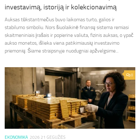
investavimą, istoriją ir kolekcionavimą
Auksas tūkstantmečius buvo laikomas turto, galios ir
stabilumo simboliu. Nors šiuolaikinė finansų sistema remiasi
skaitmeniniais įrašais ir popierine valiuta, fizinis auksas, o ypač
aukso monetos, išlieka viena patikimiausių investavimo
priemonių. Šiame straipsnyje nuodugniai apžvelgsime...
0
EKONOMIKA
2026 21 GEGUŽĖS