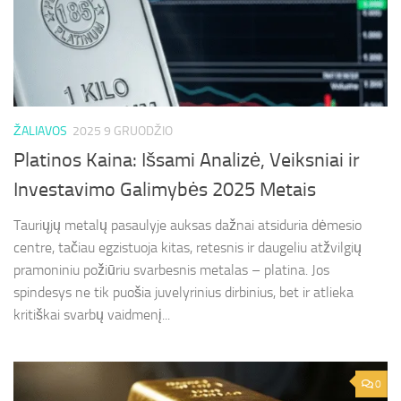
ŽALIAVOS
2025 9 GRUODŽIO
Platinos Kaina: Išsami Analizė, Veiksniai ir
Investavimo Galimybės 2025 Metais
Tauriųjų metalų pasaulyje auksas dažnai atsiduria dėmesio
centre, tačiau egzistuoja kitas, retesnis ir daugeliu atžvilgių
pramoniniu požiūriu svarbesnis metalas – platina. Jos
spindesys ne tik puošia juvelyrinius dirbinius, bet ir atlieka
kritiškai svarbų vaidmenį...
0