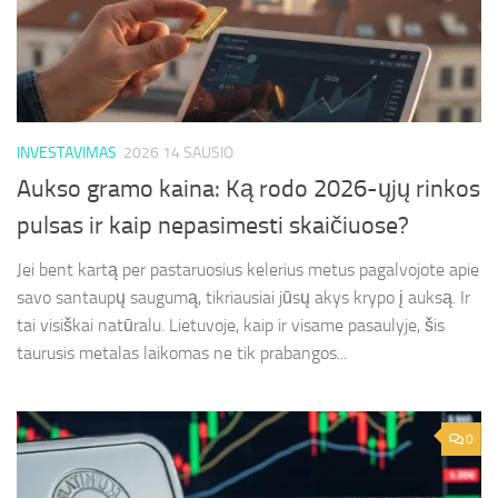
INVESTAVIMAS
2026 14 SAUSIO
Aukso gramo kaina: Ką rodo 2026-ųjų rinkos
pulsas ir kaip nepasimesti skaičiuose?
Jei bent kartą per pastaruosius kelerius metus pagalvojote apie
savo santaupų saugumą, tikriausiai jūsų akys krypo į auksą. Ir
tai visiškai natūralu. Lietuvoje, kaip ir visame pasaulyje, šis
taurusis metalas laikomas ne tik prabangos...
0