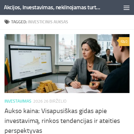
Akcijos, Investavimas, nekilnojamas turtas, kriptovaliutos - Besociai.lt
Skip to content
TAGGED:
INVESTICINIS AUKSAS
0
INVESTAVIMAS
2026 26 BIRŽELIO
Aukso kaina: Visapusiškas gidas apie
investavimą, rinkos tendencijas ir ateities
perspektyvas