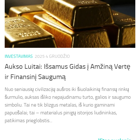
INVESTAVIMAS
2025 4 GRUODŽIO
Aukso Luitai: Išsamus Gidas į Amžiną Vertę
ir Finansinį Saugumą
Nuo seniausių civilizacijų aušros iki šiuolaikinių finansų rinkų
šurmulio, auksas išliko nepajudinamu turto, galios ir saugumo
simboliu. Tai ne tik blizgus metalas, iš kurio gaminami
papuošalai; tai – materialus pinigų istorijos liudininkas,
patikimas prieglobstis...