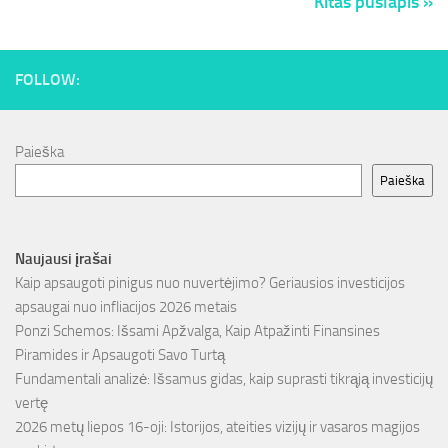
Kitas puslapis »
FOLLOW:
Paieška
Paieška
Naujausi įrašai
Kaip apsaugoti pinigus nuo nuvertėjimo? Geriausios investicijos
apsaugai nuo infliacijos 2026 metais
Ponzi Schemos: Išsami Apžvalga, Kaip Atpažinti Finansines
Piramides ir Apsaugoti Savo Turtą
Fundamentali analizė: Išsamus gidas, kaip suprasti tikrąją investicijų
vertę
2026 metų liepos 16-oji: Istorijos, ateities vizijų ir vasaros magijos