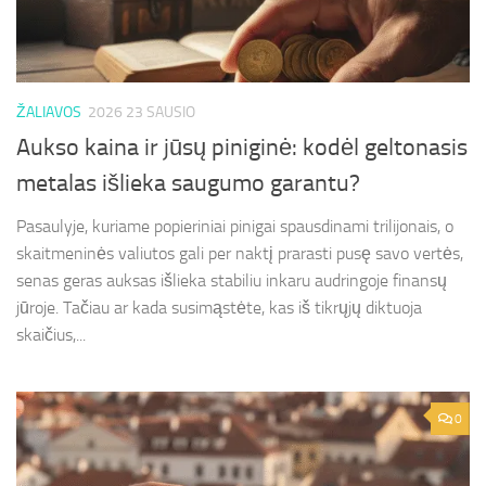
ŽALIAVOS
2026 23 SAUSIO
Aukso kaina ir jūsų piniginė: kodėl geltonasis
metalas išlieka saugumo garantu?
Pasaulyje, kuriame popieriniai pinigai spausdinami trilijonais, o
skaitmeninės valiutos gali per naktį prarasti pusę savo vertės,
senas geras auksas išlieka stabiliu inkaru audringoje finansų
jūroje. Tačiau ar kada susimąstėte, kas iš tikrųjų diktuoja
skaičius,...
0