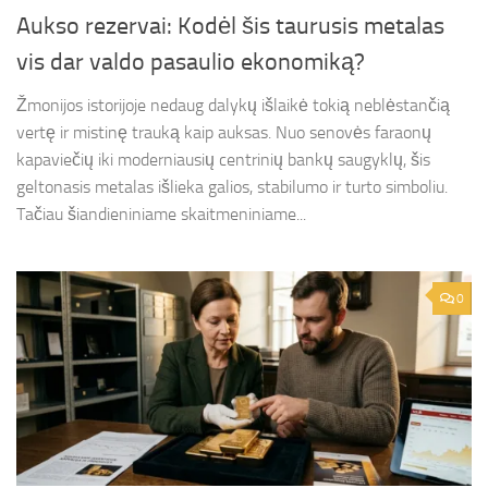
Aukso rezervai: Kodėl šis taurusis metalas
vis dar valdo pasaulio ekonomiką?
Žmonijos istorijoje nedaug dalykų išlaikė tokią neblėstančią
vertę ir mistinę trauką kaip auksas. Nuo senovės faraonų
kapaviečių iki moderniausių centrinių bankų saugyklų, šis
geltonasis metalas išlieka galios, stabilumo ir turto simboliu.
Tačiau šiandieniniame skaitmeniniame...
0