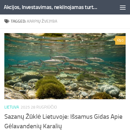
Akcijos, Investavimas, nekilnojamas turtas, kriptovaliutos - Besociai.lt
Skip to content
TAGGED:
KARPIŲ ŽVEJYBA
0
LIETUVA
2025 28 RUGPJŪČIO
Sazanų Žūklė Lietuvoje: Išsamus Gidas Apie
Gėlavandenių Karalių