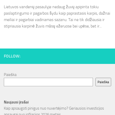
Lietuvos vandenų pasaulyje nedaug žuvų apipinta tokiu
paslaptingumo ir pagarbos šydu kaip paprastasis karpis, dažnai
meiliai ir pagarbiai vadinamas sazanu. Tai ne tik didžiausia ir
stipriausia karpinė žuvis mūsų ežeruose bei upėse, bet ir...
FOLLOW:
Paieška
Paieška
Naujausi įrašai
Kaip apsaugoti pinigus nuo nuvertėjimo? Geriausios investicijos
apsaugai nuo infliacijos 2026 metais