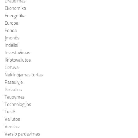
Draudimas
Ekonomika
Energetika
Europa
Fondai
Įmonės
Indėliai
Investavimas
Kriptovaliutos
Lietuva
Nekilnojamas turtas
Pasaulyje
Paskolos
Taupymas
Technologijos
Teisė
Valiutos
Verslas
Verslo pardavimas