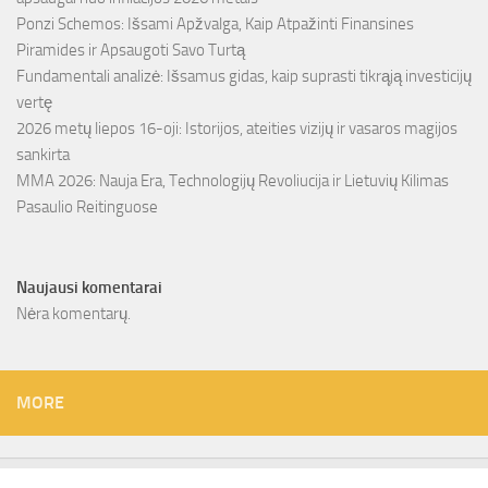
Ponzi Schemos: Išsami Apžvalga, Kaip Atpažinti Finansines
Piramides ir Apsaugoti Savo Turtą
Fundamentali analizė: Išsamus gidas, kaip suprasti tikrąją investicijų
vertę
2026 metų liepos 16-oji: Istorijos, ateities vizijų ir vasaros magijos
sankirta
MMA 2026: Nauja Era, Technologijų Revoliucija ir Lietuvių Kilimas
Pasaulio Reitinguose
Naujausi komentarai
Nėra komentarų.
MORE