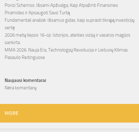
Ponzi Schemos: Išsami Apžvalga, Kaip Atpažinti Finansines
Piramides ir Apsaugoti Savo Turtą
Fundamentali analizė: Išsamus gidas, kaip suprasti tikrąją investicijų
vertę
2026 metų liepos 16-oji: Istorijos, ateities vizijų ir vasaros magijos
sankirta
MMA 2026: Nauja Era, Technologijų Revoliucija ir Lietuvių Kilimas
Pasaulio Reitinguose
Naujausi komentarai
Nėra komentarų.
MORE