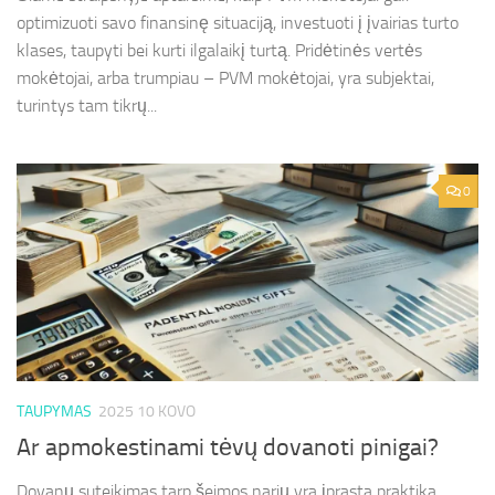
optimizuoti savo finansinę situaciją, investuoti į įvairias turto
klases, taupyti bei kurti ilgalaikį turtą. Pridėtinės vertės
mokėtojai, arba trumpiau – PVM mokėtojai, yra subjektai,
turintys tam tikrų...
0
TAUPYMAS
2025 10 KOVO
Ar apmokestinami tėvų dovanoti pinigai?
Dovanų suteikimas tarp šeimos narių yra įprasta praktika