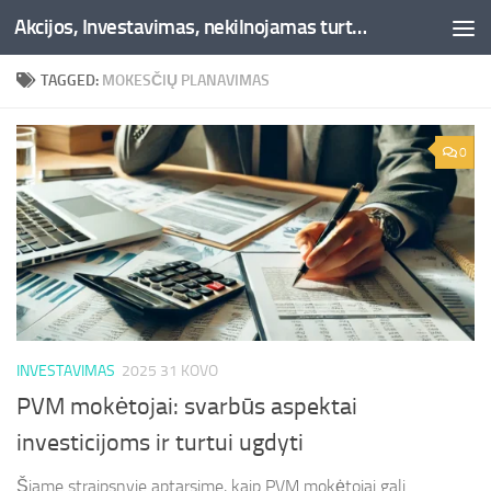
Akcijos, Investavimas, nekilnojamas turtas, kriptovaliutos - Besociai.lt
Skip to content
TAGGED:
MOKESČIŲ PLANAVIMAS
0
INVESTAVIMAS
2025 31 KOVO
PVM mokėtojai: svarbūs aspektai
investicijoms ir turtui ugdyti
Šiame straipsnyje aptarsime, kaip PVM mokėtojai gali