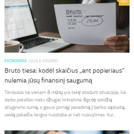
0
EKONOMIKA
2026 6 VASARIO
Bruto tiesa: kodėl skaičius „ant popieriaus“
nulemia jūsų finansinį saugumą
Tikriausiai ne vienam iš mūsų yra tekę atsidurti situacijoje, kai
darbo pokalbio metu džiugiai linktelime išgirdę solidžią
atlyginimo sumą, o gavus pirmąjį pavedimą į banko sąskaitą,
veidą pakeičia lengva nuostaba ar net nusivylimas. Kur...