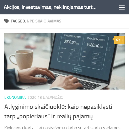
Akcijos, Investavimas, nekilnojamas turtas, kriptovaliutos - Besociai.lt
Skip to content
TAGGED:
NPD SKAIČIAVIMAS
0
EKONOMIKA
2026 13 BALANDŽIO
Atlyginimo skaičiuoklė: kaip nepasiklysti
tarp „popieriaus“ ir realių pajamų
Kiekvieną kartą, kai pasirašoma darbo sutartis arba vedamos