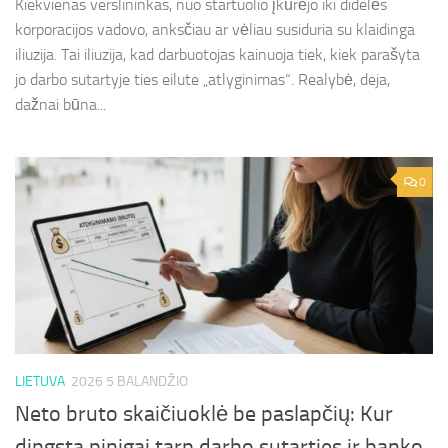
Kiekvienas verslininkas, nuo startuolio įkūrėjo iki didelės
korporacijos vadovo, anksčiau ar vėliau susiduria su klaidinga
iliuzija. Tai iliuzija, kad darbuotojas kainuoja tiek, kiek parašyta
jo darbo sutartyje ties eilute „atlyginimas“. Realybė, deja,
dažnai būna...
0
LIETUVA
2026 5 BALANDŽIO
Neto bruto skaičiuoklė be paslapčių: Kur
dingsta pinigai tarp darbo sutarties ir banko