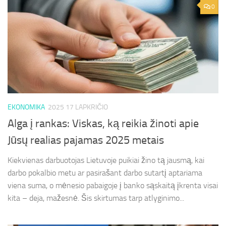
0
EKONOMIKA
2025 17 LAPKRIČIO
Alga į rankas: Viskas, ką reikia žinoti apie
Jūsų realias pajamas 2025 metais
Kiekvienas darbuotojas Lietuvoje puikiai žino tą jausmą, kai
darbo pokalbio metu ar pasirašant darbo sutartį aptariama
viena suma, o mėnesio pabaigoje į banko sąskaitą įkrenta visai
kita – deja, mažesnė. Šis skirtumas tarp atlyginimo...