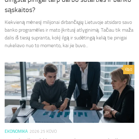
sąskaitos?
Kiekvieną mėnesį milijonai dirbančiųjų Lietuvoje atsidaro savo
banko programėles ir mato įkritusį atlyginimą. Tačiau tik maža
dalis iš tiesų supranta, kokį ilgą ir sudėtingą kelią tie pinigai
nukeliavo nuo to momento, kai jie buvo...
0
EKONOMIKA
2026 25 KOVO