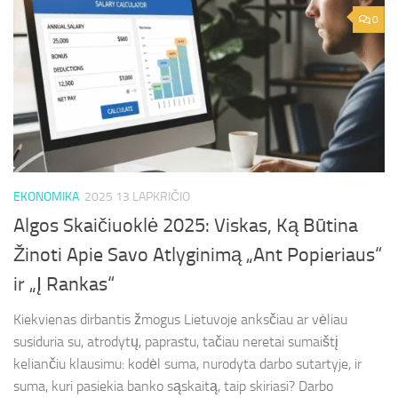
0
EKONOMIKA
2025 13 LAPKRIČIO
Algos Skaičiuoklė 2025: Viskas, Ką Būtina
Žinoti Apie Savo Atlyginimą „Ant Popieriaus“
ir „Į Rankas“
Kiekvienas dirbantis žmogus Lietuvoje anksčiau ar vėliau
susiduria su, atrodytų, paprastu, tačiau neretai sumaištį
keliančiu klausimu: kodėl suma, nurodyta darbo sutartyje, ir
suma, kuri pasiekia banko sąskaitą, taip skiriasi? Darbo