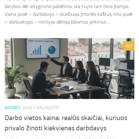
derybos dėl atlyginimo pakėlimo, ore tvyro tam tikra įtampa.
Viena pusė – darbdavys – skaičiuoja įmonės kaštus, kita pusė
– darbuotojas – mintyse dėlioja būsimus pirkinius...
0
ĮMONĖS
2026 7 BALANDŽIO
Darbo vietos kaina: realūs skaičiai, kuriuos
privalo žinoti kiekvienas darbdavys