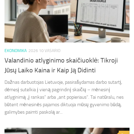
EKONOMIKA
2026 10 VASARIO
Valandinio atlyginimo skaičiuoklė: Tikroji
Jūsų Laiko Kaina ir Kaip Ją Didinti
Dažnas darbuotojas Lietuvoje, pasirašydamas darbo sutartį,
dėmesį sutelkia į vieną pagrindinį skaičių – mėnesinį
atlyginimą „į rankas” arba „ant popieriaus”. Tai natūralu, nes
būtent mėnesinės pajamos diktuoja mūsų gyvenimo būdą,
galimybes paimti paskolą ar...