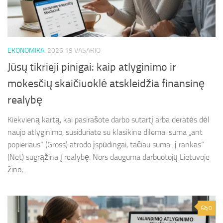
EKONOMIKA
2026 19 VASARIO
Jūsų tikrieji pinigai: kaip atlyginimo ir
mokesčių skaičiuoklė atskleidžia finansinę
realybę
Kiekvieną kartą, kai pasirašote darbo sutartį arba deratės dėl
naujo atlyginimo, susiduriate su klasikine dilema: suma „ant
popieriaus“ (Gross) atrodo įspūdingai, tačiau suma „į rankas“
(Net) sugrąžina į realybę. Nors dauguma darbuotojų Lietuvoje
žino,...
0