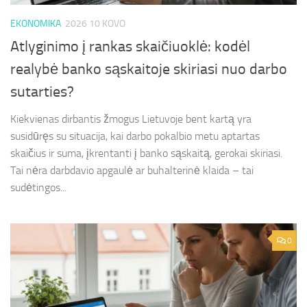
EKONOMIKA
2026 10 KOVO
Atlyginimo į rankas skaičiuoklė: kodėl
realybė banko sąskaitoje skiriasi nuo darbo
sutarties?
Kiekvienas dirbantis žmogus Lietuvoje bent kartą yra
susidūręs su situacija, kai darbo pokalbio metu aptartas
skaičius ir suma, įkrentanti į banko sąskaitą, gerokai skiriasi.
Tai nėra darbdavio apgaulė ar buhalterinė klaida – tai
sudėtingos...
0