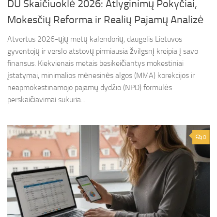
DU Skaičiuoklė 2026: Atlyginimų Pokyčiai,
Mokesčių Reforma ir Realių Pajamų Analizė
Atvertus 2026-ųjų metų kalendorių, daugelis Lietuvos
gyventojų ir verslo atstovų pirmiausia žvilgsnį kreipia į savo
finansus. Kiekvienais metais besikeičiantys mokestiniai
įstatymai, minimalios mėnesinės algos (MMA) korekcijos ir
neapmokestinamojo pajamų dydžio (NPD) formulės
perskaičiavimai sukuria...
0