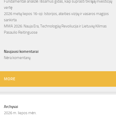
Fundamentali analizė: Išsamus gidas, kaip suprasti tikrąją investicijų
vertę
2026 metų liepos 16-oji: Istorijos, ateities vizijų ir vasaros magijos
sankirta
MMA 2026: Nauja Era, Technologijų Revoliucija ir Lietuvių Kilimas
Pasaulio Reitinguose
Naujausi komentarai
Nėra komentarų.
MORE
Archyvai
2026 m. liepos mėn.