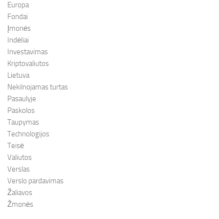
Europa
Fondai
Įmonės
Indėliai
Investavimas
Kriptovaliutos
Lietuva
Nekilnojamas turtas
Pasaulyje
Paskolos
Taupymas
Technologijos
Teisė
Valiutos
Verslas
Verslo pardavimas
Žaliavos
Žmonės