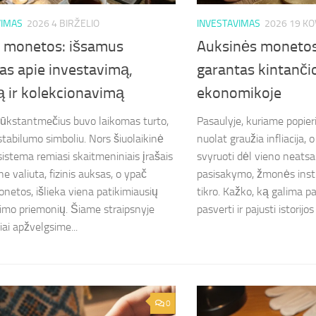
VIMAS
2026 4 BIRŽELIO
INVESTAVIMAS
2026 19 K
 monetos: išsamus
Auksinės monetos
as apie investavimą,
garantas kintanči
ją ir kolekcionavimą
ekonomikoje
ūkstantmečius buvo laikomas turto,
Pasaulyje, kuriame popier
 stabilumo simboliu. Nors šiuolaikinė
nuolat graužia infliacija, o
sistema remiasi skaitmeniniais įrašais
svyruoti dėl vieno neatsa
ine valiuta, fizinis auksas, o ypač
pasisakymo, žmonės insti
netos, išlieka viena patikimiausių
tikro. Kažko, ką galima pa
imo priemonių. Šiame straipsnyje
pasverti ir pajusti istorijos 
ai apžvelgsime...
0