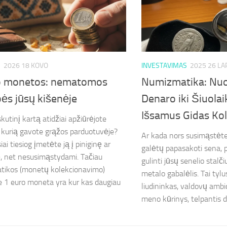
S
2026 18 KOVO
INVESTAVIMAS
2025 26 LA
o monetos: nematomos
Numizmatika: Nu
ės jūsų kišenėje
Denaro iki Šiuolai
Išsamus Gidas Kol
kutinį kartą atidžiai apžiūrėjote
kurią gavote grąžos parduotuvėje?
Ar kada nors susimąstėte,
iai tiesiog įmetėte ją į piniginę ar
galėtų papasakoti sena, 
, net nesusimąstydami. Tačiau
gulinti jūsų senelio stalči
tikos (monetų kolekcionavimo)
metalo gabalėlis. Tai tyl
e 1 euro moneta yra kur kas daugiau
liudininkas, valdovų ambic
meno kūrinys, telpantis de