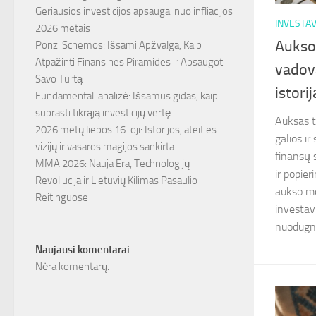
Geriausios investicijos apsaugai nuo infliacijos
INVESTA
2026 metais
Aukso
Ponzi Schemos: Išsami Apžvalga, Kaip
Atpažinti Finansines Piramides ir Apsaugoti
vadov
Savo Turtą
istori
Fundamentali analizė: Išsamus gidas, kaip
suprasti tikrąją investicijų vertę
Auksas t
2026 metų liepos 16-oji: Istorijos, ateities
galios ir
vizijų ir vasaros magijos sankirta
finansų 
MMA 2026: Nauja Era, Technologijų
ir popier
Revoliucija ir Lietuvių Kilimas Pasaulio
aukso mo
Reitinguose
investav
nuodugni
Naujausi komentarai
Nėra komentarų.