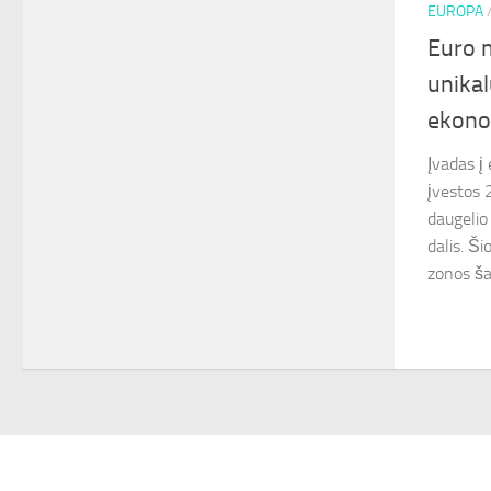
EUROPA
Euro m
unikal
ekono
Įvadas į
įvestos 
daugelio
dalis. Š
zonos šal