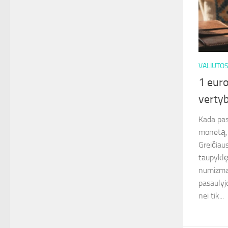
VALIUTO
1 eur
vertyb
Kada pas
monetą, 
Greičiaus
taupyklę
numizma
pasaulyj
nei tik...