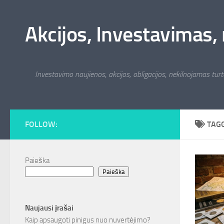
Skip to content
Akcijos, Investavimas, 
Investavimo naujienos, akcijos, obligacijos, nekilnojamas turta
FOLLOW:
TAG
Paieška
Paieška
Naujausi įrašai
Kaip apsaugoti pinigus nuo nuvertėjimo?