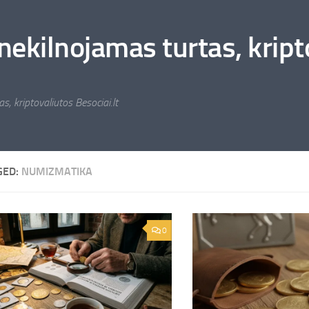
nekilnojamas turtas, kripto
s, kriptovaliutos Besociai.lt
GED:
NUMIZMATIKA
0