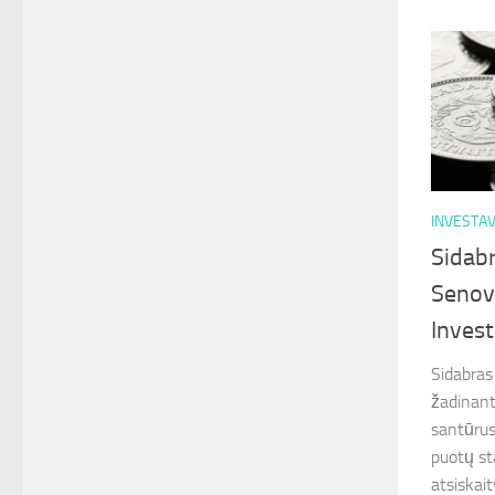
INVESTA
Sidab
Senovė
Invest
Sidabras
žadinant
santūrus
puotų st
atsiskai