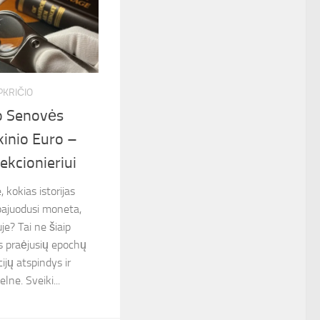
PKRIČIO
o Senovės
kinio Euro –
ekcionieriui
 kokias istorijas
pajuodusi moneta,
uje? Tai ne šiaip
us praėjusių epochų
ijų atspindys ir
lne. Sveiki...