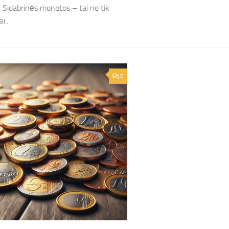
. Sidabrinės monetos – tai ne tik
i...
0