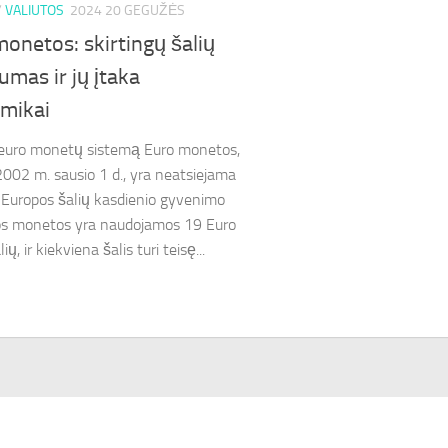
/
VALIUTOS
2024 20 GEGUŽĖS
onetos: skirtingų šalių
umas ir jų įtaka
mikai
 euro monetų sistemą Euro monetos,
2002 m. sausio 1 d., yra neatsiejama
 Europos šalių kasdienio gyvenimo
ios monetos yra naudojamos 19 Euro
ių, ir kiekviena šalis turi teisę...