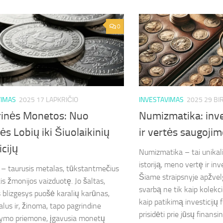
0
VIMAS
2025 17 LAPKRIČIO
INVESTAVIMAS
2025 29 BI
rinės Monetos: Nuo
Numizmatika: inve
s Lobių iki Šiuolaikinių
ir vertės saugoji
icijų
Numizmatika – tai unikali 
istoriją, meno vertę ir i
 – taurusis metalas, tūkstantmečius
Šiame straipsnyje apžve
is žmonijos vaizduotę. Jo šaltas,
svarbą ne tik kaip kolekc
 blizgesys puošė karalių karūnas,
kaip patikimą investicijų f
alus ir, žinoma, tapo pagrindine
prisidėti prie jūsų finansini
tymo priemone, įgavusia monetų