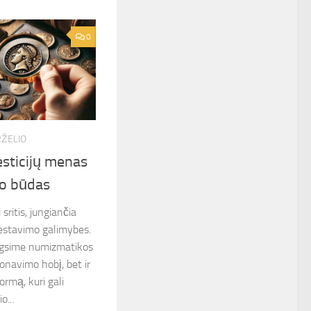
0
RŽELIO
sticijų menas
mo būdas
sritis, jungiančia
nvestavimo galimybes.
lgsime numizmatikos
ionavimo hobį, bet ir
ormą, kuri gali
o...