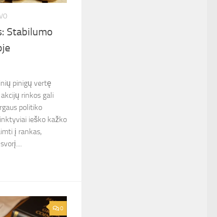
OVO
: Stabilumo
oje
inių pinigų vertę
 akcijų rinkos gali
rgaus politiko
nktyviai ieško kažko
imti į rankas,
svorį....
0