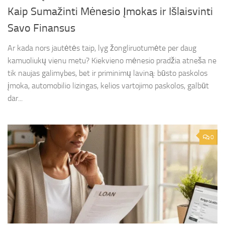
Kaip Sumažinti Mėnesio Įmokas ir Išlaisvinti
Savo Finansus
Ar kada nors jautėtės taip, lyg žongliruotumėte per daug
kamuoliukų vienu metu? Kiekvieno mėnesio pradžia atneša ne
tik naujas galimybes, bet ir priminimų laviną: būsto paskolos
įmoka, automobilio lizingas, kelios vartojimo paskolos, galbūt
dar...
0