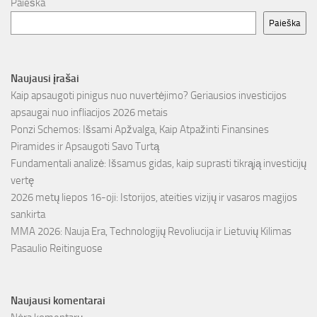
Paieška
Paieška
Naujausi įrašai
Kaip apsaugoti pinigus nuo nuvertėjimo? Geriausios investicijos
apsaugai nuo infliacijos 2026 metais
Ponzi Schemos: Išsami Apžvalga, Kaip Atpažinti Finansines
Piramides ir Apsaugoti Savo Turtą
Fundamentali analizė: Išsamus gidas, kaip suprasti tikrąją investicijų
vertę
2026 metų liepos 16-oji: Istorijos, ateities vizijų ir vasaros magijos
sankirta
MMA 2026: Nauja Era, Technologijų Revoliucija ir Lietuvių Kilimas
Pasaulio Reitinguose
Naujausi komentarai