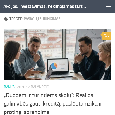
Akcijos, Investavimas, nekilnojamas turtas, kriptovaliutos - Besociai.lt
Skip to content
TAGGED:
PASKOLŲ SUJUNGIMAS
0
BANKAI
2026 12 BALANDŽIO
„Duodam ir turintiems skolų“: Realios
galimybės gauti kreditą, paslėpta rizika ir
protingi sprendimai