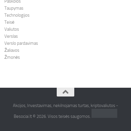
Paskolos
Taupymas
Technologijos
Teisė
Valiutos
Verslas
Verslo pardavimas
Žaliavos
Žmonės
Akcijos, Investavimas, nekilnojamas turtas, kriptovaliutos -
Besociai.lt © 2026. Visos teisės saugomos.