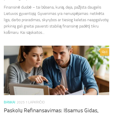
Finansinė duobė – tai būsena, kurią, deja, pažįsta daugelis
Lietuvos gyventojų. Gyvenimas yra nenuspėjamas: netikėta
liga, darbo praradimas, skyrybos ar tiesiog keletas neapgalvotų
pirkinių gali greitai paversti stabilią finansinę padėtį tikru
košmaru. Kai sąskaitos...
0
BANKAI
2025 1 LAPKRIČIO
Paskolų Refinansavimas: Išsamus Gidas,