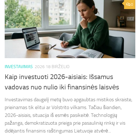
0
INVESTAVIMAS
2026 18 BIRŽELIO
Kaip investuoti 2026-aisiais: Išsamus
vadovas nuo nulio iki finansinės laisvės
Investavimas daugelį metų buvo apgaubtas mistikos skraiste,
prieinamas tik elitui ar Volstrito vilkams. Tačiau šiandien,
2026-aisiais, situacija iš esmės pasikeitė. Technologijų
pažanga, demokratizuota prieiga prie pasaulinių rinkų ir vis
didėjantis finansinis raštingumas Lietuvoje atvėrė...