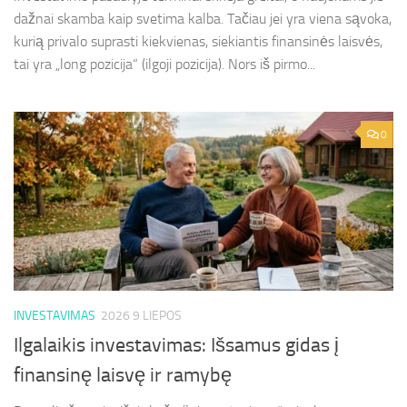
dažnai skamba kaip svetima kalba. Tačiau jei yra viena sąvoka,
kurią privalo suprasti kiekvienas, siekiantis finansinės laisvės,
tai yra „long pozicija“ (ilgoji pozicija). Nors iš pirmo...
0
INVESTAVIMAS
2026 9 LIEPOS
Ilgalaikis investavimas: Išsamus gidas į
finansinę laisvę ir ramybę