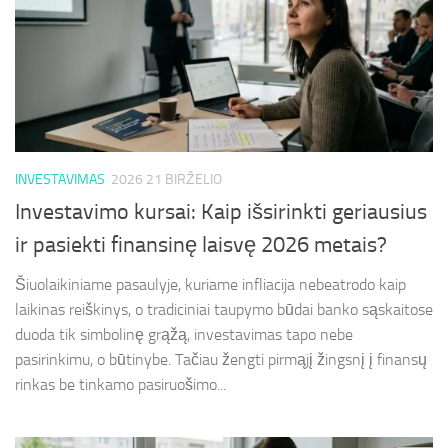
INVESTAVIMAS
2026 21 BIRŽELIO
Investavimo kursai: Kaip išsirinkti geriausius
ir pasiekti finansinę laisvę 2026 metais?
Šiuolaikiniame pasaulyje, kuriame infliacija nebeatrodo kaip
laikinas reiškinys, o tradiciniai taupymo būdai banko sąskaitose
duoda tik simbolinę grąžą, investavimas tapo nebe
pasirinkimu, o būtinybe. Tačiau žengti pirmąjį žingsnį į finansų
rinkas be tinkamo pasiruošimo...