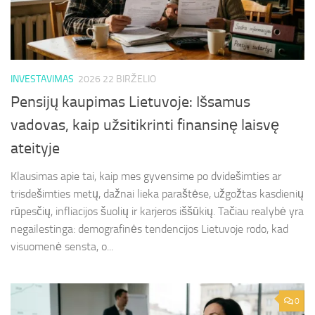
INVESTAVIMAS
2026 22 BIRŽELIO
Pensijų kaupimas Lietuvoje: Išsamus
vadovas, kaip užsitikrinti finansinę laisvę
ateityje
Klausimas apie tai, kaip mes gyvensime po dvidešimties ar
trisdešimties metų, dažnai lieka paraštėse, užgožtas kasdienių
rūpesčių, infliacijos šuolių ir karjeros iššūkių. Tačiau realybė yra
negailestinga: demografinės tendencijos Lietuvoje rodo, kad
visuomenė sensta, o...
0