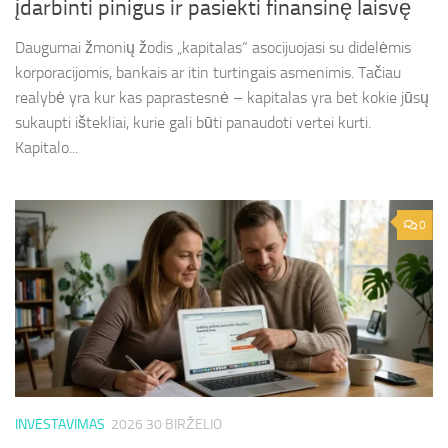
įdarbinti pinigus ir pasiekti finansinę laisvę
Daugumai žmonių žodis „kapitalas“ asocijuojasi su didelėmis
korporacijomis, bankais ar itin turtingais asmenimis. Tačiau
realybė yra kur kas paprastesnė – kapitalas yra bet kokie jūsų
sukaupti ištekliai, kurie gali būti panaudoti vertei kurti.
Kapitalo...
0
INVESTAVIMAS
2026 30 BIRŽELIO