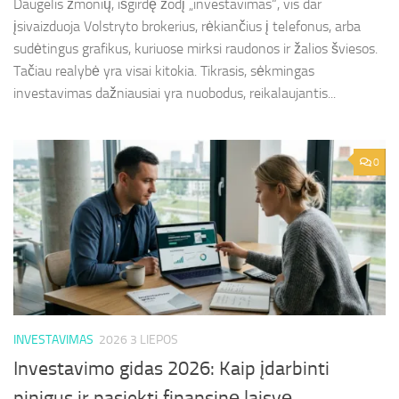
Daugelis žmonių, išgirdę žodį „investavimas“, vis dar
įsivaizduoja Volstryto brokerius, rėkiančius į telefonus, arba
sudėtingus grafikus, kuriuose mirksi raudonos ir žalios šviesos.
Tačiau realybė yra visai kitokia. Tikrasis, sėkmingas
investavimas dažniausiai yra nuobodus, reikalaujantis...
0
INVESTAVIMAS
2026 3 LIEPOS
Investavimo gidas 2026: Kaip įdarbinti
pinigus ir pasiekti finansinę laisvę