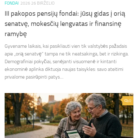
FONDAI
2026 26 BIRŽELIO
III pakopos pensijų fondai: jūsų gidas į orią
senatvę, mokesčių lengvatas ir finansinę
ramybę
Gyvename laikais, kai pasikliauti vien tik valstybės pažadais
apie „orią senatvę“ tampa ne tik neatsakinga, bet ir rizikinga.
Demografiniai pokyčiai, senėjanti visuomenė ir kintanti
ekonominė aplinka diktuoja naujas taisykles: savo ateitimi
privalome pasirūpinti patys....
0