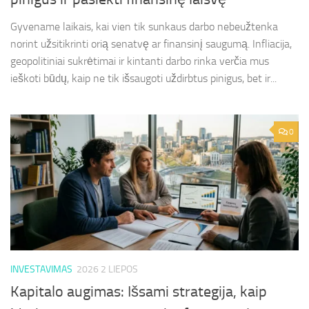
Gyvename laikais, kai vien tik sunkaus darbo nebeužtenka
norint užsitikrinti orią senatvę ar finansinį saugumą. Infliacija,
geopolitiniai sukrėtimai ir kintanti darbo rinka verčia mus
ieškoti būdų, kaip ne tik išsaugoti uždirbtus pinigus, bet ir...
0
INVESTAVIMAS
2026 2 LIEPOS
Kapitalo augimas: Išsami strategija, kaip