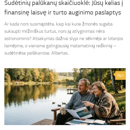
Sudėtinių palūkanų skaičiuoklė: Jūsų kelias į
finansinę laisvę ir turto auginimo paslaptys
Ar kada nors susimąstėte, kaip kai kurie žmonės sugeba
sukaupti milžiniškus turtus, nors jų atlyginimas nėra
astronominis? Atsakymas dažnai slypi ne sėkmėje ar loterijos
laimėjime, o viename galingiausių matematinių reiškinių –
sudėtinėse palūkanose. Albertas...
0