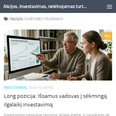
Akcijos, Investavimas, nekilnojamas turtas, kriptovaliutos - Besociai.lt
Skip to content
TAGGED:
SUDĖTINĖS PALŪKANOS
0
INVESTAVIMAS
2026 10 LIEPOS
Long pozicija: Išsamus vadovas į sėkmingą
ilgalaikį investavimą
Investavimo pasaulyje terminai skrieja greitai, o naujokams jie