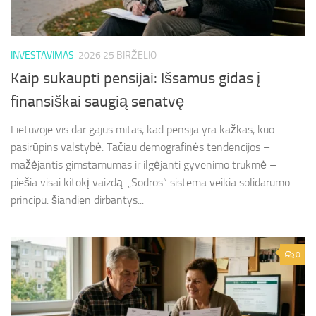
INVESTAVIMAS
2026 25 BIRŽELIO
Kaip sukaupti pensijai: Išsamus gidas į
finansiškai saugią senatvę
Lietuvoje vis dar gajus mitas, kad pensija yra kažkas, kuo
pasirūpins valstybė. Tačiau demografinės tendencijos –
mažėjantis gimstamumas ir ilgėjanti gyvenimo trukmė –
piešia visai kitokį vaizdą. „Sodros“ sistema veikia solidarumo
principu: šiandien dirbantys...
0