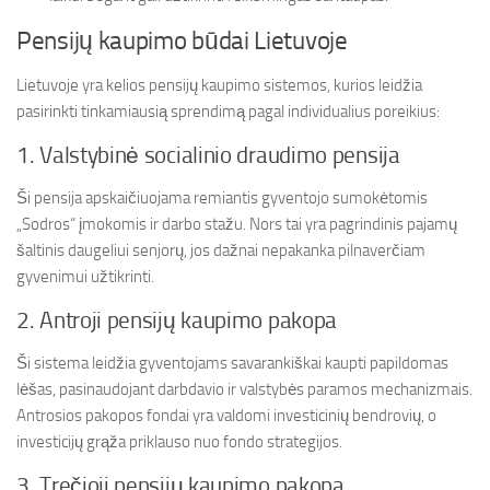
Pensijų kaupimo būdai Lietuvoje
Lietuvoje yra kelios pensijų kaupimo sistemos, kurios leidžia
pasirinkti tinkamiausią sprendimą pagal individualius poreikius:
1. Valstybinė socialinio draudimo pensija
Ši pensija apskaičiuojama remiantis gyventojo sumokėtomis
„Sodros“ įmokomis ir darbo stažu. Nors tai yra pagrindinis pajamų
šaltinis daugeliui senjorų, jos dažnai nepakanka pilnaverčiam
gyvenimui užtikrinti.
2. Antroji pensijų kaupimo pakopa
Ši sistema leidžia gyventojams savarankiškai kaupti papildomas
lėšas, pasinaudojant darbdavio ir valstybės paramos mechanizmais.
Antrosios pakopos fondai yra valdomi investicinių bendrovių, o
investicijų grąža priklauso nuo fondo strategijos.
3. Trečioji pensijų kaupimo pakopa