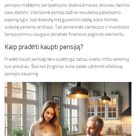
pensijos mažėjimo perspektyvos skatina žmones aktyviau rūpintis
savo ateitimi. Valstybinė pensija dažnai nesuteikia pakankamo
pajamų lygio, kad išlaikytų tokį gyvenimo būdą, kokio tikimės
sulaukę pensinio amžiaus. Tad asmeninės santaupos ir investicijos
tampa esminiu saugaus senatvės finansinio pagrindo elementu.
Kaip pradėti kaupti pensiją?
Pradėti kaupti pensiją nėra sudėtinga, tačiau svarbu imtis veiksmų
kuo anksčiau. Štai keli žingsniai, kurie padės užtikrinti efektyvų
pensijos kaupimą: