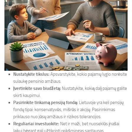
Nustatykite tikslus:
Apsvarstykite, kokio pajamų lygio norėsite
sulaukę pensinio amžiaus.
Įvertinkite savo biudžetą:
Nustatykite, kokią dalį pajamų galite
skirti kaupimui.
Pasirinkite tinkamą pensijų fondą:
Lietuvoje yra keli pensijų
fondų tipai: konservatyvūs, mišrūs ir akcijų. Pasirinkimas
priklauso nuo jūsų amžiaus ir rizikos tolerancijos.
Reguliariai investuokite:
Net ir maži, bet nuoseklūs įnašai
laikui bėgant gali užtikrinti reikšmingas santaupas.