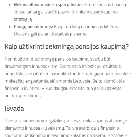
Nekonsultavimasis su specialistais:
Profesionalūs finansų
konsultantai gali padėti pasirinkti tinkamiausią kaupimo
strategiją.
Pinigų nusiėmimas:
Kaupimo lėšų naudojimas kitiems
tikslams gali pakenkti ateities planams.
Kaip užtikrinti sėkmingą pensijos kaupimą?
Norint užtikrinti sėkmingą pensijos kaupimą, svarbu būti
drausmingam ir nuosekliam. Sekite savo investicijų rezultatus,
periodiškai peržiūrėkite pasirinkto fondo strategiją ir pasinaudokite
mokesčių lengvatomis, siūlomomis Lietuvoje. Be to, domėkitės
finansiniu švietimu – kuo daugiau žinosite, tuo geriau galėsite
priimti sprendimus.
Išvada
Pensijos kaupimas yra ilgalaikis procesas, reikalaujantis atsakingo
planavimo ir nuoseklių veiksmų. Tai yra svarbi dalis finansinio
saugumo užtikrinimui ir gyvenimo kokybės palaikymui senatvėje.