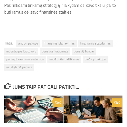
Pasirinkdami tinkamą strategiją ir laikydamiesi savo tikslų, galite
būti ramūs dėl savo finansinės ateities.
Tags:
antroji pakopa
finansinis planavimas
finansinis stabilumas
investicijos Lietuvoje
pensijos kaupimas
pensijų fondai
pensijų kaupimo sistemos
sudėtinės palūkanos
trečioji pakopa
valstybinė pensija
JUMS TAIP PAT GALI PATIKTI...
0
0