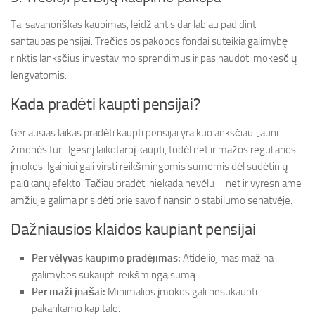
Tai savanoriškas kaupimas, leidžiantis dar labiau padidinti
santaupas pensijai. Trečiosios pakopos fondai suteikia galimybę
rinktis lanksčius investavimo sprendimus ir pasinaudoti mokesčių
lengvatomis.
Kada pradėti kaupti pensijai?
Geriausias laikas pradėti kaupti pensijai yra kuo anksčiau. Jauni
žmonės turi ilgesnį laikotarpį kaupti, todėl net ir mažos reguliarios
įmokos ilgainiui gali virsti reikšmingomis sumomis dėl sudėtinių
palūkanų efekto. Tačiau pradėti niekada nevėlu – net ir vyresniame
amžiuje galima prisidėti prie savo finansinio stabilumo senatvėje.
Dažniausios klaidos kaupiant pensijai
Per vėlyvas kaupimo pradėjimas:
Atidėliojimas mažina
galimybes sukaupti reikšmingą sumą.
Per maži įnašai:
Minimalios įmokos gali nesukaupti
pakankamo kapitalo.