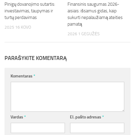
Pinigų dovanojimo sutartis:
Finansinis saugumas 2026-
investavimas, taupymas ir
aisiais: išsamus gidas, kaip
turtų perdavimas
sukurti nepalaužiamą ateities
pamatą
2025 16 KOVO
2026 1 GEGUŽĖS
PARAŠYKITE KOMENTARĄ
Komentaras
*
Vardas
*
El. pašto adresas
*