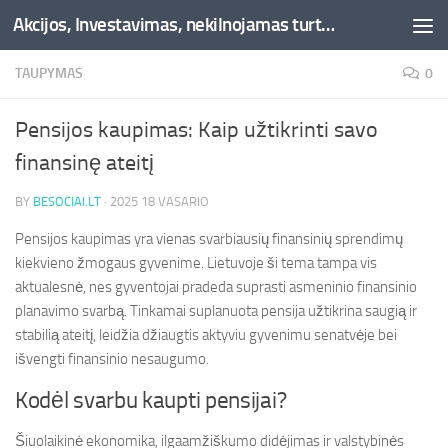
Akcijos, Investavimas, nekilnojamas turtas, kriptovaliutos - Besociai.lt
Skip to content
TAUPYMAS
0
Pensijos kaupimas: Kaip užtikrinti savo
finansinę ateitį
BY
BESOCIAI.LT
·
2025 18 VASARIO
Pensijos kaupimas yra vienas svarbiausių finansinių sprendimų
kiekvieno žmogaus gyvenime. Lietuvoje ši tema tampa vis
aktualesnė, nes gyventojai pradeda suprasti asmeninio finansinio
planavimo svarbą. Tinkamai suplanuota pensija užtikrina saugią ir
stabilią ateitį, leidžia džiaugtis aktyviu gyvenimu senatvėje bei
išvengti finansinio nesaugumo.
Kodėl svarbu kaupti pensijai?
Šiuolaikinė ekonomika, ilgaamžiškumo didėjimas ir valstybinės