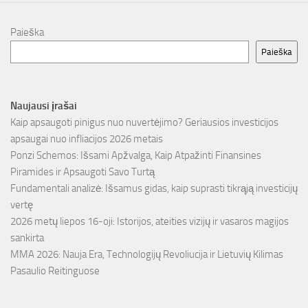
Paieška
Paieška
Naujausi įrašai
Kaip apsaugoti pinigus nuo nuvertėjimo? Geriausios investicijos
apsaugai nuo infliacijos 2026 metais
Ponzi Schemos: Išsami Apžvalga, Kaip Atpažinti Finansines
Piramides ir Apsaugoti Savo Turtą
Fundamentali analizė: Išsamus gidas, kaip suprasti tikrąją investicijų
vertę
2026 metų liepos 16-oji: Istorijos, ateities vizijų ir vasaros magijos
sankirta
MMA 2026: Nauja Era, Technologijų Revoliucija ir Lietuvių Kilimas
Pasaulio Reitinguose