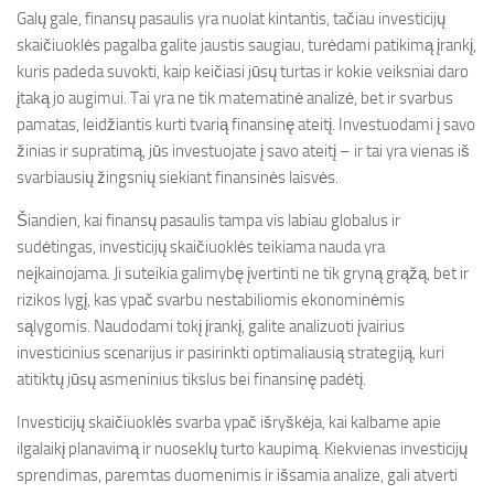
Galų gale, finansų pasaulis yra nuolat kintantis, tačiau investicijų
skaičiuoklės pagalba galite jaustis saugiau, turėdami patikimą įrankį,
kuris padeda suvokti, kaip keičiasi jūsų turtas ir kokie veiksniai daro
įtaką jo augimui. Tai yra ne tik matematinė analizė, bet ir svarbus
pamatas, leidžiantis kurti tvarią finansinę ateitį. Investuodami į savo
žinias ir supratimą, jūs investuojate į savo ateitį – ir tai yra vienas iš
svarbiausių žingsnių siekiant finansinės laisvės.
Šiandien, kai finansų pasaulis tampa vis labiau globalus ir
sudėtingas, investicijų skaičiuoklės teikiama nauda yra
neįkainojama. Ji suteikia galimybę įvertinti ne tik gryną grąžą, bet ir
rizikos lygį, kas ypač svarbu nestabiliomis ekonominėmis
sąlygomis. Naudodami tokį įrankį, galite analizuoti įvairius
investicinius scenarijus ir pasirinkti optimaliausią strategiją, kuri
atitiktų jūsų asmeninius tikslus bei finansinę padėtį.
Investicijų skaičiuoklės svarba ypač išryškėja, kai kalbame apie
ilgalaikį planavimą ir nuoseklų turto kaupimą. Kiekvienas investicijų
sprendimas, paremtas duomenimis ir išsamia analize, gali atverti