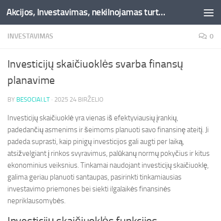
Akcijos, Investavimas, nekilnojamas turtas, kriptovaliutos - Besociai.lt
Skip to content
INVESTAVIMAS
0
Investicijų skaičiuoklės svarba finansų
planavime
BY
BESOCIAI.LT
·
2025 24 BIRŽELIO
Investicijų skaičiuoklė yra vienas iš efektyviausių įrankių,
padedančių asmenims ir šeimoms planuoti savo finansinę ateitį. Ji
padeda suprasti, kaip pinigų investicijos gali augti per laiką,
atsižvelgiant į rinkos svyravimus, palūkanų normų pokyčius ir kitus
ekonominius veiksnius. Tinkamai naudojant investicijų skaičiuoklę,
galima geriau planuoti santaupas, pasirinkti tinkamiausias
investavimo priemones bei siekti ilgalaikės finansinės
nepriklausomybės.