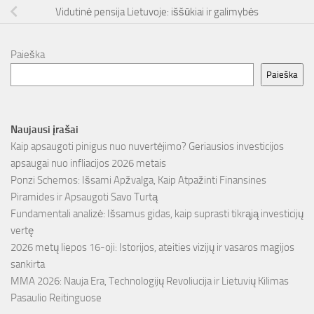
Vidutinė pensija Lietuvoje: iššūkiai ir galimybės
Paieška
Paieška
Naujausi įrašai
Kaip apsaugoti pinigus nuo nuvertėjimo? Geriausios investicijos
apsaugai nuo infliacijos 2026 metais
Ponzi Schemos: Išsami Apžvalga, Kaip Atpažinti Finansines
Piramides ir Apsaugoti Savo Turtą
Fundamentali analizė: Išsamus gidas, kaip suprasti tikrąją investicijų
vertę
2026 metų liepos 16-oji: Istorijos, ateities vizijų ir vasaros magijos
sankirta
MMA 2026: Nauja Era, Technologijų Revoliucija ir Lietuvių Kilimas
Pasaulio Reitinguose