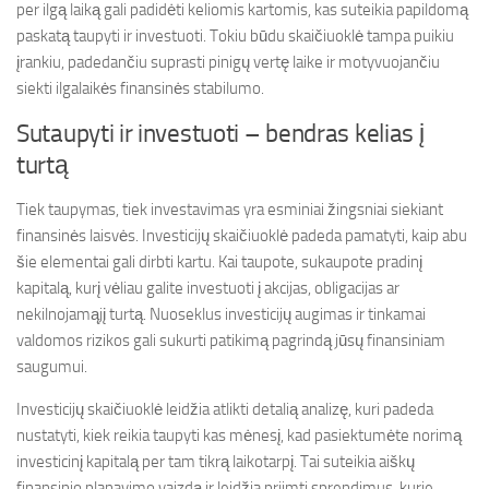
per ilgą laiką gali padidėti keliomis kartomis, kas suteikia papildomą
paskatą taupyti ir investuoti. Tokiu būdu skaičiuoklė tampa puikiu
įrankiu, padedančiu suprasti pinigų vertę laike ir motyvuojančiu
siekti ilgalaikės finansinės stabilumo.
Sutaupyti ir investuoti – bendras kelias į
turtą
Tiek taupymas, tiek investavimas yra esminiai žingsniai siekiant
finansinės laisvės. Investicijų skaičiuoklė padeda pamatyti, kaip abu
šie elementai gali dirbti kartu. Kai taupote, sukaupote pradinį
kapitalą, kurį vėliau galite investuoti į akcijas, obligacijas ar
nekilnojamąjį turtą. Nuoseklus investicijų augimas ir tinkamai
valdomos rizikos gali sukurti patikimą pagrindą jūsų finansiniam
saugumui.
Investicijų skaičiuoklė leidžia atlikti detalią analizę, kuri padeda
nustatyti, kiek reikia taupyti kas mėnesį, kad pasiektumėte norimą
investicinį kapitalą per tam tikrą laikotarpį. Tai suteikia aiškų
finansinio planavimo vaizdą ir leidžia priimti sprendimus, kurie