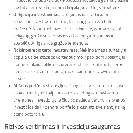
investicijų vertę. Skaičiuoklė padeda modeliuoti galimą grąžą ir
nustatyti, ar investicija į tam tikrą akcijų portfelį yra patraukli.
Obligacijų investavimas:
Obligacijos dažnai laikomos
saugesne investavimo forma, tačiau jų grąža gali būti
mažesnė. Naudojant investicijų skaičiuoklę, galima palyginti
obligacijų grąžą su kitomis investavimo galimybėmis ir
apskaičiuoti ilgalaikės grąžos tendencijas.
Nekilnojamojo turto investavimas:
Nekilnojamasis turtas yra
populiarus dėl stabilios vertės augimo ir papildomų pajamų iš
nuomos. Skaičiuoklė leidžia analizuoti, kaip kinta turto vertė
per laiką, įskaitant remonto, mokesčių ir rinkos svyravimų
poveikį.
Mišrios portfelio strategijos:
Daugelis investuotojų renkasi
diversifikuotą portfelį, kuris apima skirtingas investavimo
priemones. Investicijų skaičiuoklė padeda įvertinti kiekvienos
investicijos dalį ir bendrai portfelio grąžą, atsižvelgiant į riziką ir
pelno potencialą.
Rizikos vertinimas ir investicijų saugumas