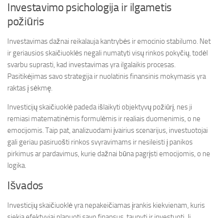
Investavimo psichologija ir ilgametis
požiūris
Investavimas dažnai reikalauja kantrybės ir emocinio stabilumo. Net
ir geriausios skaičiuoklės negali numatyti visų rinkos pokyčių, todėl
svarbu suprasti, kad investavimas yra ilgalaikis procesas.
Pasitikėjimas savo strategija ir nuolatinis finansinis mokymasis yra
raktas į sėkmę.
Investicijų skaičiuoklė padeda išlaikyti objektyvų požiūrį, nes ji
remiasi matematinėmis formulėmis ir realiais duomenimis, o ne
emocijomis. Taip pat, analizuodami įvairius scenarijus, investuotojai
gali geriau pasiruošti rinkos svyravimams ir nesileisti į panikos
pirkimus ar pardavimus, kurie dažnai būna pagrįsti emocijomis, o ne
logika.
Išvados
Investicijų skaičiuoklė yra nepakeičiamas įrankis kiekvienam, kuris
siekia efektyviai planuoti savo finansus, taupyti ir investuoti. Ji