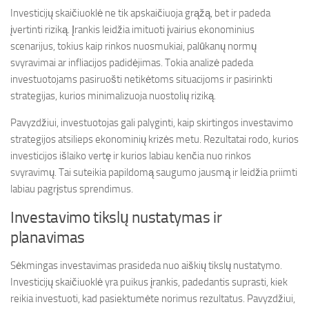
Investicijų skaičiuoklė ne tik apskaičiuoja grąžą, bet ir padeda
įvertinti riziką. Įrankis leidžia imituoti įvairius ekonominius
scenarijus, tokius kaip rinkos nuosmukiai, palūkanų normų
svyravimai ar infliacijos padidėjimas. Tokia analizė padeda
investuotojams pasiruošti netikėtoms situacijoms ir pasirinkti
strategijas, kurios minimalizuoja nuostolių riziką.
Pavyzdžiui, investuotojas gali palyginti, kaip skirtingos investavimo
strategijos atsilieps ekonominių krizės metu. Rezultatai rodo, kurios
investicijos išlaiko vertę ir kurios labiau kenčia nuo rinkos
svyravimų. Tai suteikia papildomą saugumo jausmą ir leidžia priimti
labiau pagrįstus sprendimus.
Investavimo tikslų nustatymas ir
planavimas
Sėkmingas investavimas prasideda nuo aiškių tikslų nustatymo.
Investicijų skaičiuoklė yra puikus įrankis, padedantis suprasti, kiek
reikia investuoti, kad pasiektumėte norimus rezultatus. Pavyzdžiui,