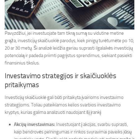
Pavyzdžiui, jei investuojate tam tikrą sumą su vidutine metine
grąža, investicijų skaičiuoklė parodys, kiek pinigų turėtumėte po 10,
20 ar 30 metų. Ši analizė leidžia geriau suprasti ilgalaikės investicijų
potencialą ir padeda priimti pagrįstus sprendimus, siekiant pasiekti
finansinius tikslus.
Investavimo strategijos ir skaičiuoklės
pritaikymas
Investicijų skaičiuoklė gali būti pritaikyta įvairioms investavimo
strategijoms. Toliau pateikiamos kelios svarbios investavimo
kryptys, kurias galima analizuoti naudojant šį įrankį:
Akcijų investavimas:
Investuojant į akcijas, svarbu suprasti,
kaip bendrovės pelningumas ir rinkos svyravimai paveiks jūsų