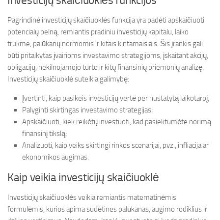
Investicijų skaičiuoklės funkcijos
Pagrindinė investicijų skaičiuoklės funkcija yra padėti apskaičiuoti
potencialų pelną, remiantis pradiniu investicijų kapitalu, laiko
trukme, palūkanų normomis ir kitais kintamaisiais. Šis įrankis gali
būti pritaikytas įvairioms investavimo strategijoms, įskaitant akcijų,
obligacijų, nekilnojamojo turto ir kitų finansinių priemonių analizę.
Investicijų skaičiuoklė suteikia galimybę:
Įvertinti, kaip pasikeis investicijų vertė per nustatytą laikotarpį;
Palyginti skirtingas investavimo strategijas;
Apskaičiuoti, kiek reikėtų investuoti, kad pasiektumėte norimą
finansinį tikslą;
Analizuoti, kaip veiks skirtingi rinkos scenarijai, pvz., infliacija ar
ekonomikos augimas.
Kaip veikia investicijų skaičiuoklė
Investicijų skaičiuoklės veikia remiantis matematinėmis
formulėmis, kurios apima sudėtines palūkanas, augimo rodiklius ir