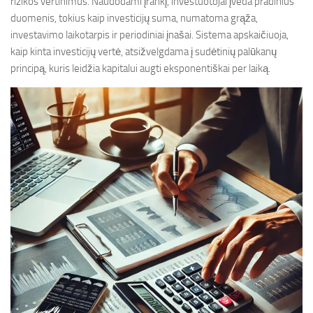
rizikos vertinimus. Naudodami įrankį, investuotojai įveda pradinius
duomenis, tokius kaip investicijų suma, numatoma grąža,
investavimo laikotarpis ir periodiniai įnašai. Sistema apskaičiuoja,
kaip kinta investicijų vertė, atsižvelgdama į sudėtinių palūkanų
principą, kuris leidžia kapitalui augti eksponentiškai per laiką.