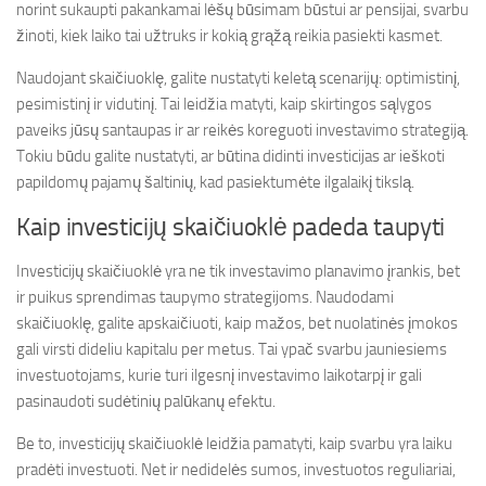
norint sukaupti pakankamai lėšų būsimam būstui ar pensijai, svarbu
žinoti, kiek laiko tai užtruks ir kokią grąžą reikia pasiekti kasmet.
Naudojant skaičiuoklę, galite nustatyti keletą scenarijų: optimistinį,
pesimistinį ir vidutinį. Tai leidžia matyti, kaip skirtingos sąlygos
paveiks jūsų santaupas ir ar reikės koreguoti investavimo strategiją.
Tokiu būdu galite nustatyti, ar būtina didinti investicijas ar ieškoti
papildomų pajamų šaltinių, kad pasiektumėte ilgalaikį tikslą.
Kaip investicijų skaičiuoklė padeda taupyti
Investicijų skaičiuoklė yra ne tik investavimo planavimo įrankis, bet
ir puikus sprendimas taupymo strategijoms. Naudodami
skaičiuoklę, galite apskaičiuoti, kaip mažos, bet nuolatinės įmokos
gali virsti dideliu kapitalu per metus. Tai ypač svarbu jauniesiems
investuotojams, kurie turi ilgesnį investavimo laikotarpį ir gali
pasinaudoti sudėtinių palūkanų efektu.
Be to, investicijų skaičiuoklė leidžia pamatyti, kaip svarbu yra laiku
pradėti investuoti. Net ir nedidelės sumos, investuotos reguliariai,