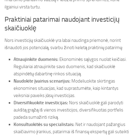
ilgainiui virsta turtu.
Praktiniai patarimai naudojant investicijų
skaičiuoklę
Nors investicijų skaičiuoklė yra labai naudinga priemonė, norint
išnaudoti jos potencialą, svarbu žinoti keletą praktinių patarimų:
Atnaujinkite duomenis:
Ekonominės sąlygos nuolat keičiasi.
Reguliariai atnaujinkite savo duomenis, kad skaičiuoklė
atspindėtų dabartinę rinkos situaciją.
Naudokite įvairius scenarijus:
Modeliuokite skirtingas
ekonomines situacijas, kad suprastumėte, kaip kintantys
veiksniai paveiks jūsų investicijas.
Diversifikuokite investicijas:
Nors skaičiuoklė gali parodyti
aukštą grąžą iš vienos investicijos, diversifikuotas portfelis
padeda sumažinti riziką.
Konsultuokitės su specialistais:
Net ir naudojant pažangius
skaičiavimo įrankius, patarimai iš finansų ekspertų gali suteikti