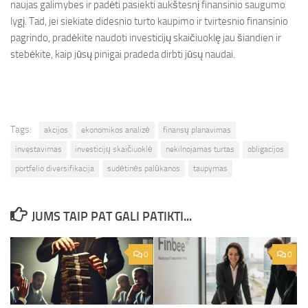
naujas galimybes ir padėti pasiekti aukštesnį finansinio saugumo
lygį. Tad, jei siekiate didesnio turto kaupimo ir tvirtesnio finansinio
pagrindo, pradėkite naudoti investicijų skaičiuoklę jau šiandien ir
stebėkite, kaip jūsų pinigai pradeda dirbti jūsų naudai.
Tags:
akcijos
ekonomikos analizė
finansų planavimas
investavimas
investicijų skaičiuoklė
nekilnojamas turtas
obligacijos
portfelio diversifikacija
sudėtinės palūkanos
taupymas
JUMS TAIP PAT GALI PATIKTI...
0
0