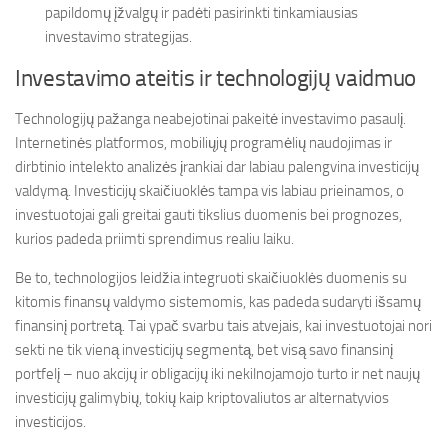
papildomų įžvalgų ir padėti pasirinkti tinkamiausias
investavimo strategijas.
Investavimo ateitis ir technologijų vaidmuo
Technologijų pažanga neabejotinai pakeitė investavimo pasaulį.
Internetinės platformos, mobiliųjų programėlių naudojimas ir
dirbtinio intelekto analizės įrankiai dar labiau palengvina investicijų
valdymą. Investicijų skaičiuoklės tampa vis labiau prieinamos, o
investuotojai gali greitai gauti tikslius duomenis bei prognozes,
kurios padeda priimti sprendimus realiu laiku.
Be to, technologijos leidžia integruoti skaičiuoklės duomenis su
kitomis finansų valdymo sistemomis, kas padeda sudaryti išsamų
finansinį portretą. Tai ypač svarbu tais atvejais, kai investuotojai nori
sekti ne tik vieną investicijų segmentą, bet visą savo finansinį
portfelį – nuo akcijų ir obligacijų iki nekilnojamojo turto ir net naujų
investicijų galimybių, tokių kaip kriptovaliutos ar alternatyvios
investicijos.