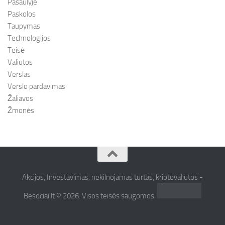
Pasaulyje
Paskolos
Taupymas
Technologijos
Teisė
Valiutos
Verslas
Verslo pardavimas
Žaliavos
Žmonės
Akcijos, Investavimas, nekilnojamas turtas, kriptovaliutos -
Besociai.lt © 2026. Visos teisės saugomos.