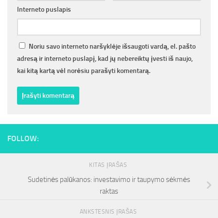
Interneto puslapis
Noriu savo interneto naršyklėje išsaugoti vardą, el. pašto
adresą ir interneto puslapį, kad jų nebereiktų įvesti iš naujo,
kai kitą kartą vėl norėsiu parašyti komentarą.
FOLLOW:
KITAS ĮRAŠAS
Sudetinės palūkanos: investavimo ir taupymo sėkmės
raktas
ANKSTESNIS ĮRAŠAS