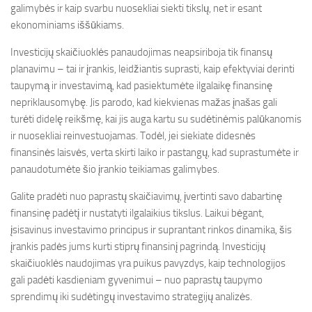
galimybės ir kaip svarbu nuosekliai siekti tikslų, net ir esant
ekonominiams iššūkiams.
Investicijų skaičiuoklės panaudojimas neapsiriboja tik finansų
planavimu – tai ir įrankis, leidžiantis suprasti, kaip efektyviai derinti
taupymą ir investavimą, kad pasiektumėte ilgalaikę finansinę
nepriklausomybę. Jis parodo, kad kiekvienas mažas įnašas gali
turėti didelę reikšmę, kai jis auga kartu su sudėtinėmis palūkanomis
ir nuosekliai reinvestuojamas. Todėl, jei siekiate didesnės
finansinės laisvės, verta skirti laiko ir pastangų, kad suprastumėte ir
panaudotumėte šio įrankio teikiamas galimybes.
Galite pradėti nuo paprastų skaičiavimų, įvertinti savo dabartinę
finansinę padėtį ir nustatyti ilgalaikius tikslus. Laikui bėgant,
įsisavinus investavimo principus ir suprantant rinkos dinamika, šis
įrankis padės jums kurti stiprų finansinį pagrindą. Investicijų
skaičiuoklės naudojimas yra puikus pavyzdys, kaip technologijos
gali padėti kasdieniam gyvenimui – nuo paprastų taupymo
sprendimų iki sudėtingų investavimo strategijų analizės.