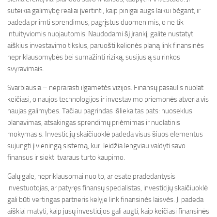
suteikia galimybę realiai įvertinti, kaip pinigai augs laikui bėgant, ir
padeda priimti sprendimus, pagrįstus duomenimis, o ne tik
intuityviomis nuojautomis. Naudodami šį įrankį, galite nustatyti
aiškius investavimo tikslus, paruošti kelionės planą link finansinės
nepriklausomybės bei sumažinti riziką, susijusią su rinkos
svyravimais.
Svarbiausia – neprarasti ilgametės vizijos. Finansų pasaulis nuolat
keičiasi, o naujos technologijos ir investavimo priemonės atveria vis
naujas galimybes. Tačiau pagrindas išlieka tas pats: nuoseklus
planavimas, atsakingas sprendimų priėmimas ir nuolatinis
mokymasis. Investicijų skaičiuoklė padeda visus šiuos elementus
sujungti į vieningą sistemą, kuri leidžia lengviau valdyti savo
finansus ir siekti tvaraus turto kaupimo.
Galų gale, nepriklausomai nuo to, ar esate pradedantysis
investuotojas, ar patyręs finansų specialistas, investicijų skaičiuoklė
gali būti vertingas partneris kelyje link finansinės laisvės. Ji padeda
aiškiai matyti, kaip jūsų investicijos gali augti, kaip keičiasi finansinės