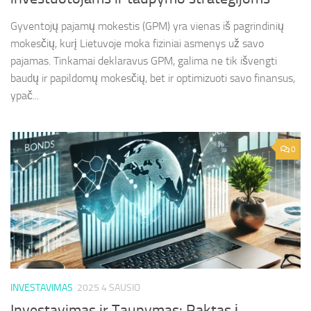
Gyventojų pajamų mokestis (GPM) yra vienas iš pagrindinių
mokesčių, kurį Lietuvoje moka fiziniai asmenys už savo
pajamas. Tinkamai deklaravus GPM, galima ne tik išvengti
baudų ir papildomų mokesčių, bet ir optimizuoti savo finansus,
ypač...
0
INVESTAVIMAS
2025 4 SAUSIO
Investavimas ir Taupymas: Raktas į