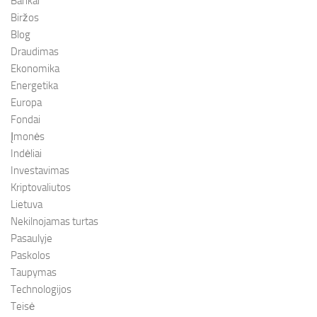
Bankai
Biržos
Blog
Draudimas
Ekonomika
Energetika
Europa
Fondai
Įmonės
Indėliai
Investavimas
Kriptovaliutos
Lietuva
Nekilnojamas turtas
Pasaulyje
Paskolos
Taupymas
Technologijos
Teisė