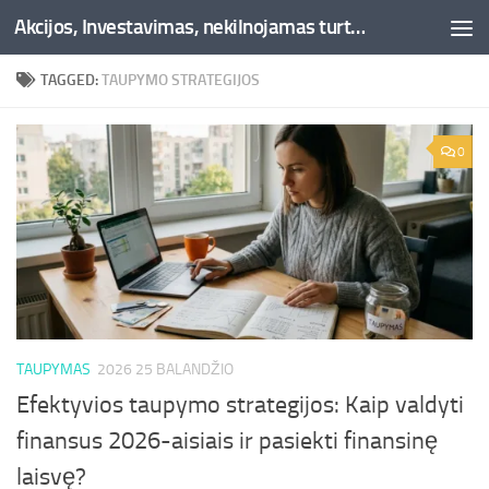
Akcijos, Investavimas, nekilnojamas turtas, kriptovaliutos - Besociai.lt
Skip to content
TAGGED:
TAUPYMO STRATEGIJOS
0
TAUPYMAS
2026 25 BALANDŽIO
Efektyvios taupymo strategijos: Kaip valdyti
finansus 2026-aisiais ir pasiekti finansinę
laisvę?