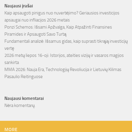
Naujausi įrašai
Kaip apsaugoti pinigus nuo nuvertėjimo? Geriausios investicijos
apsaugai nuo infliacijos 2026 metais
Ponzi Schemos: Išsami Apžvalga, Kaip Atpažinti Finansines
Piramides ir Apsaugoti Savo Turtą
Fundamentali analizė: Išsamus gidas, kaip suprasti tikrąją investicijų
vertę
2026 metų liepos 16-oji: Istorijos, ateities vizijų ir vasaros magijos
sankirta
MMA 2026: Nauja Era, Technologijų Revoliucija ir Lietuvių Kilimas
Pasaulio Reitinguose
Naujausi komentarai
Nėra komentarų.
MORE