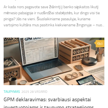
Ar kada nors pagavote save žiūrintį į banko sąskaitos likutį
mėnesio pabaigoje ir nuoširdžiai stebėjotės, kur dingo visi tie
pinigai? Jūs ne vieni. Šiuolaikiniame pasaulyje, kuriame
vartojimo kultūra mus pasitinka kiekviename žingsnyje – nuo...
0
TAUPYMAS
2025 28 VASARIO
GPM deklaravimas: svarbiausi aspektai
investuotojams ir taupymo strategijoms