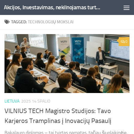
Akcijos, Investavimas, nekilnojamas turtas, kriptovaliutos - Besociai.lt
Skip to content
TAGGED:
TECHNOLOGIJŲ MOKSLAI
0
LIETUVA
2025 14 SPALIO
VILNIUS TECH Magistro Studijos: Tavo
Karjeros Tramplinas į Inovacijų Pasaulį
Bakalauro diplomas – tai tvirtas pamatas, tačiau šiuolaikinėje,