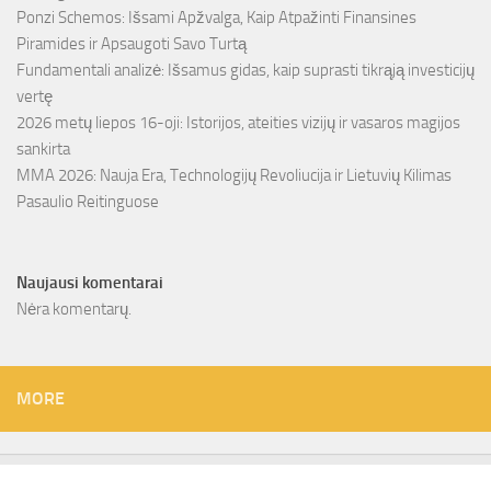
Ponzi Schemos: Išsami Apžvalga, Kaip Atpažinti Finansines
Piramides ir Apsaugoti Savo Turtą
Fundamentali analizė: Išsamus gidas, kaip suprasti tikrąją investicijų
vertę
2026 metų liepos 16-oji: Istorijos, ateities vizijų ir vasaros magijos
sankirta
MMA 2026: Nauja Era, Technologijų Revoliucija ir Lietuvių Kilimas
Pasaulio Reitinguose
Naujausi komentarai
Nėra komentarų.
MORE