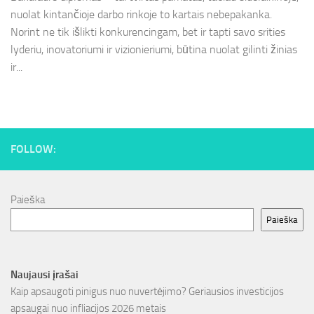
nuolat kintančioje darbo rinkoje to kartais nebepakanka.
Norint ne tik išlikti konkurencingam, bet ir tapti savo srities
lyderiu, inovatoriumi ir vizionieriumi, būtina nuolat gilinti žinias
ir...
FOLLOW:
Paieška
Paieška
Naujausi įrašai
Kaip apsaugoti pinigus nuo nuvertėjimo? Geriausios investicijos
apsaugai nuo infliacijos 2026 metais