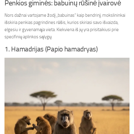
Penkios giminės: babuinų rūšinė įvairovė
Nors dažnai vartojame žodį „babuinas“ kaip bendrinį, mokslininkai
išskiria penkias pagrindines rūšis, kurios skiriasi savo išvaizda,
elgesiu ir gyvenamąja vieta. Kiekviena iš jų yra prisitaikiusi prie
specifinių aplinkos sąlygų.
1. Hamadrijas (Papio hamadryas)