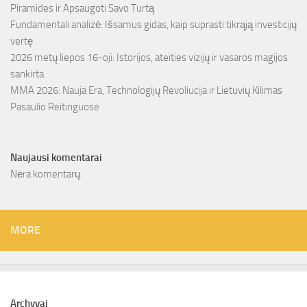
Piramides ir Apsaugoti Savo Turtą
Fundamentali analizė: Išsamus gidas, kaip suprasti tikrąją investicijų
vertę
2026 metų liepos 16-oji: Istorijos, ateities vizijų ir vasaros magijos
sankirta
MMA 2026: Nauja Era, Technologijų Revoliucija ir Lietuvių Kilimas
Pasaulio Reitinguose
Naujausi komentarai
Nėra komentarų.
MORE
Archyvai