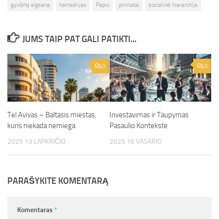
gyvūnų elgsena
hamadrijas
Papio
primatai
socialinė hierarchija
JUMS TAIP PAT GALI PATIKTI...
0
0
Tel Avivas – Baltasis miestas,
Investavimas ir Taupymas
kuris niekada nemiega
Pasaulio Kontekste
2025 13 LAPKRIČIO
2025 16 VASARIO
PARAŠYKITE KOMENTARĄ
Komentaras
*