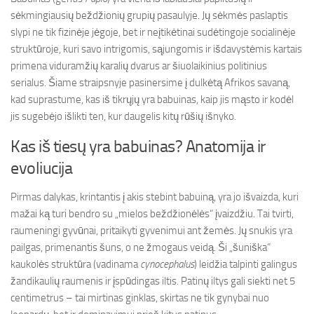
sėkmingiausių beždžionių grupių pasaulyje. Jų sėkmės paslaptis
slypi ne tik fizinėje jėgoje, bet ir neįtikėtinai sudėtingoje socialinėje
struktūroje, kuri savo intrigomis, sąjungomis ir išdavystėmis kartais
primena viduramžių karalių dvarus ar šiuolaikinius politinius
serialus. Šiame straipsnyje pasinersime į dulkėtą Afrikos savaną,
kad suprastume, kas iš tikrųjų yra babuinas, kaip jis mąsto ir kodėl
jis sugebėjo išlikti ten, kur daugelis kitų rūšių išnyko.
Kas iš tiesų yra babuinas? Anatomija ir
evoliucija
Pirmas dalykas, krintantis į akis stebint babuiną, yra jo išvaizda, kuri
mažai ką turi bendro su „mielos beždžionėlės“ įvaizdžiu. Tai tvirti,
raumeningi gyvūnai, pritaikyti gyvenimui ant žemės. Jų snukis yra
pailgas, primenantis šuns, o ne žmogaus veidą. Ši „šuniška“
kaukolės struktūra (vadinama
cynocephalus
) leidžia talpinti galingus
žandikaulių raumenis ir įspūdingas iltis. Patinų iltys gali siekti net 5
centimetrus – tai mirtinas ginklas, skirtas ne tik gynybai nuo