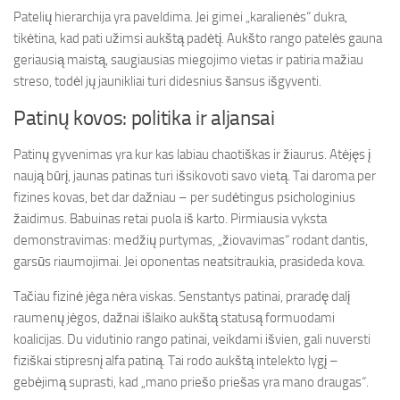
Patelių hierarchija yra paveldima. Jei gimei „karalienės“ dukra,
tikėtina, kad pati užimsi aukštą padėtį. Aukšto rango patelės gauna
geriausią maistą, saugiausias miegojimo vietas ir patiria mažiau
streso, todėl jų jaunikliai turi didesnius šansus išgyventi.
Patinų kovos: politika ir aljansai
Patinų gyvenimas yra kur kas labiau chaotiškas ir žiaurus. Atėjęs į
naują būrį, jaunas patinas turi išsikovoti savo vietą. Tai daroma per
fizines kovas, bet dar dažniau – per sudėtingus psichologinius
žaidimus. Babuinas retai puola iš karto. Pirmiausia vyksta
demonstravimas: medžių purtymas, „žiovavimas“ rodant dantis,
garsūs riaumojimai. Jei oponentas neatsitraukia, prasideda kova.
Tačiau fizinė jėga nėra viskas. Senstantys patinai, praradę dalį
raumenų jėgos, dažnai išlaiko aukštą statusą formuodami
koalicijas. Du vidutinio rango patinai, veikdami išvien, gali nuversti
fiziškai stipresnį alfa patiną. Tai rodo aukštą intelekto lygį –
gebėjimą suprasti, kad „mano priešo priešas yra mano draugas“.