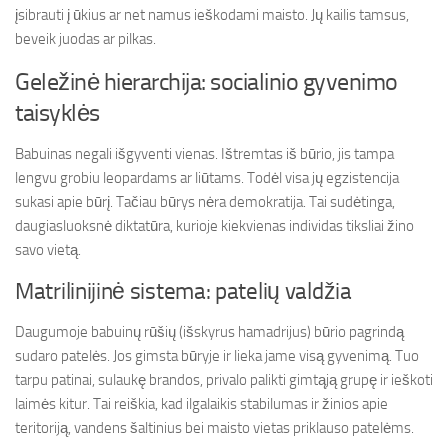
įsibrauti į ūkius ar net namus ieškodami maisto. Jų kailis tamsus,
beveik juodas ar pilkas.
Geležinė hierarchija: socialinio gyvenimo
taisyklės
Babuinas negali išgyventi vienas. Ištremtas iš būrio, jis tampa
lengvu grobiu leopardams ar liūtams. Todėl visa jų egzistencija
sukasi apie būrį. Tačiau būrys nėra demokratija. Tai sudėtinga,
daugiasluoksnė diktatūra, kurioje kiekvienas individas tiksliai žino
savo vietą.
Matrilinijinė sistema: patelių valdžia
Daugumoje babuinų rūšių (išskyrus hamadrijus) būrio pagrindą
sudaro patelės. Jos gimsta būryje ir lieka jame visą gyvenimą. Tuo
tarpu patinai, sulaukę brandos, privalo palikti gimtąją grupę ir ieškoti
laimės kitur. Tai reiškia, kad ilgalaikis stabilumas ir žinios apie
teritoriją, vandens šaltinius bei maisto vietas priklauso patelėms.