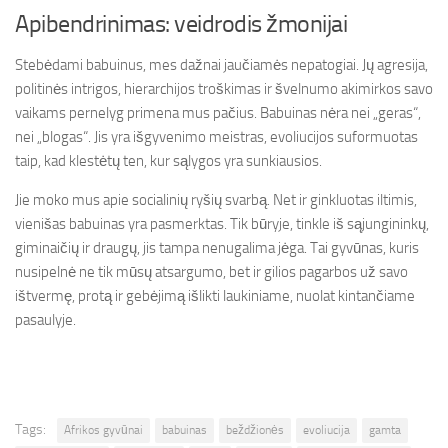
Apibendrinimas: veidrodis žmonijai
Stebėdami babuinus, mes dažnai jaučiamės nepatogiai. Jų agresija,
politinės intrigos, hierarchijos troškimas ir švelnumo akimirkos savo
vaikams pernelyg primena mus pačius. Babuinas nėra nei „geras“,
nei „blogas“. Jis yra išgyvenimo meistras, evoliucijos suformuotas
taip, kad klestėtų ten, kur sąlygos yra sunkiausios.
Jie moko mus apie socialinių ryšių svarbą. Net ir ginkluotas iltimis,
vienišas babuinas yra pasmerktas. Tik būryje, tinkle iš sąjungininkų,
giminaičių ir draugų, jis tampa nenugalima jėga. Tai gyvūnas, kuris
nusipelnė ne tik mūsų atsargumo, bet ir gilios pagarbos už savo
ištvermę, protą ir gebėjimą išlikti laukiniame, nuolat kintančiame
pasaulyje.
Tags:
Afrikos gyvūnai
babuinas
beždžionės
evoliucija
gamta