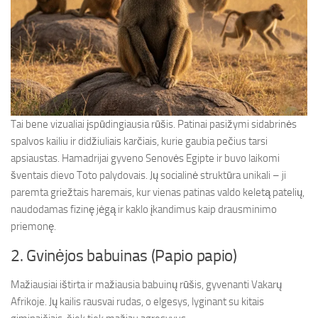
Tai bene vizualiai įspūdingiausia rūšis. Patinai pasižymi sidabrinės
spalvos kailiu ir didžiuliais karčiais, kurie gaubia pečius tarsi
apsiaustas. Hamadrijai gyveno Senovės Egipte ir buvo laikomi
šventais dievo Toto palydovais. Jų socialinė struktūra unikali – ji
paremta griežtais haremais, kur vienas patinas valdo keletą patelių,
naudodamas fizinę jėgą ir kaklo įkandimus kaip drausminimo
priemonę.
2. Gvinėjos babuinas (Papio papio)
Mažiausiai ištirta ir mažiausia babuinų rūšis, gyvenanti Vakarų
Afrikoje. Jų kailis rausvai rudas, o elgesys, lyginant su kitais