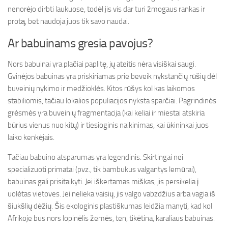
nenorėjo dirbti laukuose, todėl jis vis dar turi žmogaus rankas ir
protą, bet naudoja juos tik savo naudai.
Ar babuinams gresia pavojus?
Nors babuinai yra plačiai paplitę, jų ateitis nėra visiškai saugi.
Gvinėjos babuinas yra priskiriamas prie beveik nykstančių rūšių dėl
buveinių nykimo ir medžioklės. Kitos rūšys kol kas laikomos
stabiliomis, tačiau lokalios populiacijos nyksta sparčiai. Pagrindinės
grėsmės yra buveinių fragmentacija (kai keliai ir miestai atskiria
būrius vienus nuo kitų) ir tiesioginis naikinimas, kai ūkininkai juos
laiko kenkėjais.
Tačiau babuino atsparumas yra legendinis. Skirtingai nei
specializuoti primatai (pvz., tik bambukus valgantys lemūrai),
babuinas gali prisitaikyti. Jei iškertamas miškas, jis persikelia į
uolėtas vietoves. Jei nelieka vaisių, jis valgo vabzdžius arba vagia iš
šiukšlių dėžių. Šis ekologinis plastiškumas leidžia manyti, kad kol
Afrikoje bus nors lopinėlis žemės, ten, tikėtina, karaliaus babuinas.