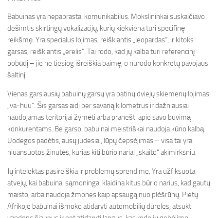
Babuinas yra nepaprastai komunikabilus. Mokslininkai suskaičiavo
dešimtis skirtingų vokalizacijų, kurių kiekviena turi specifinę
reikšmę. Yra specialus lojimas, reiškiantis „leopardas“, ir kitoks
garsas, reiškiantis „erelis“. Tai rodo, kad jų kalba turi referencinį
pobūdį – jie ne tiesiog išreiškia baimę, o nurodo konkretų pavojaus
šaltinį.
Vienas garsiausių babuinų garsų yra patinų dviejų skiemenų lojimas
„va-huu“. Šis garsas aidi per savaną kilometrus ir dažniausiai
naudojamas teritorijai žymėti arba pranešti apie savo buvimą
konkurentams. Be garso, babuinai meistriškai naudoja kūno kalbą.
Uodegos padėtis, ausų judesiai, lūpų čepsėjimas – visa tai yra
niuansuotos žinutės, kurias kiti būrio nariai „skaito“ akimirksniu.
Jų intelektas pasireiškia ir problemų sprendime. Yra užfiksuota
atvejų, kai babuinai sąmoningai klaidina kitus būrio narius, kad gautų
maisto, arba naudoja žmones kaip apsaugą nuo plėšrūnų. Pietų
Afrikoje babuinai išmoko atidaryti automobilių dureles, atsukti