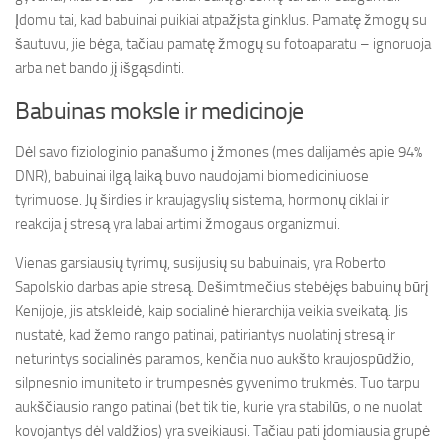
Įdomu tai, kad babuinai puikiai atpažįsta ginklus. Pamatę žmogų su
šautuvu, jie bėga, tačiau pamatę žmogų su fotoaparatu – ignoruoja
arba net bando jį išgąsdinti.
Babuinas moksle ir medicinoje
Dėl savo fiziologinio panašumo į žmones (mes dalijamės apie 94%
DNR), babuinai ilgą laiką buvo naudojami biomediciniuose
tyrimuose. Jų širdies ir kraujagyslių sistema, hormonų ciklai ir
reakcija į stresą yra labai artimi žmogaus organizmui.
Vienas garsiausių tyrimų, susijusių su babuinais, yra Roberto
Sapolskio darbas apie stresą. Dešimtmečius stebėjęs babuinų būrį
Kenijoje, jis atskleidė, kaip socialinė hierarchija veikia sveikatą. Jis
nustatė, kad žemo rango patinai, patiriantys nuolatinį stresą ir
neturintys socialinės paramos, kenčia nuo aukšto kraujospūdžio,
silpnesnio imuniteto ir trumpesnės gyvenimo trukmės. Tuo tarpu
aukščiausio rango patinai (bet tik tie, kurie yra stabilūs, o ne nuolat
kovojantys dėl valdžios) yra sveikiausi. Tačiau pati įdomiausia grupė