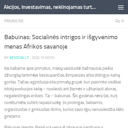
Akcijos, Investavimas, nekilnojamas turtas, kriptovaliutos - Besociai.lt
Skip to content
PASAULYJE
0
Babuinas: Socialinės intrigos ir išgyvenimo
menas Afrikos savanoje
BY
BESOCIAI.LT
·
2026 10 KOVO
Kai kalbame apie primatus, mūsų vaizduotė dažniausiai piešia
džiunglių tankmėje besisupančias šimpanzes arba didingus kalnų
gorilas. Tačiau egzistuoja kita primatų grupė, kuri pasirinko visiškai
kitokį evoliucijos kelią – nusileisti ant žemės ir užkariauti atviras,
negailestingas erdves. Tai – babuinas. Šis gyvūnas nėra tas, kurį
norėtumėte sutikti nepasiruošę. Jis protingas, bebaimis,
organizuotas ir ginkluotas iltimis, kurios savo ilgiu nenusileidžia liūto
ginklams.
Babuinas (gentis
Papio
) yra viena iš labiausiai paplitusių ir