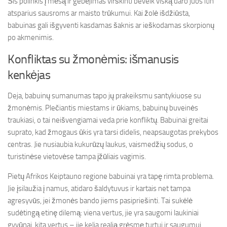
Šis polinkis į mėsą ir gebėjimas virškinti beveik viską daro juos itin
atsparius sausroms ar maisto trūkumui. Kai žolė išdžiūsta,
babuinas gali išgyventi kasdamas šaknis ar ieškodamas skorpionų
po akmenimis.
Konfliktas su žmonėmis: išmanusis
kenkėjas
Deja, babuinų sumanumas tapo jų prakeiksmu santykiuose su
žmonėmis. Plečiantis miestams ir ūkiams, babuinų buveinės
traukiasi, o tai neišvengiamai veda prie konfliktų. Babuinai greitai
suprato, kad žmogaus ūkis yra tarsi didelis, neapsaugotas prekybos
centras. Jie nusiaubia kukurūzų laukus, vaismedžių sodus, o
turistinėse vietovėse tampa įžūliais vagimis.
Pietų Afrikos Keiptauno regione babuinai yra tapę rimta problema.
Jie įsilaužia į namus, atidaro šaldytuvus ir kartais net tampa
agresyvūs, jei žmonės bando jiems pasipriešinti. Tai sukėlė
sudėtingą etinę dilemą: viena vertus, jie yra saugomi laukiniai
gyvūnai, kita vertus – jie kelia realią grėsmę turtui ir saugumui.