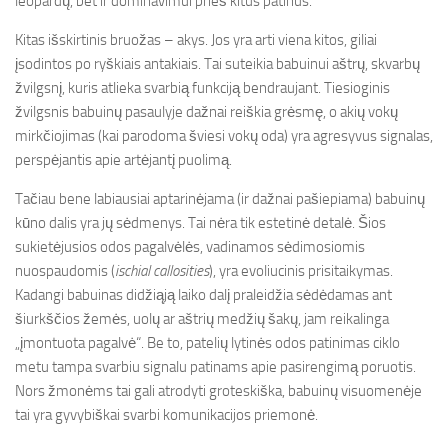
leopardų, bet ir dominavimui prieš kitus patinus.
Kitas išskirtinis bruožas – akys. Jos yra arti viena kitos, giliai
įsodintos po ryškiais antakiais. Tai suteikia babuinui aštrų, skvarbų
žvilgsnį, kuris atlieka svarbią funkciją bendraujant. Tiesioginis
žvilgsnis babuinų pasaulyje dažnai reiškia grėsmę, o akių vokų
mirkčiojimas (kai parodoma šviesi vokų oda) yra agresyvus signalas,
perspėjantis apie artėjantį puolimą.
Tačiau bene labiausiai aptarinėjama (ir dažnai pašiepiama) babuinų
kūno dalis yra jų sėdmenys. Tai nėra tik estetinė detalė. Šios
sukietėjusios odos pagalvėlės, vadinamos sėdimosiomis
nuospaudomis (
ischial callosities
), yra evoliucinis prisitaikymas.
Kadangi babuinas didžiąją laiko dalį praleidžia sėdėdamas ant
šiurkščios žemės, uolų ar aštrių medžių šakų, jam reikalinga
„įmontuota pagalvė“. Be to, patelių lytinės odos patinimas ciklo
metu tampa svarbiu signalu patinams apie pasirengimą poruotis.
Nors žmonėms tai gali atrodyti groteskiška, babuinų visuomenėje
tai yra gyvybiškai svarbi komunikacijos priemonė.