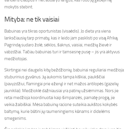
vandens čiaupus ir net atidaryti langus, kas rodo jų gebėjimą
mokytis stebint.
Mityba: ne tik vaisiai
Babuinas yra tikras oportunistas (visaėdis). Jo dieta yra viena
lanksčiausių tarp primatų, kas ir leido jam pasklisti po visą Afriką.
Pagrindą sudaro žolė, sėklos, šaknys, vaisiai, medžių žievė ir
vabzdžiai. Tačiau babuinas turi ir tamsesnę pusę – jis yra aktyvus
medžiotojas.
Skirtingai nei daugelis kitų beždžionių, babuinai reguliariai medžioja
stuburinius gyvūnus. Jų aukomis tampa kiškiai, paukščiai
(pavyzdžiui, flamingai prie ežerų) ir net mažos antilopės (gazelių
jaunikliai). Medžioklė dažniausiai yra patinų užsiėmimas. Nors jie
retai medžioja koordinuotai kaip šimpanzės, pamatę progą, jie
veikia žaibiškai. Mėsa babuinų racione suteikia aukštos kokybės
baltymų, kurie būtini jų raumeningiems kūnams ir didelėms
smegenims.