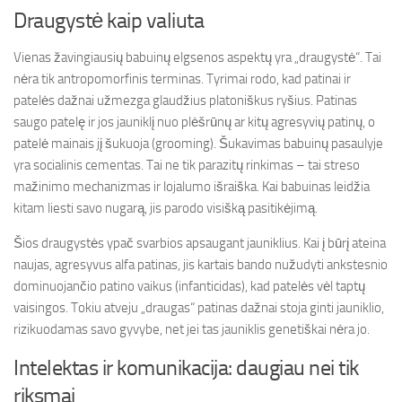
Draugystė kaip valiuta
Vienas žavingiausių babuinų elgsenos aspektų yra „draugystė“. Tai
nėra tik antropomorfinis terminas. Tyrimai rodo, kad patinai ir
patelės dažnai užmezga glaudžius platoniškus ryšius. Patinas
saugo patelę ir jos jauniklį nuo plėšrūnų ar kitų agresyvių patinų, o
patelė mainais jį šukuoja (grooming). Šukavimas babuinų pasaulyje
yra socialinis cementas. Tai ne tik parazitų rinkimas – tai streso
mažinimo mechanizmas ir lojalumo išraiška. Kai babuinas leidžia
kitam liesti savo nugarą, jis parodo visišką pasitikėjimą.
Šios draugystės ypač svarbios apsaugant jauniklius. Kai į būrį ateina
naujas, agresyvus alfa patinas, jis kartais bando nužudyti ankstesnio
dominuojančio patino vaikus (infanticidas), kad patelės vėl taptų
vaisingos. Tokiu atveju „draugas“ patinas dažnai stoja ginti jauniklio,
rizikuodamas savo gyvybe, net jei tas jauniklis genetiškai nėra jo.
Intelektas ir komunikacija: daugiau nei tik
riksmai