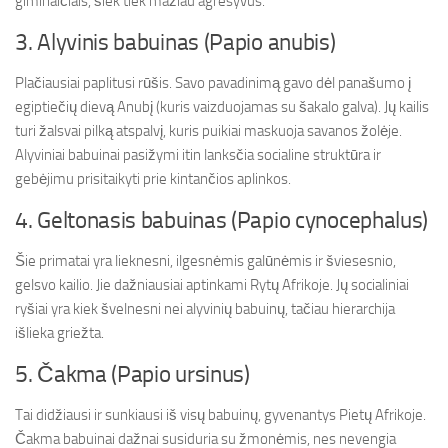
giminaičiais, šiek tiek mažiau agresyvus.
3. Alyvinis babuinas (Papio anubis)
Plačiausiai paplitusi rūšis. Savo pavadinimą gavo dėl panašumo į
egiptiečių dievą Anubį (kuris vaizduojamas su šakalo galva). Jų kailis
turi žalsvai pilką atspalvį, kuris puikiai maskuoja savanos žolėje.
Alyviniai babuinai pasižymi itin lanksčia socialine struktūra ir
gebėjimu prisitaikyti prie kintančios aplinkos.
4. Geltonasis babuinas (Papio cynocephalus)
Šie primatai yra lieknesni, ilgesnėmis galūnėmis ir šviesesnio,
gelsvo kailio. Jie dažniausiai aptinkami Rytų Afrikoje. Jų socialiniai
ryšiai yra kiek švelnesni nei alyvinių babuinų, tačiau hierarchija
išlieka griežta.
5. Čakma (Papio ursinus)
Tai didžiausi ir sunkiausi iš visų babuinų, gyvenantys Pietų Afrikoje.
Čakma babuinai dažnai susiduria su žmonėmis, nes nevengia