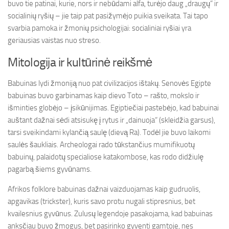
buvo tie patinai, kurie, nors ir nebūdami alfa, turėjo daug „draugų“ ir
socialinių ryšių – jie taip pat pasižymėjo puikia sveikata. Tai tapo
svarbia pamoka ir žmonių psichologijai: socialiniai ryšiai yra
geriausias vaistas nuo streso.
Mitologija ir kultūrinė reikšmė
Babuinas lydi žmoniją nuo pat civilizacijos ištakų. Senovės Egipte
babuinas buvo garbinamas kaip dievo Toto – rašto, mokslo ir
išminties globėjo – įsikūnijimas. Egiptiečiai pastebėjo, kad babuinai
auštant dažnai sėdi atsisukę į rytus ir „dainuoja“ (skleidžia garsus),
tarsi sveikindami kylančią saulę (dievą Ra). Todėl jie buvo laikomi
saulės šaukliais. Archeologai rado tūkstančius mumifikuotų
babuinų, palaidotų specialiose katakombose, kas rodo didžiulę
pagarbą šiems gyvūnams.
Afrikos folklore babuinas dažnai vaizduojamas kaip gudruolis,
apgavikas (trickster), kuris savo protu nugali stipresnius, bet
kvailesnius gyvūnus. Zulusų legendoje pasakojama, kad babuinas
anksčiau buvo žmogus, bet pasirinko gyventi gamtoje, nes