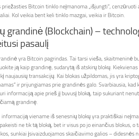
 priežasties Bitcoin tinklo neįmanoma „išjungti“, cenzūruoti a
aliai. Kol veikia bent keli tinklo mazgai, veikia ir Bitcoin.
ų grandinė (Blockchain) – technolog
itusi pasaulį
randinė yra Bitcoin pagrindas. Tai tarsi vieša, skaitmeninė b
uokite ją kaip grandinę, sudarytą iš atskirų blokų. Kiekvienas
ekį naujausių transakcijų. Kai blokas užpildomas, jis yra kripto
namas“ ir prijungiamas prie grandinės galo. Svarbiausia, kad 
uri informaciją apie prieš jį buvusį bloką, taip sukuriant nenu
čiamą grandinę.
i informaciją viename iš senesnių blokų yra praktiškai neį
pakeisti ne tik tą bloką, bet ir visus po jo einančius blokus, o 
škos, sunkiai įsivaizduojamos skaičiavimo galios – didesnės n