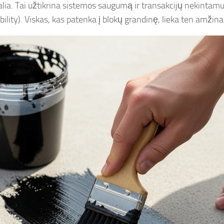
galia. Tai užtikrina sistemos saugumą ir transakcijų nekintam
lity). Viskas, kas patenka į blokų grandinę, lieka ten amžinai