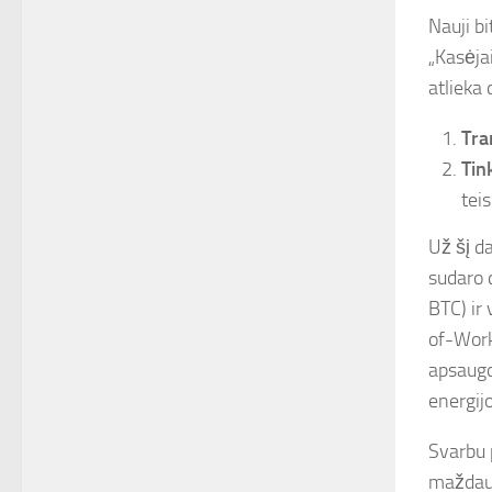
Nauji b
„Kasėja
atlieka
Tra
Tin
tei
Už šį d
sudaro d
BTC) ir
of-Work
apsaugo 
energij
Svarbu 
maždaug