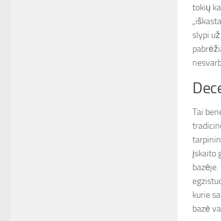
tokių ka
„iškasta
slypi už
pabrėži
nesvarb
Dece
Tai bene
tradici
tarpinin
įskaito
bazėje. 
egzistu
kurie s
bazė va