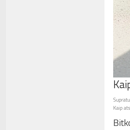
Kai
Supratus
Kaip ats
Bitk