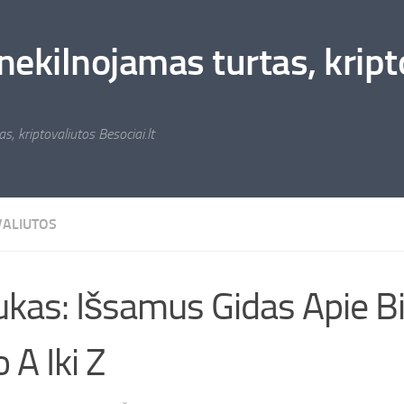
nekilnojamas turtas, kripto
s, kriptovaliutos Besociai.lt
VALIUTOS
ukas: Išsamus Gidas Apie Bi
 A Iki Z