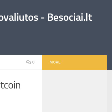
valiutos - Besociai.lt
0
MORE
tcoin