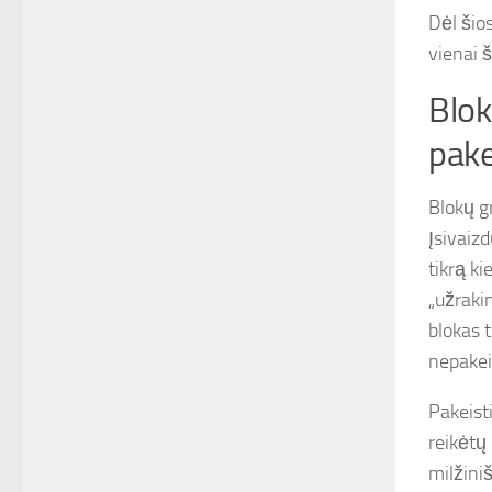
Dėl šios
vienai š
Blok
pake
Blokų g
Įsivaizd
tikrą ki
„užraki
blokas t
nepakei
Pakeist
reikėtų 
milžini