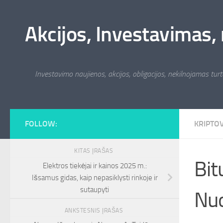
Skip to content
Akcijos, Investavimas, 
Investavimo naujienos, akcijos, obligacijos, nekilnojamas turta
FOLLOW:
KRIPTO
KITAS ĮRAŠAS
Bit
Elektros tiekėjai ir kainos 2025 m.:
Išsamus gidas, kaip nepasiklysti rinkoje ir
sutaupyti
Nuo
ANKSTESNIS ĮRAŠAS