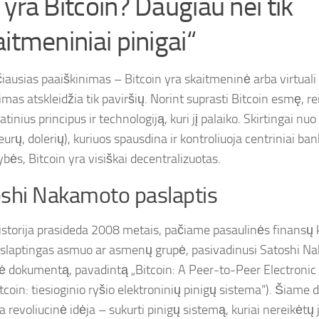
 yra Bitcoin? Daugiau nei tik
itmeniniai pinigai“
iausias paaiškinimas – Bitcoin yra skaitmeninė arba virtuali v
mas atskleidžia tik paviršių. Norint suprasti Bitcoin esmę, rei
atinius principus ir technologiją, kuri jį palaiko. Skirtingai n
eurų, dolerių), kuriuos spausdina ir kontroliuoja centriniai ban
bės, Bitcoin yra visiškai decentralizuotas.
shi Nakamoto paslaptis
 istorija prasideda 2008 metais, pačiame pasaulinės finansų k
slaptingas asmuo ar asmenų grupė, pasivadinusi Satoshi Na
ė dokumentą, pavadintą „Bitcoin: A Peer-to-Peer Electroni
Bitcoin: tiesioginio ryšio elektroninių pinigų sistema“). Šiam
 revoliucinė idėja – sukurti pinigų sistemą, kuriai nereikėtų 