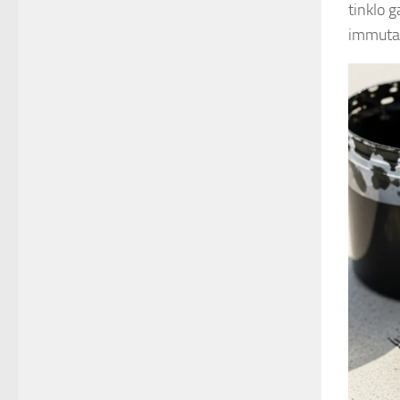
tinklo 
immutabi