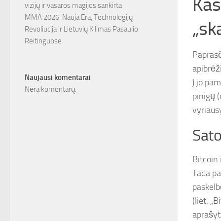
Kas
vizijų ir vasaros magijos sankirta
MMA 2026: Nauja Era, Technologijų
„ska
Revoliucija ir Lietuvių Kilimas Pasaulio
Reitinguose
Paprasč
apibrėži
Naujausi komentarai
į jo pam
Nėra komentarų.
pinigų (
vyriausy
Sato
Bitcoin
Tada pa
paskelb
(liet. „
aprašyta