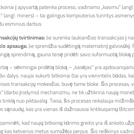
itkoinai į apyvartą patenka proceso, vadinamo „kasimu“ (angl
i“ (angl. miners) – tai galingus kompiuterius turintys asmeny
 du esminius darbus:
nsakcijų tvirtinimas:
Jie surenka laukiančias transakcijas į na
klo apsauga:
Jie sprendžia sudėtingą matematinį galvosūkį. 
singą sprendimą, gauna teisę pridėti savo suformuotą bloką p
arbą – sėkmingai pridėtą bloką – „kasėjas“ yra apdovanoja
vi dalys: naujai sukurti bitkoinai (tai yra vienintelis būdas, k
 visos transakcijų mokesčiai, buvę tame bloke. Šis procesas,
“ (darbo įrodymo) mechanizmu, ne tik užtikrina naujų monetų
tinklą nuo piktavalių. Tiesa, šis procesas reikalauja milžiniš
os sąnaudų, kas yra vienas iš dažniausiai kritikuojamų Bitcoi
paminėti, kad naujų bitkoinų kūrimo greitis yra iš anksto už
 kas ketverius metus sumažėja perpus. Šis reiškinys vadin