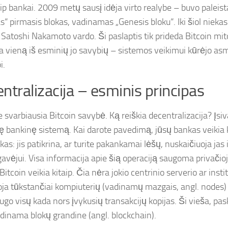
ip bankai. 2009 metų sausį idėja virto realybe – buvo paleista
s“ pirmasis blokas, vadinamas „Genesis bloku“. Iki šiol niekas 
 Satoshi Nakamoto vardo. Ši paslaptis tik prideda Bitcoin mito
a vieną iš esminių jo savybių – sistemos veikimui kūrėjo as
i.
ntralizacija – esminis principas
 svarbiausia Bitcoin savybė. Ką reiškia decentralizacija? Įsi
nę bankinę sistemą. Kai darote pavedimą, jūsų bankas veikia 
kas: jis patikrina, ar turite pakankamai lėšų, nuskaičiuoja jas 
 gavėjui. Visa informacija apie šią operaciją saugoma privač
Bitcoin veikia kitaip. Čia nėra jokio centrinio serverio ar instit
oja tūkstančiai kompiuterių (vadinamų mazgais, angl. nodes)
augo visų kada nors įvykusių transakcijų kopijas. Ši vieša, p
dinama blokų grandine (angl. blockchain).