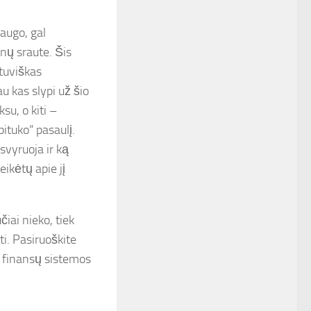
raugo, gal
enų sraute. Šis
etuviškas
u kas slypi už šio
su, o kiti –
ituko“ pasaulį.
 svyruoja ir ką
ikėtų apie jį
čiai nieko, tiek
nti. Pasiruoškite
ią finansų sistemos