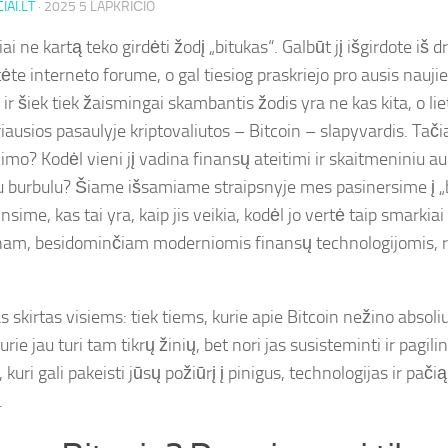
IAI.LT
·
2025 5 LAPKRIČIO
iai ne kartą teko girdėti žodį „bitukas“. Galbūt jį išgirdote iš d
ėte interneto forume, o gal tiesiog praskriejo pro ausis nauji
 ir šiek tiek žaismingai skambantis žodis yra ne kas kita, o li
iausios pasaulyje kriptovaliutos – Bitcoin – slapyvardis. Tačia
mo? Kodėl vieni jį vadina finansų ateitimi ir skaitmeniniu auk
gu burbulu? Šiame išsamiame straipsnyje mes pasinersime į „b
insime, kas tai yra, kaip jis veikia, kodėl jo vertė taip smarkiai
nam, besidominčiam moderniomis finansų technologijomis, re
s skirtas visiems: tiek tiems, kurie apie Bitcoin nežino absoliu
urie jau turi tam tikrų žinių, bet nori jas susisteminti ir pagili
, kuri gali pakeisti jūsų požiūrį į pinigus, technologijas ir pač
.