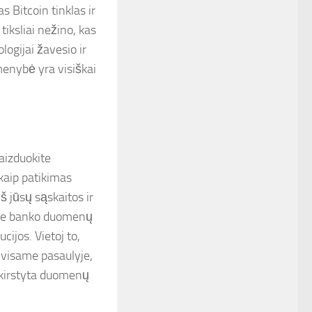
s Bitcoin tinklas ir
tiksliai nežino, kas
logijai žavesio ir
menybė yra visiškai
vaizduokite
kaip patikimas
iš jūsų sąskaitos ir
ioje banko duomenų
ucijos. Vietoj to,
 visame pasaulyje,
askirstyta duomenų