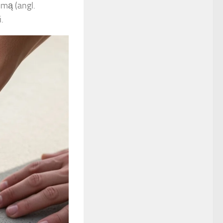
umą (angl.
.