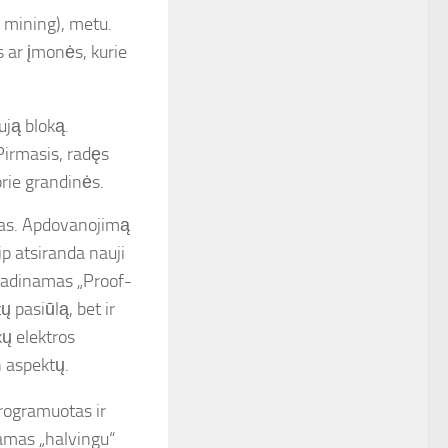
. mining), metu.
s ar įmonės, kurie
ują bloką.
Pirmasis, radęs
rie grandinės.
mas. Apdovanojimą
aip atsiranda nauji
 vadinamas „Proof-
 pasiūlą, bet ir
kų elektros
n aspektų.
programuotas ir
amas „halvingu“