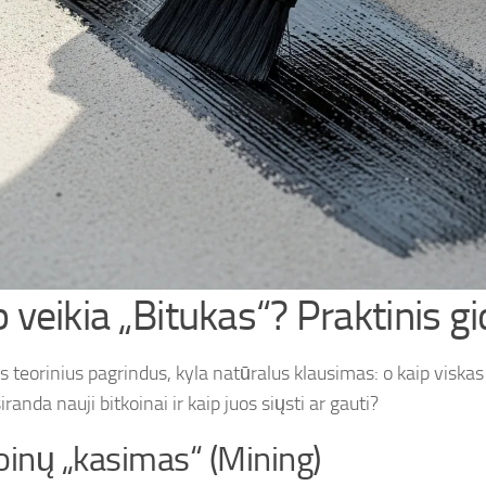
p veikia „Bitukas“? Praktinis g
 teorinius pagrindus, kyla natūralus klausimas: o kaip viskas 
iranda nauji bitkoinai ir kaip juos siųsti ar gauti?
oinų „kasimas“ (Mining)