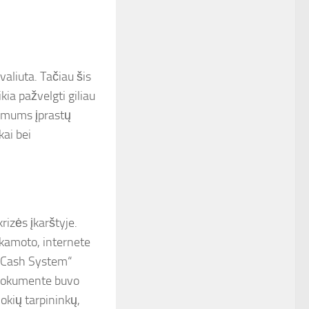
aliuta. Tačiau šis
kia pažvelgti giliau
uo mums įprastų
kai bei
rizės įkarštyje.
kamoto, internete
c Cash System“
e dokumente buvo
jokių tarpininkų,