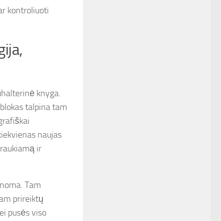
r kontroliuoti
ija,
uhalterinė knyga.
 blokas talpina tam
grafiškai
kiekvienas naujas
traukiamą ir
manoma. Tam
tam prireiktų
ei pusės viso