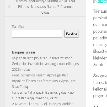
Namas Išperkamąja Nuoma: Ar Tai Jūsų
BY
BESOC
Bilietas į Nuosavus Namus? Išsamus
Tikriaus
Gidas
perskait
švelniai
Paieška
populiar
Paieška
pavadini
rizikin
Išsiaišk
Naujausi įrašai
kiekvie
Kaip apsaugoti pinigus nuo nuvertėjimo?
Geriausios investicijos apsaugai nuo infliacijos
žinoti.
2026 metais
Šis gida
Ponzi Schemos: Išsami Apžvalga, Kaip
Atpažinti Finansines Piramides ir Apsaugoti
tiems, k
Savo Turtą
kelionei
Fundamentali analizė: Išsamus gidas, kaip
prigimtį
suprasti tikrąją investicijų vertę
2026 metų liepos 16-oji: Istorijos, ateities