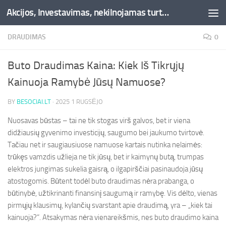
Akcijos, Investavimas, nekilnojamas turtas, kriptovaliutos - Besociai.lt
Skip to content
DRAUDIMAS
0
Buto Draudimas Kaina: Kiek Iš Tikrųjų
Kainuoja Ramybė Jūsų Namuose?
BY
BESOCIAI.LT
·
2025 1 RUGSĖJO
Nuosavas būstas – tai ne tik stogas virš galvos, bet ir viena
didžiausių gyvenimo investicijų, saugumo bei jaukumo tvirtovė.
Tačiau net ir saugiausiuose namuose kartais nutinka nelaimės:
trūkęs vamzdis užlieja ne tik jūsų, bet ir kaimynų butą, trumpas
elektros jungimas sukelia gaisrą, o ilgapirščiai pasinaudoja jūsų
atostogomis. Būtent todėl buto draudimas nėra prabanga, o
būtinybė, užtikrinanti finansinį saugumą ir ramybę. Vis dėlto, vienas
pirmųjų klausimų, kylančių svarstant apie draudimą, yra – „kiek tai
kainuoja?“. Atsakymas nėra vienareikšmis, nes buto draudimo kaina