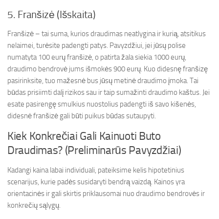
5. Franšizė (Išskaita)
Franšizė – tai suma, kurios draudimas neatlygina ir kurią, atsitikus
nelaimei, turėsite padengti patys. Pavyzdžiui, jei jūsų polise
numatyta 100 eurų franšizė, o patirta žala siekia 1000 eurų,
draudimo bendrovė jums išmokės 900 eurų. Kuo didesnę franšizę
pasirinksite, tuo mažesnė bus jūsų metinė draudimo įmoka. Tai
būdas prisiimti dalį rizikos sau ir taip sumažinti draudimo kaštus. Jei
esate pasirengę smulkius nuostolius padengti iš savo kišenės,
didesnė franšizė gali būti puikus būdas sutaupyti.
Kiek Konkrečiai Gali Kainuoti Buto
Draudimas? (Preliminarūs Pavyzdžiai)
Kadangi kaina labai individuali, pateiksime kelis hipotetinius
scenarijus, kurie padės susidaryti bendrą vaizdą. Kainos yra
orientacinės ir gali skirtis priklausomai nuo draudimo bendrovės ir
konkrečių sąlygų.