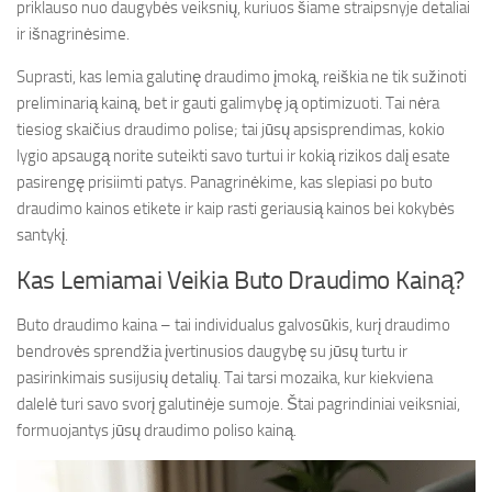
priklauso nuo daugybės veiksnių, kuriuos šiame straipsnyje detaliai
ir išnagrinėsime.
Suprasti, kas lemia galutinę draudimo įmoką, reiškia ne tik sužinoti
preliminarią kainą, bet ir gauti galimybę ją optimizuoti. Tai nėra
tiesiog skaičius draudimo polise; tai jūsų apsisprendimas, kokio
lygio apsaugą norite suteikti savo turtui ir kokią rizikos dalį esate
pasirengę prisiimti patys. Panagrinėkime, kas slepiasi po buto
draudimo kainos etikete ir kaip rasti geriausią kainos bei kokybės
santykį.
Kas Lemiamai Veikia Buto Draudimo Kainą?
Buto draudimo kaina – tai individualus galvosūkis, kurį draudimo
bendrovės sprendžia įvertinusios daugybę su jūsų turtu ir
pasirinkimais susijusių detalių. Tai tarsi mozaika, kur kiekviena
dalelė turi savo svorį galutinėje sumoje. Štai pagrindiniai veiksniai,
formuojantys jūsų draudimo poliso kainą.