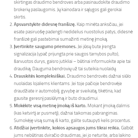
skirtingas draudimo bendroves arba pasinaudokite draudimo
brokerių paslaugomis. Jų kainodara ir sąlygos gali gerokai
skirtis.
Apsvarstykite didesnę franšizę.
Kaip minėta anksčiau, jei
esate pasiruošę padengti nedidelius nuostolius patys, didesnė
franšizė gali pastebimai sumažinti metinę įmoką.
Įvertinkite saugumo priemones.
Jei jūsų bute įrengta
signalizacija (ypač prijungta prie saugos tarnybos pulto),
šarvuotos durys, gaisro jutikliai – būtinai informuokite apie tai
draudiką. Dauguma bendrovių už tai suteikia nuolaidų.
Drauskitės kompleksiškai.
Draudimo bendrovės dažnai siūlo
nuolaidas lojaliems klientams. Jei toje pačioje bendrovėje
draudžiate ir automobilį, gyvybę ar sveikatą, tikėtina, kad
gausite geresnį pasiūlymą ir buto draudimui.
Mokėkite visą metinę įmoką iš karto.
Mokant įmoką dalimis
(kas ketvirtį ar pusmetį), dažnai taikomas pabrangimas.
Sumokėję visą sumą iš karto, galite sutaupyti kelis procentus.
Atidžiai įvertinkite, kokios apsaugos jums tikrai reikia.
Galbūt
jums nebūtinas dviračio draudimas, jei jo neturite, arba laikino