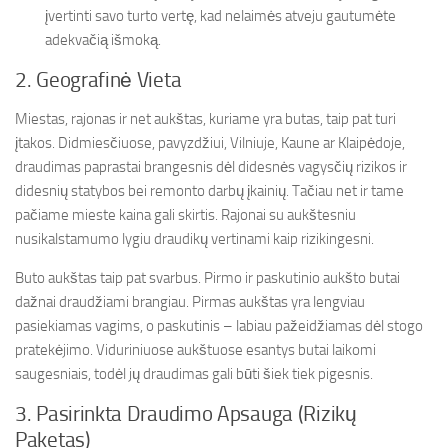
įvertinti savo turto vertę, kad nelaimės atveju gautumėte
adekvačią išmoką.
2. Geografinė Vieta
Miestas, rajonas ir net aukštas, kuriame yra butas, taip pat turi
įtakos. Didmiesčiuose, pavyzdžiui, Vilniuje, Kaune ar Klaipėdoje,
draudimas paprastai brangesnis dėl didesnės vagysčių rizikos ir
didesnių statybos bei remonto darbų įkainių. Tačiau net ir tame
pačiame mieste kaina gali skirtis. Rajonai su aukštesniu
nusikalstamumo lygiu draudikų vertinami kaip rizikingesni.
Buto aukštas taip pat svarbus. Pirmo ir paskutinio aukšto butai
dažnai draudžiami brangiau. Pirmas aukštas yra lengviau
pasiekiamas vagims, o paskutinis – labiau pažeidžiamas dėl stogo
pratekėjimo. Viduriniuose aukštuose esantys butai laikomi
saugesniais, todėl jų draudimas gali būti šiek tiek pigesnis.
3. Pasirinkta Draudimo Apsauga (Rizikų
Paketas)