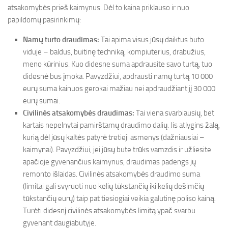
atsakomybės prieš kaimynus. Dėl to kaina priklauso ir nuo
papildomų pasirinkimų:
Namų turto draudimas:
Tai apima visus jūsų daiktus buto
viduje – baldus, buitinę techniką, kompiuterius, drabužius,
meno kūrinius. Kuo didesne suma apdrausite savo turtą, tuo
didesnė bus įmoka. Pavyzdžiui, apdrausti namų turtą 10 000
eurų suma kainuos gerokai mažiau nei apdraudžiant jį 30 000
eurų sumai.
Civilinės atsakomybės draudimas:
Tai viena svarbiausių, bet
kartais nepelnytai pamirštamų draudimo dalių. Jis atlygins žalą,
kurią dėl jūsų kaltės patyrė tretieji asmenys (dažniausiai –
kaimynai). Pavyzdžiui, jei jūsų bute trūks vamzdis ir užliesite
apačioje gyvenančius kaimynus, draudimas padengs jų
remonto išlaidas. Civilinės atsakomybės draudimo suma
(limitai gali svyruoti nuo kelių tūkstančių iki kelių dešimčių
tūkstančių eurų) taip pat tiesiogiai veikia galutinę poliso kainą.
Turėti didesnį civilinės atsakomybės limitą ypač svarbu
gyvenant daugiabutyje.