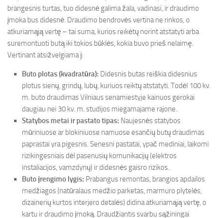
brangesnis turtas, tuo didesnė galima žala, vadinasi, ir draudimo
įmoka bus didesnė. Draudimo bendrovės vertina ne rinkos, o
atkuriamąją vertę – tai suma, kurios reikėtų norint atstatyti arba
suremontuoti butą iki tokios būklės, kokia buvo prieš nelaimę.
Vertinant atsižvelgiama į:
Buto plotas (kvadratūra):
Didesnis butas reiškia didesnius
plotus sienų, grindų, lubų, kuriuos reiktų atstatyti. Todėl 100 kv.
m. buto draudimas Vilniaus senamiestyje kainuos gerokai
daugiau nei 30 kv. m. studijos miegamajame rajone.
Statybos metai ir pastato tipas:
Naujesnės statybos
mūriniuose ar blokiniuose namuose esančių butų draudimas
paprastai yra pigesnis. Senesni pastatai, ypač mediniai, laikomi
rizikingesniais dėl pasenusių komunikacijų (elektros
instaliacijos, vamzdynų) ir didesnės gaisro rizikos.
Buto įrengimo lygis:
Prabangus remontas, brangios apdailos
medžiagos (natūralaus medžio parketas, marmuro plytelės,
dizainerių kurtos interjero detalės) didina atkuriamąją vertę, o
kartu ir draudimo įmoką. Draudžiantis svarbu sąžiningai