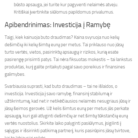
būsto apsauga, jei turite kur pagyventi nelaimės atveju.
Kritiškai įvertinkite siūlomus papildomus privalumus.
Apibendrinimas: Investicija į Ramybę
Taigi, kiek kainuoja buto draudimas? Kaina svyruoja nuo kelių
dešimčių iki kelių šimtų eurų per metus. Tai priklauso nuo jūsų
turto vertės, vietos, pasirinktų apsaugų ir rizikos, kurią esate
pasirengę prisiimti patys. Tai nėra fiksuotas mokestis – tai lankstus
produktas, kurį galite pritaikyti pagal savo poreikius ir finansines
galimybes.
Svarbiausia suprasti, kad buto draudimas – tai ne išlaidos, o
investicija. Investicija į savo ramybę, finansinį stabilumą ir
užtikrintumą, kad net ir netikėčiausios nelaimės nesugriaus jūsų ir
jūsų šeimos gerovės. Už kelis šimtus eurų per metus jūs perkate
apsaugą, kuri gali atlyginti dešimčių ar net šimtų tūkstančių eurų
vertės nuostolius. Skirkite laiko palyginti pasiūlymus, įsigilinti į
sąlygas ir išsirinkti patikimą partnerį, kuris pasirūpins jūsų tvirtove,