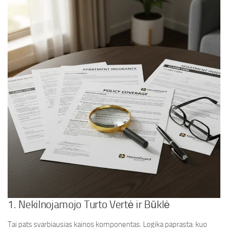
1. Nekilnojamojo Turto Vertė ir Būklė
Tai pats svarbiausias kainos komponentas. Logika paprasta: kuo