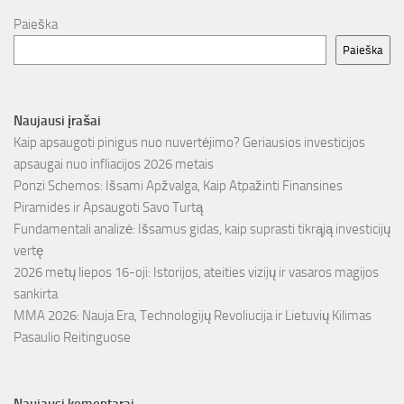
Paieška
Paieška
Naujausi įrašai
Kaip apsaugoti pinigus nuo nuvertėjimo? Geriausios investicijos
apsaugai nuo infliacijos 2026 metais
Ponzi Schemos: Išsami Apžvalga, Kaip Atpažinti Finansines
Piramides ir Apsaugoti Savo Turtą
Fundamentali analizė: Išsamus gidas, kaip suprasti tikrąją investicijų
vertę
2026 metų liepos 16-oji: Istorijos, ateities vizijų ir vasaros magijos
sankirta
MMA 2026: Nauja Era, Technologijų Revoliucija ir Lietuvių Kilimas
Pasaulio Reitinguose