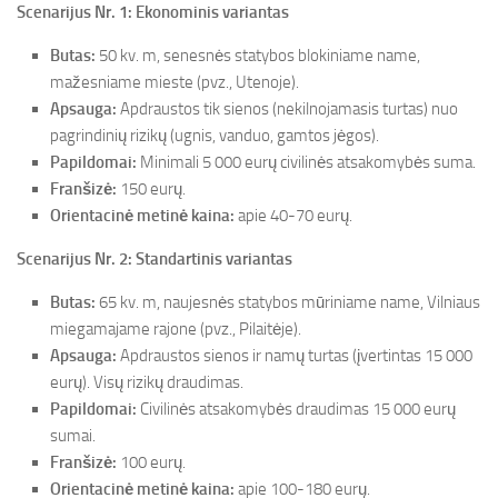
Scenarijus Nr. 1: Ekonominis variantas
Butas:
50 kv. m, senesnės statybos blokiniame name,
mažesniame mieste (pvz., Utenoje).
Apsauga:
Apdraustos tik sienos (nekilnojamasis turtas) nuo
pagrindinių rizikų (ugnis, vanduo, gamtos jėgos).
Papildomai:
Minimali 5 000 eurų civilinės atsakomybės suma.
Franšizė:
150 eurų.
Orientacinė metinė kaina:
apie 40-70 eurų.
Scenarijus Nr. 2: Standartinis variantas
Butas:
65 kv. m, naujesnės statybos mūriniame name, Vilniaus
miegamajame rajone (pvz., Pilaitėje).
Apsauga:
Apdraustos sienos ir namų turtas (įvertintas 15 000
eurų). Visų rizikų draudimas.
Papildomai:
Civilinės atsakomybės draudimas 15 000 eurų
sumai.
Franšizė:
100 eurų.
Orientacinė metinė kaina:
apie 100-180 eurų.