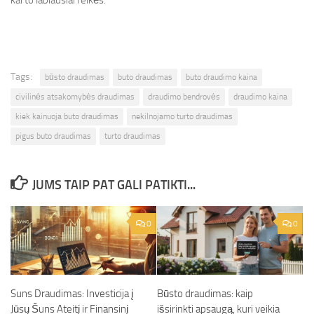
kai to labiausiai reikės.
Tags:
būsto draudimas
buto draudimas
buto draudimo kaina
civilinės atsakomybės draudimas
draudimo bendrovės
draudimo kaina
kiek kainuoja buto draudimas
nekilnojamo turto draudimas
pigus buto draudimas
turto draudimas
JUMS TAIP PAT GALI PATIKTI...
0
0
Suns Draudimas: Investicija į
Būsto draudimas: kaip
Jūsų Šuns Ateitį ir Finansinį
išsirinkti apsaugą, kuri veikia