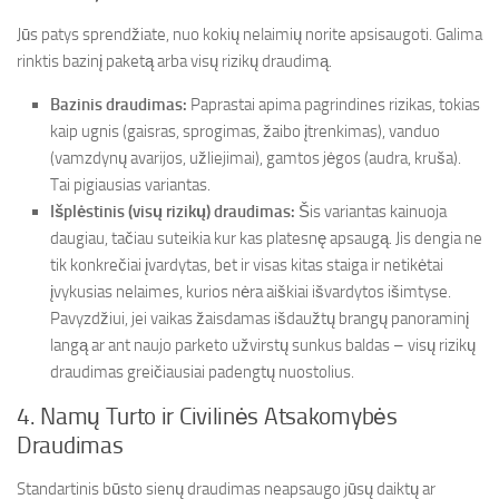
Jūs patys sprendžiate, nuo kokių nelaimių norite apsisaugoti. Galima
rinktis bazinį paketą arba visų rizikų draudimą.
Bazinis draudimas:
Paprastai apima pagrindines rizikas, tokias
kaip ugnis (gaisras, sprogimas, žaibo įtrenkimas), vanduo
(vamzdynų avarijos, užliejimai), gamtos jėgos (audra, kruša).
Tai pigiausias variantas.
Išplėstinis (visų rizikų) draudimas:
Šis variantas kainuoja
daugiau, tačiau suteikia kur kas platesnę apsaugą. Jis dengia ne
tik konkrečiai įvardytas, bet ir visas kitas staiga ir netikėtai
įvykusias nelaimes, kurios nėra aiškiai išvardytos išimtyse.
Pavyzdžiui, jei vaikas žaisdamas išdaužtų brangų panoraminį
langą ar ant naujo parketo užvirstų sunkus baldas – visų rizikų
draudimas greičiausiai padengtų nuostolius.
4. Namų Turto ir Civilinės Atsakomybės
Draudimas
Standartinis būsto sienų draudimas neapsaugo jūsų daiktų ar