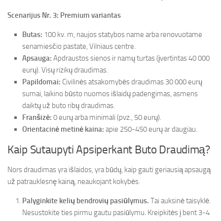
Scenarijus Nr. 3: Premium variantas
Butas:
100 kv. m, naujos statybos name arba renovuotame
senamiesčio pastate, Vilniaus centre.
Apsauga:
Apdraustos sienos ir namų turtas (įvertintas 40 000
eurų). Visų rizikų draudimas.
Papildomai:
Civilinės atsakomybės draudimas 30 000 eurų
sumai, laikino būsto nuomos išlaidų padengimas, asmens
daiktų už buto ribų draudimas.
Franšizė:
0 eurų arba minimali (pvz., 50 eurų).
Orientacinė metinė kaina:
apie 250-450 eurų ar daugiau.
Kaip Sutaupyti Apsiperkant Buto Draudimą?
Nors draudimas yra išlaidos, yra būdų, kaip gauti geriausią apsaugą
už patrauklesnę kainą, neaukojant kokybės.
Palyginkite kelių bendrovių pasiūlymus.
Tai auksinė taisyklė.
Nesustokite ties pirmu gautu pasiūlymu. Kreipkitės į bent 3-4