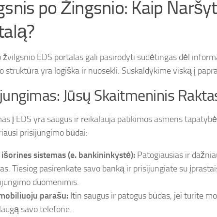
gsnis po Žingsnio: Kaip Naršy
talą?
o žvilgsnio EDS portalas gali pasirodyti sudėtingas dėl inform
o struktūra yra logiška ir nuosekli. Suskaldykime viską į papr
ijungimas: Jūsų Skaitmeninis Rakta
as į EDS yra saugus ir reikalauja patikimos asmens tapatyb
iausi prisijungimo būdai:
 išorines sistemas (e. bankininkystė):
Patogiausias ir dažni
as. Tiesiog pasirenkate savo banką ir prisijungiate su įprasta
sijungimo duomenimis.
mobiliuoju parašu:
Itin saugus ir patogus būdas, jei turite mo
laugą savo telefone.