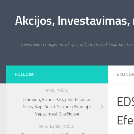
Skip to content
Akcijos, Investavimas, 
Investavimo naujienos, akcijos, obligacijos, nekilnojamas turta
FOLLOW:
EKONO
KITAS ĮRAŠAS
EDS
Deimantų Kainos Paslaptys: Išsamus
Gidas, Kaip Išrinkti Svajonių Akmenį ir
Nepasimesti Skaičiuose
Efe
ANKSTESNIS ĮRAŠAS