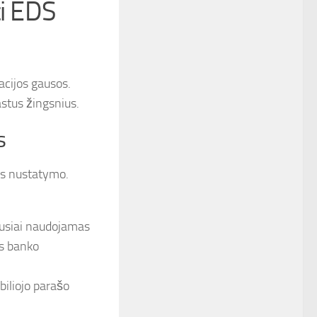
ti EDS
acijos gausos.
astus žingsnius.
s
ės nustatymo.
ausiai naudojamas
is banko
biliojo parašo