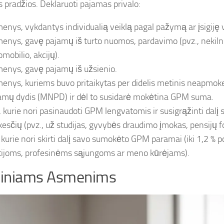
 pradžios. Deklaruoti pajamas privalo:
enys, vykdantys individualią veiklą pagal pažymą ar įsigiję v
enys, gavę pajamų iš turto nuomos, pardavimo (pvz., nekiln
mobilio, akcijų).
enys, gavę pajamų iš užsienio.
enys, kuriems buvo pritaikytas per didelis metinis neapmok
amų dydis (MNPD) ir dėl to susidarė mokėtina GPM suma.
i, kurie nori pasinaudoti GPM lengvatomis ir susigrąžinti dal
esčių (pvz., už studijas, gyvybės draudimo įmokas, pensijų 
, kurie nori skirti dalį savo sumokėto GPM paramai (iki 1,2 % 
tijoms, profesinėms sąjungoms ar meno kūrėjams).
diniams Asmenims