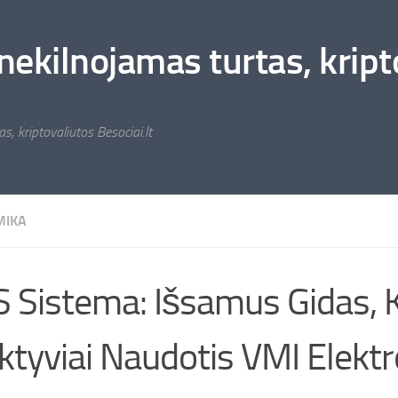
nekilnojamas turtas, kripto
s, kriptovaliutos Besociai.lt
MIKA
 Sistema: Išsamus Gidas, 
ktyviai Naudotis VMI Elektr