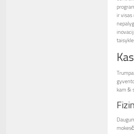
program
ir visas
nepalyg
inovaci
taisykle
Kas
Trumpas
gyvento
kam ši 
Fiz
Dauguma
mokesči