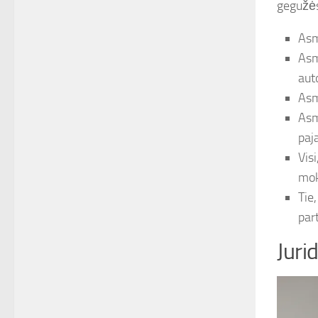
gegužės
Asm
Asm
auto
Asm
Asm
paj
Vis
mok
Tie
par
Juri