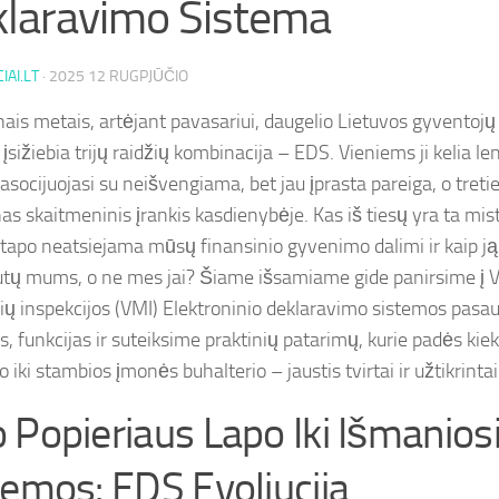
laravimo Sistema
IAI.LT
·
2025 12 RUGPJŪČIO
nais metais, artėjant pavasariui, daugelio Lietuvos gyventojų 
įsižiebia trijų raidžių kombinacija – EDS. Vieniems ji kelia l
asocijuojasi su neišvengiama, bet jau įprasta pareiga, o treti
nas skaitmeninis įrankis kasdienybėje. Kas iš tiesų yra ta mi
 tapo neatsiejama mūsų finansinio gyvenimo dalimi ir kaip ją „
autų mums, o ne mes jai? Šiame išsamiame gide panirsime į 
ų inspekcijos (VMI) Elektroninio deklaravimo sistemos pasaulį
is, funkcijas ir suteiksime praktinių patarimų, kurie padės k
 iki stambios įmonės buhalterio – jaustis tvirtai ir užtikrintai
 Popieriaus Lapo Iki Išmanios
temos: EDS Evoliucija