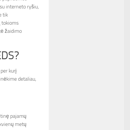
su interneto ryšiu,
 tik
ą tokioms
itė žaidimo
 EDS?
per kurį
inėkime detaliau,
etinę pajamų
ekvienų metų