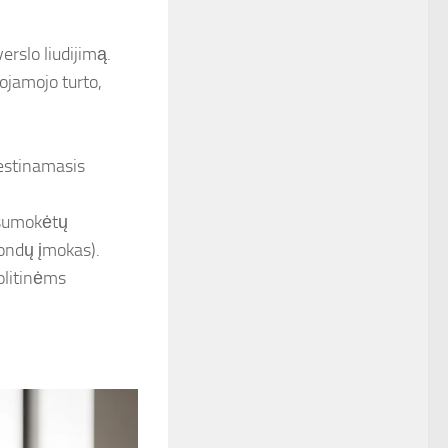
erslo liudijimą.
ojamojo turto,
estinamasis
į sumokėtų
fondų įmokas).
politinėms