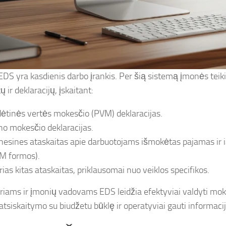
 EDS yra kasdienis darbo įrankis. Per šią sistemą įmonės tei
ų ir deklaracijų, įskaitant:
dėtinės vertės mokesčio (PVM) deklaracijas.
no mokesčio deklaracijas.
esines ataskaitas apie darbuotojams išmokėtas pajamas ir 
M formos).
irias kitas ataskaitas, priklausomai nuo veiklos specifikos.
riams ir įmonių vadovams EDS leidžia efektyviai valdyti mok
atsiskaitymo su biudžetu būklę ir operatyviai gauti informacij