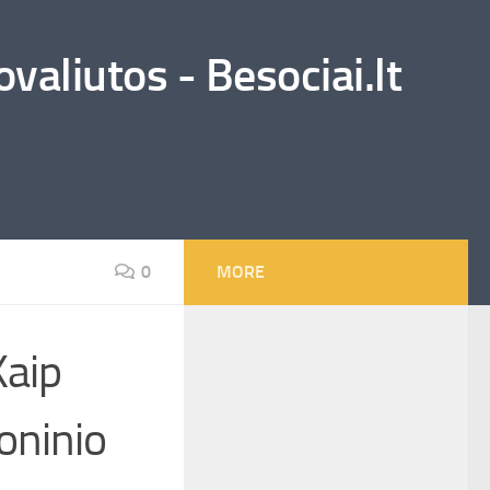
valiutos - Besociai.lt
0
MORE
Kaip
oninio