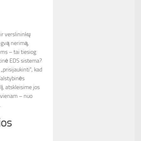
ir verslininkų
engvą nerimą,
ems – tai tiesiog
stinė EDS sistema?
prisijaukinti“, kad
Valstybinės
, atskleisime jos
iekvienam – nuo
.
ios