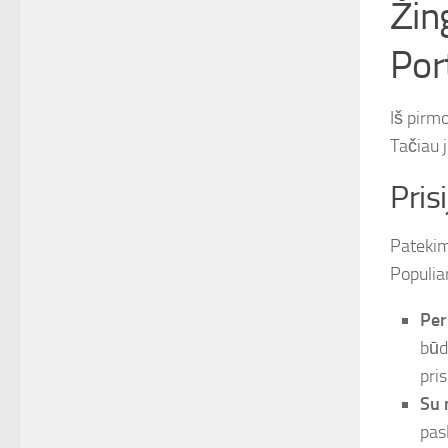
Žin
Por
Iš pirm
Tačiau j
Pris
Patekim
Populiar
Per
būd
pri
Su 
pas