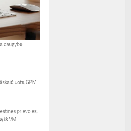
kia daugybę
išskaičiuotą GPM
estines prievoles,
ą iš VMI.