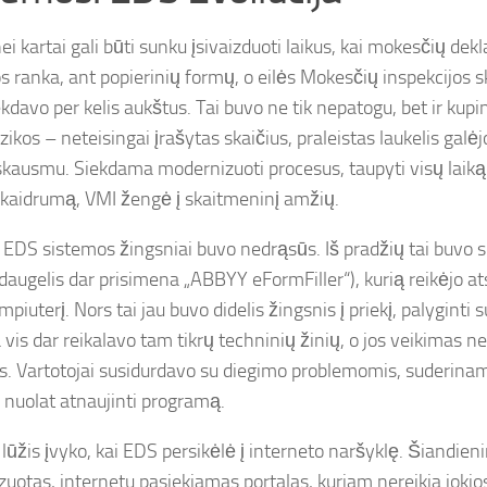
i kartai gali būti sunku įsivaizduoti laikus, kai mokesčių dek
s ranka, ant popierinių formų, o eilės Mokesčių inspekcijos s
ekdavo per kelis aukštus. Tai buvo ne tik nepatogu, bet ir ku
izikos – neteisingai įrašytas skaičius, praleistas laukelis gal
skausmu. Siekdama modernizuoti procesus, taupyti visų laiką i
 skaidrumą, VMI žengė į skaitmeninį amžių.
i EDS sistemos žingsniai buvo nedrąsūs. Iš pradžių tai buvo 
daugelis dar prisimena „ABBYY eFormFiller“), kurią reikėjo atsis
piuterį. Nors tai jau buvo didelis žingsnis į priekį, palyginti 
 vis dar reikalavo tam tikrų techninių žinių, o jos veikimas n
s. Vartotojai susidurdavo su diegimo problemomis, suderinam
u nuolat atnaujinti programą.
 lūžis įvyko, kai EDS persikėlė į interneto naršyklę. Šiandie
izuotas, internetu pasiekiamas portalas, kuriam nereikia joki