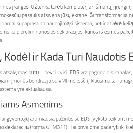
inės įrangos. Užtenka turėti kompiuterį ar išmanųjį įrenginį 
 mokesčių pasaulis atsiveria jūsų ekrane. Ši transformacija ne
inamai supaprastino naudojimąsi sistema, bet ir atvėrė keli
joms kaip preliminariosios deklaracijos, kurios iš esmės pake
s.
, Kodėl ir Kada Turi Naudotis
 atsakymas būtų – beveik visi. EDS yra pagrindinis kanalas, 
jai ir įmonės bendrauja su VMI mokesčių klausimais. Panagr
sistema yra aktualiausia.
iniams Asmenims
i gyventojų artimiausia pažintis su EDS įvyksta teikiant m
o deklaraciją (forma GPM311). Tai privaloma padaryti iki ki