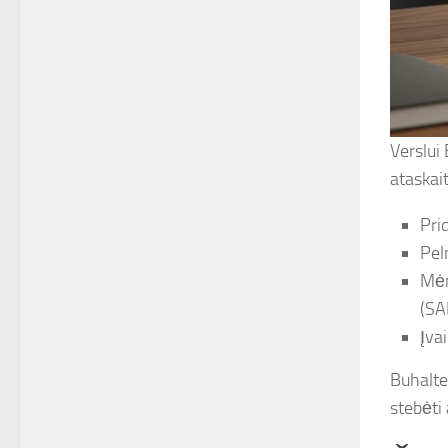
Verslui
ataskait
Pri
Pel
Mėn
(SA
Įva
Buhalte
stebėti 