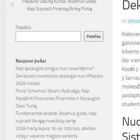
Dek
Pasaulio Valiutų Kursai: Išsamus Gidas,
Kaip Suprasti Finansų Rinkų Pulsą
BY
BESOC
Paieška
Kiekvie
Paieška
galvose 
kitiems 
dar vie
Naujausi įrašai
Kodėl ji
Kaip apsaugoti pinigus nuo nuvertėjimo?
Geriausios investicijos apsaugai nuo infliacijos
ji tarn
2026 metais
mokesči
Ponzi Schemos: Išsami Apžvalga, Kaip
paslapt
Atpažinti Finansines Piramides ir Apsaugoti
studento
Savo Turtą
Fundamentali analizė: Išsamus gidas, kaip
Nuo
suprasti tikrąją investicijų vertę
2026 metų liepos 16-oji: Istorijos, ateities
Sis
vizijų ir vasaros magijos sankirta