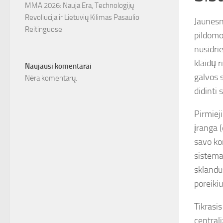
MMA 2026: Nauja Era, Technologijų
Revoliucija ir Lietuvių Kilimas Pasaulio
Jaunesne
Reitinguose
pildomo
nusidri
klaidų r
Naujausi komentarai
galvos 
Nėra komentarų.
didinti
Pirmiej
įranga (
savo kom
sistema
sklandu
poreiki
Tikrasis
central