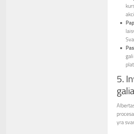
kur
akci
Pap
lai
Sva
Pas
gal
pla
5. I
gali
Alberta
procesa
yra sva