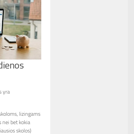
 dienos
s yra
askoloms, lizingams
s nei bet kokia
ausios skolos)