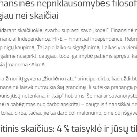
inansinės nepriklausomybės filosofi
iau nei skaičiai
tidarant skaičiuoklę, svarbu suprasti savo „kodėl“. Finansin
Financial Independence, FIRE – Financial Independence, Retir
 pinigų kaupimą. Tai apie laiko susigrąžinimą. Laikas yra vieni
galime nusipirkti daugiau, todėl galimybė patiems spręsti, kaip 
usia įmanoma sėkmė.
 žmonių gyvena „žiurkėno rato“ principu: dirba, kad uždirbtų,
inansinė laisvė nutraukia šią grandinę. Ji suteikia prabangą 
kuris jūsų netenkina, ir „taip“ hobiams, šeimai ar savanoryste
 nėra pabėgimas nuo darbo apskritai – daugelis finansiškai 
toliau dirba, tačiau jie tai daro dėl malonumo, o ne dėl išgy
itinis skaičius: 4 % taisyklė ir jūsų t