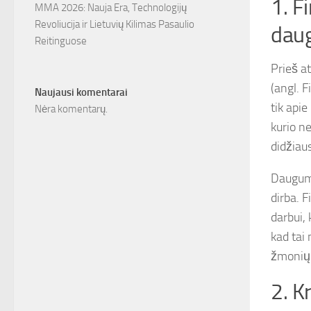
1. F
MMA 2026: Nauja Era, Technologijų
Revoliucija ir Lietuvių Kilimas Pasaulio
daug
Reitinguose
Prieš a
(angl. 
Naujausi komentarai
tik apie
Nėra komentarų.
kurio ne
didžia
Dauguma
dirba. F
darbui, 
kad tai
žmonių 
2. Kr