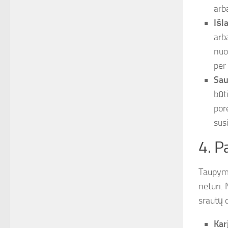
arb
Išl
arb
nuo
per
Sau
būt
por
sus
4. P
Taupymas
neturi.
srautų 
Kar