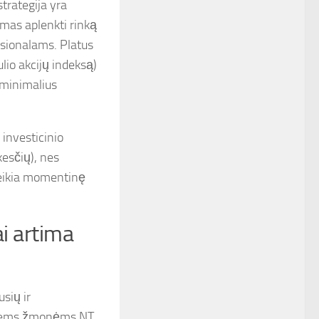
trategija yra
mas aplenkti rinką
esionalams. Platus
lio akcijų indeksą)
 minimalius
 investicinio
esčių), nes
teikia momentinę
ai artima
sių ir
ntiems žmonėms NT