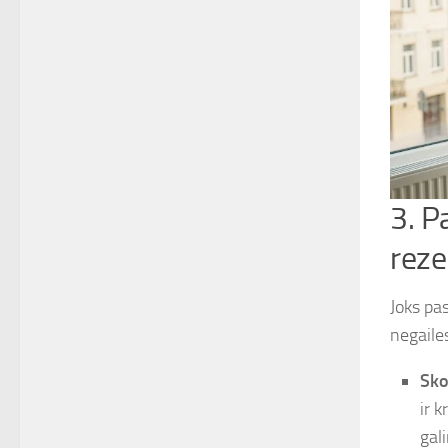
3. P
reze
Joks pa
negaile
Sko
ir 
gal