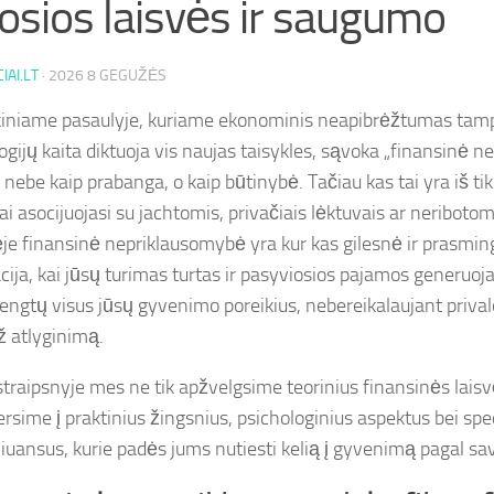
rosios laisvės ir saugumo
IAI.LT
·
2026 8 GEGUŽĖS
kiniame pasaulyje, kuriame ekonominis neapibrėžtumas tam
ogijų kaita diktuoja vis naujas taisykles, sąvoka „finansinė 
nebe kaip prabanga, o kaip būtinybė. Tačiau kas tai yra iš tik
ai asocijuojasi su jachtomis, privačiais lėktuvais ar neribotom
je finansinė nepriklausomybė yra kur kas gilesnė ir prasmi
uacija, kai jūsų turimas turtas ir pasyviosios pajamos generuo
engtų visus jūsų gyvenimo poreikius, nebereikalaujant priva
ž atlyginimą.
traipsnyje mes ne tik apžvelgsime teorinius finansinės laisv
ersime į praktinius žingsnius, psichologinius aspektus bei spe
niuansus, kurie padės jums nutiesti kelią į gyvenimą pagal sav