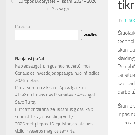
tik
Europos Lyderystės – Išsami 2024–2026
m. Apžvalga
BY
BESOC
Paieška
Šiuolai
Paieška
technol
skamba 
klaiding
Naujausi įrašai
Realybė
Kaip apsaugoti pinigus nuo nuvertėjimo?
Geriausios investicijos apsaugai nuo infliacijos
tai sit
2026 metais
kad pad
Ponzi Schemos: Išsami Apžvalga, Kaip
darbo u
Atpažinti Finansines Piramides ir Apsaugoti
Savo Turtą
Šiame s
Fundamentali analizė: Išsamus gidas, kaip
ir pasin
suprasti tikrąją investicijų vertę
rinkos 
2026 metų liepos 16-oji: Istorijos, ateities
vizijų ir vasaros magijos sankirta