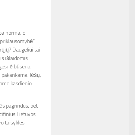
pa norma, o
nepriklausomybė“
rųjų? Daugeliui tai
is išlaidomis.
ngesnė būsena –
ja pakankamai lėšų,
lomo kasdienio
ės pagrindus, bet
cifinius Lietuvos
o taisykles.