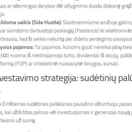
sas ar sėkmingos derybos dėl atlyginimo duoda didesnę grąžą
ja.
ildoma veikla (Side Hustle):
Skaitmeniniame amžiuje galimy
svai samdomo darbuotojo paslaugų (freelance) iki elektroninė
rbiausia, kad ši veikla nekurtų per didelio perdegimo pavojaus
yvios pajamos:
Tai pajamos, kurioms gauti nereikia jūsų tiesio
i būti nuoma iš nekilnojamojo turto, dividendai iš akcijų, palū
tformų (P2P) ar intelektinė nuosavybė (knygos, kursai).
nvestavimo strategija: sudėtinių pa
a
s Einšteinas sudėtines palūkanas pavadino aštuntuoju pasauli
s, kai uždirbtas pelnas vėl investuojamas ir generuoja naują 
rbesnis už sumą.