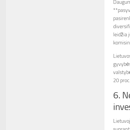
Dauguma
**pasyv
pasiren
diversi
leidžia
komisin
Lietuvo
gyvybės
valstyb
20 proc
6. N
inves
Lietuvoj
suprant