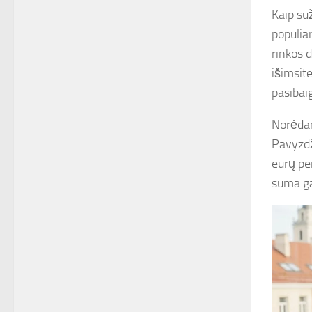
Kaip su
populiar
rinkos 
išimsite
pasibai
Norėdam
Pavyzdž
eurų per
suma gal