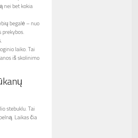
 nei bet kokia
bių begalė – nuo
s prekybos.
.
ginio laiko. Tai
kanos iš skolinimo
lūkanų
o stebuklu. Tai
pelną. Laikas čia