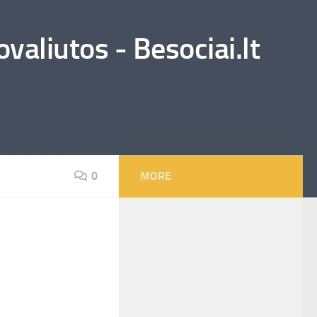
valiutos - Besociai.lt
0
MORE