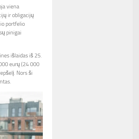
oja viena
jų ir obligacijų
o portfelio
sų pinigai
nes išlaidas iš 25.
 000 eurų (24 000
epšelį. Nors ši
ntas.