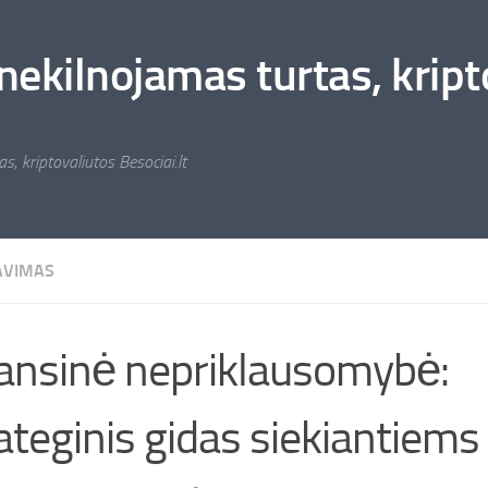
nekilnojamas turtas, kripto
s, kriptovaliutos Besociai.lt
AVIMAS
ansinė nepriklausomybė:
ateginis gidas siekiantiems