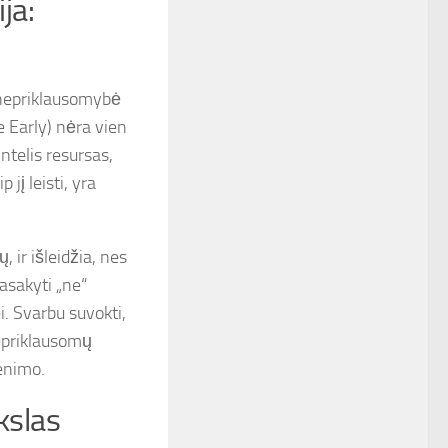
ja:
ė nepriklausomybė
e Early) nėra vien
ntelis resursas,
jį leisti, yra
 ir išleidžia, nes
pasakyti „ne“
i. Svarbu suvokti,
nepriklausomų
venimo.
ikslas