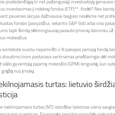
i pradedančiųjų (ir net pažengusių) investuotojų geriausia s
us investavimas į indeksų fondus (ETF)**. Kodėl? Nes bandy
kant pavienes akcijas dažniausiai baigiasi nesėkme net prof
fikuotas fondas (pavyzdžiui, sekantis S&P 500 arba viso pasau
 jums tapti šimtų sėkmingiausių pasaulio įmonių dalininku už
ius mokesčius.
s kontekste svarbu nepamiršti ir III pakopos pensijų fondų bei
 draudimo (nors pastarasis vertinamas prieštaringai dėl mok
ė siūlo gyventojų pajamų mokesčio (GPM) lengvatą, kuri su
. grąžą nuo įmokų.
ekilnojamasis turtas: lietuvio širdži
ticija
e nekilnojamasis turtas (NT) istoriškai laikomas viena saugiau
amiausių investicijų. Finansinės nepriklausomybės siekia