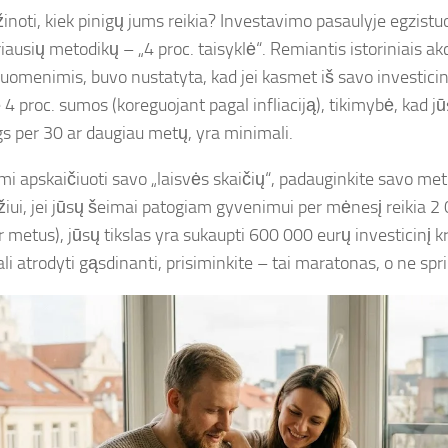
žinoti, kiek pinigų jums reikia? Investavimo pasaulyje egzistu
iausių metodikų – „4 proc. taisyklė“. Remiantis istoriniais akci
duomenimis, buvo nustatyta, kad jei kasmet iš savo investicini
 4 proc. sumos (koreguojant pagal infliaciją), tikimybė, kad jū
gs per 30 ar daugiau metų, yra minimali.
i apskaičiuoti savo „laisvės skaičių“, padauginkite savo meti
iui, jei jūsų šeimai patogiam gyvenimui per mėnesį reikia 2
 metus), jūsų tikslas yra sukaupti 600 000 eurų investicinį kr
i atrodyti gąsdinanti, prisiminkite – tai maratonas, o ne spri