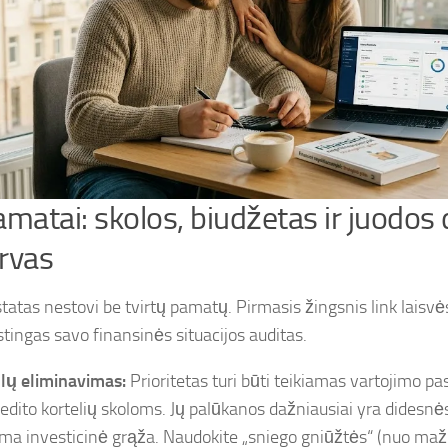
amatai: skolos, biudžetas ir juodos
rvas
statas nestovi be tvirtų pamatų. Pirmasis žingsnis link laisvė
stingas savo finansinės situacijos auditas.
lų eliminavimas:
Prioritetas turi būti teikiamas vartojimo p
kredito kortelių skoloms. Jų palūkanos dažniausiai yra didesnė
ima investicinė grąža. Naudokite „sniego gniūžtės“ (nuo maži