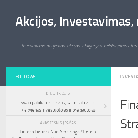
Skip to content
Akcijos, Investavimas, 
Investavimo naujienos, akcijos, obligacijos, nekilnojamas turta
FOLLOW:
INVEST
KITAS ĮRAŠAS
Fin
Swap palūkanos: viskas, ką privalo žinoti
kiekvienas investuotojas ir prekiautojas
Str
ANKSTESNIS ĮRAŠAS
Fintech Lietuva: Nuo Ambicingo Starto iki