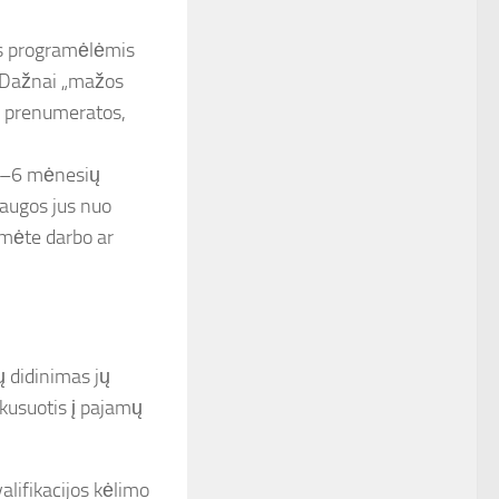
ės programėlėmis
. Dažnai „mažos
s prenumeratos,
 3–6 mėnesių
saugos jus nuo
umėte darbo ar
ų didinimas jų
okusuotis į pajamų
alifikacijos kėlimo