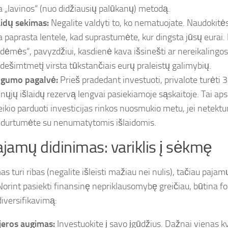
a „lavinos“ (nuo didžiausių palūkanų) metodą.
aidų sekimas:
Negalite valdyti to, ko nematuojate. Naudokit
a paprasta lentele, kad suprastumėte, kur dingsta jūsų eurai
dėmės“, pavyzdžiui, kasdienė kava išsinešti ar nereikalingo
 dešimtmetį virsta tūkstančiais eurų praleistų galimybių.
gumo pagalvė:
Prieš pradedant investuoti, privalote turėti
inųjų išlaidų rezervą lengvai pasiekiamoje sąskaitoje. Tai ap
eikio parduoti investicijas rinkos nuosmukio metu, jei netekt
idurtumėte su nenumatytomis išlaidomis.
ajamų didinimas: variklis į sėkmę
 turi ribas (negalite išleisti mažiau nei nulis), tačiau pajam
 Norint pasiekti finansinę nepriklausomybę greičiau, būtina f
diversifikavimą:
jeros augimas:
Investuokite į savo įgūdžius. Dažnai vienas kv