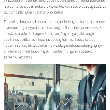
tik kasdieniams poreikiams, bet ir investicijoms bei nenumatytoms
išlaidoms. Svarbu išmokti efektyviai tvarkyti savo biudžetą, sudaryti
taupymo planą bei nustatyti prioritetus.
Taupyti galima įvairiais būdais: atidarant indėlių sąskaitas bankuose,
investuojant į obligacijas ar kitas saugias finansines priemones. Kuo
anksčiau pradėsite taupyti, tuo ilgiau jūsų pinigai galės augti per
sudėtines palūkanas ir kitas investicijų formas. Tačiau svarbu
nepamiršti, kad tik taupymas ne visada garantuoja didelę grąžą –
tinkamai derinant taupymą su investavimu, galima pasiekti
geresnių rezultatų.