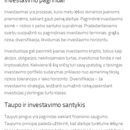
Investavimo pagrindai
Investavimas yra procesas, kurio metu lėšos skiriamos įvairioms
priemonėms, siekiant gauti pelną ateityje. Pagrindinė investavimo
esmė – rizikos ir pelno santykio supratimas. Pradedantiesiems
svarbu susipažinti su pagrindiniais investavimo terminais: grąža,
rizika, diversifikacija, likvidumas bei investavimo horizontu.
Investuotojai gali pasirinkti įvairias investavimo kryptis, tokius kaip
akcijos, obligacijos, nekilnojamasis turtas, investiciniai fondai ir net
kriptovaliutos. Kiekviena iš šių sričių turi savų ypatybių, o teisingas
investavimo portfelio sudarymas priklauso nuo asmeninių tikslų,
rizikos tolerancijos ir laiko horizonto. Diversifikacija – tai
investavimo strategija, leidžianti sumažinti riziką paskirstant
investicijas į skirtingas turto klases.
Taupo ir investavimo santykis
Taupyti pinigus yra pagrindas siekiant finansinio saugumo.
Taupymo principai padeda užtikrinti, kad ateityje turėtume lėšų ne