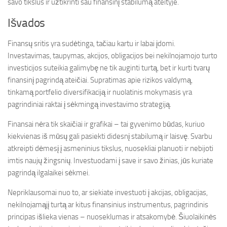
savo tikslus ir užtikrinti sau finansinį stabilumą ateityje.
Išvados
Finansų sritis yra sudėtinga, tačiau kartu ir labai įdomi.
Investavimas, taupymas, akcijos, obligacijos bei nekilnojamojo turto
investicijos suteikia galimybę ne tik auginti turtą, bet ir kurti tvarų
finansinį pagrindą ateičiai. Supratimas apie rizikos valdymą,
tinkamą portfelio diversifikaciją ir nuolatinis mokymasis yra
pagrindiniai raktai į sėkmingą investavimo strategiją.
Finansai nėra tik skaičiai ir grafikai – tai gyvenimo būdas, kuriuo
kiekvienas iš mūsų gali pasiekti didesnį stabilumą ir laisvę. Svarbu
atkreipti dėmesį į asmeninius tikslus, nuosekliai planuoti ir nebijoti
imtis naujų žingsnių. Investuodami į save ir savo žinias, jūs kuriate
pagrindą ilgalaikei sėkmei.
Nepriklausomai nuo to, ar siekiate investuoti į akcijas, obligacijas,
nekilnojamąjį turtą ar kitus finansinius instrumentus, pagrindinis
principas išlieka vienas – nuoseklumas ir atsakomybė. Šiuolaikinės