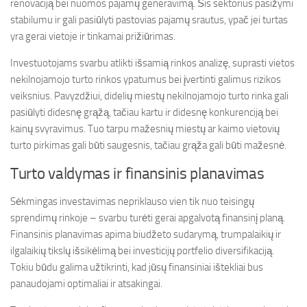
renovaciją bei nuomos pajamų generavimą. Šis sektorius pasižymi
stabilumu ir gali pasiūlyti pastovias pajamų srautus, ypač jei turtas
yra gerai vietoje ir tinkamai prižiūrimas.
Investuotojams svarbu atlikti išsamią rinkos analizę, suprasti vietos
nekilnojamojo turto rinkos ypatumus bei įvertinti galimus rizikos
veiksnius. Pavyzdžiui, didelių miestų nekilnojamojo turto rinka gali
pasiūlyti didesnę grąžą, tačiau kartu ir didesnę konkurenciją bei
kainų svyravimus. Tuo tarpu mažesnių miestų ar kaimo vietovių
turto pirkimas gali būti saugesnis, tačiau grąža gali būti mažesnė.
Turto valdymas ir finansinis planavimas
Sėkmingas investavimas nepriklauso vien tik nuo teisingų
sprendimų rinkoje – svarbu turėti gerai apgalvotą finansinį planą.
Finansinis planavimas apima biudžeto sudarymą, trumpalaikių ir
ilgalaikių tikslų išsikėlimą bei investicijų portfelio diversifikaciją.
Tokiu būdu galima užtikrinti, kad jūsų finansiniai ištekliai bus
panaudojami optimaliai ir atsakingai.