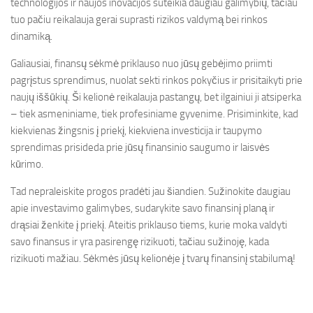
technologijos ir naujos inovacijos suteikia daugiau galimybių, tačiau
tuo pačiu reikalauja gerai suprasti rizikos valdymą bei rinkos
dinamiką.
Galiausiai, finansų sėkmė priklauso nuo jūsų gebėjimo priimti
pagrįstus sprendimus, nuolat sekti rinkos pokyčius ir prisitaikyti prie
naujų iššūkių. Ši kelionė reikalauja pastangų, bet ilgainiui ji atsiperka
– tiek asmeniniame, tiek profesiniame gyvenime. Prisiminkite, kad
kiekvienas žingsnis į priekį, kiekviena investicija ir taupymo
sprendimas prisideda prie jūsų finansinio saugumo ir laisvės
kūrimo.
Tad nepraleiskite progos pradėti jau šiandien. Sužinokite daugiau
apie investavimo galimybes, sudarykite savo finansinį planą ir
drąsiai ženkite į priekį. Ateitis priklauso tiems, kurie moka valdyti
savo finansus ir yra pasirengę rizikuoti, tačiau sužinoję, kada
rizikuoti mažiau. Sėkmės jūsų kelionėje į tvarų finansinį stabilumą!