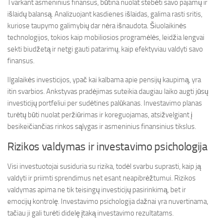
Tvarkant asmeninius finansus, būtina nuolat stebėti savo pajamų ir
išlaidų balansą. Analizuojant kasdienes išlaidas, galima rasti sritis,
kuriose taupymo galimybių dar nėra išnaudota. Šiuolaikinės
technologijos, tokios kaip mobiliosios programėlės, leidžia lengvai
sekti biudžetą ir netgi gauti patarimų, kaip efektyviau valdyti savo
finansus.
Ilgalaikės investicijos, ypač kai kalbama apie pensijų kaupimą, yra
itin svarbios. Ankstyvas pradėjimas suteikia daugiau laiko augti jūsų
investicijų portfeliui per sudėtines palūkanas. Investavimo planas
turėtų būti nuolat peržiūrimas ir koreguojamas, atsižvelgiant į
besikeičiančias rinkos sąlygas ir asmeninius finansinius tikslus.
Rizikos valdymas ir investavimo psichologija
Visi investuotojai susiduria su rizika, todėl svarbu suprasti, kaip ją
valdyti ir priimti sprendimus net esant neapibrėžtumui. Rizikos
valdymas apima ne tik teisingų investicijų pasirinkimą, bet ir
emocijų kontrolę. Investavimo psichologija dažnai yra nuvertinama,
tačiau ji gali turėti didelę įtaką investavimo rezultatams.