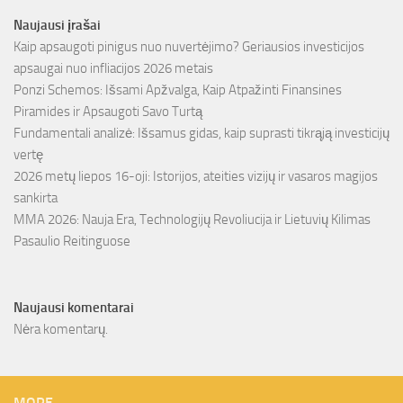
Naujausi įrašai
Kaip apsaugoti pinigus nuo nuvertėjimo? Geriausios investicijos
apsaugai nuo infliacijos 2026 metais
Ponzi Schemos: Išsami Apžvalga, Kaip Atpažinti Finansines
Piramides ir Apsaugoti Savo Turtą
Fundamentali analizė: Išsamus gidas, kaip suprasti tikrąją investicijų
vertę
2026 metų liepos 16-oji: Istorijos, ateities vizijų ir vasaros magijos
sankirta
MMA 2026: Nauja Era, Technologijų Revoliucija ir Lietuvių Kilimas
Pasaulio Reitinguose
Naujausi komentarai
Nėra komentarų.
MORE