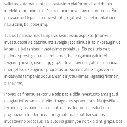
valiutos, automatizuotos investavimo platformos bei dirbtinio
intelekto sprendimai keičia tradicinius investavimo metodus. Šie
pokyčiai ne tik padidina investuotojų galimybes, bet ir reikalauja
naujų žinių bei gebėjimų.
Tvarus finansavimas tampa vis svarbesniu aspektu. Įmonės ir
investuotojai vis dažniau atsižvelgia į socialinius ir aplinkosauginius
kriterijus, kai renkasi investavimo projektus. Šis požiūris ne tik
padeda spręsti globalias problemas, bet ir ilgainiui gali turėti
teigiamą poveikį investicijų grąžai. Investavimas į atsinaujinančią
energetiką, ekologinius projektus bei socialiai atsakingas verslo
iniciatyvas tampa vis populiaresnis ir įtraukiamas į ilgalaikį finansinį
planavimą.
Inovacijos finansų sektoriuje taip pat leidžia investuotojams gauti
daugiau informacijos ir priimti pagrįstus sprendimus. Naujoviškos
technologijos padeda analizuoti rinkos duomenis realiu laiku,
prognozuoti tendencijas ir netgi automatizuoti kai kuriuos
investavimo procesus. Tai suteikia galimybę ne tik didinti grąžą, bet