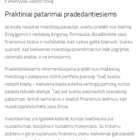
ir efektyviau valdyti riziką.
Praktiniai patarimai pradedantiesiems
Jei esate naujokas investicijų pasaulyje, svarbu pradėti nuo bazinių
žinių įgijimo ir nedidelių žingsnių. Pirmiausia, išsiaiškinkite savo
finansinius tikslus ir nustatykite, kiek rizikos galite toleruoti. Svarbu
suprasti, kad kiekvienas investicijų sprendimas turi būti pagrįstas
racionalia analize, o ne emocijomis.
Pradedantiesiems rekomenduojama pradėti nuo mažesnių
investicijų ir palaipsniui didinti portfelio įvairovę. Ypač svarbu
nebijoti klaidų – kiekviena klaida suteikia vertingų pamokų, kurios
padeda tobulėti ateityje. Taip pat svarbu pasinaudoti specialistų
patarimais, lankyti seminarus ir skaityti finansinius leidinius, kad
nuolat papildytumėte savo žinias.
Investavimas yra ilgalaikė kelionė, kurioje svarbiausia yra
nuoseklumas, disciplina ir nuolatinis mokymasis. Su tinkamu
požiūriu ir gerai suplanuotu finansiniu planu, kiekvienas gali pasiekti