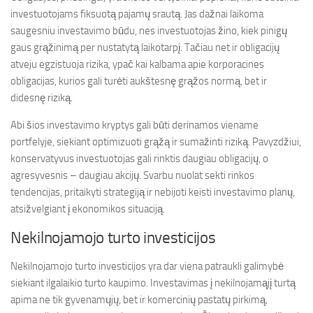
investuotojams fiksuotą pajamų srautą. Jas dažnai laikoma
saugesniu investavimo būdu, nes investuotojas žino, kiek pinigų
gaus grąžinimą per nustatytą laikotarpį. Tačiau net ir obligacijų
atveju egzistuoja rizika, ypač kai kalbama apie korporacines
obligacijas, kurios gali turėti aukštesnę grąžos normą, bet ir
didesnę riziką.
Abi šios investavimo kryptys gali būti derinamos viename
portfelyje, siekiant optimizuoti grąžą ir sumažinti riziką. Pavyzdžiui,
konservatyvus investuotojas gali rinktis daugiau obligacijų, o
agresyvesnis – daugiau akcijų. Svarbu nuolat sekti rinkos
tendencijas, pritaikyti strategiją ir nebijoti keisti investavimo planų,
atsižvelgiant į ekonomikos situaciją.
Nekilnojamojo turto investicijos
Nekilnojamojo turto investicijos yra dar viena patraukli galimybė
siekiant ilgalaikio turto kaupimo. Investavimas į nekilnojamąjį turtą
apima ne tik gyvenamųjų, bet ir komercinių pastatų pirkimą,