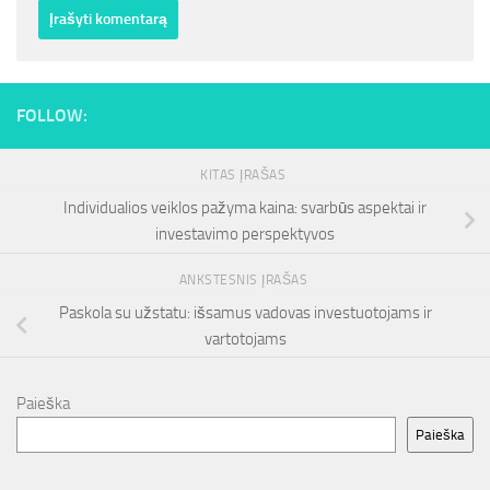
FOLLOW:
KITAS ĮRAŠAS
Individualios veiklos pažyma kaina: svarbūs aspektai ir
investavimo perspektyvos
ANKSTESNIS ĮRAŠAS
Paskola su užstatu: išsamus vadovas investuotojams ir
vartotojams
Paieška
Paieška