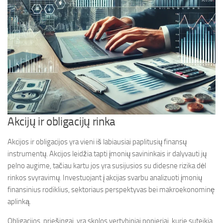
Akcijų ir obligacijų rinka
Akcijos ir obligacijos yra vieni iš labiausiai paplitusių finansų
instrumentų. Akcijos leidžia tapti įmonių savininkais ir dalyvauti jų
pelno augime, tačiau kartu jos yra susijusios su didesne rizika dėl
rinkos svyravimų. Investuojant į akcijas svarbu analizuoti įmonių
finansinius rodiklius, sektoriaus perspektyvas bei makroekonominę
aplinką.
Obligacijos, priešingai, yra skolos vertybiniai popieriai, kurie suteikia