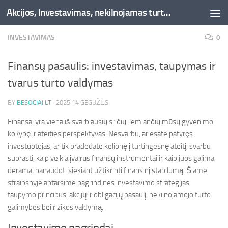
Akcijos, Investavimas, nekilnojamas turtas, kriptovaliutos - Besociai.lt
Skip to content
INVESTAVIMAS
0
Finansų pasaulis: investavimas, taupymas ir
tvarus turto valdymas
BY
BESOCIAI.LT
·
2025 14 GEGUŽĖS
Finansai yra viena iš svarbiausių sričių, lemiančių mūsų gyvenimo
kokybę ir ateities perspektyvas. Nesvarbu, ar esate patyręs
investuotojas, ar tik pradedate kelionę į turtingesnę ateitį, svarbu
suprasti, kaip veikia įvairūs finansų instrumentai ir kaip juos galima
deramai panaudoti siekiant užtikrinti finansinį stabilumą. Šiame
straipsnyje aptarsime pagrindines investavimo strategijas,
taupymo principus, akcijų ir obligacijų pasaulį, nekilnojamojo turto
galimybes bei rizikos valdymą.