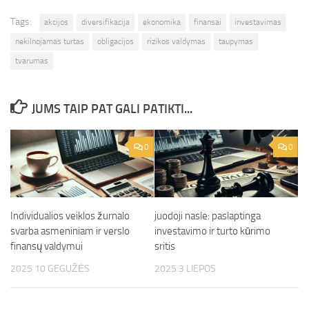
Tags:
akcijos
diversifikacija
ekonomika
finansai
investavimas
nekilnojamas turtas
obligacijos
rizikos valdymas
taupymas
tvarumas
JUMS TAIP PAT GALI PATIKTI...
0
0
Individualios veiklos žurnalo
juodoji nasle: paslaptinga
svarba asmeniniam ir verslo
investavimo ir turto kūrimo
finansų valdymui
sritis
2025 10 GEGUŽĖS
2025 3 LIEPOS