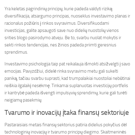
Yra keletas pagrindinių principų, kurie padeda valdyti riziką:
diversifikacija, atsargumo principas, nuoseklus investavimo planas ir
racionalus požiūris į rinkos svyravimus. Diversifikuodami
investicijas, galite apsaugoti save nuo didelių nuostolių vienos
srities blogo pasirodymo atveju. Be to, svarbu nuolat mokytis ir
sekti rinkos tendencijas, nes žinios padeda priimti geresnius
sprendimus.
Investavimo psichologija taip pat reikalauja išmokti atsižvelgti į savo
emocijas. Pavyzdžiui, didelė rinka svyravimo metu gali sukelti
paniką, tačiau svarbu suprasti, kad trumpalaikiai nuostoliai nebūtinai
reiškia ilgalaikį nesėkmę. Tinkamai suplanuotas investicijų portfelis
ir kantrybė padeda išvengti impulsyvių sprendimų, kurie gali turėti
neigiamų pasekmių.
Tvarumo ir inovacijų įtaka finansų sektoriuje
Pastaraisiais metais finansų sektorius patiria didelius pokyčius dėl
technologinių inovacijų ir tvarumo principų diegimo. Skaitmeninės