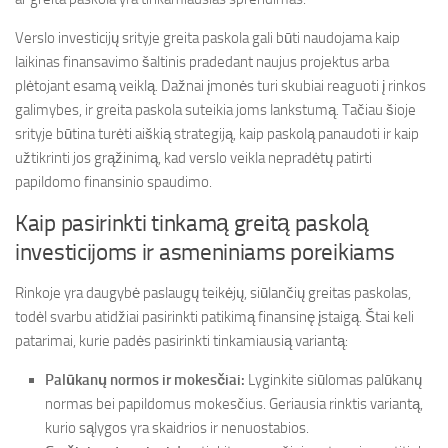
Verslo investicijų srityje greita paskola gali būti naudojama kaip
laikinas finansavimo šaltinis pradedant naujus projektus arba
plėtojant esamą veiklą. Dažnai įmonės turi skubiai reaguoti į rinkos
galimybes, ir greita paskola suteikia joms lankstumą. Tačiau šioje
srityje būtina turėti aiškią strategiją, kaip paskolą panaudoti ir kaip
užtikrinti jos grąžinimą, kad verslo veikla nepradėtų patirti
papildomo finansinio spaudimo.
Kaip pasirinkti tinkamą greitą paskolą
investicijoms ir asmeniniams poreikiams
Rinkoje yra daugybė paslaugų teikėjų, siūlančių greitas paskolas,
todėl svarbu atidžiai pasirinkti patikimą finansinę įstaigą. Štai keli
patarimai, kurie padės pasirinkti tinkamiausią variantą:
Palūkanų normos ir mokesčiai:
Lyginkite siūlomas palūkanų
normas bei papildomus mokesčius. Geriausia rinktis variantą,
kurio sąlygos yra skaidrios ir nenuostabios.