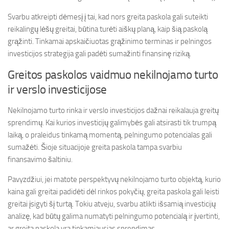
Svarbu atkreipti dėmesį į tai, kad nors greita paskola gali suteikti
reikalingų lėšų greitai, būtina turėti aiškų planą, kaip šią paskolą
grąžinti. Tinkamai apskaičiuotas grąžinimo terminas ir pelningos
investicijos strategija gali padėti sumažinti finansinę riziką.
Greitos paskolos vaidmuo nekilnojamo turto
ir verslo investicijose
Nekilnojamo turto rinka ir verslo investicijos dažnai reikalauja greitų
sprendimų. Kai kurios investicijų galimybės gali atsirasti tik trumpą
laiką, o praleidus tinkamą momentą, pelningumo potencialas gali
sumažėti. Šioje situacijoje greita paskola tampa svarbiu
finansavimo šaltiniu.
Pavyzdžiui, jei matote perspektyvų nekilnojamo turto objektą, kurio
kaina gali greitai padidėti dėl rinkos pokyčių, greita paskola gali leisti
greitai įsigyti šį turtą. Tokiu atveju, svarbu atlikti išsamią investicijų
analizę, kad būtų galima numatyti pelningumo potencialą ir įvertinti,
ar greita paskola yra tinkamiausias sprendimas.