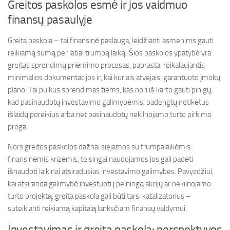
Greitos paskolos esmė ir jos vaidmuo
finansų pasaulyje
Greita paskola – tai finansinė paslauga, leidžianti asmenims gauti
reikiamą sumą per labai trumpą laiką. Šios paskolos ypatybė yra
greitas sprendimų priėmimo procesas, paprastai reikalaujantis
minimalios dokumentacijos ir, kai kuriais atvejais, garantuoto įmokų
plano. Tai puikus sprendimas tiems, kas nori iš karto gauti pinigų,
kad pasinaudotų investavimo galimybėmis, padengtų netikėtus
išlaidų poreikius arba net pasinaudotų nekilnojamo turto pirkimo
proga.
Nors greitos paskolos dažnai siejamos su trumpalaikėmis
finansinėmis krizėmis, teisingai naudojamos jos gali padėti
išnaudoti laikinai atsiradusias investavimo galimybes. Pavyzdžiui,
kai atsiranda galimybė investuoti į pelningą akcijų ar nekilnojamo
turto projektą, greita paskola gali būti tarsi katalizatorius –
suteikianti reikiamą kapitalą lanksčiam finansų valdymui.
Investavimas ir greita paskola: perspektyvos