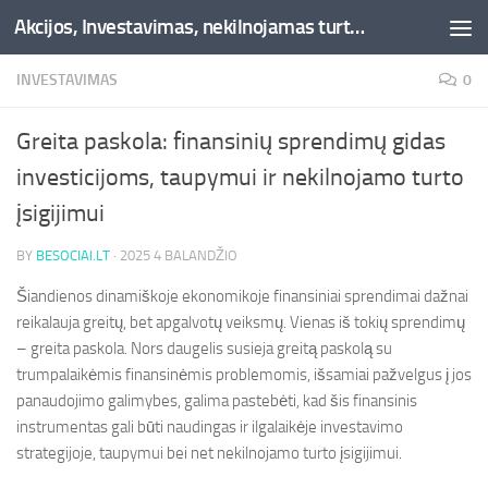
Akcijos, Investavimas, nekilnojamas turtas, kriptovaliutos - Besociai.lt
Skip to content
INVESTAVIMAS
0
Greita paskola: finansinių sprendimų gidas
investicijoms, taupymui ir nekilnojamo turto
įsigijimui
BY
BESOCIAI.LT
·
2025 4 BALANDŽIO
Šiandienos dinamiškoje ekonomikoje finansiniai sprendimai dažnai
reikalauja greitų, bet apgalvotų veiksmų. Vienas iš tokių sprendimų
– greita paskola. Nors daugelis susieja greitą paskolą su
trumpalaikėmis finansinėmis problemomis, išsamiai pažvelgus į jos
panaudojimo galimybes, galima pastebėti, kad šis finansinis
instrumentas gali būti naudingas ir ilgalaikėje investavimo
strategijoje, taupymui bei net nekilnojamo turto įsigijimui.