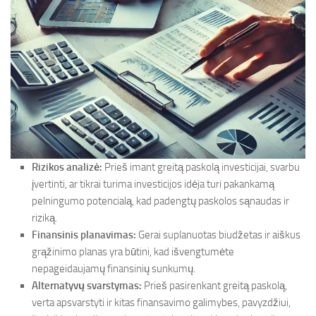
Rizikos analizė:
Prieš imant greitą paskolą investicijai, svarbu
įvertinti, ar tikrai turima investicijos idėja turi pakankamą
pelningumo potencialą, kad padengtų paskolos sąnaudas ir
riziką.
Finansinis planavimas:
Gerai suplanuotas biudžetas ir aiškus
grąžinimo planas yra būtini, kad išvengtumėte
nepageidaujamų finansinių sunkumų.
Alternatyvų svarstymas:
Prieš pasirenkant greitą paskolą,
verta apsvarstyti ir kitas finansavimo galimybes, pavyzdžiui,