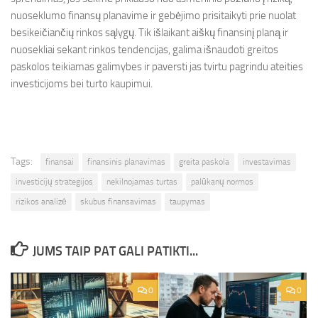
nuoseklumo finansų planavime ir gebėjimo prisitaikyti prie nuolat
besikeičiančių rinkos sąlygų. Tik išlaikant aiškų finansinį planą ir
nuosekliai sekant rinkos tendencijas, galima išnaudoti greitos
paskolos teikiamas galimybes ir paversti jas tvirtu pagrindu ateities
investicijoms bei turto kaupimui.
Tags:
finansai
finansinis planavimas
greita paskola
investavimas
investicijų strategijos
nekilnojamas turtas
palūkanų normos
rizikos analizė
skubus finansavimas
taupymas
JUMS TAIP PAT GALI PATIKTI...
0
0