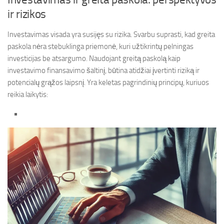
ir rizikos
Investavimas visada yra susijęs su rizika. Svarbu suprasti, kad greita
paskola nėra stebuklinga priemonė, kuri užtikrintų pelningas
investicijas be atsargumo. Naudojant greitą paskolą kaip
investavimo finansavimo šaltinį, būtina atidžiai įvertinti riziką ir
potencialų grąžos laipsnį. Yra keletas pagrindinių principų, kuriuos
reikia laikytis: