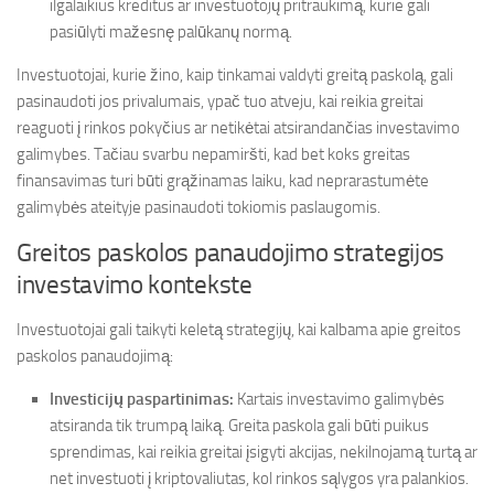
ilgalaikius kreditus ar investuotojų pritraukimą, kurie gali
pasiūlyti mažesnę palūkanų normą.
Investuotojai, kurie žino, kaip tinkamai valdyti greitą paskolą, gali
pasinaudoti jos privalumais, ypač tuo atveju, kai reikia greitai
reaguoti į rinkos pokyčius ar netikėtai atsirandančias investavimo
galimybes. Tačiau svarbu nepamiršti, kad bet koks greitas
finansavimas turi būti grąžinamas laiku, kad neprarastumėte
galimybės ateityje pasinaudoti tokiomis paslaugomis.
Greitos paskolos panaudojimo strategijos
investavimo kontekste
Investuotojai gali taikyti keletą strategijų, kai kalbama apie greitos
paskolos panaudojimą:
Investicijų paspartinimas:
Kartais investavimo galimybės
atsiranda tik trumpą laiką. Greita paskola gali būti puikus
sprendimas, kai reikia greitai įsigyti akcijas, nekilnojamą turtą ar
net investuoti į kriptovaliutas, kol rinkos sąlygos yra palankios.