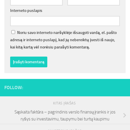
Interneto puslapis
Noriu savo interneto naršyklėje išsaugoti vardą, el. pašto
adresą ir interneto puslapį, kad jų nebereiktų įvesti iš naujo,
kai kitą kartą vėl norėsiu parašyti komentarą.
FOLLOW:
KITAS ĮRAŠAS
Sąskaita faktūra – pagrindinis verslo finansų įrankis ir jos
ryšys su investavimu, taupymu bei turtų kaupimu