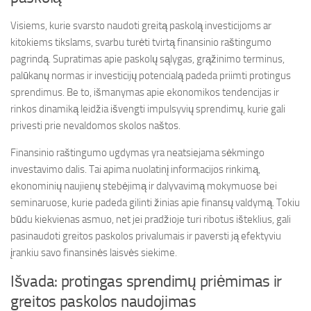
Visiems, kurie svarsto naudoti greitą paskolą investicijoms ar
kitokiems tikslams, svarbu turėti tvirtą finansinio raštingumo
pagrindą. Supratimas apie paskolų sąlygas, grąžinimo terminus,
palūkanų normas ir investicijų potencialą padeda priimti protingus
sprendimus. Be to, išmanymas apie ekonomikos tendencijas ir
rinkos dinamiką leidžia išvengti impulsyvių sprendimų, kurie gali
privesti prie nevaldomos skolos naštos.
Finansinio raštingumo ugdymas yra neatsiejama sėkmingo
investavimo dalis. Tai apima nuolatinį informacijos rinkimą,
ekonominių naujienų stebėjimą ir dalyvavimą mokymuose bei
seminaruose, kurie padeda gilinti žinias apie finansų valdymą. Tokiu
būdu kiekvienas asmuo, net jei pradžioje turi ribotus išteklius, gali
pasinaudoti greitos paskolos privalumais ir paversti ją efektyviu
įrankiu savo finansinės laisvės siekime.
Išvada: protingas sprendimų priėmimas ir
greitos paskolos naudojimas