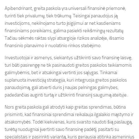
Apibendrinant, greita paskola yra universali finansinė priemonė,
turinti tiek privalumų, tiek trūkumų. Teisingai panaudojus ją
investicijoms, nekilnojamo turto įsigijimui ar net kasdieniams
finansiniams poreikiams, galima pasiekti reikšmingų rezultatų.
Tačiau sėkmės raktas slypi atsargioje rizikos analizėje, išsamio
finansinio planavimo ir nuolatinio rinkos stebėjimo.
Investuotojai ir asmenys, siekiantys užtikrinti savo finansinę laisvę,
turi būti pasirengę ne tik pasinaudoti greitos paskolos teikiamomis
galimybėmis, bet ir atsakingai vertinti jos sąlygas. Tinkamai
suplanuota investicijų strategija, kuri integruoja greitos paskolos
panaudojimą, gali atverti duris į naujas pelningas galimybes,
padedančias auginti turtą ir užtikrinti finansinį saugumą ateityje.
Nors greita paskola gali atrodyti kaip greitas sprendimas, būtina
prisiminti, kad finansiniai sprendimai reikalauja ilgalaikio mąstymo ir
atsakomybės. Todėl kiekvienas, kuris svarsto naudoti šią paslaugą,
turėtų nuodugniai įvertinti savo finansinę padėtį, pasitarti su
specialistais ir pasirinkti variantą, kuris geriausiai atitinka asmeninius