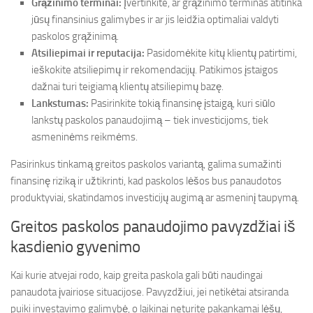
Grąžinimo terminai:
Įvertinkite, ar grąžinimo terminas atitinka
jūsų finansinius galimybes ir ar jis leidžia optimaliai valdyti
paskolos grąžinimą.
Atsiliepimai ir reputacija:
Pasidomėkite kitų klientų patirtimi,
ieškokite atsiliepimų ir rekomendacijų. Patikimos įstaigos
dažnai turi teigiamą klientų atsiliepimų bazę.
Lankstumas:
Pasirinkite tokią finansinę įstaigą, kuri siūlo
lankstų paskolos panaudojimą – tiek investicijoms, tiek
asmeninėms reikmėms.
Pasirinkus tinkamą greitos paskolos variantą, galima sumažinti
finansinę riziką ir užtikrinti, kad paskolos lėšos bus panaudotos
produktyviai, skatindamos investicijų augimą ar asmeninį taupymą.
Greitos paskolos panaudojimo pavyzdžiai iš
kasdienio gyvenimo
Kai kurie atvejai rodo, kaip greita paskola gali būti naudingai
panaudota įvairiose situacijose. Pavyzdžiui, jei netikėtai atsiranda
puiki investavimo galimybė, o laikinai neturite pakankamai lėšų,