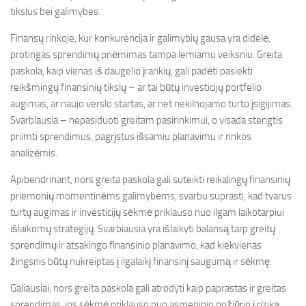
tikslus bei galimybes.
Finansų rinkoje, kur konkurencija ir galimybių gausa yra didelė,
protingas sprendimų priėmimas tampa lemiamu veiksniu. Greita
paskola, kaip vienas iš daugelio įrankių, gali padėti pasiekti
reikšmingų finansinių tikslų – ar tai būtų investicijų portfelio
augimas, ar naujo verslo startas, ar net nekilnojamo turto įsigijimas.
Svarbiausia – nepasiduoti greitam pasirinkimui, o visada stengtis
priimti sprendimus, pagrįstus išsamiu planavimu ir rinkos
analizėmis.
Apibendrinant, nors greita paskola gali suteikti reikalingų finansinių
priemonių momentinėms galimybėms, svarbu suprasti, kad tvarus
turtų augimas ir investicijų sėkmė priklauso nuo ilgam laikotarpiui
išlaikomų strategijų. Svarbiausia yra išlaikyti balansą tarp greitų
sprendimų ir atsakingo finansinio planavimo, kad kiekvienas
žingsnis būtų nukreiptas į ilgalaikį finansinį saugumą ir sėkmę.
Galiausiai, nors greita paskola gali atrodyti kaip paprastas ir greitas
sprendimas, jos sėkmė priklauso nuo asmeninio požiūrio į riziką,