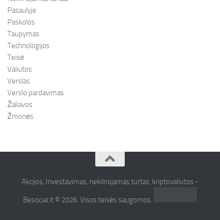
Pasaulyje
Paskolos
Taupymas
Technologijos
Teisė
Valiutos
Verslas
Verslo pardavimas
Žaliavos
Žmonės
Akcijos, Investavimas, nekilnojamas turtas, kriptovaliutos -
Besociai.lt © 2026. Visos teisės saugomos.