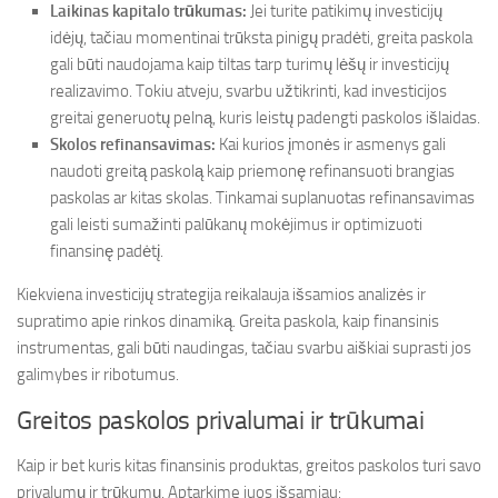
Laikinas kapitalo trūkumas:
Jei turite patikimų investicijų
idėjų, tačiau momentinai trūksta pinigų pradėti, greita paskola
gali būti naudojama kaip tiltas tarp turimų lėšų ir investicijų
realizavimo. Tokiu atveju, svarbu užtikrinti, kad investicijos
greitai generuotų pelną, kuris leistų padengti paskolos išlaidas.
Skolos refinansavimas:
Kai kurios įmonės ir asmenys gali
naudoti greitą paskolą kaip priemonę refinansuoti brangias
paskolas ar kitas skolas. Tinkamai suplanuotas refinansavimas
gali leisti sumažinti palūkanų mokėjimus ir optimizuoti
finansinę padėtį.
Kiekviena investicijų strategija reikalauja išsamios analizės ir
supratimo apie rinkos dinamiką. Greita paskola, kaip finansinis
instrumentas, gali būti naudingas, tačiau svarbu aiškiai suprasti jos
galimybes ir ribotumus.
Greitos paskolos privalumai ir trūkumai
Kaip ir bet kuris kitas finansinis produktas, greitos paskolos turi savo
privalumų ir trūkumų. Aptarkime juos išsamiau: