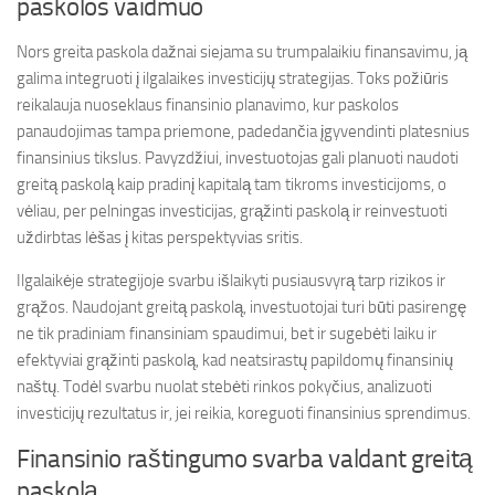
paskolos vaidmuo
Nors greita paskola dažnai siejama su trumpalaikiu finansavimu, ją
galima integruoti į ilgalaikes investicijų strategijas. Toks požiūris
reikalauja nuoseklaus finansinio planavimo, kur paskolos
panaudojimas tampa priemone, padedančia įgyvendinti platesnius
finansinius tikslus. Pavyzdžiui, investuotojas gali planuoti naudoti
greitą paskolą kaip pradinį kapitalą tam tikroms investicijoms, o
vėliau, per pelningas investicijas, grąžinti paskolą ir reinvestuoti
uždirbtas lėšas į kitas perspektyvias sritis.
Ilgalaikėje strategijoje svarbu išlaikyti pusiausvyrą tarp rizikos ir
grąžos. Naudojant greitą paskolą, investuotojai turi būti pasirengę
ne tik pradiniam finansiniam spaudimui, bet ir sugebėti laiku ir
efektyviai grąžinti paskolą, kad neatsirastų papildomų finansinių
naštų. Todėl svarbu nuolat stebėti rinkos pokyčius, analizuoti
investicijų rezultatus ir, jei reikia, koreguoti finansinius sprendimus.
Finansinio raštingumo svarba valdant greitą
paskolą