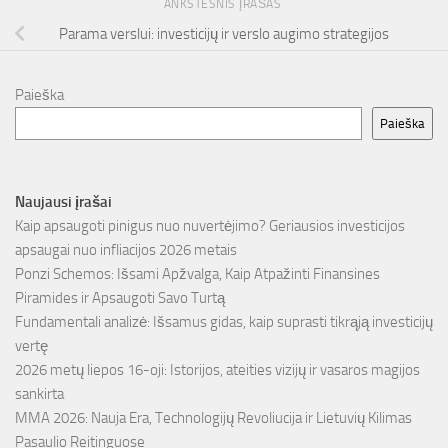
ANKSTESNIS ĮRAŠAS
Parama verslui: investicijų ir verslo augimo strategijos
Paieška
Paieška
Naujausi įrašai
Kaip apsaugoti pinigus nuo nuvertėjimo? Geriausios investicijos
apsaugai nuo infliacijos 2026 metais
Ponzi Schemos: Išsami Apžvalga, Kaip Atpažinti Finansines
Piramides ir Apsaugoti Savo Turtą
Fundamentali analizė: Išsamus gidas, kaip suprasti tikrąją investicijų
vertę
2026 metų liepos 16-oji: Istorijos, ateities vizijų ir vasaros magijos
sankirta
MMA 2026: Nauja Era, Technologijų Revoliucija ir Lietuvių Kilimas
Pasaulio Reitinguose