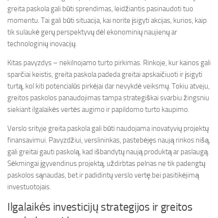
greita paskola gali būti sprendimas, leidžiantis pasinaudoti tuo
momentu. Tai gali būti situacija, kai norite įsigyti akcijas, kurios, kaip
tik sulaukė gerų perspektyvų dėl ekonominių naujienų ar
technologinių inovacijų.
Kitas pavyzdys – nekilnojamo turto pirkimas. Rinkoje, kur kainos gali
sparčiai keistis, greita paskola padeda greitai apskaičiuoti ir įsigyti
turtą, kol kiti potencialūs pirkėjai dar nevykdė veiksmų. Tokiu atveju,
greitos paskolos panaudojimas tampa strategiškai svarbiu žingsniu
siekiant ilgalaikės vertės augimo ir papildomo turto kaupimo.
Verslo srityje greita paskola gali būti naudojama inovatyvių projektų
finansavimui. Pavyzdžiui, verslininkas, pastebėjęs naują rinkos nišą,
gali greitai gauti paskolą, kad išbandytų naują produktą ar paslaugą.
Sėkmingai įgyvendinus projektą, uždirbtas pelnas ne tik padengtų
paskolos sąnaudas, bet ir padidintų verslo vertę bei pasitikėjimą
investuotojais.
Ilgalaikės investicijų strategijos ir greitos