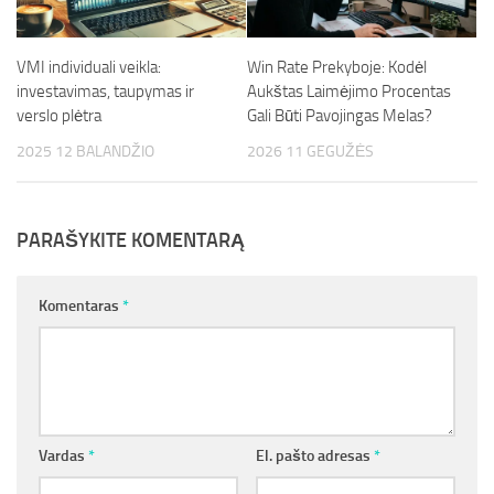
VMI individuali veikla:
Win Rate Prekyboje: Kodėl
investavimas, taupymas ir
Aukštas Laimėjimo Procentas
verslo plėtra
Gali Būti Pavojingas Melas?
2025 12 BALANDŽIO
2026 11 GEGUŽĖS
PARAŠYKITE KOMENTARĄ
Komentaras
*
Vardas
*
El. pašto adresas
*