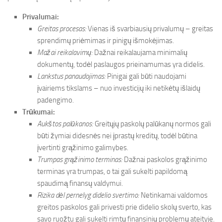
Privalumai:
Greitas procesas:
Vienas iš svarbiausių privalumų – greitas
sprendimų priėmimas ir pinigų išmokėjimas.
Mažai reikalavimų:
Dažnai reikalaujama minimalių
dokumentų, todėl paslaugos prieinamumas yra didelis.
Lankstus panaudojimas:
Pinigai gali būti naudojami
įvairiems tikslams – nuo investicijų iki netikėtų išlaidų
padengimo.
Trūkumai:
Aukštos palūkanos:
Greitųjų paskolų palūkanų normos gali
būti žymiai didesnės nei įprastų kreditų, todėl būtina
įvertinti grąžinimo galimybes.
Trumpas grąžinimo terminas:
Dažnai paskolos grąžinimo
terminas yra trumpas, o tai gali sukelti papildomą
spaudimą finansų valdymui.
Rizika dėl pernelyg didelio svertimo:
Netinkamai valdomos
greitos paskolos gali privesti prie didelio skolų sverto, kas
savo ruožtu gali sukelti rimtų finansinių problemų ateityje.