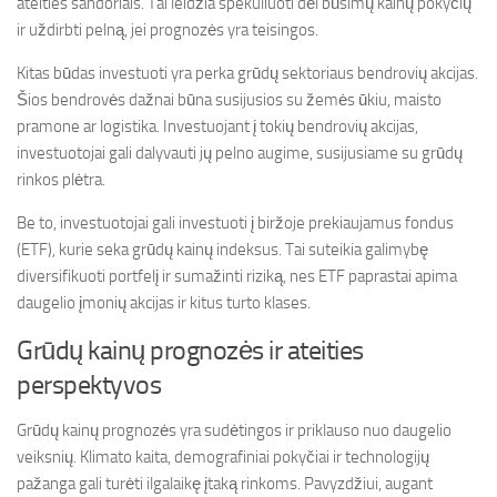
ateities sandoriais. Tai leidžia spekuliuoti dėl būsimų kainų pokyčių
ir uždirbti pelną, jei prognozės yra teisingos.
Kitas būdas investuoti yra perka grūdų sektoriaus bendrovių akcijas.
Šios bendrovės dažnai būna susijusios su žemės ūkiu, maisto
pramone ar logistika. Investuojant į tokių bendrovių akcijas,
investuotojai gali dalyvauti jų pelno augime, susijusiame su grūdų
rinkos plėtra.
Be to, investuotojai gali investuoti į biržoje prekiaujamus fondus
(ETF), kurie seka grūdų kainų indeksus. Tai suteikia galimybę
diversifikuoti portfelį ir sumažinti riziką, nes ETF paprastai apima
daugelio įmonių akcijas ir kitus turto klases.
Grūdų kainų prognozės ir ateities
perspektyvos
Grūdų kainų prognozės yra sudėtingos ir priklauso nuo daugelio
veiksnių. Klimato kaita, demografiniai pokyčiai ir technologijų
pažanga gali turėti ilgalaikę įtaką rinkoms. Pavyzdžiui, augant