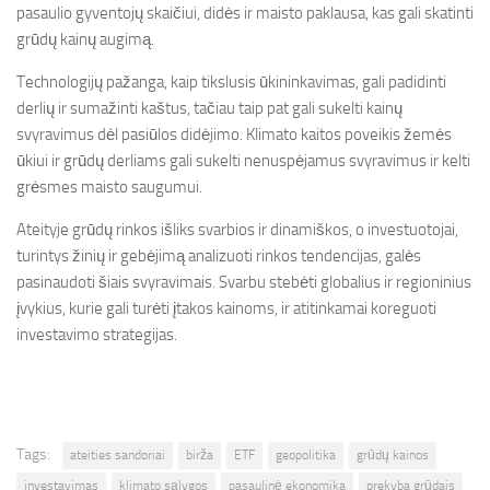
pasaulio gyventojų skaičiui, didės ir maisto paklausa, kas gali skatinti
grūdų kainų augimą.
Technologijų pažanga, kaip tikslusis ūkininkavimas, gali padidinti
derlių ir sumažinti kaštus, tačiau taip pat gali sukelti kainų
svyravimus dėl pasiūlos didėjimo. Klimato kaitos poveikis žemės
ūkiui ir grūdų derliams gali sukelti nenuspėjamus svyravimus ir kelti
grėsmes maisto saugumui.
Ateityje grūdų rinkos išliks svarbios ir dinamiškos, o investuotojai,
turintys žinių ir gebėjimą analizuoti rinkos tendencijas, galės
pasinaudoti šiais svyravimais. Svarbu stebėti globalius ir regioninius
įvykius, kurie gali turėti įtakos kainoms, ir atitinkamai koreguoti
investavimo strategijas.
Tags:
ateities sandoriai
birža
ETF
geopolitika
grūdų kainos
investavimas
klimato sąlygos
pasaulinė ekonomika
prekyba grūdais