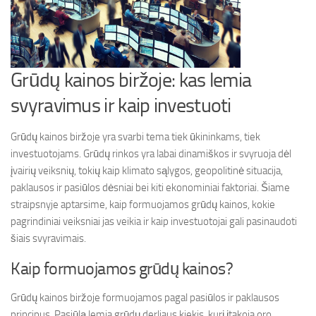
Grūdų kainos biržoje: kas lemia
svyravimus ir kaip investuoti
Grūdų kainos biržoje yra svarbi tema tiek ūkininkams, tiek
investuotojams. Grūdų rinkos yra labai dinamiškos ir svyruoja dėl
įvairių veiksnių, tokių kaip klimato sąlygos, geopolitinė situacija,
paklausos ir pasiūlos dėsniai bei kiti ekonominiai faktoriai. Šiame
straipsnyje aptarsime, kaip formuojamos grūdų kainos, kokie
pagrindiniai veiksniai jas veikia ir kaip investuotojai gali pasinaudoti
šiais svyravimais.
Kaip formuojamos grūdų kainos?
Grūdų kainos biržoje formuojamos pagal pasiūlos ir paklausos
principus. Pasiūlą lemia grūdų derliaus kiekis, kurį įtakoja oro