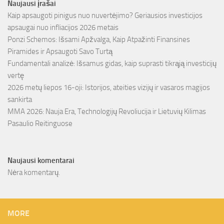
Naujausi įrašai
Kaip apsaugoti pinigus nuo nuvertėjimo? Geriausios investicijos
apsaugai nuo infliacijos 2026 metais
Ponzi Schemos: Išsami Apžvalga, Kaip Atpažinti Finansines
Piramides ir Apsaugoti Savo Turtą
Fundamentali analizė: Išsamus gidas, kaip suprasti tikrąją investicijų
vertę
2026 metų liepos 16-oji: Istorijos, ateities vizijų ir vasaros magijos
sankirta
MMA 2026: Nauja Era, Technologijų Revoliucija ir Lietuvių Kilimas
Pasaulio Reitinguose
Naujausi komentarai
Nėra komentarų.
MORE