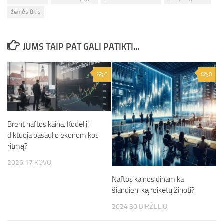
žemės ūkis
JUMS TAIP PAT GALI PATIKTI...
0
0
Brent naftos kaina: Kodėl ji
diktuoja pasaulio ekonomikos
ritmą?
2026 17 KOVO
Naftos kainos dinamika
šiandien: ką reikėtų žinoti?
2024 30 BIRŽELIO