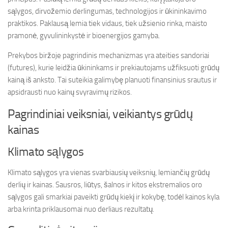
sąlygos, dirvožemio derlingumas, technologijos ir ūkininkavimo
praktikos. Paklausą lemia tiek vidaus, tiek užsienio rinka, maisto
pramonė, gyvulininkystė ir bioenergijos gamyba.
Prekybos biržoje pagrindinis mechanizmas yra ateities sandoriai
(futures), kurie leidžia ūkininkams ir prekiautojams užfiksuoti grūdų
kainą iš anksto. Tai suteikia galimybę planuoti finansinius srautus ir
apsidrausti nuo kainų svyravimų rizikos.
Pagrindiniai veiksniai, veikiantys grūdų
kainas
Klimato sąlygos
Klimato sąlygos yra vienas svarbiausių veiksnių, lemiančių grūdų
derlių ir kainas. Sausros, liūtys, šalnos ir kitos ekstremalios oro
sąlygos gali smarkiai paveikti grūdų kiekį ir kokybę, todėl kainos kyla
arba krinta priklausomai nuo derliaus rezultatų.