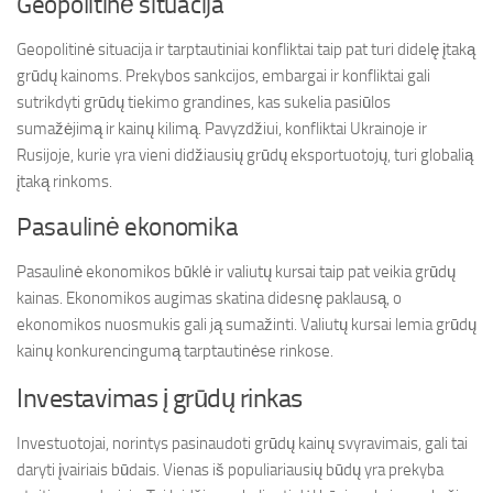
Geopolitinė situacija
Geopolitinė situacija ir tarptautiniai konfliktai taip pat turi didelę įtaką
grūdų kainoms. Prekybos sankcijos, embargai ir konfliktai gali
sutrikdyti grūdų tiekimo grandines, kas sukelia pasiūlos
sumažėjimą ir kainų kilimą. Pavyzdžiui, konfliktai Ukrainoje ir
Rusijoje, kurie yra vieni didžiausių grūdų eksportuotojų, turi globalią
įtaką rinkoms.
Pasaulinė ekonomika
Pasaulinė ekonomikos būklė ir valiutų kursai taip pat veikia grūdų
kainas. Ekonomikos augimas skatina didesnę paklausą, o
ekonomikos nuosmukis gali ją sumažinti. Valiutų kursai lemia grūdų
kainų konkurencingumą tarptautinėse rinkose.
Investavimas į grūdų rinkas
Investuotojai, norintys pasinaudoti grūdų kainų svyravimais, gali tai
daryti įvairiais būdais. Vienas iš populiariausių būdų yra prekyba