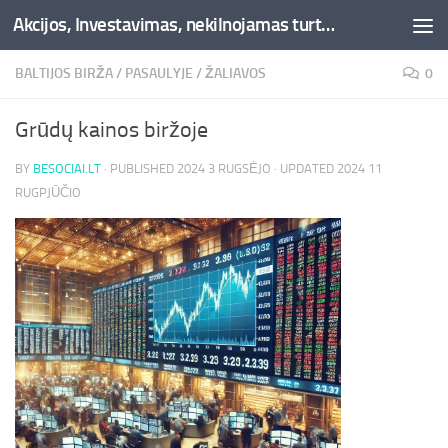
Akcijos, Investavimas, nekilnojamas turtas, kriptovaliutos - Besociai.lt
Skip to content
BALTIJOS BIRŽA
/
PASAULYJE
/
ŽALIAVOS
0
Grūdų kainos biržoje
BY
BESOCIAI.LT
· PUBLISHED
2024 3 RUGSĖJO
· UPDATED
2024 11
RUGPJŪČIO