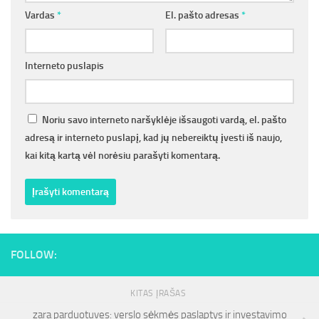
Vardas
*
El. pašto adresas
*
Interneto puslapis
Noriu savo interneto naršyklėje išsaugoti vardą, el. pašto
adresą ir interneto puslapį, kad jų nebereiktų įvesti iš naujo,
kai kitą kartą vėl norėsiu parašyti komentarą.
FOLLOW:
KITAS ĮRAŠAS
zara parduotuves: verslo sėkmės paslaptys ir investavimo