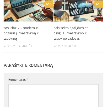
0
0
sąskaita123: modernus
Kaip sėkmingai įdarbinti
požiūris į investavimą ir
pinigus: investavimo ir
taupymą
taupymo vadovas
2025 21 BALANDŽIO
2025 10 SAUSIO
PARAŠYKITE KOMENTARĄ
Komentaras
*