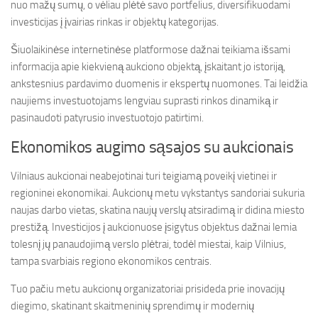
nuo mažų sumų, o vėliau plėtė savo portfelius, diversifikuodami
investicijas į įvairias rinkas ir objektų kategorijas.
Šiuolaikinėse internetinėse platformose dažnai teikiama išsami
informacija apie kiekvieną aukciono objektą, įskaitant jo istoriją,
ankstesnius pardavimo duomenis ir ekspertų nuomones. Tai leidžia
naujiems investuotojams lengviau suprasti rinkos dinamiką ir
pasinaudoti patyrusio investuotojo patirtimi.
Ekonomikos augimo sąsajos su aukcionais
Vilniaus aukcionai neabejotinai turi teigiamą poveikį vietinei ir
regioninei ekonomikai. Aukcionų metu vykstantys sandoriai sukuria
naujas darbo vietas, skatina naujų verslų atsiradimą ir didina miesto
prestižą. Investicijos į aukcionuose įsigytus objektus dažnai lemia
tolesnį jų panaudojimą verslo plėtrai, todėl miestai, kaip Vilnius,
tampa svarbiais regiono ekonomikos centrais.
Tuo pačiu metu aukcionų organizatoriai prisideda prie inovacijų
diegimo, skatinant skaitmeninių sprendimų ir modernių