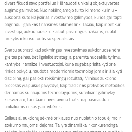
diversifikuoti savo portfelius ir išnaudoti unikalių objektų vertės
augimo galimybes. Nuo nekilnojamojo turto iki meno kūrinių –
aukcionai suteikia įvairias investavimo galimybes, kurios gali tapti
pagrindu ilgalaikės finansinės sėkmės link. Tačiau, kaip ir bet kuri
investicija, aukcionuose reikia būti pasirengus rizikoms, nuolat
mokytis ir konsultuotis su specialistais.
Svarbu suprasti, kad sėkmingas investavimas aukcionuose nėra
greitas pelnas, bet ilgalaikė strategija, paremta nuosekliu tyrimu,
kantrybe ir analize. Investuotojai, kurie sugeba prisitaikyti prie
rinkos pokyčių, naudotis moderniomis technologijomis ir išlaikyti
discipliną, gali pasiekti reikšmingų rezultatų. Vilniaus aukciono
procesas yra puikus pavyzdys, kaip tradicinės prekybos metodikos
derinamos su naujomis technologijomis, suteikiant galimybę
kiekvienam, turinčiam investavimo troškimą, pasinaudoti
unikaliomis rinkos galimybėmis.
Galiausiai, aukcionų sėkmė priklauso nuo nuolatinio tobulėjimo ir
atvirumo naujoms idėjoms. Tai yra dinamiška ir konkurencinga