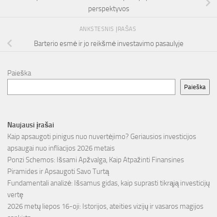
perspektyvos
ANKSTESNIS ĮRAŠAS
Barterio esmė ir jo reikšmė investavimo pasaulyje
Paieška
Paieška
Naujausi įrašai
Kaip apsaugoti pinigus nuo nuvertėjimo? Geriausios investicijos
apsaugai nuo infliacijos 2026 metais
Ponzi Schemos: Išsami Apžvalga, Kaip Atpažinti Finansines
Piramides ir Apsaugoti Savo Turtą
Fundamentali analizė: Išsamus gidas, kaip suprasti tikrąją investicijų
vertę
2026 metų liepos 16-oji: Istorijos, ateities vizijų ir vasaros magijos