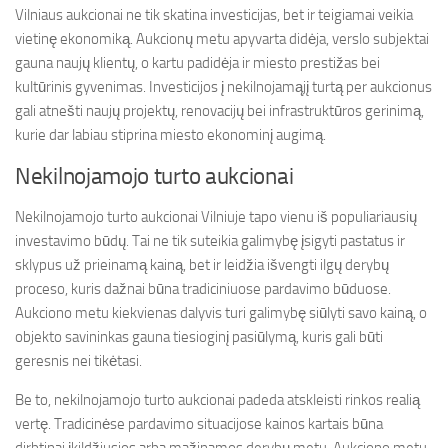
Vilniaus aukcionai ne tik skatina investicijas, bet ir teigiamai veikia
vietinę ekonomiką. Aukcionų metu apyvarta didėja, verslo subjektai
gauna naujų klientų, o kartu padidėja ir miesto prestižas bei
kultūrinis gyvenimas. Investicijos į nekilnojamąjį turtą per aukcionus
gali atnešti naujų projektų, renovacijų bei infrastruktūros gerinimą,
kurie dar labiau stiprina miesto ekonominį augimą.
Nekilnojamojo turto aukcionai
Nekilnojamojo turto aukcionai Vilniuje tapo vienu iš populiariausių
investavimo būdų. Tai ne tik suteikia galimybę įsigyti pastatus ir
sklypus už prieinamą kainą, bet ir leidžia išvengti ilgų derybų
proceso, kuris dažnai būna tradiciniuose pardavimo būduose.
Aukciono metu kiekvienas dalyvis turi galimybę siūlyti savo kainą, o
objekto savininkas gauna tiesioginį pasiūlymą, kuris gali būti
geresnis nei tikėtasi.
Be to, nekilnojamojo turto aukcionai padeda atskleisti rinkos realią
vertę. Tradicinėse pardavimo situacijose kainos kartais būna