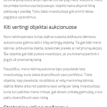
dirbtinai įkildžiusios arba mažinamos derybų metu. Aukciono metu,
kai pirkėjai konkuruoja tarpusavyje, objekto kaina atspindi tikrą
paklausą ir pasiūlą. Tokiu būdu investuotojai gali priimti labiau
pagrįstus sprendimus.
Kiti vertingi objektai aukcionuose
Nors nekilnojamasis turtas dažnai sulaukia didžiausio dėmesio,
aukcionuose galima rasti ir kitų vertingų objektų. Tai gali būti meno
kūriniai, antikvariniai daiktai, kolekcinės prekės ar net įmonių akcijos.
Šie objektai gali būti puikios investicijos, jei yra tinkamai įvertinti ir
įsigyti už prieinamą kainą.
Pavyzdžiui, meno kūrinių aukcionai tapo populiarūs tarp
investuotojų, kurie siekia diversifikuoti savo portfelius. Tokie
objektai, kaip paveikslai, skulptūros ar retų menininkų kūriniai,
dažnai išlaiko arba net padidina savo vertę per laiką. Investuotojai,
kurie turi patirties meno rinkoje, gali atrasti unikalių galimybių, o tuo
pačiu diversifikuoti savo riziką.