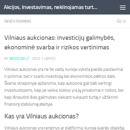
Akcijos, Investavimas, nekilnojamas turtas, kriptovaliutos - Besociai.lt
Skip to content
INVESTAVIMAS
0
Vilniaus aukcionas: investicijų galimybės,
ekonominė svarba ir rizikos vertinimas
BY
BESOCIAI.LT
·
2025 1 LIEPOS
Vilniaus aukcionas yra ne tik vieta, kurioje vyksta įvairūs pardavimai
ir pirkimai, bet ir svarbi investicijų bei ekonomikos plėtros dalis.
Šiame straipsnyje aptarsime, kaip aukcionai gali būti vertingi
investuotojams, kaip jie veikia, kokios yra jų privalumai ir rizikos, bei
kaip išnaudoti šias galimybes siekiant sukaupti turtą ir užtikrinti
finansinį stabilumą ateityje.
Kas yra Vilniaus aukcionas?
Vilniaus aukcionas yra renginys ar platforma, kurioje įvairūs objektai,