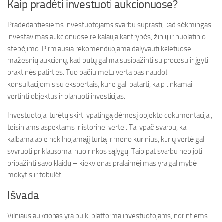
Kaip pradėti investuoti aukcionuose?
Pradedantiesiems investuotojams svarbu suprasti, kad sėkmingas
investavimas aukcionuose reikalauja kantrybės, žinių ir nuolatinio
stebėjimo. Pirmiausia rekomenduojama dalyvauti keletuose
mažesnių aukcionų, kad būtų galima susipažinti su procesu ir įgyti
praktinės patirties. Tuo pačiu metu verta pasinaudoti
konsultacijomis su ekspertais, kurie gali patarti, kaip tinkamai
vertinti objektus ir planuoti investicijas.
Investuotojai turėtų skirti ypatingą dėmesį objekto dokumentacijai,
teisiniams aspektams ir istorinei vertei. Tai ypač svarbu, kai
kalbama apie nekilnojamąjį turtą ir meno kūrinius, kurių vertė gali
svyruoti priklausomai nuo rinkos sąlygų. Taip pat svarbu nebijoti
pripažinti savo klaidų – kiekvienas pralaimėjimas yra galimybė
mokytis ir tobulėti.
Išvada
Vilniaus aukcionas yra puiki platforma investuotojams, norintiems