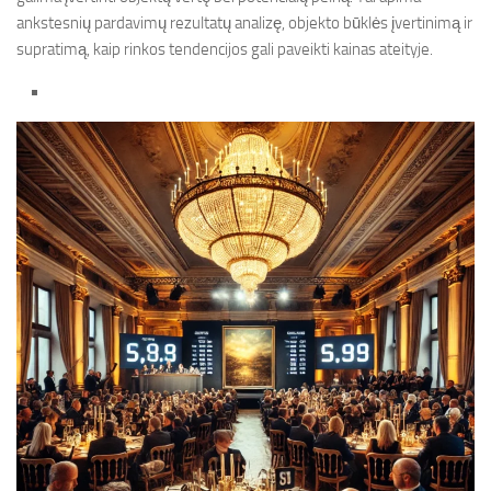
ankstesnių pardavimų rezultatų analizę, objekto būklės įvertinimą ir
supratimą, kaip rinkos tendencijos gali paveikti kainas ateityje.