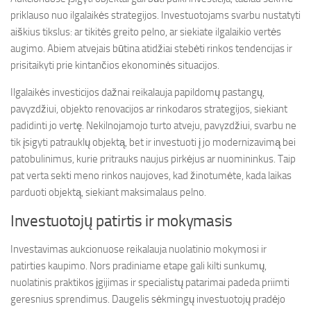
priklauso nuo ilgalaikės strategijos. Investuotojams svarbu nustatyti
aiškius tikslus: ar tikitės greito pelno, ar siekiate ilgalaikio vertės
augimo. Abiem atvejais būtina atidžiai stebėti rinkos tendencijas ir
prisitaikyti prie kintančios ekonominės situacijos.
Ilgalaikės investicijos dažnai reikalauja papildomų pastangų,
pavyzdžiui, objekto renovacijos ar rinkodaros strategijos, siekiant
padidinti jo vertę. Nekilnojamojo turto atveju, pavyzdžiui, svarbu ne
tik įsigyti patrauklų objektą, bet ir investuoti į jo modernizavimą bei
patobulinimus, kurie pritrauks naujus pirkėjus ar nuomininkus. Taip
pat verta sekti meno rinkos naujoves, kad žinotumėte, kada laikas
parduoti objektą, siekiant maksimalaus pelno.
Investuotojų patirtis ir mokymasis
Investavimas aukcionuose reikalauja nuolatinio mokymosi ir
patirties kaupimo. Nors pradiniame etape gali kilti sunkumų,
nuolatinis praktikos įgijimas ir specialistų patarimai padeda priimti
geresnius sprendimus. Daugelis sėkmingų investuotojų pradėjo