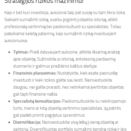
Strategijos rizikos mažinimui
Kaip ir bet kuri investicija, aukcionai taip pat susiję su tam tikra rizika.
Siekiant sumažinti riziką, svarbu įsigilinti į objekto istoriją, atlikti
profesionalų vertinimą bei pasikonsultuoti su specialistais. Toliau
pateikiame keletą patarimų, kaip sumažinti riziką investuojant
aukcionuose:
Tyrimai:
Prieš dalyvaujant aukcione, atlikite išsamią analizę
apie objektą. Sužinokite jo istoriją, ankstesnių pardavimų
duomenis ir galimus priežiūros kaštus ateityje.
Finansinis planavimas:
Nustatykite, kiek esate pasiruošę
investuoti ir kiek rizikos galite sau leisti. Neinvestuokite
daugiau, nei galite prarasti, nes netinkamai įvertintas objektas
gali tapti finansine našta.
Specialistų konsultacijos:
Pasikonsultuokite su nekilnojamojo
turto, meno ar kitų objektų vertinimo specialistais. Jų patirtis
gali padėti priimti pagrįstus sprendimus.
Diversifikacija:
Neinvestuokite visų lėšų į vieną objektą ar
sektorių. Diversifikuotas portfelis sumažins bendrą riziką ir leis