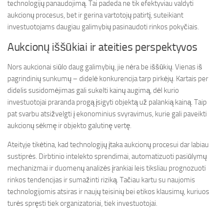
technologijų panaudojimą. Tai padeda ne tik efektyviau valdyti
aukcionų procesus, bet ir gerina vartotojų patirtį, suteikiant
investuotojams daugiau galimybių pasinaudoti rinkos pokyčiais.
Aukcionų iššūkiai ir ateities perspektyvos
Nors aukcionai siūlo daug galimybių, jie nėra be iššūkių. Vienas iš
pagrindinių sunkumų – didelė konkurencija tarp pirkėjų. Kartais per
didelis susidomėjimas gali sukelti kainų augimą, dėl kurio
investuotojai praranda progą įsigyti objektą už palankią kainą. Taip
pat svarbu atsižvelgti į ekonominius svyravimus, kurie gali paveikti
aukcionų sėkmę ir objekto galutinę vertę.
Ateityje tikėtina, kad technologijų įtaka aukcionų procesui dar labiau
sustiprės. Dirbtinio intelekto sprendimai, automatizuoti pasiūlymų
mechanizmai ir duomenų analizės įrankiai leis tiksliau prognozuoti
rinkos tendencijas ir sumažinti riziką. Tačiau kartu su naujomis
technologijomis atsiras ir naujų teisinių bei etikos klausimų, kuriuos
turės spręsti tiek organizatoriai, tiek investuotojai.