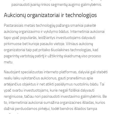
pasinaudoti įvairių rinkos segmentų augimo galimybėmis.
Aukcionų organizatoriai ir technologijos
Pastaraisiais metais technologijų pažanga smarkiai pakeitė
aukcionų organizavimo ir vykdymo būdus. Internetiniai aukcionai
tapo ypač populiarūs, leidžiantys investuotojams dalyvauti
pirkimuose bet kurioje pasaulio vietoje. Vilniaus aukcionų
organizatoriai taip pat pritaiko šiuolaikines technologijas, kad
pagerintų vartotojų patirtį ir užtikrintų skaidrumą viso proceso
metu.
Naudojant specializuotas interneto platformas, dalyviai gali stebėti
realiu laiku vykstančius aukcionus, gauti pranešimus apie
artėjančius objektus ir net atlikti pasiūlymus nuotoliniu būdu. Tai
ypač svarbu investuotojams, kurie negali fiziškai dalyvauti
renginiuose, tačiau nori pasinaudoti investavimo galimybėmis. Be
to, internetiniai aukcionai sumažina organizacines išlaidas, kurios
dažnai perduodamos pirkėjui, todėl bendros išlaidos tampa