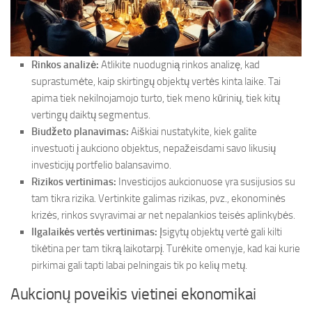
Rinkos analizė:
Atlikite nuodugnią rinkos analizę, kad
suprastumėte, kaip skirtingų objektų vertės kinta laike. Tai
apima tiek nekilnojamojo turto, tiek meno kūrinių, tiek kitų
vertingų daiktų segmentus.
Biudžeto planavimas:
Aiškiai nustatykite, kiek galite
investuoti į aukciono objektus, nepažeisdami savo likusių
investicijų portfelio balansavimo.
Rizikos vertinimas:
Investicijos aukcionuose yra susijusios su
tam tikra rizika. Vertinkite galimas rizikas, pvz., ekonominės
krizės, rinkos svyravimai ar net nepalankios teisės aplinkybės.
Ilgalaikės vertės vertinimas:
Įsigytų objektų vertė gali kilti
tikėtina per tam tikrą laikotarpį. Turėkite omenyje, kad kai kurie
pirkimai gali tapti labai pelningais tik po kelių metų.
Aukcionų poveikis vietinei ekonomikai