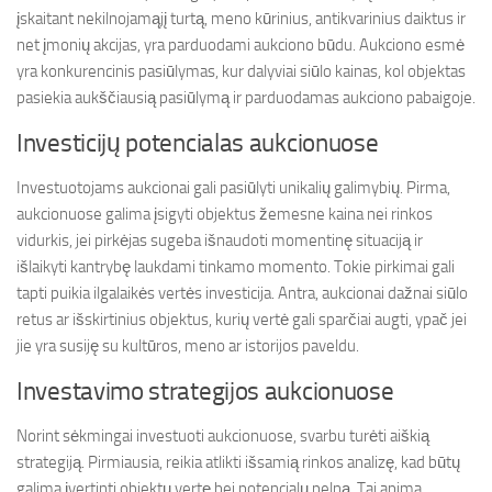
įskaitant nekilnojamąjį turtą, meno kūrinius, antikvarinius daiktus ir
net įmonių akcijas, yra parduodami aukciono būdu. Aukciono esmė
yra konkurencinis pasiūlymas, kur dalyviai siūlo kainas, kol objektas
pasiekia aukščiausią pasiūlymą ir parduodamas aukciono pabaigoje.
Investicijų potencialas aukcionuose
Investuotojams aukcionai gali pasiūlyti unikalių galimybių. Pirma,
aukcionuose galima įsigyti objektus žemesne kaina nei rinkos
vidurkis, jei pirkėjas sugeba išnaudoti momentinę situaciją ir
išlaikyti kantrybę laukdami tinkamo momento. Tokie pirkimai gali
tapti puikia ilgalaikės vertės investicija. Antra, aukcionai dažnai siūlo
retus ar išskirtinius objektus, kurių vertė gali sparčiai augti, ypač jei
jie yra susiję su kultūros, meno ar istorijos paveldu.
Investavimo strategijos aukcionuose
Norint sėkmingai investuoti aukcionuose, svarbu turėti aiškią
strategiją. Pirmiausia, reikia atlikti išsamią rinkos analizę, kad būtų
galima įvertinti objektų vertę bei potencialų pelną. Tai apima