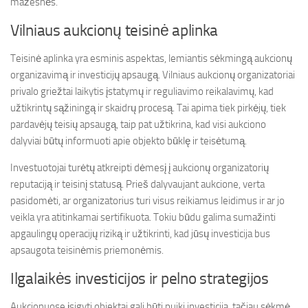
mažesnės.
Vilniaus aukcionų teisinė aplinka
Teisinė aplinka yra esminis aspektas, lemiantis sėkmingą aukcionų
organizavimą ir investicijų apsaugą. Vilniaus aukcionų organizatoriai
privalo griežtai laikytis įstatymų ir reguliavimo reikalavimų, kad
užtikrintų sąžiningą ir skaidrų procesą. Tai apima tiek pirkėjų, tiek
pardavėjų teisių apsaugą, taip pat užtikrina, kad visi aukciono
dalyviai būtų informuoti apie objekto būklę ir teisėtumą.
Investuotojai turėtų atkreipti dėmesį į aukcionų organizatorių
reputaciją ir teisinį statusą. Prieš dalyvaujant aukcione, verta
pasidomėti, ar organizatorius turi visus reikiamus leidimus ir ar jo
veikla yra atitinkamai sertifikuota. Tokiu būdu galima sumažinti
apgaulingų operacijų riziką ir užtikrinti, kad jūsų investicija bus
apsaugota teisinėmis priemonėmis.
Ilgalaikės investicijos ir pelno strategijos
Aukcionuose įsigyti objektai gali būti puiki investicija, tačiau sėkmė