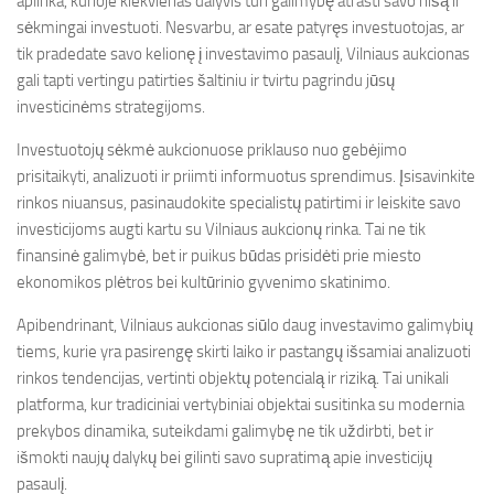
aplinka, kurioje kiekvienas dalyvis turi galimybę atrasti savo nišą ir
sėkmingai investuoti. Nesvarbu, ar esate patyręs investuotojas, ar
tik pradedate savo kelionę į investavimo pasaulį, Vilniaus aukcionas
gali tapti vertingu patirties šaltiniu ir tvirtu pagrindu jūsų
investicinėms strategijoms.
Investuotojų sėkmė aukcionuose priklauso nuo gebėjimo
prisitaikyti, analizuoti ir priimti informuotus sprendimus. Įsisavinkite
rinkos niuansus, pasinaudokite specialistų patirtimi ir leiskite savo
investicijoms augti kartu su Vilniaus aukcionų rinka. Tai ne tik
finansinė galimybė, bet ir puikus būdas prisidėti prie miesto
ekonomikos plėtros bei kultūrinio gyvenimo skatinimo.
Apibendrinant, Vilniaus aukcionas siūlo daug investavimo galimybių
tiems, kurie yra pasirengę skirti laiko ir pastangų išsamiai analizuoti
rinkos tendencijas, vertinti objektų potencialą ir riziką. Tai unikali
platforma, kur tradiciniai vertybiniai objektai susitinka su modernia
prekybos dinamika, suteikdami galimybę ne tik uždirbti, bet ir
išmokti naujų dalykų bei gilinti savo supratimą apie investicijų
pasaulį.