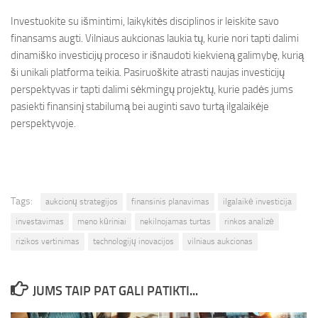
Investuokite su išmintimi, laikykitės disciplinos ir leiskite savo
finansams augti. Vilniaus aukcionas laukia tų, kurie nori tapti dalimi
dinamiško investicijų proceso ir išnaudoti kiekvieną galimybę, kurią
ši unikali platforma teikia. Pasiruoškite atrasti naujas investicijų
perspektyvas ir tapti dalimi sėkmingų projektų, kurie padės jums
pasiekti finansinį stabilumą bei auginti savo turtą ilgalaikėje
perspektyvoje.
Tags:
aukcionų strategijos
finansinis planavimas
ilgalaikė investicija
investavimas
meno kūriniai
nekilnojamas turtas
rinkos analizė
rizikos vertinimas
technologijų inovacijos
vilniaus aukcionas
JUMS TAIP PAT GALI PATIKTI...