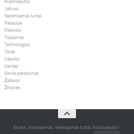
Kriptovaliutos
Lietuva
Nekilnojamas turtas
Pasaulyje
Paskolos
Taupymas
Technologijos
Teisė
Valiutos
Verslas
Verslo pardavimas
Žaliavos
Žmonės
Akcijos, Investavimas, nekilnojamas turtas, kriptovaliutos -