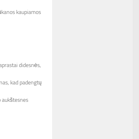
palūkanos kaupiamos
prastai didesnės,
kanas, kad padengtų
lo aukštesnes