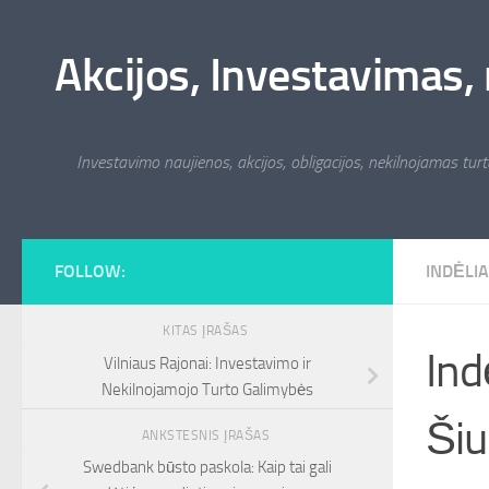
Skip to content
Akcijos, Investavimas, 
Investavimo naujienos, akcijos, obligacijos, nekilnojamas turta
FOLLOW:
INDĖLIA
KITAS ĮRAŠAS
Ind
Vilniaus Rajonai: Investavimo ir
Nekilnojamojo Turto Galimybės
Šiu
ANKSTESNIS ĮRAŠAS
Swedbank būsto paskola: Kaip tai gali