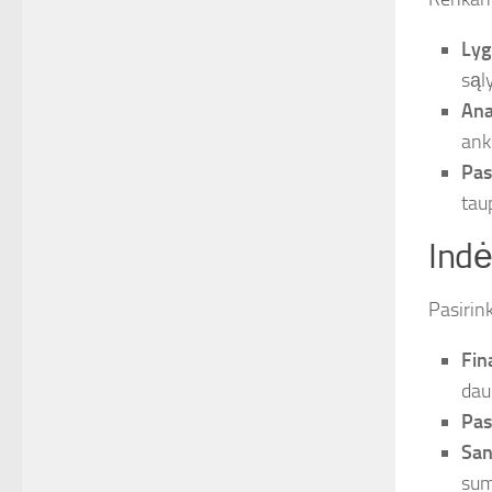
Lyg
sąl
Ana
ank
Pas
tau
Indė
Pasirin
Fin
dau
Pas
San
sum