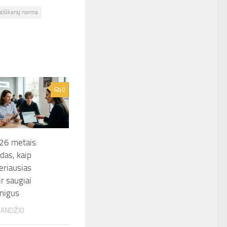
alūkanų norma
0
026 metais:
das, kaip
geriausias
r saugiai
inigus
LANDŽIO