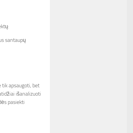
ektų:
lus santaupų
 tik apsaugoti, bet
tidžiai išanalizuoti
dės pasiekti