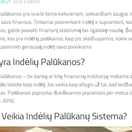
IAI.LT
·
2025 3 SAUSIO
 palūkanos yra svarbi tema kiekvienam, siekiančiam saugiai ir
 savo finansus. Tinkamai pasirenkant indėlį ir suprantant, kai
os, galite pasiekti finansinį stabilumą bei ilgalaikę naudą. Š
e, kas yra indėlių palūkanos, kaip jos skaičiuojamos, kokie ve
 pasirinkti geriausią indėlį savo poreikiams.
yra Indėlių Palūkanos?
 palūkanos – tai bankų ar kitų finansinių institucijų mokama 
jūs laikote kaip indėlį. Jos veikia kaip atlygis už tai, kad leidž
šas. Palūkanos paprastai išreiškiamos procentais per metus
– APR).
 Veikia Indėlių Palūkanų Sistema?