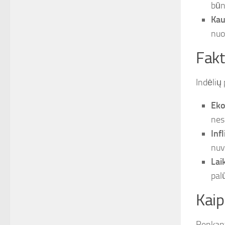
būn
Kau
nuo
Fakt
Indėlių
Eko
nes
Infl
nuv
Lai
pal
Kaip
Renkanti