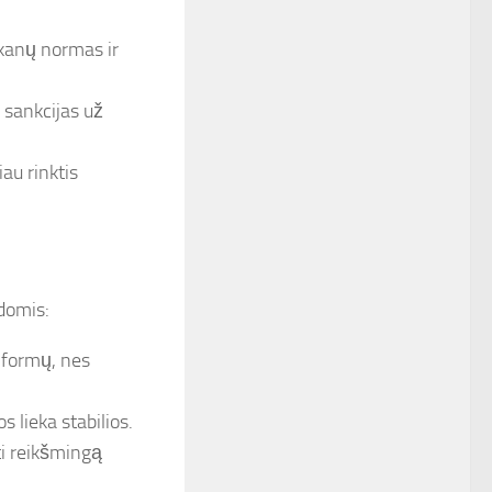
ūkanų normas ir
 sankcijas už
iau rinktis
udomis:
 formų, nes
s lieka stabilios.
ti reikšmingą