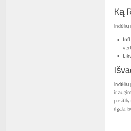
Ką R
Indėlių 
Infl
ver
Lik
Išva
Indėlių
ir augin
pasiūlym
ilgalaik