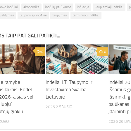
anko indėliai
ekonomika
indėlių palūkanos
infliacija
kaupiamieji indėliai
p
 valdymas
taupomieji indėliai
taupymas
terminuoti indėliai
S TAIP PAT GALI PATIKTI...
0
0
nė ramybė
Indeliai LT: Taupymo ir
Indėliai 2
s laikais: Kodėl
Investavimo Svarba
Išsamus gi
 2026-aisiais vėl
Lietuvoje
išsirinkti 
liuoju“
palūkanas i
2025 2 SAUSIO
tojų ginklu
įdarbinti p
 KOVO
2026 26 BA