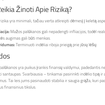
eikia Žinoti Apie Riziką?
rizika yra minimali, tačiau verta atkreipti dėmesį į keletą asp
iacija:
Mažos palūkanos gali nepadengti infliacijos, todėl rea
tės augimas gali būti menkas.
vidumas:
Terminuoti indėliai riboja prieigą prie jūsų lėšų.
dos
 palūkanos yra puikus įrankis finansų valdymui, padedantis ne
ti santaupas. Svarbiausia – tinkamai pasirinkti indėlio tipą ir a
us. Tai leis jums pasinaudoti stabilia ir saugia grąža, kuri pa
ius finansinius tikslus.