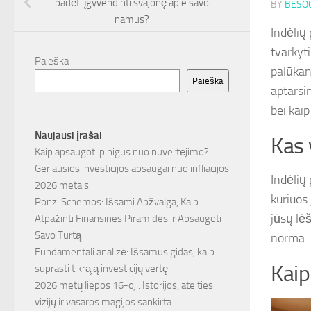
padėti įgyvendinti svajonę apie savo
BY
BESOC
namus?
Indėlių
tvarkyti
Paieška
palūkan
Paieška
aptarsim
bei kaip
Naujausi įrašai
Kas 
Kaip apsaugoti pinigus nuo nuvertėjimo?
Geriausios investicijos apsaugai nuo infliacijos
Indėlių
2026 metais
kuriuos 
Ponzi Schemos: Išsami Apžvalga, Kaip
jūsų lė
Atpažinti Finansines Piramides ir Apsaugoti
Savo Turtą
norma 
Fundamentali analizė: Išsamus gidas, kaip
Kaip
suprasti tikrąją investicijų vertę
2026 metų liepos 16-oji: Istorijos, ateities
vizijų ir vasaros magijos sankirta