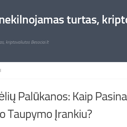
nekilnojamas turtas, kripto
s, kriptovaliutos Besociai.lt
I
ėlių Palūkanos: Kaip Pasin
o Taupymo Įrankiu?