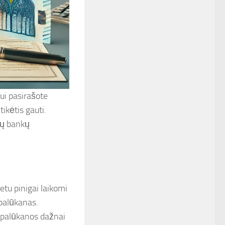
ui pasirašote
ikėtis gauti.
nių bankų
metu pinigai laikomi
 palūkanas.
u palūkanos dažnai