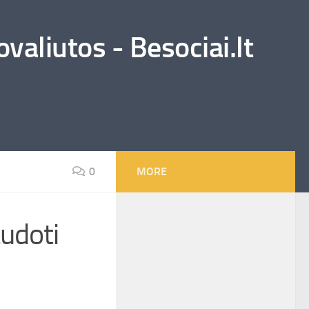
valiutos - Besociai.lt
0
MORE
audoti