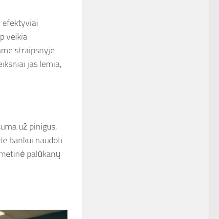
 efektyviai
p veikia
iame straipsnyje
iksniai jas lemia,
suma už pinigus,
iate bankui naudoti
 (metinė palūkanų