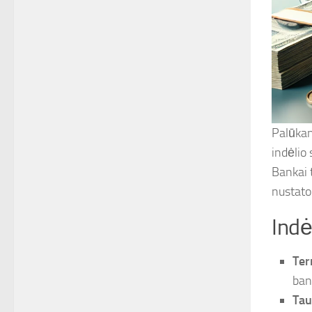
Palūkan
indėlio 
Bankai t
nustato
Indė
Ter
ban
Tau