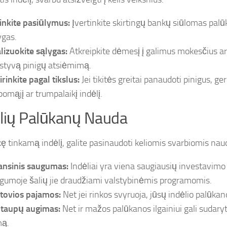
inkite pasiūlymus:
Įvertinkite skirtingų bankų siūlomas pal
ygas.
lizuokite sąlygas:
Atkreipkite dėmesį į galimus mokesčius ar
styvą pinigų atsiėmimą.
irinkite pagal tikslus:
Jei tikitės greitai panaudoti pinigus, ger
pomąjį ar trumpalaikį indėlį.
lių Palūkanų Nauda
kę tinkamą indėlį, galite pasinaudoti keliomis svarbiomis na
ansinis saugumas:
Indėliai yra viena saugiausių investavimo
gumoje šalių jie draudžiami valstybinėmis programomis.
tovios pajamos:
Net jei rinkos svyruoja, jūsų indėlio palūkano
taupų augimas:
Net ir mažos palūkanos ilgainiui gali sudary
ą.