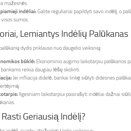
a mažesnės.
piamieji indėliai:
Galite reguliariai papildyti savo indėlį, o 
 visos sumos.
oriai, Lemiantys Indėlių Palūkanas
 palūkanų dydis priklauso nuo daugelio veiksnių:
nomikos būklė:
Ekonominio augimo laikotarpiu palūkanos pa
 bankams reikia daugiau lėšų skolinti.
iacija:
Jei infliacija didelė, bankai linkę siūlyti didesnes palū
ertėjimą.
kotarpis:
Ilgesniam laikotarpiui pasirašyti indėliai dažnai siū
ūkanas.
 Rasti Geriausią Indėlį?
s indėlį, svarbu atsižvelgti į kelis veiksnius: