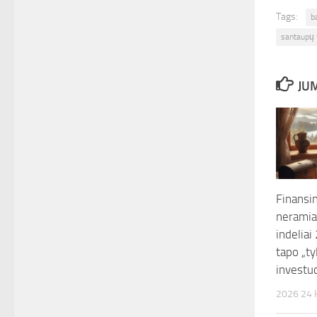
Tags:
b
santaupų
JUM
Finansi
neramiai
indeliai
tapo „ty
investuo
2026 24