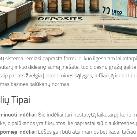
ų sistema remiasi paprasta formule: kuo ilgesniam laikotarpi
sutartį ir kuo didesnę sumą įnešate, tuo didesnę grąžą galite t
aip pat atsižvelgia į ekonomines sąlygas, infliaciją ir centri
mas bazines palūkanų normas.
lių Tipai
minuoti indėliai:
Šie indėliai turi nustatytą laikotarpį, kurio 
ke, o palūkanos yra fiksuotos. Jie paprastai siūlo aukštesnes
pomieji indėliai:
Lėšos gali būti atsiimamos bet kada, tačia