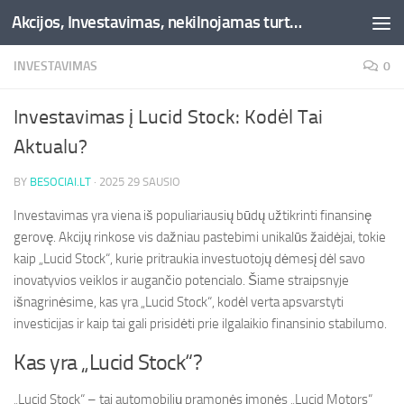
Akcijos, Investavimas, nekilnojamas turtas, kriptovaliutos - Besociai.lt
Skip to content
INVESTAVIMAS
0
Investavimas į Lucid Stock: Kodėl Tai
Aktualu?
BY
BESOCIAI.LT
·
2025 29 SAUSIO
Investavimas yra viena iš populiariausių būdų užtikrinti finansinę
gerovę. Akcijų rinkose vis dažniau pastebimi unikalūs žaidėjai, tokie
kaip „Lucid Stock“, kurie pritraukia investuotojų dėmesį dėl savo
inovatyvios veiklos ir augančio potencialo. Šiame straipsnyje
išnagrinėsime, kas yra „Lucid Stock“, kodėl verta apsvarstyti
investicijas ir kaip tai gali prisidėti prie ilgalaikio finansinio stabilumo.
Kas yra „Lucid Stock“?
„Lucid Stock“ – tai automobilių pramonės įmonės „Lucid Motors“