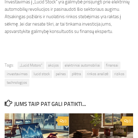
Investavimas į „Lucid Stock“ yra galimybė prisijungti prie elektrinių
automobilių revoliucijos ir pasinaudoti šio sektoriaus augimu.
Atsakingas požiūris ir nuolatinis rinkos stebėjimas yra raktas į
sėkmę. Jei dar nesate tikri, ar tai tinkama investicija jums,
apsvarstykite galimybę konsultuotis su finansų ekspertu.
Tags:
„Lucid Motors“
akcijos
elektriniai automobiliai
finansai
investavimas
lucid stock
pelnas
plėtra
rinkos analizė
rizikos
technologijos
JUMS TAIP PAT GALI PATIKTI...
0
0