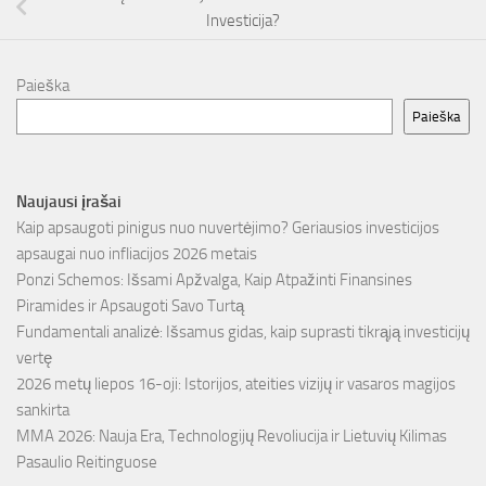
Investicija?
Paieška
Paieška
Naujausi įrašai
Kaip apsaugoti pinigus nuo nuvertėjimo? Geriausios investicijos
apsaugai nuo infliacijos 2026 metais
Ponzi Schemos: Išsami Apžvalga, Kaip Atpažinti Finansines
Piramides ir Apsaugoti Savo Turtą
Fundamentali analizė: Išsamus gidas, kaip suprasti tikrąją investicijų
vertę
2026 metų liepos 16-oji: Istorijos, ateities vizijų ir vasaros magijos
sankirta
MMA 2026: Nauja Era, Technologijų Revoliucija ir Lietuvių Kilimas
Pasaulio Reitinguose