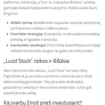
platformos, tokios kaip „eToro“ ar „Interactive Brokers“, suteikia
galimybę prekiauti tarptautinėmis akcijomis. Atidžiai sekite šiuos
žingsnius:
Atlikite tyrimą:
Išsiaiškinkite naujausias naujienas apie įmonę,
jos finansinius rodiklius ir plėtros planus.
Pasirinkite strategiją:
Nuspręskite, ar planuojate trumpalaikę
prekybą, ar ilgalaikes investicijas.
Investuokite atsakingai:
Prisiminkite diversifikacijos principą ir
niekada nerizikuokite daugiau nei galite sau leisti prarasti.
„Lucid Stock“ rizikos ir iššūkiai
Kaip ir bet kurios kitos akcijos, „Lucid Stock“ turi savo rizikų.
Pagrindinės iš jų yra rinkos svyravimai ir konkurencija su kitais
elektromobilių gamintojais. Taip pat svarbu atsižvelgti į
geopolitinius veiksnius ir ekonomikos tendencijas, kurios gali
paveikti įmonės veiklą.
Ką svarbu žinoti prieš investuojant?