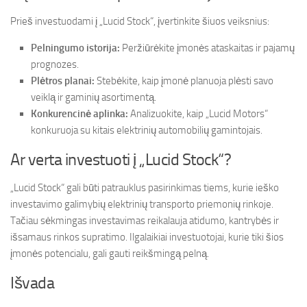
Prieš investuodami į „Lucid Stock“, įvertinkite šiuos veiksnius:
Pelningumo istorija:
Peržiūrėkite įmonės ataskaitas ir pajamų
prognozes.
Plėtros planai:
Stebėkite, kaip įmonė planuoja plėsti savo
veiklą ir gaminių asortimentą.
Konkurencinė aplinka:
Analizuokite, kaip „Lucid Motors“
konkuruoja su kitais elektrinių automobilių gamintojais.
Ar verta investuoti į „Lucid Stock“?
„Lucid Stock“ gali būti patrauklus pasirinkimas tiems, kurie ieško
investavimo galimybių elektrinių transporto priemonių rinkoje.
Tačiau sėkmingas investavimas reikalauja atidumo, kantrybės ir
išsamaus rinkos supratimo. Ilgalaikiai investuotojai, kurie tiki šios
įmonės potencialu, gali gauti reikšmingą pelną.
Išvada