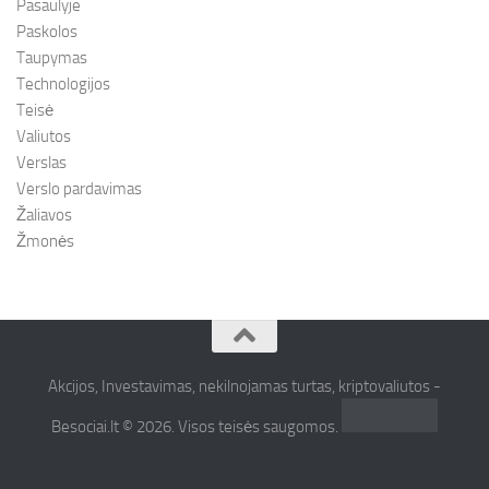
Pasaulyje
Paskolos
Taupymas
Technologijos
Teisė
Valiutos
Verslas
Verslo pardavimas
Žaliavos
Žmonės
Akcijos, Investavimas, nekilnojamas turtas, kriptovaliutos -
Besociai.lt © 2026. Visos teisės saugomos.