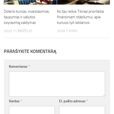
Dolerio kursas: investavimas,
Ko tau reikia: Tikrieji prioritetai
taupymas ir valiutos
finansiniam stabilumui, apie
svyravimų valdymas
kuriuos tyli reklamos
2025 11 BIRŽELIO
2026 7 KOVO
PARAŠYKITE KOMENTARĄ
Komentaras
*
Vardas
*
El. pašto adresas
*