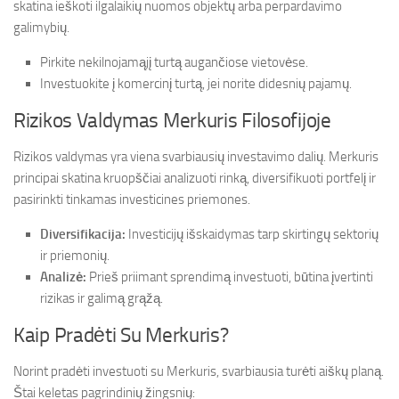
skatina ieškoti ilgalaikių nuomos objektų arba perpardavimo
galimybių.
Pirkite nekilnojamąjį turtą augančiose vietovėse.
Investuokite į komercinį turtą, jei norite didesnių pajamų.
Rizikos Valdymas Merkuris Filosofijoje
Rizikos valdymas yra viena svarbiausių investavimo dalių. Merkuris
principai skatina kruopščiai analizuoti rinką, diversifikuoti portfelį ir
pasirinkti tinkamas investicines priemones.
Diversifikacija:
Investicijų išskaidymas tarp skirtingų sektorių
ir priemonių.
Analizė:
Prieš priimant sprendimą investuoti, būtina įvertinti
rizikas ir galimą grąžą.
Kaip Pradėti Su Merkuris?
Norint pradėti investuoti su Merkuris, svarbiausia turėti aiškų planą.
Štai keletas pagrindinių žingsnių: