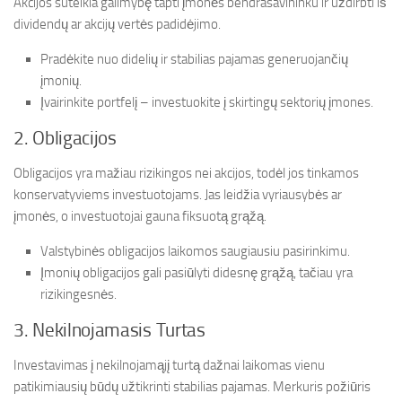
Akcijos suteikia galimybę tapti įmonės bendrasavininku ir uždirbti iš
dividendų ar akcijų vertės padidėjimo.
Pradėkite nuo didelių ir stabilias pajamas generuojančių
įmonių.
Įvairinkite portfelį – investuokite į skirtingų sektorių įmones.
2. Obligacijos
Obligacijos yra mažiau rizikingos nei akcijos, todėl jos tinkamos
konservatyviems investuotojams. Jas leidžia vyriausybės ar
įmonės, o investuotojai gauna fiksuotą grąžą.
Valstybinės obligacijos laikomos saugiausiu pasirinkimu.
Įmonių obligacijos gali pasiūlyti didesnę grąžą, tačiau yra
rizikingesnės.
3. Nekilnojamasis Turtas
Investavimas į nekilnojamąjį turtą dažnai laikomas vienu
patikimiausių būdų užtikrinti stabilias pajamas. Merkuris požiūris