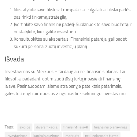
Nustatykite savo tikslus: Trumpalaikiai ir ilgalaikiai tikslai padės
pasirinkti tinkamą strategiją.
Įvertinkite savo finansinę padėtį: Suplanuokite savo biudžetą ir
nustatykite, kiek galite investuoti.
Konsultuokitės su ekspertais: Finansiniai patarėjai gali padėti
sukurti personalizuotą investicijų planą.
Išvada
Investavimas su Merkuris – tai daugiau nei finansinis planas. Tai
filosofija, padedanti optimizuoti jūsų turtą ir pasiekti finansinę
laisvę. Pasinaudodami šiame straipsnyje pateiktais patarimais,
galėsite žengti pirmuosius žingsnius link sėkmingo investavimo.
Tags:
akcijos
diversifikacija
finansinė laisvė
finansinis planavimas
investavimas
kapitalo augimas
merkuris
nekilnojamasis turtas