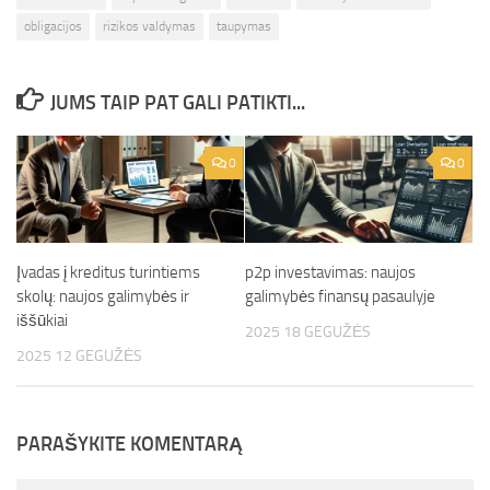
obligacijos
rizikos valdymas
taupymas
JUMS TAIP PAT GALI PATIKTI...
0
0
Įvadas į kreditus turintiems
p2p investavimas: naujos
skolų: naujos galimybės ir
galimybės finansų pasaulyje
iššūkiai
2025 18 GEGUŽĖS
2025 12 GEGUŽĖS
PARAŠYKITE KOMENTARĄ