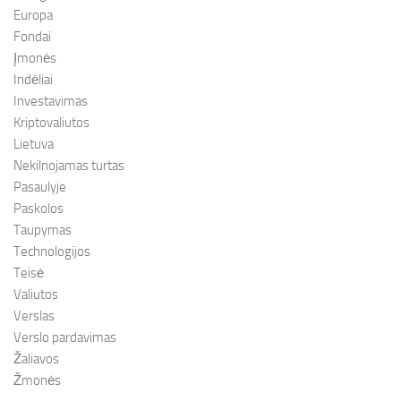
Europa
Fondai
Įmonės
Indėliai
Investavimas
Kriptovaliutos
Lietuva
Nekilnojamas turtas
Pasaulyje
Paskolos
Taupymas
Technologijos
Teisė
Valiutos
Verslas
Verslo pardavimas
Žaliavos
Žmonės