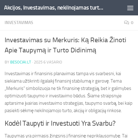
Akcijos, Investavimas, nekilnojamas turtas, kriptovaliutos - Besociai.lt
Skip to content
INVESTAVIMAS
0
Investavimas su Merkuris: Ką Reikia Žinoti
Apie Taupymą ir Turto Didinimą
BY
BESOCIAI.LT
·
2025 6 VASARIO
Investavimas ir finansinis planavimas tampa vis svarbesni, kai
siekiama užtikrinti ilgalaikį finansinį stabilumą ir gerovę. Tema
„Merkuris“ simbolizuoja ne tik finansinę strategiją, bet ir galimybes
optimizuoti taupymo ir investavimo būdus. Šiame straipsnyje
aptarsime įvairias investavimo strategijas, taupymo svarbą, bei kaip
pasiekti sėkmę nekilnojamojo turto, akcijų ir obligacijų rinkose.
Kodėl Taupyti ir Investuoti Yra Svarbu?
Taupymas yra pirmasis žingsnis į finansinę nepriklausomybę. Tai