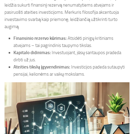
leidžia sukurti finansinį rezervą nenumatytiems atvejams ir
pasiruošti ateities investicijoms. Merkuris filosofija akcentuoja
investavimo svarbą kaip priemonę, leidžiančią užtikrinti turto
augimą.
Finansinio rezervo kūrimas:
Atsidėti pinigų kritiniams
atvejams – tai pagrindinis taupymo tikslas.
Kapitalo didinimas:
Investuojant, jūsų santaupos pradeda
dirbti už jus.
Ateities tikslų įgyvendinimas:
Investicijos padeda sutaupyti
pensijai, kelionėms ar vaikų mokslams.