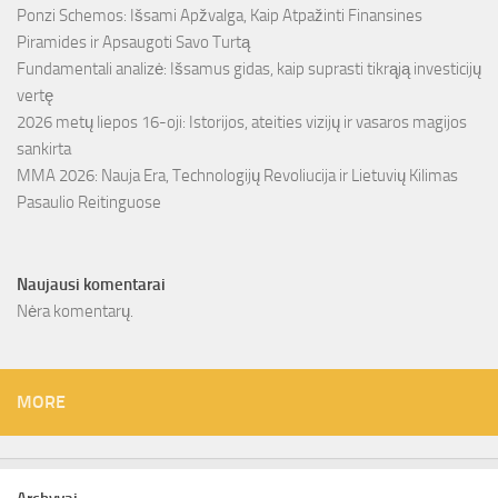
Ponzi Schemos: Išsami Apžvalga, Kaip Atpažinti Finansines
Piramides ir Apsaugoti Savo Turtą
Fundamentali analizė: Išsamus gidas, kaip suprasti tikrąją investicijų
vertę
2026 metų liepos 16-oji: Istorijos, ateities vizijų ir vasaros magijos
sankirta
MMA 2026: Nauja Era, Technologijų Revoliucija ir Lietuvių Kilimas
Pasaulio Reitinguose
Naujausi komentarai
Nėra komentarų.
MORE