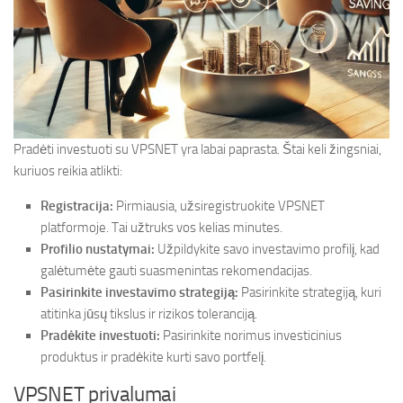
Pradėti investuoti su VPSNET yra labai paprasta. Štai keli žingsniai,
kuriuos reikia atlikti:
Registracija:
Pirmiausia, užsiregistruokite VPSNET
platformoje. Tai užtruks vos kelias minutes.
Profilio nustatymai:
Užpildykite savo investavimo profilį, kad
galėtumėte gauti suasmenintas rekomendacijas.
Pasirinkite investavimo strategiją:
Pasirinkite strategiją, kuri
atitinka jūsų tikslus ir rizikos toleranciją.
Pradėkite investuoti:
Pasirinkite norimus investicinius
produktus ir pradėkite kurti savo portfelį.
VPSNET privalumai