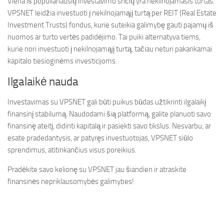
Viena iš populiariausių investavimo sričių yra nekilnojamasis turtas.
VPSNET leidžia investuoti į nekilnojamąjį turtą per REIT (Real Estate
Investment Trusts) fondus, kurie suteikia galimybę gauti pajamų iš
nuomos ar turto vertės padidėjimo. Tai puiki alternatyva tiems,
kurie nori investuoti į nekilnojamąjį turtą, tačiau neturi pakankamai
kapitalo tiesioginėms investicijoms.
Ilgalaikė nauda
Investavimas su VPSNET gali būti puikus būdas užtikrinti ilgalaikį
finansinį stabilumą. Naudodami šią platformą, galite planuoti savo
finansinę ateitį, didinti kapitalą ir pasiekti savo tikslus. Nesvarbu, ar
esate pradedantysis, ar patyręs investuotojas, VPSNET siūlo
sprendimus, atitinkančius visus poreikius.
Pradėkite savo kelionę su VPSNET jau šiandien ir atraskite
finansinės nepriklausomybės galimybes!