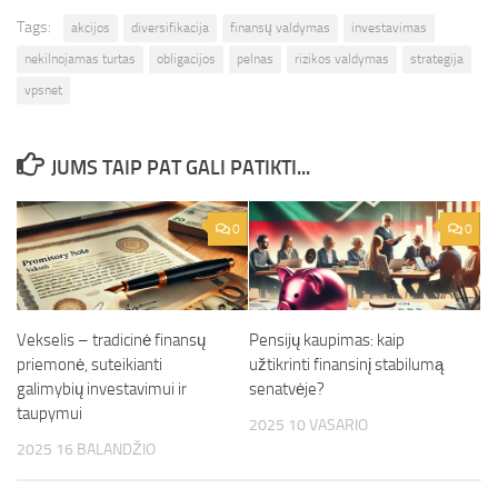
Tags:
akcijos
diversifikacija
finansų valdymas
investavimas
nekilnojamas turtas
obligacijos
pelnas
rizikos valdymas
strategija
vpsnet
JUMS TAIP PAT GALI PATIKTI...
0
0
Vekselis – tradicinė finansų
Pensijų kaupimas: kaip
priemonė, suteikianti
užtikrinti finansinį stabilumą
galimybių investavimui ir
senatvėje?
taupymui
2025 10 VASARIO
2025 16 BALANDŽIO