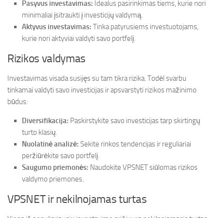
Pasyvus investavimas:
Idealus pasirinkimas tiems, kurie nori
minimaliai įsitraukti į investicijų valdymą.
Aktyvus investavimas:
Tinka patyrusiems investuotojams,
kurie nori aktyviai valdyti savo portfelį.
Rizikos valdymas
Investavimas visada susijęs su tam tikra rizika. Todėl svarbu
tinkamai valdyti savo investicijas ir apsvarstyti rizikos mažinimo
būdus:
Diversifikacija:
Paskirstykite savo investicijas tarp skirtingų
turto klasių.
Nuolatinė analizė:
Sekite rinkos tendencijas ir reguliariai
peržiūrėkite savo portfelį.
Saugumo priemonės:
Naudokite VPSNET siūlomas rizikos
valdymo priemones.
VPSNET ir nekilnojamas turtas