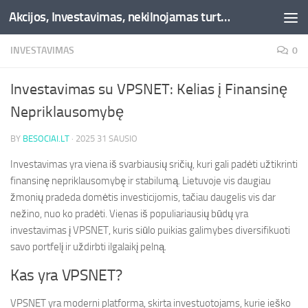
Akcijos, Investavimas, nekilnojamas turtas, kriptovaliutos - Besociai.lt
Skip to content
INVESTAVIMAS
0
Investavimas su VPSNET: Kelias į Finansinę
Nepriklausomybę
BY
BESOCIAI.LT
·
2025 31 SAUSIO
Investavimas yra viena iš svarbiausių sričių, kuri gali padėti užtikrinti
finansinę nepriklausomybę ir stabilumą. Lietuvoje vis daugiau
žmonių pradeda domėtis investicijomis, tačiau daugelis vis dar
nežino, nuo ko pradėti. Vienas iš populiariausių būdų yra
investavimas į VPSNET, kuris siūlo puikias galimybes diversifikuoti
savo portfelį ir uždirbti ilgalaikį pelną.
Kas yra VPSNET?
VPSNET yra moderni platforma, skirta investuotojams, kurie ieško