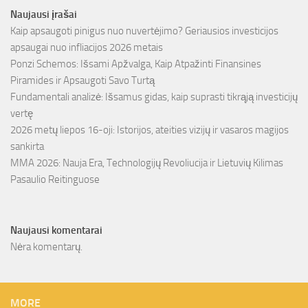
Naujausi įrašai
Kaip apsaugoti pinigus nuo nuvertėjimo? Geriausios investicijos
apsaugai nuo infliacijos 2026 metais
Ponzi Schemos: Išsami Apžvalga, Kaip Atpažinti Finansines
Piramides ir Apsaugoti Savo Turtą
Fundamentali analizė: Išsamus gidas, kaip suprasti tikrąją investicijų
vertę
2026 metų liepos 16-oji: Istorijos, ateities vizijų ir vasaros magijos
sankirta
MMA 2026: Nauja Era, Technologijų Revoliucija ir Lietuvių Kilimas
Pasaulio Reitinguose
Naujausi komentarai
Nėra komentarų.
MORE