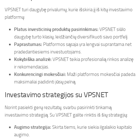
VPSNET turi daugybę privalumų, kurie išskiria jį iš kitų investavimo
platformų:
Platus investicinių produktų pasirinkimas:
VPSNET siūlo
daugybę turto klasių, leidžiančių diversifikuoti savo portfelį.
Paprastumas:
Platformos sąsaja yra lengvai suprantama net
pradedantiesiems investuotojams.
Kokybiška analizė:
VPSNET teikia profesionalią rinkos analizę
ir rekomendacijas.
Konkurencingi mokesčiai:
Maži platformos mokesčiai padeda
maksimaliai padidinti jūsų pelną.
Investavimo strategijos su VPSNET
Norint pasiekti gerų rezultatų, svarbu pasirinkti tinkamą
investavimo strategiją. Su VPSNET galite rinktis iš šių strategijų:
Augimo strategija:
Skirta tiems, kurie siekia ilgalaikio kapitalo
augimo.