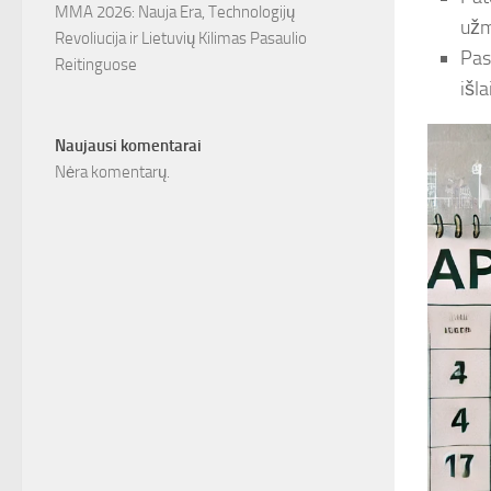
MMA 2026: Nauja Era, Technologijų
užm
Revoliucija ir Lietuvių Kilimas Pasaulio
Pas
Reitinguose
išla
Naujausi komentarai
Nėra komentarų.