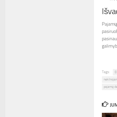
Išva
Pajamų 
pasiruoš
pasinau
galimyb
Tags:
E
nekilnoja
pajamų de
JUM