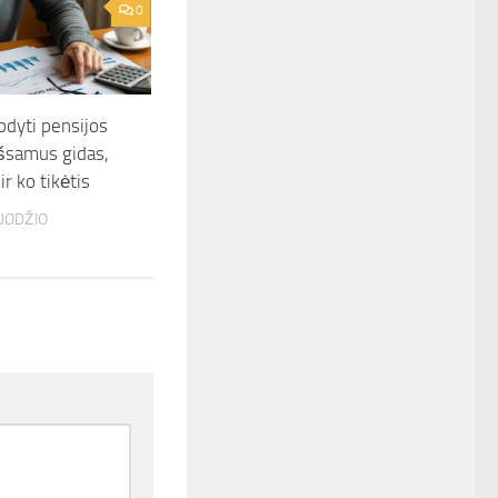
0
bdyti pensijos
šsamus gidas,
ir ko tikėtis
UODŽIO