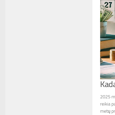
Kada
2025 me
reikia p
metų pr