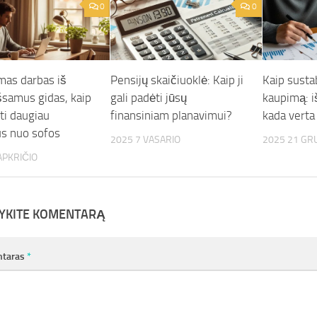
0
0
mas darbas iš
Pensijų skaičiuoklė: Kaip ji
Kaip susta
šsamus gidas, kaip
gali padėti jūsų
kaupimą: i
ti daugiau
finansiniam planavimui?
kada verta 
us nuo sofos
2025 7 VASARIO
2025 21 GR
APKRIČIO
YKITE KOMENTARĄ
taras
*