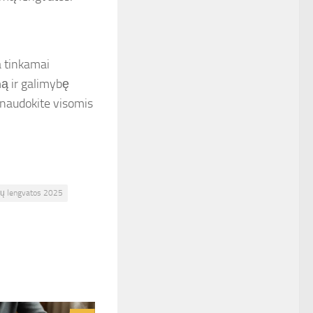
a tinkamai
mą ir galimybę
inaudokite visomis
ų lengvatos 2025