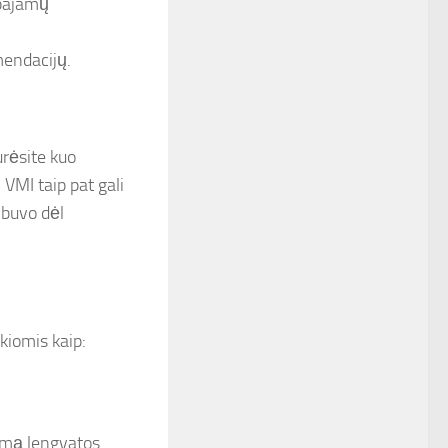
 pajamų
mendacijų.
urėsite kuo
 VMI taip pat gali
s buvo dėl
kiomis kaip:
imą lengvatos.