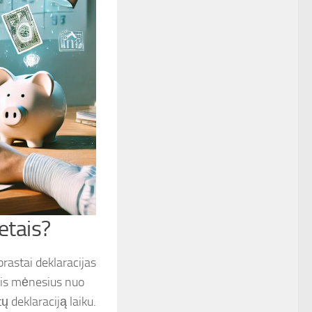
etais?
rastai deklaracijas
kelis mėnesius nuo
 deklaraciją laiku.