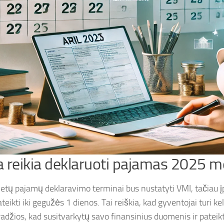
 reikia deklaruoti pajamas 2025 m
tų pajamų deklaravimo terminai bus nustatyti VMI, tačiau įp
ateikti iki gegužės 1 dienos. Tai reiškia, kad gyventojai turi 
adžios, kad susitvarkytų savo finansinius duomenis ir pateiktų