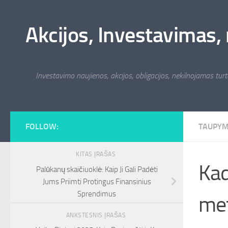
Skip to content
Akcijos, Investavimas, 
Investavimo naujienos, akcijos, obligacijos, nekilnojamas turta
FOLLOW:
TAUPY
KITAS ĮRAŠAS
Kad
Palūkanų skaičiuoklė: Kaip Ji Gali Padėti
Jums Priimti Protingus Finansinius
Sprendimus
met
ANKSTESNIS ĮRAŠAS