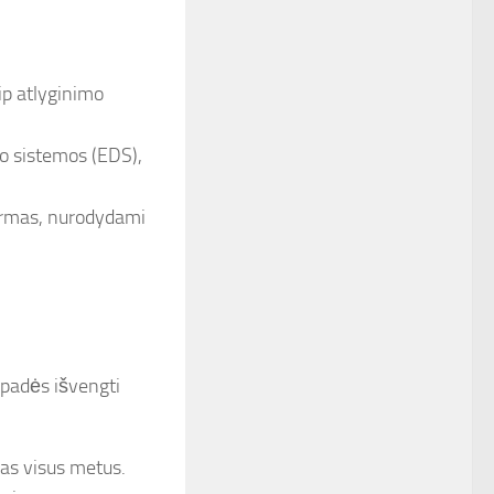
ip atlyginimo
mo sistemos (EDS),
formas, nurodydami
 padės išvengti
mas visus metus.