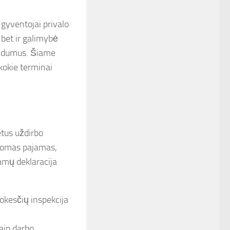
gyventojai privalo
, bet ir galimybė
landumus. Šiame
kokie terminai
tus uždirbo
domas pajamas,
amų deklaracija
mokesčių inspekcija
kaip darbo