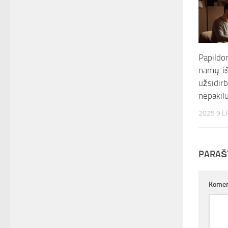
Papildo
namų: i
užsidirb
nepakil
2025 9 L
PARAŠ
Komen