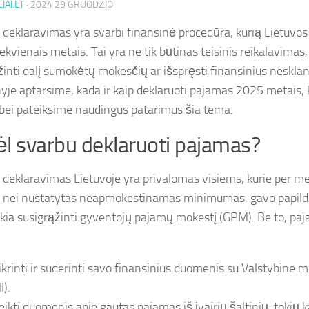
IAI.LT
·
2024 29 GRUODŽIO
deklaravimas yra svarbi finansinė procedūra, kurią Lietuvos 
kiekvienais metais. Tai yra ne tik būtinas teisinis reikalavimas
žinti dalį sumokėtų mokesčių ar išspręsti finansinius nesk
nyje aptarsime, kada ir kaip deklaruoti pajamas 2025 metais, 
, bei pateiksime naudingus patarimus šia tema.
l svarbu deklaruoti pajamas?
deklaravimas Lietuvoje yra privalomas visiems, kurie per me
 nei nustatytas neapmokestinamas minimumas, gavo papil
ekia susigrąžinti gyventojų pajamų mokestį (GPM). Be to, paj
ikrinti ir suderinti savo finansinius duomenis su Valstybine 
I).
eikti duomenis apie gautas pajamas iš įvairių šaltinių, tokių 