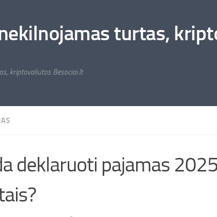
nekilnojamas turtas, kripto
s, kriptovaliutos Besociai.lt
MAS
a deklaruoti pajamas 202
ais?