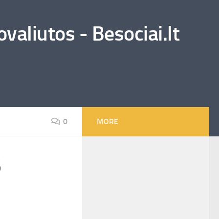
valiutos - Besociai.lt
0
MORE
5