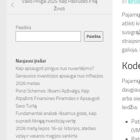
Vaiko Pinigai 2025: Kaip Pasiruošti ir Ką
BY
BESOC
Žinoti
Pajamų 
atlikti 
Paieška
susigrą
Paieška
straips
galioja
Naujausi įrašai
Kodė
Kaip apsaugoti pinigus nuo nuvertėjimo?
Geriausios investicijos apsaugai nuo infliacijos
Pajamų 
2026 metais
daugiau
Ponzi Schemos: Išsami Apžvalga, Kaip
arba si
Atpažinti Finansines Piramides ir Apsaugoti
Savo Turtą
leidžia:
Fundamentali analizė: Išsamus gidas, kaip
Pat
suprasti tikrąją investicijų vertę
2026 metų liepos 16-oji: Istorijos, ateities
(VM
vizijų ir vasaros magijos sankirta
Pat