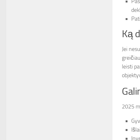
Pas
dek
Pat
Ką d
Jei nes
greičiau
leisti p
objekty
Gali
2025 me
Gyv
Išl
Inv