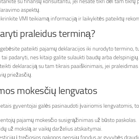
itarkite su finansų konsultantu, jei nesate tikri dėl tam tikrų
laravimo aspektų.
ikrinkite VMI teikiamą informaciją ir laikykitės pateiktų reko
aryti praleidus terminą?
ugebėsite pateikti pajamų deklaracijos iki nurodyto termino, t
 tai padaryti, nes kitaip galite sulaukti baudų arba delspinigių.
ateikti deklaraciją su tam tikrais paaiškinimais, jei praleidima
vių priežasčių.
mos mokesčių lengvatos
tais gyventojai galės pasinaudoti įvairiomis lengvatomis, to
entojų pajamų mokesčio susigrąžinimas už būsto paskolas.
aidų už mokslą ar vaikų darželius atskaitymai.
esticijų į trečiosios pakopos pensijų fondus ar gyvybės draud