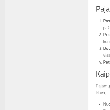
Paja
Pas
paž
Pri
kur
Duo
vis
Pat
Kaip
Pajamų 
klaidų:
Nuo