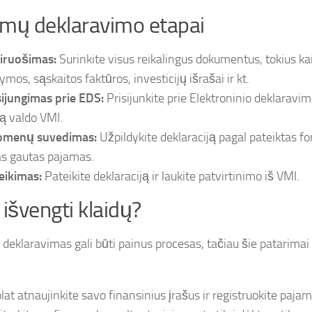
mų deklaravimo etapai
iruošimas:
Surinkite visus reikalingus dokumentus, tokius ka
ymos, sąskaitos faktūros, investicijų išrašai ir kt.
sijungimas prie EDS:
Prisijunkite prie Elektroninio deklaravi
ią valdo VMI.
menų suvedimas:
Užpildykite deklaraciją pagal pateiktas 
as gautas pajamas.
eikimas:
Pateikite deklaraciją ir laukite patvirtinimo iš VMI.
 išvengti klaidų?
deklaravimas gali būti painus procesas, tačiau šie patarimai
lat atnaujinkite savo finansinius įrašus ir registruokite paja