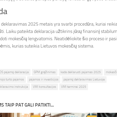
da
deklaravimas 2025 metais yra svarbi procedūra, kuriai reiki
ti. Laiku pateikta deklaracija užtikrins jūsų finansinį stabilu
doti mokesčių lengvatomis. Neatidėliokite šio proceso ir pas
ėmis, kurias suteikia Lietuvos mokesčių sistema.
DS pajamų deklaracija
GPM grąžinimas
kada deklaruoti pajamas 2025
mokesči
mojo turto pajamos
pajamos ir investicijos
pajamų deklaravimas Lietuvoje
klaravimo instrukcija
VMI konsultacijos
VMI terminai 2025
S TAIP PAT GALI PATIKTI...