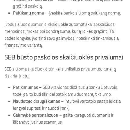
grąžinti paskolą.
Palūkanų norma
– įveskite banko siūlomą palūkanų normą.
Įvedus šiuos duomenis, skaičiuoklė automatiškai apskaičiuos
mėnesines įmokas bei bendrą sumą, kurią reikės grąžinti. Tai
padės lengviau įvertinti savo galimybes ir pasirinkti tinkamiausią
finansavimo variantą.
SEB būsto paskolos skaičiuoklės privalumai
SEB siūloma skaičiuoklė turi kelis unikalius privalumus, kurie ją
išskiria iš kitų:
Patikimumas
– SEB yra vienas didžiausių bankų Lietuvoje,
todėl galite būti tikri dėl pateikiamų duomenų tikslumo.
Naudotojo draugiškumas
– intuityvi vartotojo sąsaja leidžia
lengvai suprasti ir naudoti įrankį.
Galimybė personalizuoti
– galite koreguoti duomenis ir
išbandyti įvairius scenarijus.