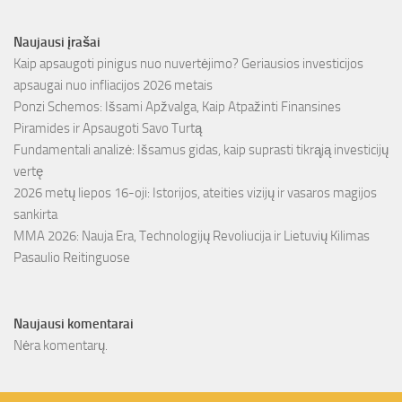
Naujausi įrašai
Kaip apsaugoti pinigus nuo nuvertėjimo? Geriausios investicijos
apsaugai nuo infliacijos 2026 metais
Ponzi Schemos: Išsami Apžvalga, Kaip Atpažinti Finansines
Piramides ir Apsaugoti Savo Turtą
Fundamentali analizė: Išsamus gidas, kaip suprasti tikrąją investicijų
vertę
2026 metų liepos 16-oji: Istorijos, ateities vizijų ir vasaros magijos
sankirta
MMA 2026: Nauja Era, Technologijų Revoliucija ir Lietuvių Kilimas
Pasaulio Reitinguose
Naujausi komentarai
Nėra komentarų.