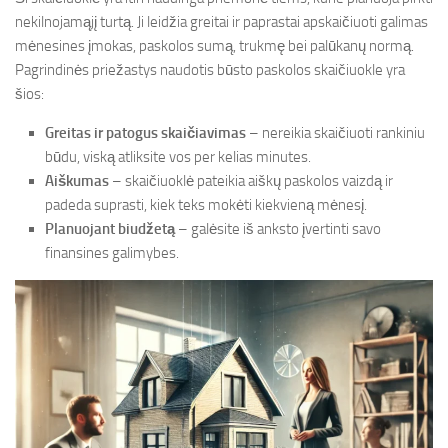
nekilnojamąjį turtą. Ji leidžia greitai ir paprastai apskaičiuoti galimas
mėnesines įmokas, paskolos sumą, trukmę bei palūkanų normą.
Pagrindinės priežastys naudotis būsto paskolos skaičiuokle yra
šios:
Greitas ir patogus skaičiavimas
– nereikia skaičiuoti rankiniu
būdu, viską atliksite vos per kelias minutes.
Aiškumas
– skaičiuoklė pateikia aiškų paskolos vaizdą ir
padeda suprasti, kiek teks mokėti kiekvieną mėnesį.
Planuojant biudžetą
– galėsite iš anksto įvertinti savo
finansines galimybes.