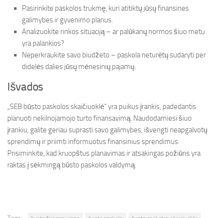
Pasirinkite paskolos trukmę, kuri atitiktų jūsų finansines
galimybes ir gyvenimo planus.
Analizuokite rinkos situaciją – ar palūkanų normos šiuo metu
yra palankios?
Neperkraukite savo biudžeto – paskola neturėtų sudaryti per
didelės dalies jūsų mėnesinių pajamų.
Išvados
„SEB būsto paskolos skaičiuoklė“ yra puikus įrankis, padedantis
planuoti nekilnojamojo turto finansavimą. Naudodamiesi šiuo
įrankiu, galite geriau suprasti savo galimybes, išvengti neapgalvotų
sprendimų ir priimti informuotus finansinius sprendimus.
Prisiminkite, kad kruopštus planavimas ir atsakingas požiūris yra
raktas į sėkmingą būsto paskolos valdymą.