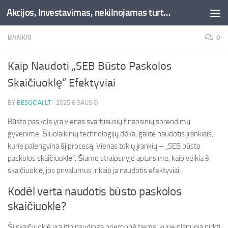
Akcijos, Investavimas, nekilnojamas turtas, kriptovaliutos - Besociai.lt
Skip to content
BANKAI
0
Kaip Naudoti „SEB Būsto Paskolos
Skaičiuoklę“ Efektyviai
BY
BESOCIAI.LT
·
2025 6 SAUSIO
Būsto paskola yra vienas svarbiausių finansinių sprendimų
gyvenime. Šiuolaikinių technologijų dėka, galite naudotis įrankiais,
kurie palengvina šį procesą. Vienas tokių įrankių – „SEB būsto
paskolos skaičiuoklė“. Šiame straipsnyje aptarsime, kaip veikia ši
skaičiuoklė, jos privalumus ir kaip ja naudotis efektyviai.
Kodėl verta naudotis būsto paskolos
skaičiuokle?
Ši skaičiuoklė yra itin naudinga priemonė tiems, kurie planuoja pirkti