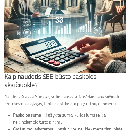
Kaip naudotis SEB būsto paskolos
skaičiuokle?
Naudotis šia skaičiuokle yra itin paprasta. Norėdami apskaičiuoti
preliminarias sąlygas, turite įvesti keletą pagrindinių duomenų:
Paskolos suma
– įrašykite sumą, kurios jums reikia
nekilnojamojo turto pirkimui.
Grąžinimo laikotarpis
– pasirinkite, per kiek metų planuojate