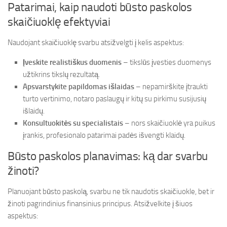
Patarimai, kaip naudoti būsto paskolos
skaičiuoklę efektyviai
Naudojant skaičiuoklę svarbu atsižvelgti į kelis aspektus:
Įveskite realistiškus duomenis
– tikslūs įvesties duomenys
užtikrins tikslų rezultatą.
Apsvarstykite papildomas išlaidas
– nepamirškite įtraukti
turto vertinimo, notaro paslaugų ir kitų su pirkimu susijusių
išlaidų.
Konsultuokitės su specialistais
– nors skaičiuoklė yra puikus
įrankis, profesionalo patarimai padės išvengti klaidų.
Būsto paskolos planavimas: ką dar svarbu
žinoti?
Planuojant būsto paskolą, svarbu ne tik naudotis skaičiuokle, bet ir
žinoti pagrindinius finansinius principus. Atsižvelkite į šiuos
aspektus: