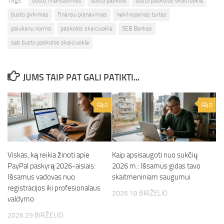
Tags:
busto finansavimas
busto paskola
busto paskolos skaiciuokle
busto pirkimas
finansu planavimas
nekilnojamas turtas
palukanu norma
paskolos skaiciuokle
SEB Bankas
seb busto paskolos skaiciuokle
JUMS TAIP PAT GALI PATIKTI...
0
0
Viskas, ką reikia žinoti apie
Kaip apsisaugoti nuo sukčių
PayPal paskyrą 2026-aisiais:
2026 m.: Išsamus gidas tavo
Išsamus vadovas nuo
skaitmeniniam saugumui
registracijos iki profesionalaus
2026 10 BIRŽELIO
valdymo
2026 29 BIRŽELIO