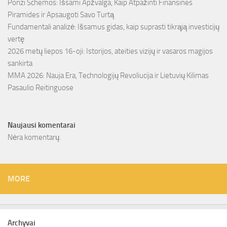
Ponzi Schemos: Išsami Apžvalga, Kaip Atpažinti Finansines
Piramides ir Apsaugoti Savo Turtą
Fundamentali analizė: Išsamus gidas, kaip suprasti tikrąją investicijų
vertę
2026 metų liepos 16-oji: Istorijos, ateities vizijų ir vasaros magijos
sankirta
MMA 2026: Nauja Era, Technologijų Revoliucija ir Lietuvių Kilimas
Pasaulio Reitinguose
Naujausi komentarai
Nėra komentarų.
MORE
Archyvai