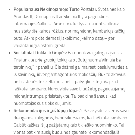
Populiariausi Nekilnojamojo Turto Portalai:
Svetainės kaip
Aruodas.lt, Domoplius.lt ar Skelbiu.lt yra pagrindinis
informacijos šaltinis. Išmokite efektyviai naudotis filtrais:
nusistatykite kainos rėžius, norimą rajoną, kambarių skaičių
bute. Atkreipkite dėmesį į skelbimo įkėlimo datą – geri
variantai išgraibstomi greitai.
Socialiniai Tinklai ir Grupės:
Facebook yra galingas įrankis.
Prisijunkite prie grupių, tokių kaip „Butų nuoma Vilniuje be
tarpininkų“ ir panašių. Čia dažnai galima rasti pasiūlymų tiesiai
iš savininkų, išvengiant agentūros mokesčių. Būkite aktyvūs:
ne tik stebėkite skelbimus, bet ir patys įkelkite įrašą, kad
ieškote kambario. Nurodykite savo biudžetą, pageidaujamą
rajoną ir trumpai prisistatykite. Tai padidina šansus, kad
nuomotojas susisieks su jumis.
Rekomendacijos ir „iš lūpų į lūpas“:
Pasakykite visiems savo
draugams, kolegoms, bendrakursiams, kad ieškote kambario.
Galbūt kažkas iš jų pažįstamų kaip tik ieško nuomininko. Tai
vienas patikimiausių būdų, nes gaunate rekomendaciją iš