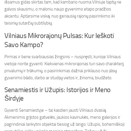
išsamus gidas skirtas tam, kad kambario nuoma Vilniuje taptų ne
galvos skausmu, o maloniu naujo gyvenimo etapo pradžios
akcentu. Aptarsime viską: nuo geriausių rajonų pasirinkimo iki
teisinių sutarčių subtilybių.
Vilniaus Mikrorajonų Pulsas: Kur Ieškoti
Savo Kampo?
Pirmas ir bene svarbiausias žingsnis – nuspręsti, kurioje Vilniaus
vietoje norite gyventi. Kiekvienas mikrorajonas turi savo charakterį,
privalumų ir trūkumų, o pasirinkimas dažnai priklauso nuo jūsų
gyvenimo būdo, darbo ar studijų vietos ir, žinoma, biudžeto.
Senamiestis ir Užupis: Istorijos ir Meno
Širdyje
Gyventi Senamiestyje – tai kasdien jausti Vilniaus dvasią.
Akmenimis grįstos gatvelės, jaukios kavinukės, meno galerijos ir
pagrindiniai lankytini objektai tiesiog už lango. Užupis, bohemiškoji