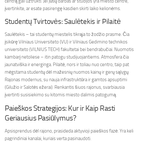
centrą gali užtrukti. Jei jūsų darbas ar studijos yra miesto centre,
įvertinkite, ar esate pasirengę kasdien skirti laiko kelionėms.
Studentų Tvirtovės: Saulėtekis ir Pilaitė
Saulėtekis – tai studentų miestelis tikrąja to žodžio prasme. Čia
įsikūrę Vilniaus Universiteto (VU) ir Vilniaus Gedimino technikos
universiteto (VILNIUS TECH) fakultetai bei bendrabučiai. Nuomotis
kambarį netoliese – itin patogu studijuojantiems. Atmosfera čia
jaunatviška ir energinga. Pilaitė, nors ir toliau nuo centro, taip pat
mėgstama studentų dėl mažesnių nuomos kainų ir gerų sąlygų.
Rajonas modernus, su nauja infrastruktūra ir gamtos apsuptimi
(Gilužio ir Salotės ežerai). Renkantis šiuos rajonus, svarbiausia
įvertinti susisiekimo su kitomis miesto dalimis patogumą.
Paieškos Strategijos: Kur ir Kaip Rasti
Geriausius Pasiūlymus?
Apsisprendus dėl rajono, prasideda aktyvioji paieškos fazė. Yra keli
pagrindiniai kanalai, kuriais verta pasinaudoti.