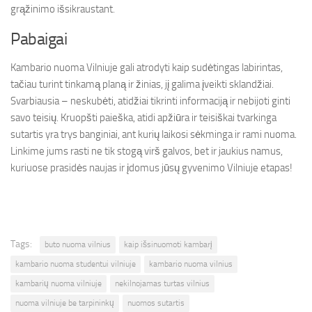
grąžinimo išsikraustant.
Pabaigai
Kambario nuoma Vilniuje gali atrodyti kaip sudėtingas labirintas,
tačiau turint tinkamą planą ir žinias, jį galima įveikti sklandžiai.
Svarbiausia – neskubėti, atidžiai tikrinti informaciją ir nebijoti ginti
savo teisių. Kruopšti paieška, atidi apžiūra ir teisiškai tvarkinga
sutartis yra trys banginiai, ant kurių laikosi sėkminga ir rami nuoma.
Linkime jums rasti ne tik stogą virš galvos, bet ir jaukius namus,
kuriuose prasidės naujas ir įdomus jūsų gyvenimo Vilniuje etapas!
Tags:
buto nuoma vilnius
kaip išsinuomoti kambarį
kambario nuoma studentui vilniuje
kambario nuoma vilnius
kambarių nuoma vilniuje
nekilnojamas turtas vilnius
nuoma vilniuje be tarpininkų
nuomos sutartis