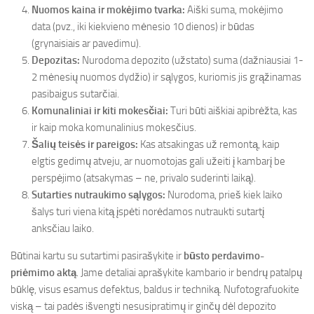
Nuomos kaina ir mokėjimo tvarka:
Aiški suma, mokėjimo
data (pvz., iki kiekvieno mėnesio 10 dienos) ir būdas
(grynaisiais ar pavedimu).
Depozitas:
Nurodoma depozito (užstato) suma (dažniausiai 1-
2 mėnesių nuomos dydžio) ir sąlygos, kuriomis jis grąžinamas
pasibaigus sutarčiai.
Komunaliniai ir kiti mokesčiai:
Turi būti aiškiai apibrėžta, kas
ir kaip moka komunalinius mokesčius.
Šalių teisės ir pareigos:
Kas atsakingas už remontą, kaip
elgtis gedimų atveju, ar nuomotojas gali užeiti į kambarį be
perspėjimo (atsakymas – ne, privalo suderinti laiką).
Sutarties nutraukimo sąlygos:
Nurodoma, prieš kiek laiko
šalys turi viena kitą įspėti norėdamos nutraukti sutartį
anksčiau laiko.
Būtinai kartu su sutartimi pasirašykite ir
būsto perdavimo-
priėmimo aktą
. Jame detaliai aprašykite kambario ir bendrų patalpų
būklę, visus esamus defektus, baldus ir techniką. Nufotografuokite
viską – tai padės išvengti nesusipratimų ir ginčų dėl depozito