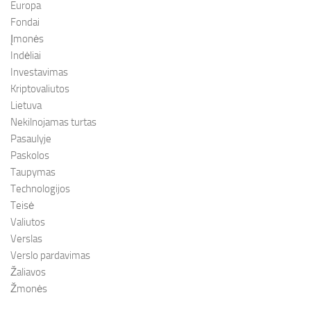
Europa
Fondai
Įmonės
Indėliai
Investavimas
Kriptovaliutos
Lietuva
Nekilnojamas turtas
Pasaulyje
Paskolos
Taupymas
Technologijos
Teisė
Valiutos
Verslas
Verslo pardavimas
Žaliavos
Žmonės