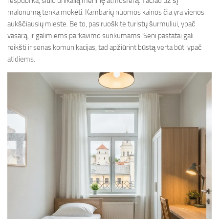
respublika, siūlo unikalią meninę atmosferą. Tačiau už šį
malonumą tenka mokėti. Kambarių nuomos kainos čia yra vienos
aukščiausių mieste. Be to, pasiruoškite turistų šurmuliui, ypač
vasarą, ir galimiems parkavimo sunkumams. Seni pastatai gali
reikšti ir senas komunikacijas, tad apžiūrint būstą verta būti ypač
atidiems.