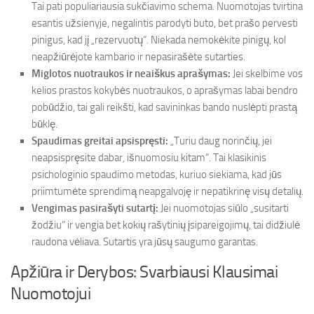
Tai pati populiariausia sukčiavimo schema. Nuomotojas tvirtina
esantis užsienyje, negalintis parodyti buto, bet prašo pervesti
pinigus, kad jį „rezervuotų“. Niekada nemokėkite pinigų, kol
neapžiūrėjote kambario ir nepasirašėte sutarties.
Miglotos nuotraukos ir neaiškus aprašymas:
Jei skelbime vos
kelios prastos kokybės nuotraukos, o aprašymas labai bendro
pobūdžio, tai gali reikšti, kad savininkas bando nuslėpti prastą
būklę.
Spaudimas greitai apsispręsti:
„Turiu daug norinčių, jei
neapsispręsite dabar, išnuomosiu kitam“. Tai klasikinis
psichologinio spaudimo metodas, kuriuo siekiama, kad jūs
priimtumėte sprendimą neapgalvoję ir nepatikrinę visų detalių.
Vengimas pasirašyti sutartį:
Jei nuomotojas siūlo „susitarti
žodžiu“ ir vengia bet kokių rašytinių įsipareigojimų, tai didžiulė
raudona vėliava. Sutartis yra jūsų saugumo garantas.
Apžiūra ir Derybos: Svarbiausi Klausimai
Nuomotojui