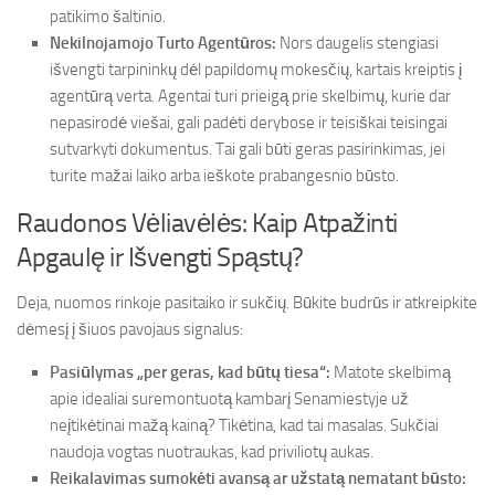
patikimo šaltinio.
Nekilnojamojo Turto Agentūros:
Nors daugelis stengiasi
išvengti tarpininkų dėl papildomų mokesčių, kartais kreiptis į
agentūrą verta. Agentai turi prieigą prie skelbimų, kurie dar
nepasirodė viešai, gali padėti derybose ir teisiškai teisingai
sutvarkyti dokumentus. Tai gali būti geras pasirinkimas, jei
turite mažai laiko arba ieškote prabangesnio būsto.
Raudonos Vėliavėlės: Kaip Atpažinti
Apgaulę ir Išvengti Spąstų?
Deja, nuomos rinkoje pasitaiko ir sukčių. Būkite budrūs ir atkreipkite
dėmesį į šiuos pavojaus signalus:
Pasiūlymas „per geras, kad būtų tiesa“:
Matote skelbimą
apie idealiai suremontuotą kambarį Senamiestyje už
neįtikėtinai mažą kainą? Tikėtina, kad tai masalas. Sukčiai
naudoja vogtas nuotraukas, kad priviliotų aukas.
Reikalavimas sumokėti avansą ar užstatą nematant būsto: