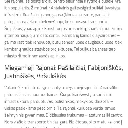
Šie rajonai, išsidėstę arčiau centro šiaurinėje ir rytinėje pusėje, yra
itin populiarūs. Žirmūnai ir Antakalnis gali pasigirti puikiai išvystyta
infrastruktūra, žaliųjų zonų gausa (Neries pakrantė, parkai) ir
patogiu susisiekimu tiek viešuoju, tiek nuosavu transportu.
Šnipiškės, ypač aplink Konstitucijos prospektą, sparčiai modernėja
ir tampa naujuoju miesto centru. Kambarių kainos čia įvairesnės –
galima rasti tiek renovuotų butų senesniuose daugiabučiuose, tiek
kambarių naujos statybos projektuose. Tai puikus balansas tarp
miesto ritmo ir ramesnės aplinkos.
Miegamieji Rajonai: Pašilaičiai, Fabijoniškės,
Justiniškės, Viršuliškės
Vakarinėje miesto dalyje esantys miegamieji rajonai dažnai siūlo
patraukliausias nuomos kainas. Čia puikiai išvystyta socialinė
infrastruktūra: parduotuvės, poliklinikos, mokyklos, darželiai –
viskas pasiekiama pėsčiomis. Tai rajonai, kuriuose verda ramus
šeimyninis gyvenimas. Didžiausias trūkumas – atstumas iki centro.
Nors viešojo transporto tinklas gerai išplėtotas, piko metu kelionė į