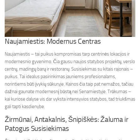
Naujamiestis: Modernus Centras
Naujamiestis – tai puikus kompromisas tarp centrinės lokacijos ir
modernesnio gyvenimo. Čia gausu naujos statybos projektų, verslo
centrų, madingų barų ir restoranų. Susisiekimas su kitais rajonais –
puikus. Tai idealus pasirinkimas jauniems profesionalams,
norintiems būti įvykių sūkuryje. Kainos čia taip pat nemažos, tačiau
dažnai gaunate modernesnį būstą nei Senamiestyje. Trūkumas –
kai kuriose dalyse vis dar vyksta intensyvios statybos, tad triukšmas
gali tapti kasdienybe.
Žirmūnai, Antakalnis, Šnipiškės: Žaluma ir
Patogus Susisiekimas