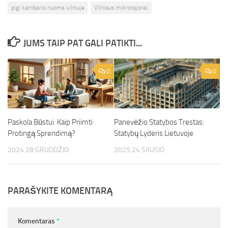
pigi kambario nuoma vilniuje
Vilniaus mikrorajonai
JUMS TAIP PAT GALI PATIKTI...
0
0
Paskola Būstui: Kaip Priimti
Panevėžio Statybos Trestas:
Protingą Sprendimą?
Statybų Lyderis Lietuvoje
2024 28 GRUODŽIO
2025 24 SAUSIO
PARAŠYKITE KOMENTARĄ
Komentaras
*