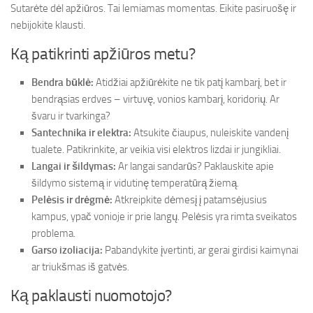
Sutarėte dėl apžiūros. Tai lemiamas momentas. Eikite pasiruošę ir
nebijokite klausti.
Ką patikrinti apžiūros metu?
Bendra būklė:
Atidžiai apžiūrėkite ne tik patį kambarį, bet ir
bendrąsias erdves – virtuvę, vonios kambarį, koridorių. Ar
švaru ir tvarkinga?
Santechnika ir elektra:
Atsukite čiaupus, nuleiskite vandenį
tualete. Patikrinkite, ar veikia visi elektros lizdai ir jungikliai.
Langai ir šildymas:
Ar langai sandarūs? Paklauskite apie
šildymo sistemą ir vidutinę temperatūrą žiemą.
Pelėsis ir drėgmė:
Atkreipkite dėmesį į patamsėjusius
kampus, ypač vonioje ir prie langų. Pelėsis yra rimta sveikatos
problema.
Garso izoliacija:
Pabandykite įvertinti, ar gerai girdisi kaimynai
ar triukšmas iš gatvės.
Ką paklausti nuomotojo?