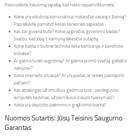
Pasiruoškite klausimų sąrašą, kad nieko nepamirštumėte:
Kokie yra vidutiniai komunaliniai mokesčiai vasarą ir žiemą?
Paprašykite pamatyti kelias senesnes sąskaitas.
Kas dar gyvena bute? Kokie jų įpročiai, gyvenimo būdas?
Svarbu, kad jūsų ir kaimynų lūkesčiai sutaptų.
Kokie baldai ir buitinė technika lieka kambaryje ir bendrose
erdvėse?
Ar galima turėti augintinių? Ar galima priimti svečių, galbūt ir
nakvynei?
Kokia interneto situacija? Ar yra įvadas, ar reikės pasirūpinti
pačiam?
Kas atsakingas už smulkius gedimus (pvz., perdegusios
lemputės keitimas, užsikimšusio čiaupo tvarkymas)?
Kokia yra depozito paėmimo ir grąžinimo tvarka?
Nuomos Sutartis: Jūsų Teisinis Saugumo
Garantas