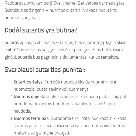
Radote svajonių kambarį? Sveikiname! Bet darbas dar nebaigtas.
Svarbiausias žingsnis – nuomos sutartis. Niekada nesutikite
nuomotis be jos.
Kodėl sutartis yra būtina?
Sutartis apsaugo abi puses – tiek jus, tiek nuomotoją. Joje aiškiai
apibrėžiamos visos sąlygos, teisės ir pareigos. Kilus bet kokiam
ginčui, sutartis bus pagrindinis dokumentas, kuriuo remsitės.
Svarbiausi sutarties punktai:
Sutarties šalys:
Turi būti nurodyti tikslūs nuomininko ir
nuomotojo (būsto savininko) duomenys.
Nuomos objektas:
Tikslus adresas, kambario plotas, taip pat
nurodoma, kokiomis bendromis patalpomis leidžiama
naudotis.
Nuomos terminas:
Nurodoma tiksli data, nuo kada ir iki kada
sutartis galioja. Dažniausiai sutartys sudaromos vieneriems
metams su galimybe pratęsti.