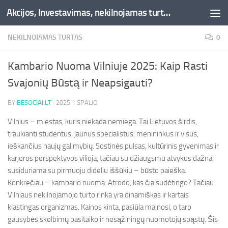
Akcijos, Investavimas, nekilnojamas turtas, kriptovaliutos - Besociai.lt
Skip to content
NEKILNOJAMAS TURTAS
0
Kambario Nuoma Vilniuje 2025: Kaip Rasti
Svajonių Būstą ir Neapsigauti?
BY
BESOCIAI.LT
·
2025 1 SPALIO
Vilnius – miestas, kuris niekada nemiega. Tai Lietuvos širdis,
traukianti studentus, jaunus specialistus, menininkus ir visus,
ieškančius naujų galimybių. Sostinės pulsas, kultūrinis gyvenimas ir
karjeros perspektyvos vilioja, tačiau su džiaugsmu atvykus dažnai
susiduriama su pirmuoju dideliu iššūkiu – būsto paieška.
Konkrečiau – kambario nuoma. Atrodo, kas čia sudėtingo? Tačiau
Vilniaus nekilnojamojo turto rinka yra dinamiškas ir kartais
klastingas organizmas. Kainos kinta, pasiūla mainosi, o tarp
gausybės skelbimų pasitaiko ir nesąžiningų nuomotojų spąstų. Šis