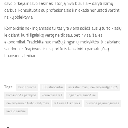
savo pirkėją ir savo sėkmės istoriją. Svarbiausia – daryti namų
darbus, konsultuotis su profesionalais ir niekada nenustoti vertinti
rizikų objektyviai.
Komercinis nekilnojamasis turtas yra viena solidžiausių turto klasių,
leidžianti kurti ilgalaikę vertę ne tik sau, bet ir visai šalies
ekonomikai. Pradėkite nuo mažų žingsnių, mokykitės iš kiekvieno
sandorio ir jūsų investicinis portfelis taps tvirtu pamatu jūsų
finansinei ateičiai.
Tags:
biurų nuoma
ESG standartai
investavimas į nekilnojamąjį turtą
komercinės patalpos
komercinis NT
logistikos sandėliai
nekilnojamojo turto valdymas
NT rinka Lietuvoje
nuomos pajamingumas
verslo centrai