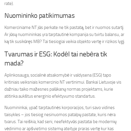
rate).
Nuomininko patikimumas
Komerciniame NT jūs perkate ne tik pastatą, bet ir nuomos sutartį.
Ar jūsų nuomininkas yra tarptautinė kompanija su tvirtu balansu, ar
ką tik susikūręs MB? Tai tiesiogiai veikia objekto vertę ir rizikos lygį.
Tvarumas ir ESG: Kodėl tai nebėra tik
mada?
Aplinkosauga, socialinė atsakomybė ir valdysena (ESG) tapo
kritiniais veiksniais komercinio NT vertinimui. Bankai Lietuvoje vis
dažniau taiko mažesnes palūkanų normas projektams, kurie
atitinka aukštus energinio efektyvumo standartus.
Nuomininkai, ypač tarptautinės korporacijos, turi savo vidines
taisykles – jos tiesiog nesinuomos patalpų pastate, kuris nėra
tvarus. Tai reiškia, kad seni, neefektyvūs pastatai be modernių
vėdinimo ar apšvietimo sistemų ateityje praras vertę kur kas