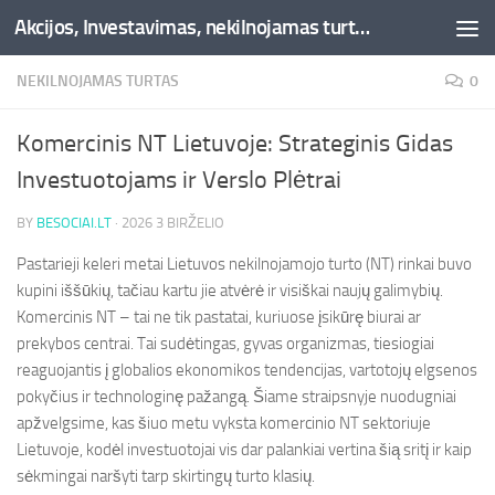
Akcijos, Investavimas, nekilnojamas turtas, kriptovaliutos - Besociai.lt
Skip to content
NEKILNOJAMAS TURTAS
0
Komercinis NT Lietuvoje: Strateginis Gidas
Investuotojams ir Verslo Plėtrai
BY
BESOCIAI.LT
·
2026 3 BIRŽELIO
Pastarieji keleri metai Lietuvos nekilnojamojo turto (NT) rinkai buvo
kupini iššūkių, tačiau kartu jie atvėrė ir visiškai naujų galimybių.
Komercinis NT – tai ne tik pastatai, kuriuose įsikūrę biurai ar
prekybos centrai. Tai sudėtingas, gyvas organizmas, tiesiogiai
reaguojantis į globalios ekonomikos tendencijas, vartotojų elgsenos
pokyčius ir technologinę pažangą. Šiame straipsnyje nuodugniai
apžvelgsime, kas šiuo metu vyksta komercinio NT sektoriuje
Lietuvoje, kodėl investuotojai vis dar palankiai vertina šią sritį ir kaip
sėkmingai naršyti tarp skirtingų turto klasių.