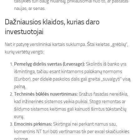
taisyklės turi daug niuansų, priklausomai nuo to, ar pastatas
naujas, ar senas.
Dažniausios klaidos, kurias daro
investuotojai
Net ir patyrę verslininkai kartais suklumpa. Štai keletas „grėblių“,
kurių vertėtų vengti:
Pernelyg didelis svertas (Leverage):
Skolintis iš banko yra
išmintinga, tačiau esant kintamoms palūkanų normoms
(Euribor), per didelė paskolos dalis gali greitai „suvalgyti“ visą
pelną.
Techninės būklės nuvertinimas:
Gražus fasadas nereiškia,
kad inžinerinės sistemos veikia puikiai. Stogo remontas ar
šildymo sistemos keitimas gali kainuoti šimtus tūkstančių
eurų.
Emocinis pirkimas:
Skirtingai nei perkant namus sau,
komercinis NT turi būti vertinamas tik per excel skaičiuoklės
prizmę.