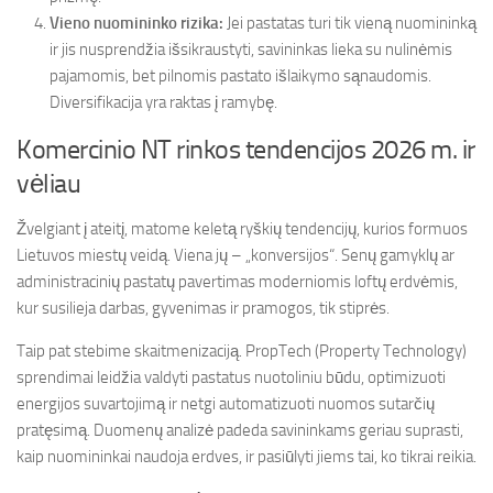
Vieno nuomininko rizika:
Jei pastatas turi tik vieną nuomininką
ir jis nusprendžia išsikraustyti, savininkas lieka su nulinėmis
pajamomis, bet pilnomis pastato išlaikymo sąnaudomis.
Diversifikacija yra raktas į ramybę.
Komercinio NT rinkos tendencijos 2026 m. ir
vėliau
Žvelgiant į ateitį, matome keletą ryškių tendencijų, kurios formuos
Lietuvos miestų veidą. Viena jų – „konversijos“. Senų gamyklų ar
administracinių pastatų pavertimas moderniomis loftų erdvėmis,
kur susilieja darbas, gyvenimas ir pramogos, tik stiprės.
Taip pat stebime skaitmenizaciją. PropTech (Property Technology)
sprendimai leidžia valdyti pastatus nuotoliniu būdu, optimizuoti
energijos suvartojimą ir netgi automatizuoti nuomos sutarčių
pratęsimą. Duomenų analizė padeda savininkams geriau suprasti,
kaip nuomininkai naudoja erdves, ir pasiūlyti jiems tai, ko tikrai reikia.