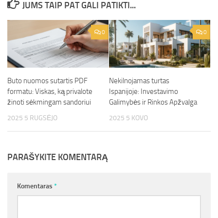
JUMS TAIP PAT GALI PATIKTI...
0
0
Buto nuomos sutartis PDF
Nekilnojamas turtas
formatu: Viskas, ką privalote
Ispanijoje: Investavimo
žinoti sėkmingam sandoriui
Galimybės ir Rinkos Apžvalga
2025 5 RUGSĖJO
2025 5 KOVO
PARAŠYKITE KOMENTARĄ
Komentaras
*