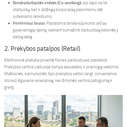
Bendradarbystės erdvės (Co-working):
Jos tapo ne tik
startuolių, bet ir didžiųjų korporacijų pasirinkimu dėl
suteikiamo lankstumo.
Periferiniai biurai:
Pastebima tendencija kurtis arčiau
gyvenamųjų rajonų, siekiant sumažinti darbuotojų kelionės į
darbą laiką.
2. Prekybos patalpos (Retail)
Elektroninė prekyba privertė fizines parduotuves pasikeisti.
Prekybos centrai Lietuvoje tampa laisvalaikio ir pramogų vietomis.
Mažesnės, kaimynystės tipo prekybos vietos (angl. convenience
stores) išgyvena renesansą, nes žmonės vertina patogumą ir
greitį.