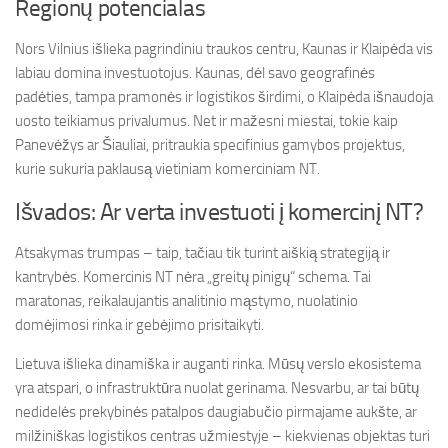
Regionų potencialas
Nors Vilnius išlieka pagrindiniu traukos centru, Kaunas ir Klaipėda vis
labiau domina investuotojus. Kaunas, dėl savo geografinės
padėties, tampa pramonės ir logistikos širdimi, o Klaipėda išnaudoja
uosto teikiamus privalumus. Net ir mažesni miestai, tokie kaip
Panevėžys ar Šiauliai, pritraukia specifinius gamybos projektus,
kurie sukuria paklausą vietiniam komerciniam NT.
Išvados: Ar verta investuoti į komercinį NT?
Atsakymas trumpas – taip, tačiau tik turint aiškią strategiją ir
kantrybės. Komercinis NT nėra „greitų pinigų“ schema. Tai
maratonas, reikalaujantis analitinio mąstymo, nuolatinio
domėjimosi rinka ir gebėjimo prisitaikyti.
Lietuva išlieka dinamiška ir auganti rinka. Mūsų verslo ekosistema
yra atspari, o infrastruktūra nuolat gerinama. Nesvarbu, ar tai būtų
nedidelės prekybinės patalpos daugiabučio pirmajame aukšte, ar
milžiniškas logistikos centras užmiestyje – kiekvienas objektas turi