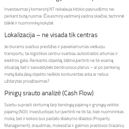
Investavimas į komercinį NT reikalauja kitokio pasiruošimo nei
perkant butą nuomai. Čia esminį vaidmenį vaidina skaičiai, techninė
būklė ir nuomininkų kokybė.
Lokalizacija – ne visada tik centras
Jei biurams svarbus prestižas ir pasiekiamumas viešuoju
transportu, tai logistikos centrui svarbiau autostrados artumas ir
elektros galia. Renkantis objektą, būtina įvertinti ne tik esamą
situaciją, bet ir savivaldybės bendruosius planus – ar po penkerių
metų šalia jūsų objekto neiškils konkurentas arba ar nebus
uždarytas privažiavimas?
Pinigų srauto analizė (Cash Flow)
Svarbu suprasti skirtumą tarp bendrųjų pajamų ir grynųjų veiklos
pajamų (NOI). Investuotojas turi įvertinti ne tik tai, kiek nuomininkas
moka, bet ir kokios bus pastato išlaikymo išlaidos (Property
Management), draudimas, mokesčiai ir galimos prastovos (Vacancy