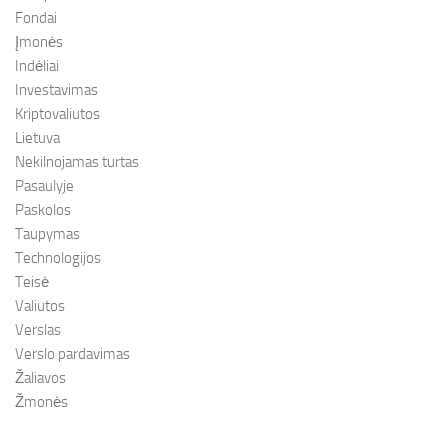
Fondai
Įmonės
Indėliai
Investavimas
Kriptovaliutos
Lietuva
Nekilnojamas turtas
Pasaulyje
Paskolos
Taupymas
Technologijos
Teisė
Valiutos
Verslas
Verslo pardavimas
Žaliavos
Žmonės