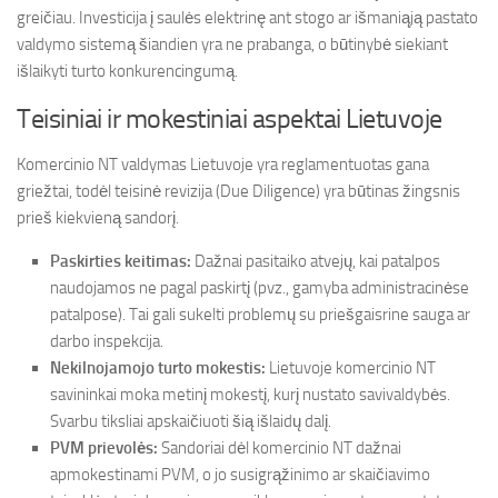
greičiau. Investicija į saulės elektrinę ant stogo ar išmaniąją pastato
valdymo sistemą šiandien yra ne prabanga, o būtinybė siekiant
išlaikyti turto konkurencingumą.
Teisiniai ir mokestiniai aspektai Lietuvoje
Komercinio NT valdymas Lietuvoje yra reglamentuotas gana
griežtai, todėl teisinė revizija (Due Diligence) yra būtinas žingsnis
prieš kiekvieną sandorį.
Paskirties keitimas:
Dažnai pasitaiko atvejų, kai patalpos
naudojamos ne pagal paskirtį (pvz., gamyba administracinėse
patalpose). Tai gali sukelti problemų su priešgaisrine sauga ar
darbo inspekcija.
Nekilnojamojo turto mokestis:
Lietuvoje komercinio NT
savininkai moka metinį mokestį, kurį nustato savivaldybės.
Svarbu tiksliai apskaičiuoti šią išlaidų dalį.
PVM prievolės:
Sandoriai dėl komercinio NT dažnai
apmokestinami PVM, o jo susigrąžinimo ar skaičiavimo