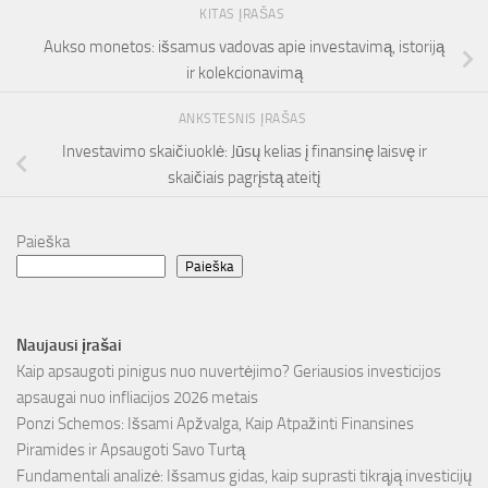
KITAS ĮRAŠAS
Aukso monetos: išsamus vadovas apie investavimą, istoriją
ir kolekcionavimą
ANKSTESNIS ĮRAŠAS
Investavimo skaičiuoklė: Jūsų kelias į finansinę laisvę ir
skaičiais pagrįstą ateitį
Paieška
Paieška
Naujausi įrašai
Kaip apsaugoti pinigus nuo nuvertėjimo? Geriausios investicijos
apsaugai nuo infliacijos 2026 metais
Ponzi Schemos: Išsami Apžvalga, Kaip Atpažinti Finansines
Piramides ir Apsaugoti Savo Turtą
Fundamentali analizė: Išsamus gidas, kaip suprasti tikrąją investicijų