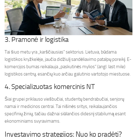
3. Pramonė ir logistika
Tai šiuo metu yra „karščiausias“ sektorius. Lietuva, būdama
logistikos kryžkelėje, jaučia didžiulį sandėliavimo patalpų poreikį. E-
komercijos bumas reikalauja „paskutinės mylios“ (angl. last mile)
logistikos centrų, esančių kuo arčiau galutinio vartotojo miestuose.
4. Specializuotas komercinis NT
Šiai grupei priklauso viešbučiai, studentų bendrabučiai, senjorų
namai ir medicinos centrai. Tai nišinės sritys, reikalaujančios
specifinių žinių, tačiau dažnai siūlančios didesnį stabilumą esant
ekonominiams svyravimams.
Investavimo strategijos: Nuo ko pradėti?