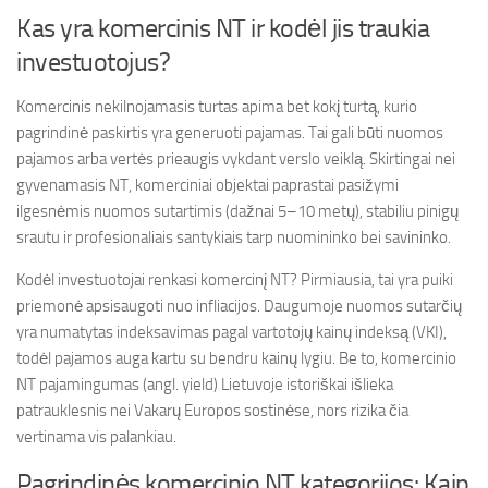
Kas yra komercinis NT ir kodėl jis traukia
investuotojus?
Komercinis nekilnojamasis turtas apima bet kokį turtą, kurio
pagrindinė paskirtis yra generuoti pajamas. Tai gali būti nuomos
pajamos arba vertės prieaugis vykdant verslo veiklą. Skirtingai nei
gyvenamasis NT, komerciniai objektai paprastai pasižymi
ilgesnėmis nuomos sutartimis (dažnai 5–10 metų), stabiliu pinigų
srautu ir profesionaliais santykiais tarp nuomininko bei savininko.
Kodėl investuotojai renkasi komercinį NT? Pirmiausia, tai yra puiki
priemonė apsisaugoti nuo infliacijos. Daugumoje nuomos sutarčių
yra numatytas indeksavimas pagal vartotojų kainų indeksą (VKI),
todėl pajamos auga kartu su bendru kainų lygiu. Be to, komercinio
NT pajamingumas (angl. yield) Lietuvoje istoriškai išlieka
patrauklesnis nei Vakarų Europos sostinėse, nors rizika čia
vertinama vis palankiau.
Pagrindinės komercinio NT kategorijos: Kaip