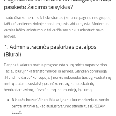
pasikeitė žaidimo taisyklės?
Tradiciškai komercinis NT skirstomas į keturias pagrindines grupes,
tačiau šiandienos rinkoje ribos tarp jų vis labiau nyksta. Modernus
verslas ieško lankstumo, o tai verčia savininkus adaptuoti savo
erdves.
1. Administracinės paskirties patalpos
(Biurai)
Dar prieš kelerius metus prognozuota biurų mirtis nepasitvirtino.
Tačiau biurų rinka transformavosi iš esmės. Šiandien dominuoja
„Hibridinio darbo“ koncepcija. Įmonės nebeieško tiesiog kvadratinių
metrų stalams sustatyti; jos ieško erdvių, kurios skatintų
bendradarbiavimą, kūrybiškumą ir darbuotojų lojalumą.
A klasės biurai:
Vilnius išlieka lyderiu, kur moderniausi verslo
centrai atitinka aukščiausius tvarumo standartus (BREEAM,
LEED).