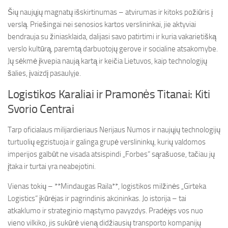
Šių naujųjų magnatų išskirtinumas – atvirumas ir kitoks požiūris į
verslą. Priešingai nei senosios kartos verslininkai, jie aktyviai
bendrauja su žiniasklaida, dalijasi savo patirtimi ir kuria vakarietišką
verslo kultūrą, paremtą darbuotojų gerove ir socialine atsakomybe.
Jų sėkmė įkvepia naują kartą ir keičia Lietuvos, kaip technologijų
šalies, įvaizdį pasaulyje.
Logistikos Karaliai ir Pramonės Titanai: Kiti
Svorio Centrai
Tarp oficialaus milijardieriaus Nerijaus Numos ir naujųjų technologijų
turtuolių egzistuoja ir galinga grupė verslininkų, kurių valdomos
imperijos galbūt ne visada atsispindi „Forbes“ sąrašuose, tačiau jų
įtaka ir turtai yra neabejotini.
Vienas tokių – **Mindaugas Raila**, logistikos milžinės „Girteka
Logistics“ įkūrėjas ir pagrindinis akcininkas. Jo istorija – tai
atkaklumo ir strateginio mąstymo pavyzdys. Pradėjęs vos nuo
vieno vilkiko, jis sukūrė vieną didžiausių transporto kompanijų