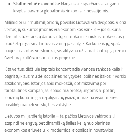
Skaitmeninė ekonomika:
Naujausia ir sparčiausiai auganti
kryptis, paremta globaliomis rinkomis ir inovacijomis.
Milijardierių ir multimilijonierių poveikis Lietuvai yra dvejopas. Viena
vertus, jų sukurtos įmonės yra ekonomikos variklis – jos sukuria
dešimtis tūkstančių darbo vietų, sumoka milžiniškus mokesčius į
biudžetą ir garsina Lietuvos vardą pasaulyje. Kai kurie iš jų, ypač
naujosios kartos verslininkai, vis aktyviau užsiima filantropija, remia
švietimą, kultūrą ir socialinius projektus.
Kita vertus, didžiulė kapitalo koncentracija vienose rankose kelia ir
pagrįstų klausimų dėl socialinės nelygybės, politinės įtakos ir verslo
atsakomybės. Istorijos apie mokesčių optimizavimą per
tarptautines kompanijas, spaudimą profsąjungoms ar politinį
lobizmą kuria neigiamą oligarchų įvaizdį ir mažina visuomenės
pasitikėjimą tiek verslu, tiek valstybe.
Lietuvos milijardierių istorija – tai pačios Lietuvos veidrodis. Ji
atspindi nelengvą, bet dinamišką šalies kelią nuo planinės
ekonomikos griuvėsių iki modernios, globalios ir inovatyvios