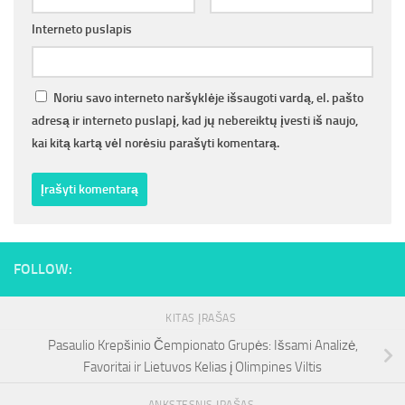
Interneto puslapis
Noriu savo interneto naršyklėje išsaugoti vardą, el. pašto
adresą ir interneto puslapį, kad jų nebereiktų įvesti iš naujo,
kai kitą kartą vėl norėsiu parašyti komentarą.
FOLLOW:
KITAS ĮRAŠAS
Pasaulio Krepšinio Čempionato Grupės: Išsami Analizė,
Favoritai ir Lietuvos Kelias į Olimpines Viltis
ANKSTESNIS ĮRAŠAS