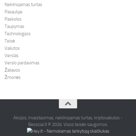
Nekilnojamas turtas
Pasaulyje
Paskolos
Taupymas
Technologijos
Teisė
Valiutos
Verslas
Verslo pardavimas
Žaliavos
Žmonės
Akcijos, Investavimas, nekilnojamas turtas, kriptovaliutos -
Besociai.lt © 2026. Visos teisės saugomos.