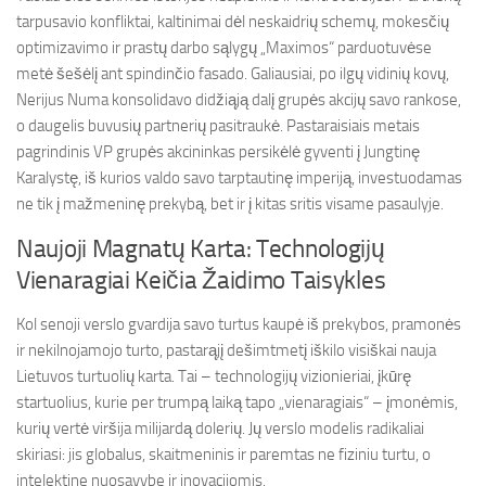
tarpusavio konfliktai, kaltinimai dėl neskaidrių schemų, mokesčių
optimizavimo ir prastų darbo sąlygų „Maximos“ parduotuvėse
metė šešėlį ant spindinčio fasado. Galiausiai, po ilgų vidinių kovų,
Nerijus Numa konsolidavo didžiąją dalį grupės akcijų savo rankose,
o daugelis buvusių partnerių pasitraukė. Pastaraisiais metais
pagrindinis VP grupės akcininkas persikėlė gyventi į Jungtinę
Karalystę, iš kurios valdo savo tarptautinę imperiją, investuodamas
ne tik į mažmeninę prekybą, bet ir į kitas sritis visame pasaulyje.
Naujoji Magnatų Karta: Technologijų
Vienaragiai Keičia Žaidimo Taisykles
Kol senoji verslo gvardija savo turtus kaupė iš prekybos, pramonės
ir nekilnojamojo turto, pastarąjį dešimtmetį iškilo visiškai nauja
Lietuvos turtuolių karta. Tai – technologijų vizionieriai, įkūrę
startuolius, kurie per trumpą laiką tapo „vienaragiais“ – įmonėmis,
kurių vertė viršija milijardą dolerių. Jų verslo modelis radikaliai
skiriasi: jis globalus, skaitmeninis ir paremtas ne fiziniu turtu, o
intelektine nuosavybe ir inovacijomis.