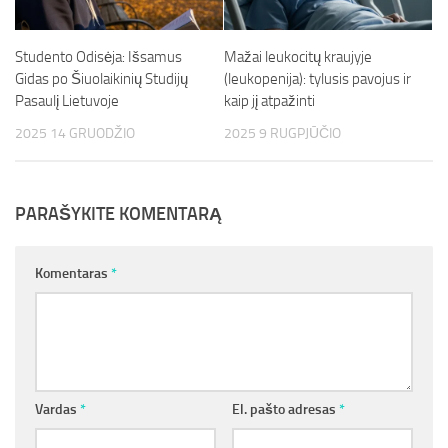
Studento Odisėja: Išsamus
Mažai leukocitų kraujyje
Gidas po Šiuolaikinių Studijų
(leukopenija): tylusis pavojus ir
Pasaulį Lietuvoje
kaip jį atpažinti
2025 14 GRUODŽIO
2025 9 RUGPJŪČIO
PARAŠYKITE KOMENTARĄ
Komentaras
*
Vardas
*
El. pašto adresas
*