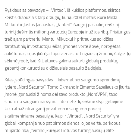
Ryškiausias pavyzdys – „Vinted“. Iš kuklios platformos, skirtos
keistis drabužiais tarp draugių, kurią 2008 metais įkūrė Milda
Mitkutė ir Justas Janauskas, „Vinted“ išaugo į pasaulinį reiškinį,
turintį dešimtis milijonų vartotojų Europoje ir už jos ribų. Prisijungus
trečiajam partneriui Mantui Mikuckui ir pritraukus solidžias
tarptautinių investuotojų lėšas, įmonės vertė šovė į neregėtas
aukštumas, o jos įkūrėjai tapo vienais turtingiausių žmonių šalyje. Jų
sėkmė įrodė, kad iš Lietuvos galima sukurti globalų produktą,
gebantį konkuruoti su didžiausiais pasaulio žaidėjais.
Kitas įspūdingas pavyzdys – kibernetinio saugumo sprendimų
lyderė „Nord Security“. Tomo Okmano ir Eimanto Sabaliausko įkurta
įmonė, geriausiai žinoma dėl savo produkto „NordVPN“, tapo
sinonimu saugiam naršymui internete. Jų sėkmė slypi gebėjime
laiku atpažinti augantį privatumo ir saugumo poreikį
skaitmeniniame pasaulyje. Kaip ir „Vinted“, „Nord Security“ yra
globali kompanija nuo pat pirmos dienos, o jos vertė, perkopusi
milijardo ribą, įtvirtino įkūrėjus Lietuvos turtingiausiųjų elite.