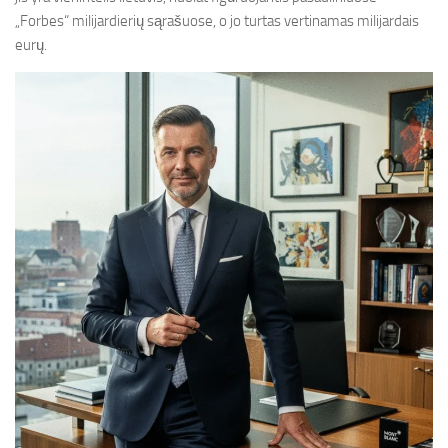
„Forbes“ milijardierių sąrašuose, o jo turtas vertinamas milijardais
eurų.