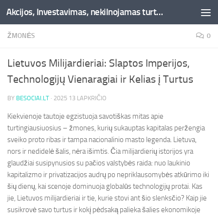
Akcijos, Investavimas, nekilnojamas turtas, kriptovaliutos - Besociai.lt
Skip to content
ŽMONĖS
0
Lietuvos Milijardieriai: Slaptos Imperijos,
Technologijų Vienaragiai ir Kelias į Turtus
BY
BESOCIAI.LT
·
2025 13 LAPKRIČIO
Kiekvienoje tautoje egzistuoja savotiškas mitas apie
turtingiausiuosius – žmones, kurių sukauptas kapitalas peržengia
sveiko proto ribas ir tampa nacionalinio masto legenda. Lietuva,
nors ir nedidelė šalis, nėra išimtis. Čia milijardierių istorijos yra
glaudžiai susipynusios su pačios valstybės raida: nuo laukinio
kapitalizmo ir privatizacijos audrų po nepriklausomybės atkūrimo iki
šių dienų, kai scenoje dominuoja globalūs technologijų protai. Kas
jie, Lietuvos milijardieriai ir tie, kurie stovi ant šio slenksčio? Kaip jie
susikrovė savo turtus ir kokį pėdsaką palieka šalies ekonomikoje