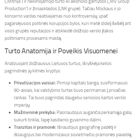
(„Mitnija“) ir nekilnojamojo turto iki alkoholio gamybos („MV Group
Production“) ir žiniasklaidos (LNK grupė). Tačiau Mockaus ir jo
koncerno vardas neatsiejamas nuo kontroversijų, ypač
pagarsėjusios politinės korupcijos bylos, kuri metė didelį šešėlį ant
visos grupės reputacijos ir atskleidė didžiojo verslo įtakos
politiniams procesams mastą.
Turto Anatomija ir Poveikis Visuomenei
Analizuojant didžiausius Lietuvos turtus, išryškėja kelios
pagrindinės jų kilmės kryptys:
Privatizacijos vaisiai:
Pirmoji kapitalo banga, susiformavusi
90-aisiais, kai valstybinis turtas buvo perimamas į privačias
rankas. Tai buvo pagrindas daugeliui senosios kartos verslo
imperijų.
Mažmeninė prekyba:
Pasinaudojus augančia perkamąja galia,
sukurti tinklai, tapę kasdienio gyvenimo dalimi.
Tranzitas ir pramonė:
Išnaudojus geografinę padėtį ir
išsaugojus bei modernizavus sovietmečio pramonės paveldą.