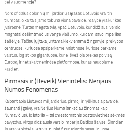
bei visuomenėje?
Nors oficialus dolerinių milijardierių sąrašas Lietuvoje yra itin
trumpas, o kartais jame tebūna viena pavardė, realybė yra kur kas
įvairesnė. Turtas mėgsta tylą, ypač Lietuvoje, kur didžiausi verslo
magnatai dešimtmečius vengė viešumo, kurdami savo imperijas
šešėlyje. Tačiau jų įtaka juntama kiekviename žingsnyje: prekybos
centruose, kuriuose apsiperkame, vaistinėse, kuriose perkame
vaistus, logistikos gigantuose, kurie išvežioja prekes po visą
Europą, ir net skaitmeninėse platformose, kurias naudojame
kasdien.
Pirmasis ir (Beveik) Vienintelis: Nerijaus
Numos Fenomenas
Kalbant apie Lietuvos milijardierius, pirmoji ir ryškiausia pavardė,
šaunanti į galvą, yra Nerijus Numa (anksčiau žinomas kaip
Numavičius). Jo istorija – tai chrestomatinis postsovietinės sėkmės
pavyzdys, virtęs didžiausia verslo imperija Baltijos šalyse. Šiandien
jis yra vienintelis lietuvis, nuolat figūruojantis pasauliniuose