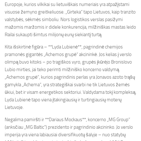
Europoje, kurios vilkikai su lietuviškais numeriais yra atpažįstami
visuose žemyno greitkeliuose. „Girteka“ tapo Lietuvos, kaip tranzito
valstybės, sėkmės simboliu. Nors logistikos verslas pasižymi
mažomis maržomis ir didele konkurencija, milžiniškas mastas leido
Railai sukaupti šimtus milijonų eurų siekiantį turtą.
Kita išskirtinė figūra – **Lyda Lubienė**, pagrindinė chemijos
pramonės gigantės „Achemos grupė“ akcininkė. Jos kelias į verslo
olimpą buvo kitoks – po tragiškos vyro, grupės įkūrėjo Bronislovo
Lubio mirties, jai teko perimti milžiniško koncerno valdymą.
„Achemos grupė“, kurios pagrindinis perlas yra Jonavos azoto trąšų
gamykla „Achema“, yra strategiškai svarbi ne tik Lietuvos žemės
ūkiui, bet ir visam energetikos sektoriui. Valdydama tokį kompleksą,
Lyda Lubienė tapo viena įtakingiausių ir turtingiausių moterų
Lietuvoje.
Negalima pamiršti ir **Dariaus Mockaus**, koncerno „MG Group“
(anksčiau „MG Baltic“) prezidento ir pagrindinio akcininko. Jo verslo
imperija yra viena labiausiai diversifikuotų šalyje – nuo statybų