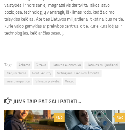
valstybės. Ir nors senieji magnatai vis dar tvirtai laikosi savo
pozicijose, technologijų vienaragių iškilimas rodo, kad žaidimo
taisyklės keičiasi. Ateities Lietuvos milijardieriai, tikėtina, bus ne tie,
kurie valdo gamyklas ar prekybos centrus, o tie, kurie kurs idėjas ir
technologijas, keičiančias pasaulį.
Tags:
Achema
Girteka
Lietuvos ekonomika
Lietuvos milijardieriai
Nerijus Numa
Nord Security
turtingiausi Lietuvos žmonės
verslo imperijos
Vilniaus prekyba
Vinted
JUMS TAIP PAT GALI PATIKTI...
0
0