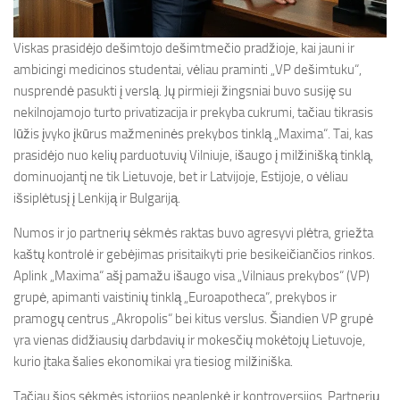
Viskas prasidėjo dešimtojo dešimtmečio pradžioje, kai jauni ir
ambicingi medicinos studentai, vėliau praminti „VP dešimtuku“,
nusprendė pasukti į verslą. Jų pirmieji žingsniai buvo susiję su
nekilnojamojo turto privatizacija ir prekyba cukrumi, tačiau tikrasis
lūžis įvyko įkūrus mažmeninės prekybos tinklą „Maxima“. Tai, kas
prasidėjo nuo kelių parduotuvių Vilniuje, išaugo į milžinišką tinklą,
dominuojantį ne tik Lietuvoje, bet ir Latvijoje, Estijoje, o vėliau
išsiplėtusį į Lenkiją ir Bulgariją.
Numos ir jo partnerių sėkmės raktas buvo agresyvi plėtra, griežta
kaštų kontrolė ir gebėjimas prisitaikyti prie besikeičiančios rinkos.
Aplink „Maxima“ ašį pamažu išaugo visa „Vilniaus prekybos“ (VP)
grupė, apimanti vaistinių tinklą „Euroapotheca“, prekybos ir
pramogų centrus „Akropolis“ bei kitus verslus. Šiandien VP grupė
yra vienas didžiausių darbdavių ir mokesčių mokėtojų Lietuvoje,
kurio įtaka šalies ekonomikai yra tiesiog milžiniška.
Tačiau šios sėkmės istorijos neaplenkė ir kontroversijos. Partnerių