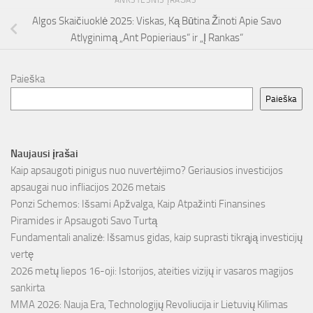
Algos Skaičiuoklė 2025: Viskas, Ką Būtina Žinoti Apie Savo
Atlyginimą „Ant Popieriaus“ ir „Į Rankas“
Paieška
Paieška
Naujausi įrašai
Kaip apsaugoti pinigus nuo nuvertėjimo? Geriausios investicijos
apsaugai nuo infliacijos 2026 metais
Ponzi Schemos: Išsami Apžvalga, Kaip Atpažinti Finansines
Piramides ir Apsaugoti Savo Turtą
Fundamentali analizė: Išsamus gidas, kaip suprasti tikrąją investicijų
vertę
2026 metų liepos 16-oji: Istorijos, ateities vizijų ir vasaros magijos
sankirta
MMA 2026: Nauja Era, Technologijų Revoliucija ir Lietuvių Kilimas