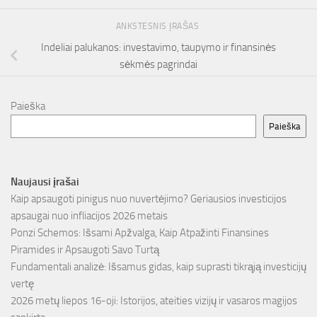
ANKSTESNIS ĮRAŠAS
Indeliai palukanos: investavimo, taupymo ir finansinės
sėkmės pagrindai
Paieška
Paieška
Naujausi įrašai
Kaip apsaugoti pinigus nuo nuvertėjimo? Geriausios investicijos
apsaugai nuo infliacijos 2026 metais
Ponzi Schemos: Išsami Apžvalga, Kaip Atpažinti Finansines
Piramides ir Apsaugoti Savo Turtą
Fundamentali analizė: Išsamus gidas, kaip suprasti tikrąją investicijų
vertę
2026 metų liepos 16-oji: Istorijos, ateities vizijų ir vasaros magijos