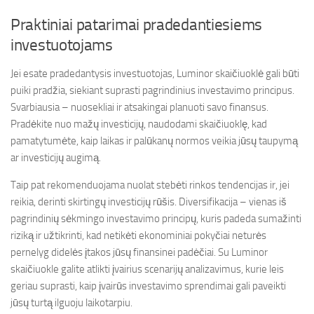
Praktiniai patarimai pradedantiesiems
investuotojams
Jei esate pradedantysis investuotojas, Luminor skaičiuoklė gali būti
puiki pradžia, siekiant suprasti pagrindinius investavimo principus.
Svarbiausia – nuosekliai ir atsakingai planuoti savo finansus.
Pradėkite nuo mažų investicijų, naudodami skaičiuoklę, kad
pamatytumėte, kaip laikas ir palūkanų normos veikia jūsų taupymą
ar investicijų augimą.
Taip pat rekomenduojama nuolat stebėti rinkos tendencijas ir, jei
reikia, derinti skirtingų investicijų rūšis. Diversifikacija – vienas iš
pagrindinių sėkmingo investavimo principų, kuris padeda sumažinti
riziką ir užtikrinti, kad netikėti ekonominiai pokyčiai neturės
pernelyg didelės įtakos jūsų finansinei padėčiai. Su Luminor
skaičiuokle galite atlikti įvairius scenarijų analizavimus, kurie leis
geriau suprasti, kaip įvairūs investavimo sprendimai gali paveikti
jūsų turtą ilguoju laikotarpiu.