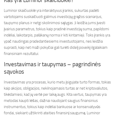
Kas yra Luminor skaičiuoklė?
Luminor skaičiuoklė yra interaktyvus įrankis, sukurtas padėti
vartotojams suskaičiuoti galimus investicijų grąžos scenarijus,
taupymo planus ir netgi skolinimosi sąlygas. Ji leidžia jums įvesti
įvairius parametrus, tokius kaip pradinė investicijų suma, papildomi
indėliai, laikotarpis, palūkanų norma ir kiti kintamieji. Toks įrankis yra
ypač naudingas pradedantiesiems investuotojams, nes leidžia
suprasti, kaip net maži pokyčiai gali turėti didelį poveikį ilgalaikiam
finansiniam rezultatui.
Investavimas ir taupymas – pagrindinės
sąvokos
Investavimas yra procesas, kurio metu įsigyjate turto formas, tokias
kaip akcijos, obligacijos, nekilnojamasis turtas ar net kriptovaliutos,
tikėdamiesi, kad jų vertė per laiką augs. Kita vertus, taupymas yra
metodas kaupti lėšas, dažnai naudojant saugius finansinius
instrumentus, tokius kaip indėliai bankuose ar konservatyvūs
fondai, siekiant užtikrinti ateities finansinį saugumą. Luminor