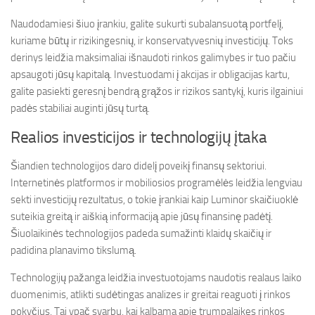
Naudodamiesi šiuo įrankiu, galite sukurti subalansuotą portfelį,
kuriame būtų ir rizikingesnių, ir konservatyvesnių investicijų. Toks
derinys leidžia maksimaliai išnaudoti rinkos galimybes ir tuo pačiu
apsaugoti jūsų kapitalą. Investuodami į akcijas ir obligacijas kartu,
galite pasiekti geresnį bendrą grąžos ir rizikos santykį, kuris ilgainiui
padės stabiliai auginti jūsų turtą.
Realios investicijos ir technologijų įtaka
Šiandien technologijos daro didelį poveikį finansų sektoriui.
Internetinės platformos ir mobiliosios programėlės leidžia lengviau
sekti investicijų rezultatus, o tokie įrankiai kaip Luminor skaičiuoklė
suteikia greitą ir aiškią informaciją apie jūsų finansinę padėtį.
Šiuolaikinės technologijos padeda sumažinti klaidų skaičių ir
padidina planavimo tikslumą.
Technologijų pažanga leidžia investuotojams naudotis realaus laiko
duomenimis, atlikti sudėtingas analizes ir greitai reaguoti į rinkos
pokyčius. Tai ypač svarbu, kai kalbama apie trumpalaikes rinkos