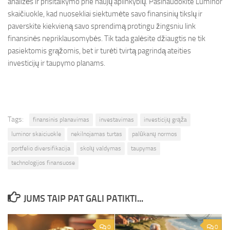
analizės ir prisitaikymo prie naujų aplinkybių. Pasinaudokite Luminor
skaičiuokle, kad nuosekliai siektumėte savo finansinių tikslų ir
paverskite kiekvieną savo sprendimą protingu žingsniu link
finansinės nepriklausomybės. Tik tada galėsite džiaugtis ne tik
pasiektomis grąžomis, bet ir turėti tvirtą pagrindą ateities
investicijų ir taupymo planams.
Tags:
finansinis planavimas
investavimas
investicijų grąža
luminor skaiciuokle
nekilnojamas turtas
palūkanų normos
portfelio diversifikacija
skolų valdymas
taupymas
technologijos finansuose
JUMS TAIP PAT GALI PATIKTI...
0
0