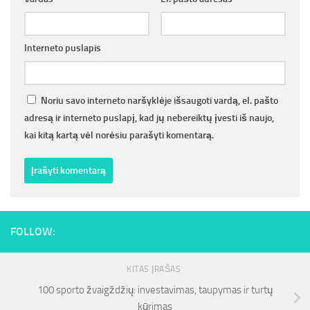
Interneto puslapis
Noriu savo interneto naršyklėje išsaugoti vardą, el. pašto
adresą ir interneto puslapį, kad jų nebereiktų įvesti iš naujo,
kai kitą kartą vėl norėsiu parašyti komentarą.
FOLLOW:
KITAS ĮRAŠAS
100 sporto žvaigždžių: investavimas, taupymas ir turtų
kūrimas