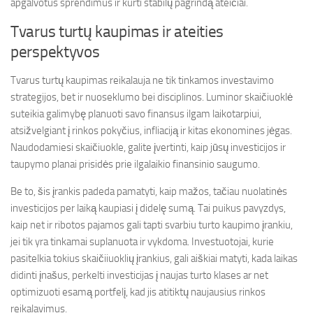
apgalvotus sprendimus ir kurti stabilų pagrindą ateičiai.
Tvarus turtų kaupimas ir ateities
perspektyvos
Tvarus turtų kaupimas reikalauja ne tik tinkamos investavimo
strategijos, bet ir nuoseklumo bei disciplinos. Luminor skaičiuoklė
suteikia galimybę planuoti savo finansus ilgam laikotarpiui,
atsižvelgiant į rinkos pokyčius, infliaciją ir kitas ekonomines jėgas.
Naudodamiesi skaičiuokle, galite įvertinti, kaip jūsų investicijos ir
taupymo planai prisidės prie ilgalaikio finansinio saugumo.
Be to, šis įrankis padeda pamatyti, kaip mažos, tačiau nuolatinės
investicijos per laiką kaupiasi į didelę sumą. Tai puikus pavyzdys,
kaip net ir ribotos pajamos gali tapti svarbiu turto kaupimo įrankiu,
jei tik yra tinkamai suplanuota ir vykdoma. Investuotojai, kurie
pasitelkia tokius skaičiiuoklių įrankius, gali aiškiai matyti, kada laikas
didinti įnašus, perkelti investicijas į naujas turto klases ar net
optimizuoti esamą portfelį, kad jis atitiktų naujausius rinkos
reikalavimus.