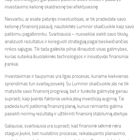
investavimo kelionę skaidresnę bei efektyvesnę.
Nesvarbu, ar esate patyręs investuotojas, ar tik pradedate savo
kelionę į finansinį pasaulį, naudokitės Luminor skaičiuokle kaip savo
patikimu pagalbininku. Svarbiausia – nuosekliai siekti savo tikslų,
analizuoti rezultatus ir koreguoti strategiją pagal besikeičiančias
rinkos sąlygas. Tik tada galėsite pilnai išnaudoti visas galimybes,
kurias suteikia šiuolaikinės technologijos ir inovatyvūs finansiniai
įrankiai.
Investavimas ir taupymas yra ilgas procesas, kuriame kiekvienas
sprendimas turi svarbų poveikį. Su Luminor skaičiuokle jūs ne tik
matysite savo finansinį progresą, bet ir turėsite galimybę geriau
suprasti, kaip įvairūs faktoriai veikia jūsų investicijų augimą. Tai
padeda kurti patikimą finansinį planą, kuriuo remiantis galima
pasiekti norimų rezultatų ir užtikrinti finansinį stabilumą ateityje.
Galiausiai, svarbiausia yra suprasti, kad finansinė sėkmė nėra
staigus įvykis, bet nuolatinis procesas, reikalaujantis planavimo,