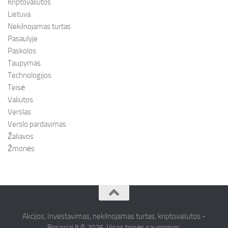
Kriptovaliutos
Lietuva
Nekilnojamas turtas
Pasaulyje
Paskolos
Taupymas
Technologijos
Teisė
Valiutos
Verslas
Verslo pardavimas
Žaliavos
Žmonės
Akcijos, Investavimas, nekilnojamas turtas, kriptovaliutos -
Besociai.lt © 2026. Visos teisės saugomos.