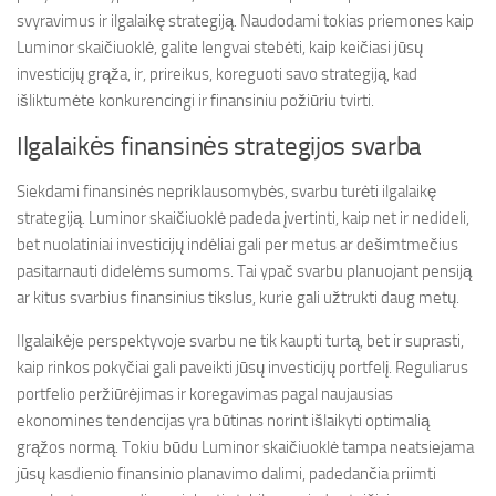
svyravimus ir ilgalaikę strategiją. Naudodami tokias priemones kaip
Luminor skaičiuoklė, galite lengvai stebėti, kaip keičiasi jūsų
investicijų grąža, ir, prireikus, koreguoti savo strategiją, kad
išliktumėte konkurencingi ir finansiniu požiūriu tvirti.
Ilgalaikės finansinės strategijos svarba
Siekdami finansinės nepriklausomybės, svarbu turėti ilgalaikę
strategiją. Luminor skaičiuoklė padeda įvertinti, kaip net ir nedideli,
bet nuolatiniai investicijų indėliai gali per metus ar dešimtmečius
pasitarnauti didelėms sumoms. Tai ypač svarbu planuojant pensiją
ar kitus svarbius finansinius tikslus, kurie gali užtrukti daug metų.
Ilgalaikėje perspektyvoje svarbu ne tik kaupti turtą, bet ir suprasti,
kaip rinkos pokyčiai gali paveikti jūsų investicijų portfelį. Reguliarus
portfelio peržiūrėjimas ir koregavimas pagal naujausias
ekonomines tendencijas yra būtinas norint išlaikyti optimalią
grąžos normą. Tokiu būdu Luminor skaičiuoklė tampa neatsiejama
jūsų kasdienio finansinio planavimo dalimi, padedančia priimti