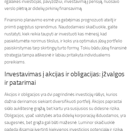
ilgalaikes investicijas, pavyzdžiui, investavimą į pensiją, nuosavo
verslo plėtrą ar didelių pirkinių finansavimą.
Finansinio planavimo esmė yra gebėjimas prognozuoti ateitį ir
priimti pagrįstus sprendimus. Naudodamiesi skaičiuokle, galite
nustatyti, kiek reikia taupyti ar investuoti kas mėnesį, kad
pasiektumėte norimus tikslus, ir koks yra optimalus jūsų portfelio
pasiskirstymas tarp skirtingų turto formų. Tokiu būdu jūsų finansinė
strategija tampa aiškesnė ir labiau pritaikyta individualiems
poreikiams.
Investavimas į akcijas ir obligacijas: įžvalgos
ir patarimai
Akcijos ir obligacijos yra dvi pagrindinės investicijų rūšys, kurios
dažnai derinamos siekiant diversifikuoti portfelį. Akcijos paprastai
siūlo aukštesnę grąžą, bet kartu yra susijusios su didesne rizika.
Obligacijos, ypač valstybės arba didelių korporacijų išduodamos, yra
saugesnės, bet grąža gali būti mažesnė. Luminor skaičiuoklė
padeda išsamiai įvertinti kiekvienos investicijos potencialą ir riziką.