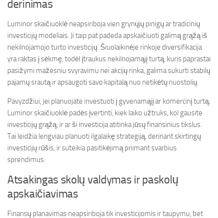
derinimas
Luminor skaičiuoklė neapsiriboja vien grynųjų pinigų ar tradicinių
investicijų modeliais. Ji taip pat padeda apskaičiuoti galimą grąžą iš
nekilnojamojo turto investicijų. Šiuolaikinėje rinkoje diversifikacija
yra raktas į sėkmę, todėl įtraukus nekilnojamąjį turtą, kuris paprastai
pasižymi mažesniu svyravimu nei akcijų rinka, galima sukurti stabilų
pajamų srautą ir apsaugoti savo kapitalą nuo netikėtų nuostolių.
Pavyzdžiui, jei planuojate investuoti į gyvenamąjį ar komercinį turtą,
Luminor skaičiuoklė padės įvertinti, kiek laiko užtruks, kol gausite
investicijų grąžą, ir ar ši investicija atitinka jūsų finansinius tikslus.
Tai leidžia lengviau planuoti ilgalaikę strategiją, derinant skirtingų
investicijų rūšis, ir suteikia pasitikėjimą priimant svarbius
sprendimus.
Atsakingas skolų valdymas ir paskolų
apskaičiavimas
Finansų planavimas neapsiriboja tik investicijomis ir taupymu, bet