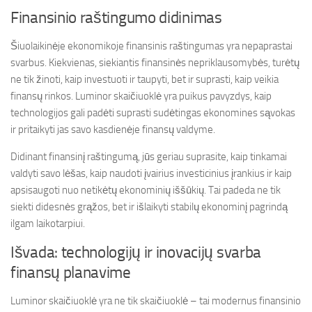
Finansinio raštingumo didinimas
Šiuolaikinėje ekonomikoje finansinis raštingumas yra nepaprastai
svarbus. Kiekvienas, siekiantis finansinės nepriklausomybės, turėtų
ne tik žinoti, kaip investuoti ir taupyti, bet ir suprasti, kaip veikia
finansų rinkos. Luminor skaičiuoklė yra puikus pavyzdys, kaip
technologijos gali padėti suprasti sudėtingas ekonomines sąvokas
ir pritaikyti jas savo kasdienėje finansų valdyme.
Didinant finansinį raštingumą, jūs geriau suprasite, kaip tinkamai
valdyti savo lėšas, kaip naudoti įvairius investicinius įrankius ir kaip
apsisaugoti nuo netikėtų ekonominių iššūkių. Tai padeda ne tik
siekti didesnės grąžos, bet ir išlaikyti stabilų ekonominį pagrindą
ilgam laikotarpiui.
Išvada: technologijų ir inovacijų svarba
finansų planavime
Luminor skaičiuoklė yra ne tik skaičiuoklė – tai modernus finansinio