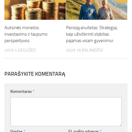
Auksinės monetos:
Pensijų anuitetas: Strategija,
investavimo ir taupymo
kaip užsitikrinti stabilias
perspektyvos
pajamas visam gyvenimui
2025 4 GEGUŽĖS
2026 16 BALANDŽIO
PARAŠYKITE KOMENTARĄ
Komentaras
*
Vardas
*
El. pašto adresas
*