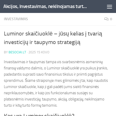
Akcijos, Investavimas, nekilnojamas turtas, kriptovaliutos - Besociai.lt
Skip to content
INVESTAVIMAS
0
Luminor skaičiuoklė – jūsų kelias į tvarią
investicijų ir taupymo strategiją
BY
BESOCIAI.LT
·
2025 15 KOVO
Investavimas ir taupymas tampa vis svarbesnėmis asmeninių
finansų valdymo dalimis, o Luminor skaičiuoklė yra puikus įrankis,
padedantis suprasti savo finansinius tikslus ir priimti pagrįstus
sprendimus. Šiame straipsnyje mes gilinsimės į tai, kaip naudotis
Luminor skaičiuokle, kaip ji gali padėti jums siekti finansinės
nepriklausomybės, ir kaip jos funkcionalumas susijęs su
platesnėmis investicijų, taupymo, akcijų, obligacijų, nekilnojamo
turto ir kitų turto formų temomis.