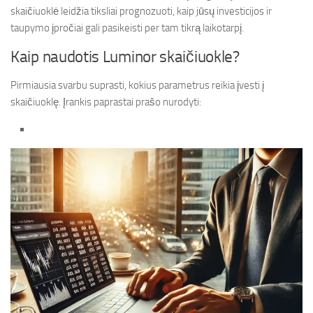
skaičiuoklė leidžia tiksliai prognozuoti, kaip jūsų investicijos ir
taupymo įpročiai gali pasikeisti per tam tikrą laikotarpį.
Kaip naudotis Luminor skaičiuokle?
Pirmiausia svarbu suprasti, kokius parametrus reikia įvesti į
skaičiuoklę. Įrankis paprastai prašo nurodyti: