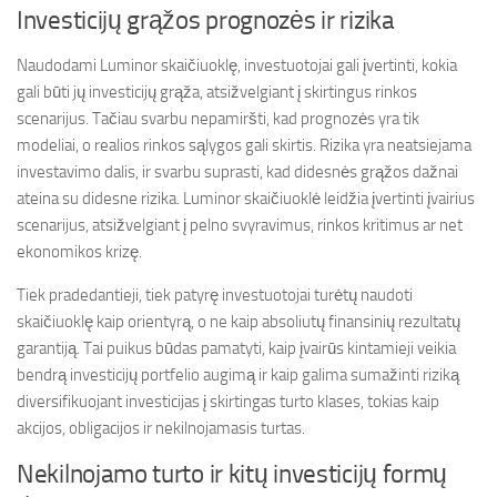
Investicijų grąžos prognozės ir rizika
Naudodami Luminor skaičiuoklę, investuotojai gali įvertinti, kokia
gali būti jų investicijų grąža, atsižvelgiant į skirtingus rinkos
scenarijus. Tačiau svarbu nepamiršti, kad prognozės yra tik
modeliai, o realios rinkos sąlygos gali skirtis. Rizika yra neatsiejama
investavimo dalis, ir svarbu suprasti, kad didesnės grąžos dažnai
ateina su didesne rizika. Luminor skaičiuoklė leidžia įvertinti įvairius
scenarijus, atsižvelgiant į pelno svyravimus, rinkos kritimus ar net
ekonomikos krizę.
Tiek pradedantieji, tiek patyrę investuotojai turėtų naudoti
skaičiuoklę kaip orientyrą, o ne kaip absoliutų finansinių rezultatų
garantiją. Tai puikus būdas pamatyti, kaip įvairūs kintamieji veikia
bendrą investicijų portfelio augimą ir kaip galima sumažinti riziką
diversifikuojant investicijas į skirtingas turto klases, tokias kaip
akcijos, obligacijos ir nekilnojamasis turtas.
Nekilnojamo turto ir kitų investicijų formų