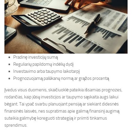
Pradinę investicijų sumą
Reguliarių papildomų indėlių dydį
Investavimo arba taupymo laikotarpį
Prognozuojamą palūkanų normą ar grąžos procentą
Įvedus visus duomenis, skaičiuoklė pateikia išsamias prognozes,
rodančias, kaip jūsų investicijos ar taupymo sąskaita augs laikui
bėgant. Tai ypač svarbu planuojant pensiją ar siekiant didesnės
finansinės laisvės, nes supratimas apie galimą finansinį augimą
suteikia galimybę koreguoti strategiją ir priimti tinkamus
sprendimus.