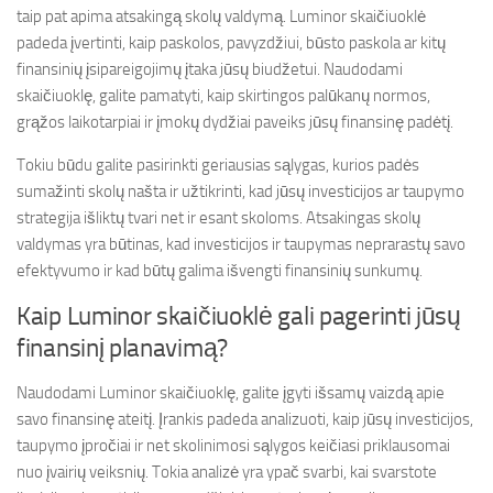
taip pat apima atsakingą skolų valdymą. Luminor skaičiuoklė
padeda įvertinti, kaip paskolos, pavyzdžiui, būsto paskola ar kitų
finansinių įsipareigojimų įtaka jūsų biudžetui. Naudodami
skaičiuoklę, galite pamatyti, kaip skirtingos palūkanų normos,
grąžos laikotarpiai ir įmokų dydžiai paveiks jūsų finansinę padėtį.
Tokiu būdu galite pasirinkti geriausias sąlygas, kurios padės
sumažinti skolų našta ir užtikrinti, kad jūsų investicijos ar taupymo
strategija išliktų tvari net ir esant skoloms. Atsakingas skolų
valdymas yra būtinas, kad investicijos ir taupymas neprarastų savo
efektyvumo ir kad būtų galima išvengti finansinių sunkumų.
Kaip Luminor skaičiuoklė gali pagerinti jūsų
finansinį planavimą?
Naudodami Luminor skaičiuoklę, galite įgyti išsamų vaizdą apie
savo finansinę ateitį. Įrankis padeda analizuoti, kaip jūsų investicijos,
taupymo įpročiai ir net skolinimosi sąlygos keičiasi priklausomai
nuo įvairių veiksnių. Tokia analizė yra ypač svarbi, kai svarstote