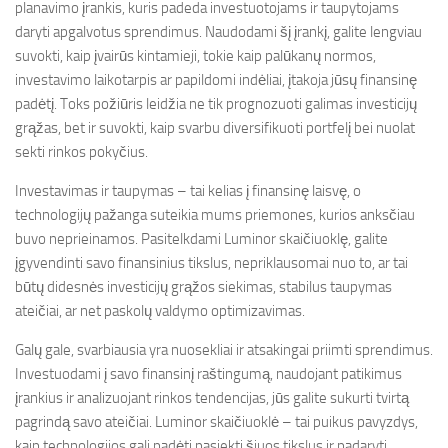
planavimo įrankis, kuris padeda investuotojams ir taupytojams
daryti apgalvotus sprendimus. Naudodami šį įrankį, galite lengviau
suvokti, kaip įvairūs kintamieji, tokie kaip palūkanų normos,
investavimo laikotarpis ar papildomi indėliai, įtakoja jūsų finansinę
padėtį. Toks požiūris leidžia ne tik prognozuoti galimas investicijų
grąžas, bet ir suvokti, kaip svarbu diversifikuoti portfelį bei nuolat
sekti rinkos pokyčius.
Investavimas ir taupymas – tai kelias į finansinę laisvę, o
technologijų pažanga suteikia mums priemones, kurios anksčiau
buvo neprieinamos. Pasitelkdami Luminor skaičiuoklę, galite
įgyvendinti savo finansinius tikslus, nepriklausomai nuo to, ar tai
būtų didesnės investicijų grąžos siekimas, stabilus taupymas
ateičiai, ar net paskolų valdymo optimizavimas.
Galų gale, svarbiausia yra nuosekliai ir atsakingai priimti sprendimus.
Investuodami į savo finansinį raštingumą, naudojant patikimus
įrankius ir analizuojant rinkos tendencijas, jūs galite sukurti tvirtą
pagrindą savo ateičiai. Luminor skaičiuoklė – tai puikus pavyzdys,
kaip technologijos gali padėti pasiekti šiuos tikslus ir padaryti