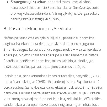
Strateginiai jūrų keliai:
Incidentai svarbiuose laivybos
kanaluose, tokiuose kaip Sueco kanalas ar Ormūzo sąsiauris,
pro kurį keliauja didelė dalis Artimųjų Rytų naftos, gali sukelti
paniką rinkoje ir staigų kainų šuolį.
3. Pasaulio Ekonomikos Sveikata
Naftos paklausa yra tiesiogiai susijusi su pasaulio ekonomikos
augimu. Kai ekonomika klesti, gamyklos dirba pilnu pajėgumu,
žmonės daugiau keliauja, perka daugiau prekių – visa tai reikalauja
energijos, o didžioji dalis tos energijos vis dar gaunama iš naftos.
Sparčiai augančios ekonomikos, tokios kaip Kinija ir Indija, yra
didžiausios naftos paklausos augimo varomosios jėgos.
Ir atvirkščiai, per ekonomines krizes ar recesijas, pavyzdžiui, 2008
metų finansų krizę ar COVID-19 pandemijos pradžią, ekonominė
veikla sustoja. Gamyklos užsidaro, lėktuvai neskraido, žmonės sėdi
namuose. Paklausa naftai drastiškai krenta, o kartu su ja – ir kaina.
2020 metų pavasarį matėme net ir unikalų reiškinį, kai WTI ateities
sandorių kaina trumpam buvo tapusi neigiama – gamintojai buvo