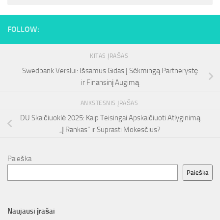
FOLLOW:
KITAS ĮRAŠAS
Swedbank Verslui: Išsamus Gidas Į Sėkmingą Partnerystę
ir Finansinį Augimą
ANKSTESNIS ĮRAŠAS
DU Skaičiuoklė 2025: Kaip Teisingai Apskaičiuoti Atlyginimą
„Į Rankas“ ir Suprasti Mokesčius?
Paieška
Paieška
Naujausi įrašai