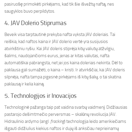
pasiruošę primokėti pirkėjams, kad tik šie išvežtų naftą, nes
saugyklos buvo perpildytos.
4. JAV Dolerio Stiprumas
Beveik visa tarptautinė prekyba nafta vyksta JAV doleriais. Tai
reiškia, kad naftos kaina ir JAV dolerio vertė yra susijusios
atvirkštiniu ryšiu. Kai JAV doleris stiprėja kitų valiutų atžvilgiu,
šalims, naudojančioms eurus, jenas ar kitas valiutas, nafta
automatiškai pabrangsta, net jei jos kaina doleriais nekinta. Dėl to
paklausa gali sumažėti, o kaina – kristi. Ir atvirkščiai, kai JAV doleris
silpnėja, nafta tampa pigesnė pirkėjams iš kitų šalių, o tai skatina
paklausą ir kelia kainą.
5. Technologijos ir Inovacijos
Technologinė pažanga taip pat vaidina svarbų vaidmenį. Didžiausias
pastarojo dešimtmečio perversmas – skalūnų revoliucija JAV.
Hidraulinio ardymo (angl.
fracking
) technologija leido amerikiečiams
išgauti didžiulius kiekius naftos ir dujų iš anksčiau neprieinamų