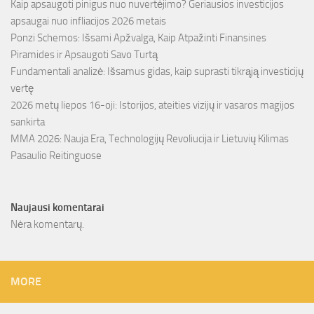
Kaip apsaugoti pinigus nuo nuvertėjimo? Geriausios investicijos
apsaugai nuo infliacijos 2026 metais
Ponzi Schemos: Išsami Apžvalga, Kaip Atpažinti Finansines
Piramides ir Apsaugoti Savo Turtą
Fundamentali analizė: Išsamus gidas, kaip suprasti tikrąją investicijų
vertę
2026 metų liepos 16-oji: Istorijos, ateities vizijų ir vasaros magijos
sankirta
MMA 2026: Nauja Era, Technologijų Revoliucija ir Lietuvių Kilimas
Pasaulio Reitinguose
Naujausi komentarai
Nėra komentarų.
MORE