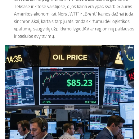
Teksase ir kitose valstijose, o jos kaina yra ypač svarbi Šiaurės
Amerikos ekonomikai. Nors „WTI“ ir „Brent“ kainos dažnai juda
sinchroniškai, kartais tarp jų atsiranda skirtumų dėl logistikos
ypatumų, saugyklų užpildymo lygio JAV ar regioninių paklausos
ir pasiūlos svyravimų.