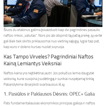
Šiuos du etalonus galima įsivaizduoti kaip dvi pagrindines pasaulio
naftos rinkos „valiutas“. Nors jos abi atspindi tą pačią prekę, jų vertė
gali šiek tiek skirtis priklausomai nuo vietinių sąlygų, lygiai taip pat,
kaip euro ir dolerio kursas nuolat svyruoja.
Kas Tampo Virveles? Pagrindiniai Naftos
Kainą Lemiantys Veiksniai
Naftos kaina yra neįtikėtinai jautri. Jos pokyčius lemia daugybė
veiksnių, kurie susipina į sudėtingą ir sunkiai nuspėjamą tinklą.
Pabandykime išnarplioti svarbiausius iš jų.
1. Pasiūlos ir Paklausos Dėsnis: OPEC+ Galia
Pats fundamentaliausias ekonomikos principas galioja ir naftos