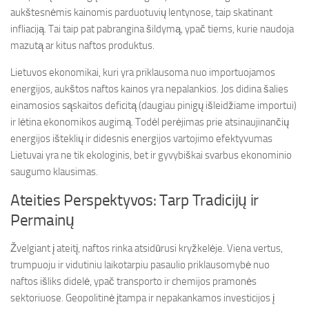
aukštesnėmis kainomis parduotuvių lentynose, taip skatinant
infliaciją. Tai taip pat pabrangina šildymą, ypač tiems, kurie naudoja
mazutą ar kitus naftos produktus.
Lietuvos ekonomikai, kuri yra priklausoma nuo importuojamos
energijos, aukštos naftos kainos yra nepalankios. Jos didina šalies
einamosios sąskaitos deficitą (daugiau pinigų išleidžiame importui)
ir lėtina ekonomikos augimą. Todėl perėjimas prie atsinaujinančių
energijos išteklių ir didesnis energijos vartojimo efektyvumas
Lietuvai yra ne tik ekologinis, bet ir gyvybiškai svarbus ekonominio
saugumo klausimas.
Ateities Perspektyvos: Tarp Tradicijų ir
Permainų
Žvelgiant į ateitį, naftos rinka atsidūrusi kryžkelėje. Viena vertus,
trumpuoju ir vidutiniu laikotarpiu pasaulio priklausomybė nuo
naftos išliks didelė, ypač transporto ir chemijos pramonės
sektoriuose. Geopolitinė įtampa ir nepakankamos investicijos į