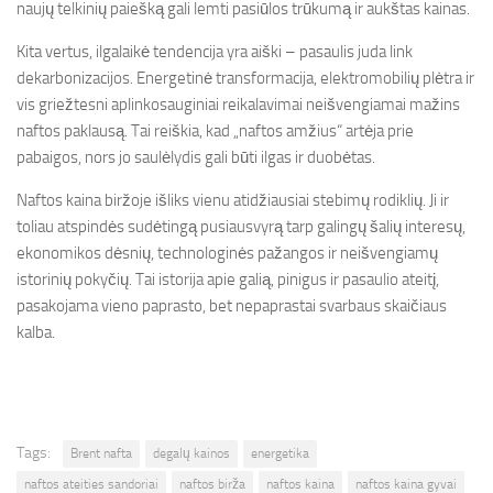
naujų telkinių paiešką gali lemti pasiūlos trūkumą ir aukštas kainas.
Kita vertus, ilgalaikė tendencija yra aiški – pasaulis juda link
dekarbonizacijos. Energetinė transformacija, elektromobilių plėtra ir
vis griežtesni aplinkosauginiai reikalavimai neišvengiamai mažins
naftos paklausą. Tai reiškia, kad „naftos amžius“ artėja prie
pabaigos, nors jo saulėlydis gali būti ilgas ir duobėtas.
Naftos kaina biržoje išliks vienu atidžiausiai stebimų rodiklių. Ji ir
toliau atspindės sudėtingą pusiausvyrą tarp galingų šalių interesų,
ekonomikos dėsnių, technologinės pažangos ir neišvengiamų
istorinių pokyčių. Tai istorija apie galią, pinigus ir pasaulio ateitį,
pasakojama vieno paprasto, bet nepaprastai svarbaus skaičiaus
kalba.
Tags:
Brent nafta
degalų kainos
energetika
naftos ateities sandoriai
naftos birža
naftos kaina
naftos kaina gyvai