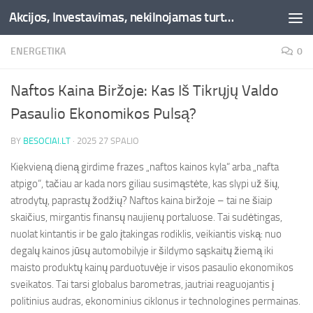
Akcijos, Investavimas, nekilnojamas turtas, kriptovaliutos - Besociai.lt
Skip to content
ENERGETIKA
0
Naftos Kaina Biržoje: Kas Iš Tikrųjų Valdo
Pasaulio Ekonomikos Pulsą?
BY
BESOCIAI.LT
·
2025 27 SPALIO
Kiekvieną dieną girdime frazes „naftos kainos kyla“ arba „nafta
atpigo“, tačiau ar kada nors giliau susimąstėte, kas slypi už šių,
atrodytų, paprastų žodžių? Naftos kaina biržoje – tai ne šiaip
skaičius, mirgantis finansų naujienų portaluose. Tai sudėtingas,
nuolat kintantis ir be galo įtakingas rodiklis, veikiantis viską: nuo
degalų kainos jūsų automobilyje ir šildymo sąskaitų žiemą iki
maisto produktų kainų parduotuvėje ir visos pasaulio ekonomikos
sveikatos. Tai tarsi globalus barometras, jautriai reaguojantis į
politinius audras, ekonominius ciklonus ir technologines permainas.