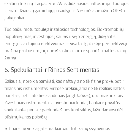
skalūnų telkinių. Tai pavertė JAV iš didžiausios naftos importuotojos
viena didžiausių gamintojų pasaulyje ir iš esmės sumažino OPEC+
įtaką rinkai.
Tuo pačiu metu tobulėja ir žaliosios technologijos. Elektromobilių
populiarėjimas, investicijos į saulės ir vėjo energiją, didėjantis
energijos vartojimo efektyvumas – visa tai ilgalaikėje perspektyvoje
mažina priklausomybę nuo iškastinio kuro ir spaudžia naftos kainą
žemyn.
6. Spekuliantai ir Rinkos Sentimentas
Galiausiai, nereikia pamiršti, kad nafta yra ne tik fizinė prekė, bet ir
finansinis instrumentas. Biržose prekiaujama ne tik realiais naftos
bareliais, bet ir ateities sandoriais (angl.
futures
), opcionais ir kitais
išvestiniais instrumentais. Investiciniai fondai, bankai ir privatūs
spekuliantai perka ir parduoda šiuos kontraktus, lažindamiesi dėl
būsimų kainos pokyčių.
Ši finansinė veikla gali smarkiai padidinti kainų svyravimus