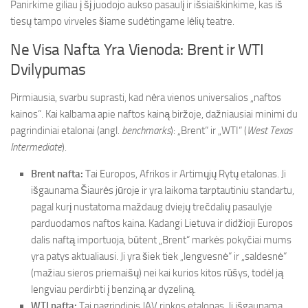
Panirkime giliau į šį juodojo aukso pasaulį ir išsiaiškinkime, kas iš
tiesų tampo virveles šiame sudėtingame lėlių teatre.
Ne Visa Nafta Yra Vienoda: Brent ir WTI
Dvilypumas
Pirmiausia, svarbu suprasti, kad nėra vienos universalios „naftos
kainos“. Kai kalbama apie naftos kainą biržoje, dažniausiai minimi du
pagrindiniai etalonai (angl.
benchmarks
): „Brent“ ir „WTI“ (
West Texas
Intermediate
).
Brent nafta:
Tai Europos, Afrikos ir Artimųjų Rytų etalonas. Ji
išgaunama Šiaurės jūroje ir yra laikoma tarptautiniu standartu,
pagal kurį nustatoma maždaug dviejų trečdalių pasaulyje
parduodamos naftos kaina. Kadangi Lietuva ir didžioji Europos
dalis naftą importuoja, būtent „Brent“ markės pokyčiai mums
yra patys aktualiausi. Ji yra šiek tiek „lengvesnė“ ir „saldesnė“
(mažiau sieros priemaišų) nei kai kurios kitos rūšys, todėl ją
lengviau perdirbti į benziną ar dyzeliną.
WTI nafta:
Tai pagrindinis JAV rinkos etalonas. Ji išgaunama