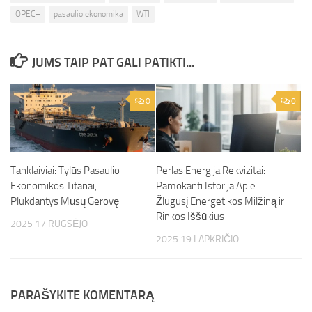
OPEC+
pasaulio ekonomika
WTI
JUMS TAIP PAT GALI PATIKTI...
0
0
Tanklaiviai: Tylūs Pasaulio
Perlas Energija Rekvizitai:
Ekonomikos Titanai,
Pamokanti Istorija Apie
Plukdantys Mūsų Gerovę
Žlugusį Energetikos Milžiną ir
Rinkos Iššūkius
2025 17 RUGSĖJO
2025 19 LAPKRIČIO
PARAŠYKITE KOMENTARĄ