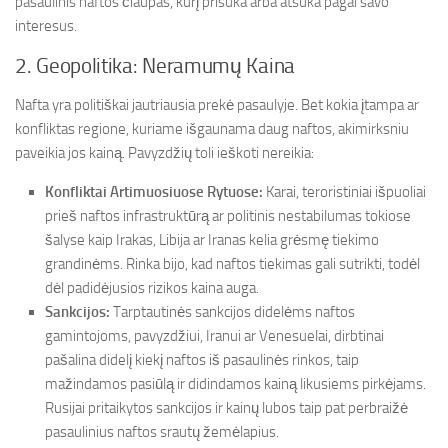
pasaulinis naftos čiaupas, kurį prisuka arba atsuka pagal savo
interesus.
2. Geopolitika: Neramumų Kaina
Nafta yra politiškai jautriausia prekė pasaulyje. Bet kokia įtampa ar
konfliktas regione, kuriame išgaunama daug naftos, akimirksniu
paveikia jos kainą. Pavyzdžių toli ieškoti nereikia:
Konfliktai Artimuosiuose Rytuose:
Karai, teroristiniai išpuoliai
prieš naftos infrastruktūrą ar politinis nestabilumas tokiose
šalyse kaip Irakas, Libija ar Iranas kelia grėsmę tiekimo
grandinėms. Rinka bijo, kad naftos tiekimas gali sutrikti, todėl
dėl padidėjusios rizikos kaina auga.
Sankcijos:
Tarptautinės sankcijos didelėms naftos
gamintojoms, pavyzdžiui, Iranui ar Venesuelai, dirbtinai
pašalina didelį kiekį naftos iš pasaulinės rinkos, taip
mažindamos pasiūlą ir didindamos kainą likusiems pirkėjams.
Rusijai pritaikytos sankcijos ir kainų lubos taip pat perbraižė
pasaulinius naftos srautų žemėlapius.