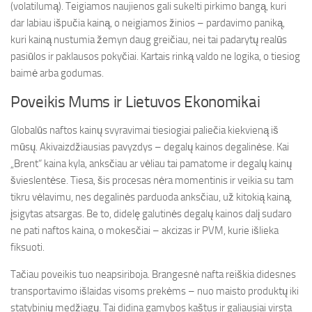
(volatilumą). Teigiamos naujienos gali sukelti pirkimo bangą, kuri
dar labiau išpučia kainą, o neigiamos žinios – pardavimo paniką,
kuri kainą nustumia žemyn daug greičiau, nei tai padarytų realūs
pasiūlos ir paklausos pokyčiai. Kartais rinką valdo ne logika, o tiesiog
baimė arba godumas.
Poveikis Mums ir Lietuvos Ekonomikai
Globalūs naftos kainų svyravimai tiesiogiai paliečia kiekvieną iš
mūsų. Akivaizdžiausias pavyzdys – degalų kainos degalinėse. Kai
„Brent“ kaina kyla, anksčiau ar vėliau tai pamatome ir degalų kainų
švieslentėse. Tiesa, šis procesas nėra momentinis ir veikia su tam
tikru vėlavimu, nes degalinės parduoda anksčiau, už kitokią kainą,
įsigytas atsargas. Be to, didelę galutinės degalų kainos dalį sudaro
ne pati naftos kaina, o mokesčiai – akcizas ir PVM, kurie išlieka
fiksuoti.
Tačiau poveikis tuo neapsiriboja. Brangesnė nafta reiškia didesnes
transportavimo išlaidas visoms prekėms – nuo maisto produktų iki
statybinių medžiagų. Tai didina gamybos kaštus ir galiausiai virsta