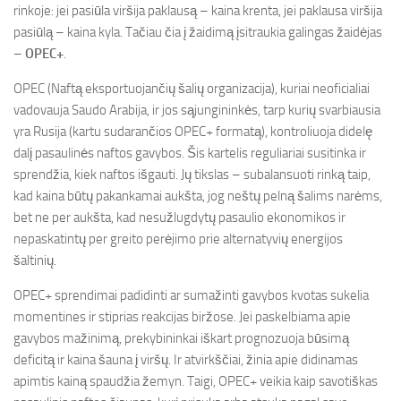
rinkoje: jei pasiūla viršija paklausą – kaina krenta, jei paklausa viršija
pasiūlą – kaina kyla. Tačiau čia į žaidimą įsitraukia galingas žaidėjas
–
OPEC+
.
OPEC (Naftą eksportuojančių šalių organizacija), kuriai neoficialiai
vadovauja Saudo Arabija, ir jos sąjungininkės, tarp kurių svarbiausia
yra Rusija (kartu sudarančios OPEC+ formatą), kontroliuoja didelę
dalį pasaulinės naftos gavybos. Šis kartelis reguliariai susitinka ir
sprendžia, kiek naftos išgauti. Jų tikslas – subalansuoti rinką taip,
kad kaina būtų pakankamai aukšta, jog neštų pelną šalims narėms,
bet ne per aukšta, kad nesužlugdytų pasaulio ekonomikos ir
nepaskatintų per greito perėjimo prie alternatyvių energijos
šaltinių.
OPEC+ sprendimai padidinti ar sumažinti gavybos kvotas sukelia
momentines ir stiprias reakcijas biržose. Jei paskelbiama apie
gavybos mažinimą, prekybininkai iškart prognozuoja būsimą
deficitą ir kaina šauna į viršų. Ir atvirkščiai, žinia apie didinamas
apimtis kainą spaudžia žemyn. Taigi, OPEC+ veikia kaip savotiškas