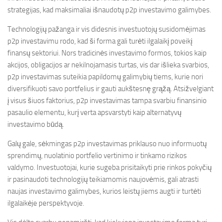
strategijas, kad maksimaliai išnaudotų p2p investavimo galimybes.
Technologijų pažanga ir vis didesnis investuotojų susidomėjimas
p2p investavimu rodo, kad ši forma gali turėti ilgalaikį poveikį
finansų sektoriui. Nors tradicinės investavimo formos, tokios kaip
akcijos, obligacijos ar nekilnojamasis turtas, vis dar išlieka svarbios,
p2p investavimas suteikia papildomų galimybių tiems, kurie nori
diversifikuoti savo portfelius ir gauti aukštesnę grąžą. Atsižvelgiant
į visus šiuos faktorius, p2p investavimas tampa svarbiu finansinio
pasaulio elementu, kurį verta apsvarstyti kaip alternatyvų
investavimo būdą.
Galų gale, sėkmingas p2p investavimas priklauso nuo informuotų
sprendimų, nuolatinio portfelio vertinimo ir tinkamo rizikos
valdymo. Investuotojai, kurie sugeba prisitaikyti prie rinkos pokyčių
ir pasinaudoti technologijų teikiamomis naujovėmis, gali atrasti
naujas investavimo galimybes, kurios leistų jiems augti ir turtėti
ilgalaikėje perspektyvoje.