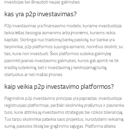
investicijas bei išnaudoti naujas galimybes.
kas yra p2p investavimas?
P2p investavimas yra finansavimo modelis, kuriame investuotojai
teikia lėšas tiesiogiai asmenims arba įmonėms, kuriems reikia
kapitalo. Skirtingai nuo tradicinių bankų paskolų, kur bankai yra
tarpininkai, p2p platformos sujungia asmenis, norinčius skolinti, su
tais, kurie nori investuoti. Šios platformos suteikia galimybę
pasirinkti įvairias investavimo galimybes, kurios gali apimti ne tik
kreditų suteikimą, bet ir investavimą į nekilnojamąjį turtą,
startuolius ar net mažas įmones.
kaip veikia p2p investavimo platformos?
Pagrindinis p2p investavimo principas yra paprastas: investuotojai
registruojasi platformoje, peržiūri skolininkų prašymus ir pasirenka
tuos, kurie atitinka jų investavimo strategijas bei rizikos toleranciją.
Tuo tarpu skolininkai pateikia savo projektus, nurodydami reikiamą
sumą, paskolos tikslą bei grąžinimo sąlygas. Platforma atlieka