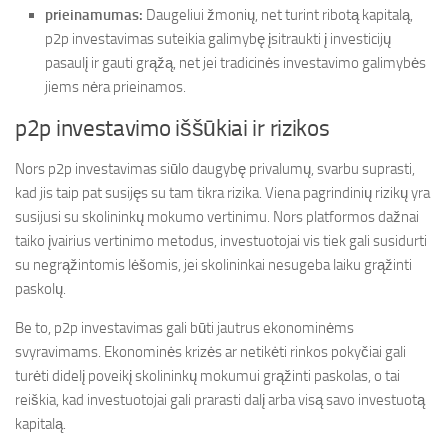
prieinamumas:
Daugeliui žmonių, net turint ribotą kapitalą,
p2p investavimas suteikia galimybę įsitraukti į investicijų
pasaulį ir gauti grąžą, net jei tradicinės investavimo galimybės
jiems nėra prieinamos.
p2p investavimo iššūkiai ir rizikos
Nors p2p investavimas siūlo daugybę privalumų, svarbu suprasti,
kad jis taip pat susijęs su tam tikra rizika. Viena pagrindinių rizikų yra
susijusi su skolininkų mokumo vertinimu. Nors platformos dažnai
taiko įvairius vertinimo metodus, investuotojai vis tiek gali susidurti
su negrąžintomis lėšomis, jei skolininkai nesugeba laiku grąžinti
paskolų.
Be to, p2p investavimas gali būti jautrus ekonominėms
svyravimams. Ekonominės krizės ar netikėti rinkos pokyčiai gali
turėti didelį poveikį skolininkų mokumui grąžinti paskolas, o tai
reiškia, kad investuotojai gali prarasti dalį arba visą savo investuotą
kapitalą.