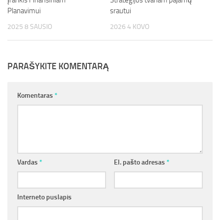
Įrankis Finansiniam
Strategijos tvariam pajamų
Planavimui
srautui
2025 8 SAUSIO
2026 4 KOVO
PARAŠYKITE KOMENTARĄ
Komentaras
*
Vardas
*
El. pašto adresas
*
Interneto puslapis