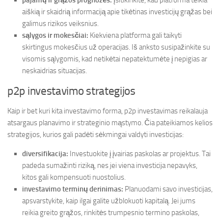
pajamų ir grąžos prognozės:
Įsitikinkite, kad platforma teikia
aiškią ir skaidrią informaciją apie tikėtinas investicijų grąžas bei
galimus rizikos veiksnius.
sąlygos ir mokesčiai:
Kiekviena platforma gali taikyti
skirtingus mokesčius už operacijas. Iš anksto susipažinkite su
visomis sąlygomis, kad netikėtai nepatektumėte į nepigias ar
neskaidrias situacijas.
p2p investavimo strategijos
Kaip ir bet kuri kita investavimo forma, p2p investavimas reikalauja
atsargaus planavimo ir strateginio mąstymo. Čia pateikiamos kelios
strategijos, kurios gali padėti sėkmingai valdyti investicijas:
diversifikacija:
Investuokite į įvairias paskolas ar projektus. Tai
padeda sumažinti riziką, nes jei viena investicija nepavyks,
kitos gali kompensuoti nuostolius.
investavimo terminų derinimas:
Planuodami savo investicijas,
apsvarstykite, kaip ilgai galite užblokuoti kapitalą. Jei jums
reikia greito grąžos, rinkitės trumpesnio termino paskolas,