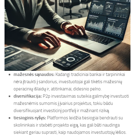
mažesnės sąnaudos:
Kadangi tradiciniai bankai ir tarpininkai
nėra įtraukti į sandorius, investuotojai gali tikėtis mažesnių
operacinių išlaidų ir, atitinkamai, didesnio pelno.
diversifikacija:
P2p investavimas suteikia galimybę investuoti
mažesnėmis sumomis į įvairius projektus, tokiu būdu
diversifikuojant investicinį portfelį ir mažinant riziką.
tiesioginis ryšys:
Platformos leidžia tiesiogiai bendrauti su
skolininkais ir stebėti projekto eigą, kas gali būti naudinga
siekiant geriau suprasti, kaip naudojamos investuotojų lėšos.