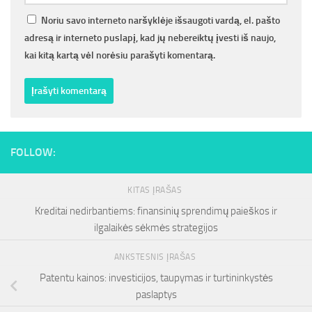
Noriu savo interneto naršyklėje išsaugoti vardą, el. pašto
adresą ir interneto puslapį, kad jų nebereiktų įvesti iš naujo,
kai kitą kartą vėl norėsiu parašyti komentarą.
FOLLOW:
KITAS ĮRAŠAS
Kreditai nedirbantiems: finansinių sprendimų paieškos ir
ilgalaikės sėkmės strategijos
ANKSTESNIS ĮRAŠAS
Patentu kainos: investicijos, taupymas ir turtininkystės
paslaptys