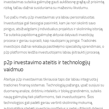
investavimas suteikia galimybę gauti aukštesnę grąžą už prisiimtą
riziką, tačiau dažnai susiduriama su mažesniu likvidumu.
Tuo pačiu metu p2p investavimas yra labiau personalizuotas.
Investuotojai gali tiesiogiai pasirinkti, kam jie nori skolinti savo
pinigus, atsižvelgdami į individualius projektus ir skolininkų istoriją.
Tai suteikia papildomą galimybę aktyviai dalyvauti investicijų
procese ir geriau suprasti, kaip naudojami jų pinigai. Tradicinės
investicijos dažnai reikalauja pasitikėjimo specialistų sprendimais, o
p2p platformos leidžia investuotojams labiau įsitraukti į procesą.
p2p investavimo ateitis ir technologijų
vaidmuo
Ateityje p2p investavimas tikriausiai taps dar labiau integruota į
tradicines finansų sistemas. Technologijų pažanga, ypač susijusi su
duomenų analize, dirbtiniu intelektu ir blokų grandinėmis, suteiks
naujų galimybių tiek platformoms, tiek investuotojams. Šios
technologijos gali padėti geriau vertinti skolininkų mokumą,
automatiškai stebėti investicijų portfelius ir netgi užtikrinti didesnį