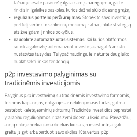
tačiau jei esate pasiruošę ilgalaikiam įsipareigojimui, galite
rinktis ir ilgalaikes paskolas, kurios dažnai siūlo didesnę grąžą.
reguliarus portfelio peržiūrėjimas:
Stebėkite savo investicijų
portfelį, vertinkite skolininkų mokumą ir atnaujinkite strategiją
atsižvelgdami į rinkos pokyčius.
naudokite automatizuotas sistemas:
Kai kurios platformos
suteikia galimybę automatizuoti investicijas pagal iš anksto
nustatytas taisykles. Tai ypač naudinga, jei neturite daug laiko
nuolat sekti rinkos tendencijų.
p2p investavimo palyginimas su
tradicinėmis investicijomis
Palyginus p2p investavimą su tradicinėmis investavimo formomis,
tokiomis kaip akcijos, obligacijos ar nekilnojamasis turtas, galima
pastebėti keletą esminių skirtumų. Tradicinės investicijos paprastai
yra labiau reguliuojamos ir pasižymi didesniu likvidumu. Pavyzdžiui,
akcijų rinkoje prekiaujama dideliais kiekiais, o investuotojai gali
greitai įsigyti arba parduoti savo akcijas. Kita vertus, p2p