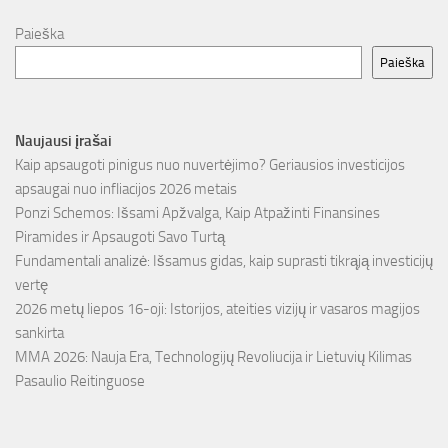
Paieška
Paieška
Naujausi įrašai
Kaip apsaugoti pinigus nuo nuvertėjimo? Geriausios investicijos
apsaugai nuo infliacijos 2026 metais
Ponzi Schemos: Išsami Apžvalga, Kaip Atpažinti Finansines
Piramides ir Apsaugoti Savo Turtą
Fundamentali analizė: Išsamus gidas, kaip suprasti tikrąją investicijų
vertę
2026 metų liepos 16-oji: Istorijos, ateities vizijų ir vasaros magijos
sankirta
MMA 2026: Nauja Era, Technologijų Revoliucija ir Lietuvių Kilimas
Pasaulio Reitinguose