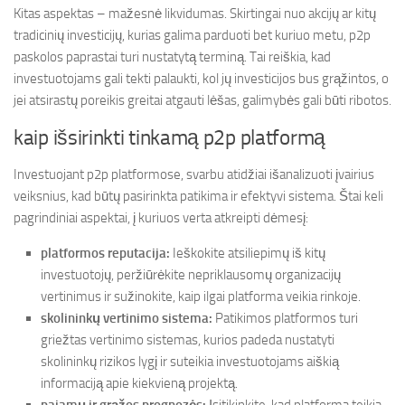
Kitas aspektas – mažesnė likvidumas. Skirtingai nuo akcijų ar kitų
tradicinių investicijų, kurias galima parduoti bet kuriuo metu, p2p
paskolos paprastai turi nustatytą terminą. Tai reiškia, kad
investuotojams gali tekti palaukti, kol jų investicijos bus grąžintos, o
jei atsirastų poreikis greitai atgauti lėšas, galimybės gali būti ribotos.
kaip išsirinkti tinkamą p2p platformą
Investuojant p2p platformose, svarbu atidžiai išanalizuoti įvairius
veiksnius, kad būtų pasirinkta patikima ir efektyvi sistema. Štai keli
pagrindiniai aspektai, į kuriuos verta atkreipti dėmesį:
platformos reputacija:
Ieškokite atsiliepimų iš kitų
investuotojų, peržiūrėkite nepriklausomų organizacijų
vertinimus ir sužinokite, kaip ilgai platforma veikia rinkoje.
skolininkų vertinimo sistema:
Patikimos platformos turi
griežtas vertinimo sistemas, kurios padeda nustatyti
skolininkų rizikos lygį ir suteikia investuotojams aiškią
informaciją apie kiekvieną projektą.