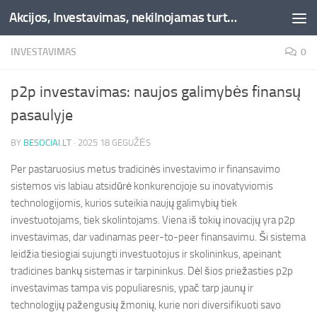
Akcijos, Investavimas, nekilnojamas turtas, kriptovaliutos - Besociai.lt
Skip to content
INVESTAVIMAS
0
p2p investavimas: naujos galimybės finansų
pasaulyje
BY
BESOCIAI.LT
·
2025 18 GEGUŽĖS
Per pastaruosius metus tradicinės investavimo ir finansavimo
sistemos vis labiau atsidūrė konkurencijoje su inovatyviomis
technologijomis, kurios suteikia naujų galimybių tiek
investuotojams, tiek skolintojams. Viena iš tokių inovacijų yra p2p
investavimas, dar vadinamas peer-to-peer finansavimu. Ši sistema
leidžia tiesiogiai sujungti investuotojus ir skolininkus, apeinant
tradicines bankų sistemas ir tarpininkus. Dėl šios priežasties p2p
investavimas tampa vis populiaresnis, ypač tarp jaunų ir
technologijų pažengusių žmonių, kurie nori diversifikuoti savo