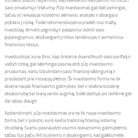
Vis dėlto svarbu nepamiršti, kad kiekviena investavimo forma turi
savo privalumų ir trūkumų. P2p investavimas gali būti pelningas,
tačiau jis reikalauja nuolatinio dėmesio, analizės ir atsargaus
požiūrio į riziką. Todėl rekomenduojama pradėti nuo mažų
investicijų, išmokti pagrindų ir palaipsniui didinti savo
įsipareigojimus, atsižvelgiant į rinkos tendencijas ir asmeninius
finansinius tikslus.
Investuotojai, kurie žino, kaip tinkamai diversifikuoti savo portfelį ir
valdyti riziką, gali sėkmingai pasinaudoti p2p investavimo
privalumais, kartu tobulindami savo finansinį raštingumą ir
prisidedant prie inovacijų plėtros. Ši investavimo forma ne tik
atveria naujas finansavimo galimybes, bet ir skatina socialinę
atsakomybę bei tvarų verslo augimą, todėl ateityje jos reikšmė gali
dar labiau išaugti.
Apibendrinant, p2p investavimas yra ne tik nauja investavimo
forma, bet ir pokytis, kuris keičia tradicinių finansų sistemų
struktūrą. Svarbu pasinaudoti visomis teikiamomis galimybėmis,
tačiau tuo pačiu likti budriems ir atsakingiems, kad galėtumėte