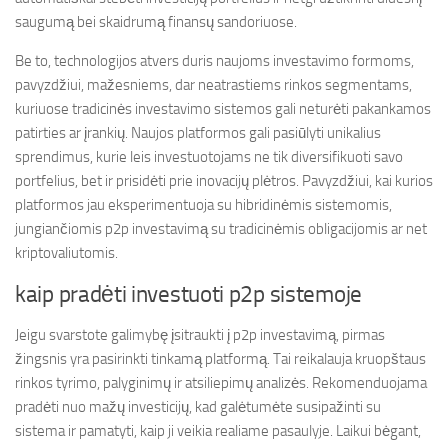
saugumą bei skaidrumą finansų sandoriuose.
Be to, technologijos atvers duris naujoms investavimo formoms,
pavyzdžiui, mažesniems, dar neatrastiems rinkos segmentams,
kuriuose tradicinės investavimo sistemos gali neturėti pakankamos
patirties ar įrankių. Naujos platformos gali pasiūlyti unikalius
sprendimus, kurie leis investuotojams ne tik diversifikuoti savo
portfelius, bet ir prisidėti prie inovacijų plėtros. Pavyzdžiui, kai kurios
platformos jau eksperimentuoja su hibridinėmis sistemomis,
jungiančiomis p2p investavimą su tradicinėmis obligacijomis ar net
kriptovaliutomis.
kaip pradėti investuoti p2p sistemoje
Jeigu svarstote galimybę įsitraukti į p2p investavimą, pirmas
žingsnis yra pasirinkti tinkamą platformą. Tai reikalauja kruopštaus
rinkos tyrimo, palyginimų ir atsiliepimų analizės. Rekomenduojama
pradėti nuo mažų investicijų, kad galėtumėte susipažinti su
sistema ir pamatyti, kaip ji veikia realiame pasaulyje. Laikui bėgant,