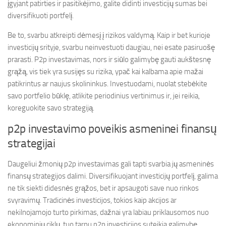
įgyjant patirties ir pasitikėjimo, galite didinti investicijų sumas bei
diversifikuoti portfelį.
Be to, svarbu atkreipti dėmesį į rizikos valdymą. Kaip ir bet kurioje
investicijų srityje, svarbu neinvestuoti daugiau, nei esate pasiruošę
prarasti. P2p investavimas, nors ir siūlo galimybę gauti aukštesnę
grąžą, vis tiek yra susijęs su rizika, ypač kai kalbama apie mažai
patikrintus ar naujus skolininkus. Investuodami, nuolat stebėkite
savo portfelio būklę, atlikite periodinius vertinimus ir, jei reikia,
koreguokite savo strategiją.
p2p investavimo poveikis asmeninei finansų
strategijai
Daugeliui žmonių p2p investavimas gali tapti svarbia jų asmeninės
finansų strategijos dalimi. Diversifikuojant investicijų portfelį, galima
ne tik siekti didesnės grąžos, bet ir apsaugoti save nuo rinkos
svyravimų. Tradicinės investicijos, tokios kaip akcijos ar
nekilnojamojo turto pirkimas, dažnai yra labiau priklausomos nuo
ekonominių ciklų, tuo tarpu p2p investicijos suteikia galimybę