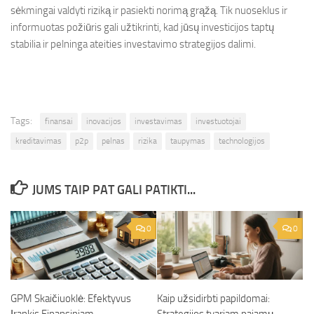
sėkmingai valdyti riziką ir pasiekti norimą grąžą. Tik nuoseklus ir
informuotas požiūris gali užtikrinti, kad jūsų investicijos taptų
stabilia ir pelninga ateities investavimo strategijos dalimi.
Tags:
finansai
inovacijos
investavimas
investuotojai
kreditavimas
p2p
pelnas
rizika
taupymas
technologijos
JUMS TAIP PAT GALI PATIKTI...
0
0
GPM Skaičiuoklė: Efektyvus
Kaip užsidirbti papildomai: