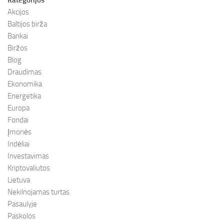
Kategorijos
Akcijos
Baltijos birža
Bankai
Biržos
Blog
Draudimas
Ekonomika
Energetika
Europa
Fondai
Įmonės
Indėliai
Investavimas
Kriptovaliutos
Lietuva
Nekilnojamas turtas
Pasaulyje
Paskolos