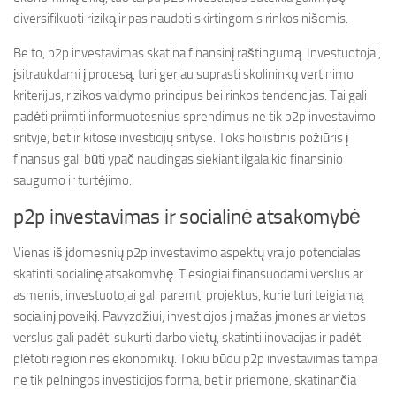
diversifikuoti riziką ir pasinaudoti skirtingomis rinkos nišomis.
Be to, p2p investavimas skatina finansinį raštingumą. Investuotojai,
įsitraukdami į procesą, turi geriau suprasti skolininkų vertinimo
kriterijus, rizikos valdymo principus bei rinkos tendencijas. Tai gali
padėti priimti informuotesnius sprendimus ne tik p2p investavimo
srityje, bet ir kitose investicijų srityse. Toks holistinis požiūris į
finansus gali būti ypač naudingas siekiant ilgalaikio finansinio
saugumo ir turtėjimo.
p2p investavimas ir socialinė atsakomybė
Vienas iš įdomesnių p2p investavimo aspektų yra jo potencialas
skatinti socialinę atsakomybę. Tiesiogiai finansuodami verslus ar
asmenis, investuotojai gali paremti projektus, kurie turi teigiamą
socialinį poveikį. Pavyzdžiui, investicijos į mažas įmones ar vietos
verslus gali padėti sukurti darbo vietų, skatinti inovacijas ir padėti
plėtoti regionines ekonomikų. Tokiu būdu p2p investavimas tampa
ne tik pelningos investicijos forma, bet ir priemone, skatinančia