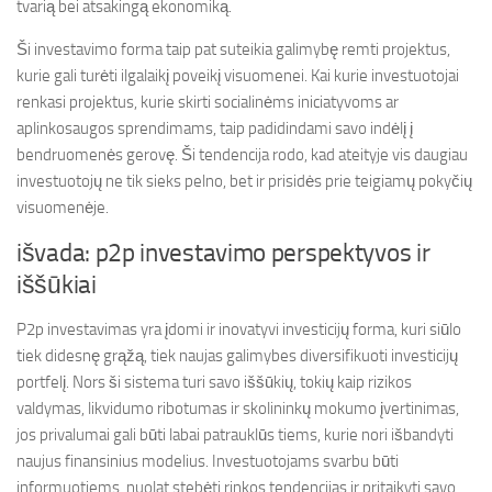
tvarią bei atsakingą ekonomiką.
Ši investavimo forma taip pat suteikia galimybę remti projektus,
kurie gali turėti ilgalaikį poveikį visuomenei. Kai kurie investuotojai
renkasi projektus, kurie skirti socialinėms iniciatyvoms ar
aplinkosaugos sprendimams, taip padidindami savo indėlį į
bendruomenės gerovę. Ši tendencija rodo, kad ateityje vis daugiau
investuotojų ne tik sieks pelno, bet ir prisidės prie teigiamų pokyčių
visuomenėje.
išvada: p2p investavimo perspektyvos ir
iššūkiai
P2p investavimas yra įdomi ir inovatyvi investicijų forma, kuri siūlo
tiek didesnę grąžą, tiek naujas galimybes diversifikuoti investicijų
portfelį. Nors ši sistema turi savo iššūkių, tokių kaip rizikos
valdymas, likvidumo ribotumas ir skolininkų mokumo įvertinimas,
jos privalumai gali būti labai patrauklūs tiems, kurie nori išbandyti
naujus finansinius modelius. Investuotojams svarbu būti
informuotiems, nuolat stebėti rinkos tendencijas ir pritaikyti savo