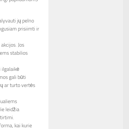
alyvauti jų pelno
ngusiam prisiimti ir
akcijos. Jos
iems stabilios
 ilgalaikė
mos gali būti
ų ar turto vertės
idualiems
ie leidžia
tirtimi.
forma, kai kurie