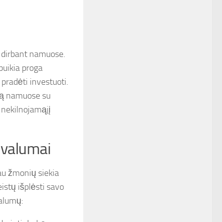
 dirbant namuose.
puikia proga
pradėti investuoti.
rbą namuose su
, nekilnojamąjį
ivalumai
au žmonių siekia
eistų išplėsti savo
valumų: