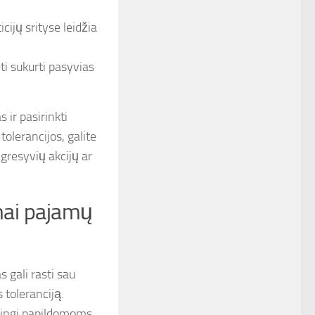
ijų srityse leidžia
ėti sukurti pasyvias
 ir pasirinkti
olerancijos, galite
agresyvių akcijų ar
mai pajamų
 gali rasti sau
 toleranciją.
udingi papildomoms