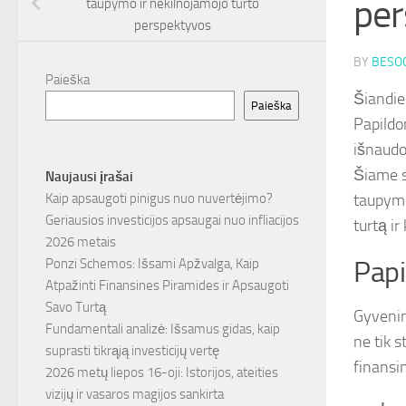
per
taupymo ir nekilnojamojo turto
perspektyvos
BY
BESOC
Paieška
Šiandie
Paieška
Papildo
išnaudo
Šiame s
Naujausi įrašai
taupymo 
Kaip apsaugoti pinigus nuo nuvertėjimo?
Geriausios investicijos apsaugai nuo infliacijos
turtą ir
2026 metais
Papi
Ponzi Schemos: Išsami Apžvalga, Kaip
Atpažinti Finansines Piramides ir Apsaugoti
Savo Turtą
Gyvenim
Fundamentali analizė: Išsamus gidas, kaip
ne tik s
suprasti tikrąją investicijų vertę
finansi
2026 metų liepos 16-oji: Istorijos, ateities
vizijų ir vasaros magijos sankirta