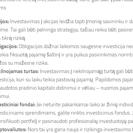
ms:
ijos:
Investavimas į akcijas leidžia tapti įmonių savininku ir d
me. Tai gali būti pelninga strategija, tačiau reikia būti pasire
tikrą riziką.
igacijos:
Obligacijos dažnai laikomos saugesne investicija nei 
eikia fiksuotą pajamų šaltinį ir yra puikus pasirinkimas norint
žos su mažesne rizika.
ilnojamas turtas:
Investavimas į nekilnojamąjį turtą gali būti
esticija, kuri su laiku teikia pastovių pajamų. Papildomos paja
audotos pradinio kapitalo didinimui ir vėliau – nuomos pajam
imui.
sticiniai fondai:
Jei neturite pakankamai laiko ar žinių indiv
esticiniams sprendimams, galite rinktis investicinius fondus. J
rsifikuoti portfelį ir pasinaudoti profesionalių investuotojų pa
ptovaliutos:
Nors tai yra gana nauja ir rizikinga investavimo 