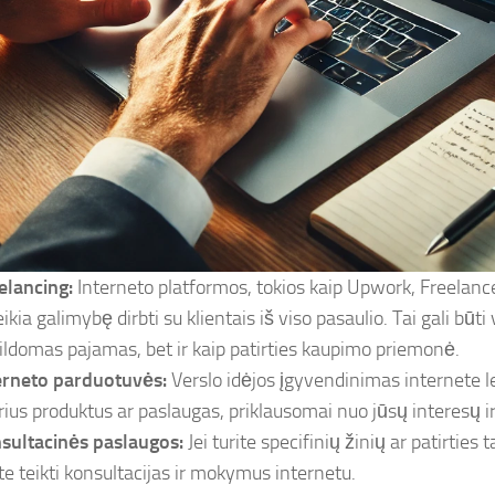
elancing:
Interneto platformos, tokios kaip Upwork, Freelance
ikia galimybę dirbti su klientais iš viso pasaulio. Tai gali būti
ildomas pajamas, bet ir kaip patirties kaupimo priemonė.
erneto parduotuvės:
Verslo idėjos įgyvendinimas internete l
irius produktus ar paslaugas, priklausomai nuo jūsų interesų ir
sultacinės paslaugos:
Jei turite specifinių žinių ar patirties t
ite teikti konsultacijas ir mokymus internetu.