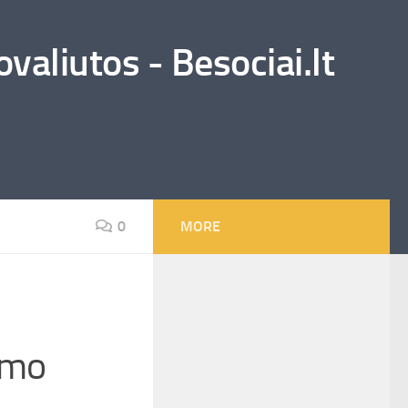
valiutos - Besociai.lt
0
MORE
vimo