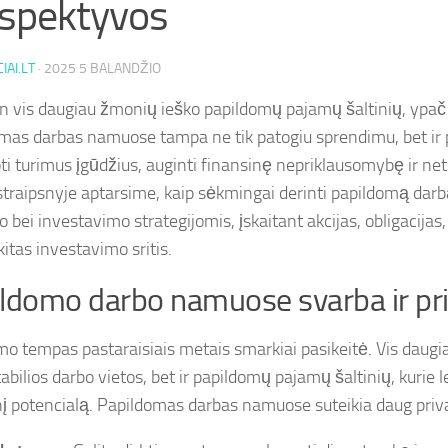
spektyvos
IAI.LT
·
2025 5 BALANDŽIO
n vis daugiau žmonių ieško papildomų pajamų šaltinių, ypač
mas darbas namuose tampa ne tik patogiu sprendimu, bet ir 
ti turimus įgūdžius, auginti finansinę nepriklausomybę ir net 
traipsnyje aptarsime, kaip sėkmingai derinti papildomą da
bei investavimo strategijomis, įskaitant akcijas, obligacijas
 kitas investavimo sritis.
ldomo darbo namuose svarba ir pr
o tempas pastaraisiais metais smarkiai pasikeitė. Vis daugi
tabilios darbo vietos, bet ir papildomų pajamų šaltinių, kurie l
nį potencialą. Papildomas darbas namuose suteikia daug pri