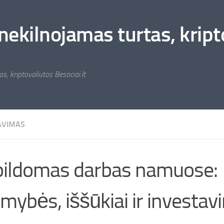
nekilnojamas turtas, kripto
s, kriptovaliutos Besociai.lt
AVIMAS
ildomas darbas namuose:
imybės, iššūkiai ir investa