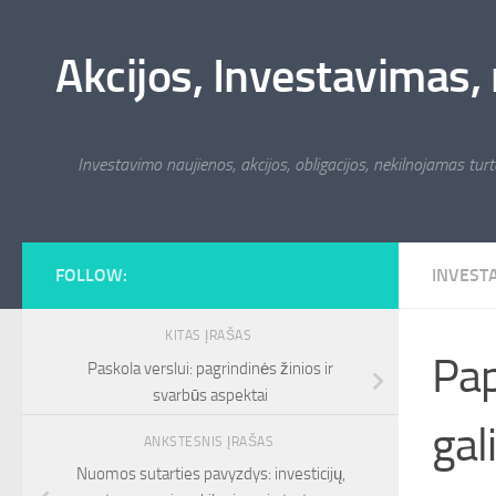
Skip to content
Akcijos, Investavimas, 
Investavimo naujienos, akcijos, obligacijos, nekilnojamas turta
FOLLOW:
INVEST
KITAS ĮRAŠAS
Pap
Paskola verslui: pagrindinės žinios ir
svarbūs aspektai
gal
ANKSTESNIS ĮRAŠAS
Nuomos sutarties pavyzdys: investicijų,