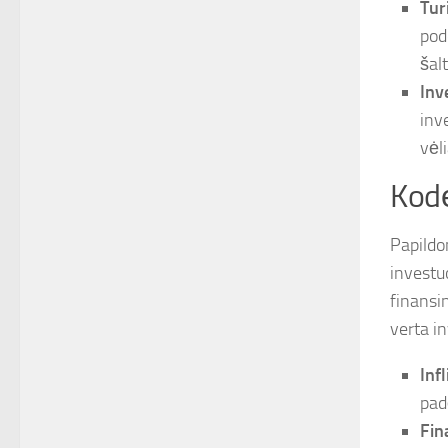
Tur
pod
šalt
Inve
inv
vėli
Kodė
Papildo
investuo
finansin
verta i
Inf
pad
Fin