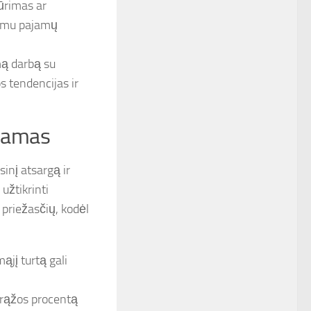
ūrimas ar
ldomu pajamų
mą darbą su
os tendencijas ir
ajamas
inį atsargą ir
užtikrinti
 priežasčių, kodėl
mąjį turtą gali
grąžos procentą