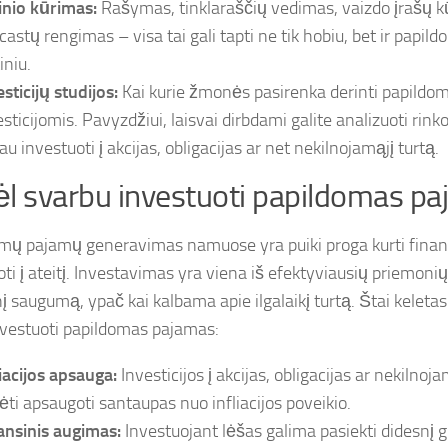
inio kūrimas:
Rašymas, tinklaraščių vedimas, vaizdo įrašų k
castų rengimas – visa tai gali tapti ne tik hobiu, bet ir papi
iniu.
sticijų studijos:
Kai kurie žmonės pasirenka derinti papildo
esticijomis. Pavyzdžiui, laisvai dirbdami galite analizuoti rink
au investuoti į akcijas, obligacijas ar net nekilnojamąjį turtą.
l svarbu investuoti papildomas p
mų pajamų generavimas namuose yra puiki proga kurti finans
ti į ateitį. Investavimas yra viena iš efektyviausių priemonių 
į saugumą, ypač kai kalbama apie ilgalaikį turtą. Štai keletas
nvestuoti papildomas pajamas:
liacijos apsauga:
Investicijos į akcijas, obligacijas ar nekilnoja
ėti apsaugoti santaupas nuo infliacijos poveikio.
ansinis augimas:
Investuojant lėšas galima pasiekti didesnį 