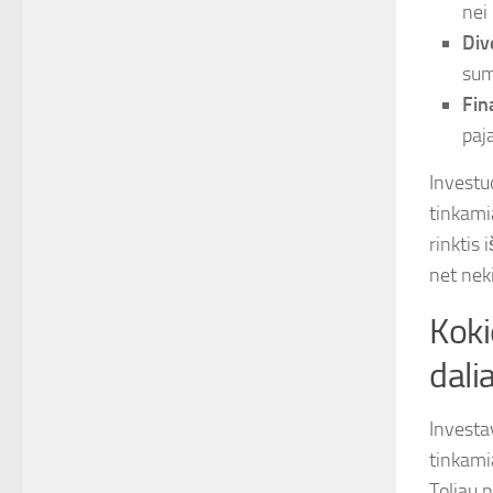
nei
Dive
suma
Fin
paj
Investu
tinkamia
rinktis 
net nek
Koki
dalia
Investav
tinkamia
Toliau 