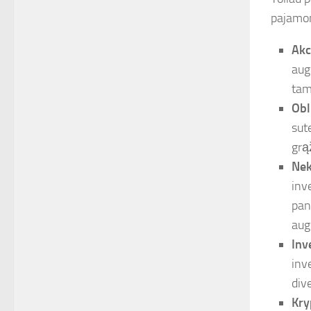
pajamo
Akc
augi
tam 
Obl
sut
grą
Nek
inv
pan
aug
Inve
inv
dive
Kry