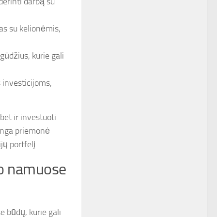
derinti darbą su
as su kelionėmis,
gūdžius, kurie gali
 investicijoms,
et ir investuoti
rtinga priemonė
jų portfelį.
bo namuose
 būdų, kurie gali