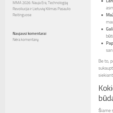
Lan
MMA 2026: Nauja Era, Technologijų
asm
Revoliucija ir Lietuvių Kilimas Pasaulio
Maž
Reitinguose
mau
Gal
Naujausi komentarai
būti
Nėra komentarų.
Pap
san
Be to, 
sukaupta
siekiant
Koki
būda
Šiame s