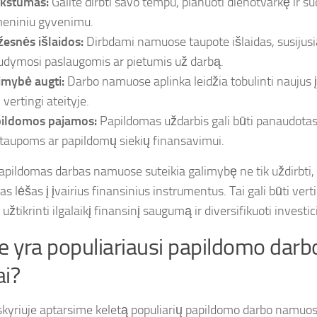
kstumas:
Galite dirbti savo tempu, planuoti dienotvarkę ir su
eniniu gyvenimu.
esnės išlaidos:
Dirbdami namuose taupote išlaidas, susijusi
dymosi paslaugomis ar pietumis už darbą.
imybė augti:
Darbo namuose aplinka leidžia tobulinti naujus į
 vertingi ateityje.
ildomos pajamos:
Papildomas uždarbis gali būti panaudotas
taupoms ar papildomų siekių finansavimui.
papildomas darbas namuose suteikia galimybę ne tik uždirbti, b
s lėšas į įvairius finansinius instrumentus. Tai gali būti ve
 užtikrinti ilgalaikį finansinį saugumą ir diversifikuoti investici
e yra populiariausi papildomo dar
i?
kyriuje aptarsime keletą populiarių papildomo darbo namuose