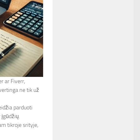
r ar Fiverr,
 vertinga ne tik už
eidžia parduoti
 įgūdžių.
am tikroje srityje,