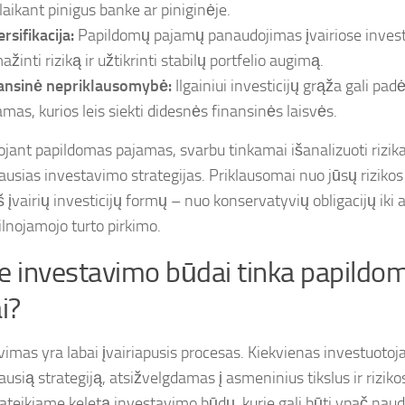
 laikant pinigus banke ar piniginėje.
rsifikacija:
Papildomų pajamų panaudojimas įvairiose investic
žinti riziką ir užtikrinti stabilų portfelio augimą.
ansinė nepriklausomybė:
Ilgainiui investicijų grąža gali pad
amas, kurios leis siekti didesnės finansinės laisvės.
ojant papildomas pajamas, svarbu tinkamai išanalizuoti rizikas
usias investavimo strategijas. Priklausomai nuo jūsų rizikos t
iš įvairių investicijų formų – nuo konservatyvių obligacijų iki 
ilnojamojo turto pirkimo.
e investavimo būdai tinka papildo
i?
imas yra labai įvairiapusis procesas. Kiekvienas investuotojas
usią strategiją, atsižvelgdamas į asmeninius tikslus ir rizikos
pateikiame keletą investavimo būdų, kurie gali būti ypač na