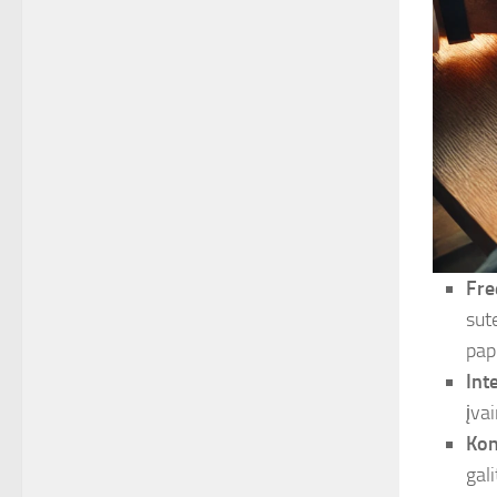
Fre
sute
pap
Int
įva
Kon
gal