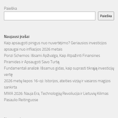
Paieška
Paieška
Naujausi įrašai
Kaip apsaugoti pinigus nuo nuvertėjimo? Geriausios investicijos
apsaugai nuo infliacijos 2026 metais
Ponzi Schemos: Išsami Apžvalga, Kaip Atpažinti Finansines
Piramides ir Apsaugoti Savo Turtą
Fundamentali analizė: Išsamus gidas, kaip suprasti tikrąją investicijų
vertę
2026 metų liepos 16-oji: Istorijos, ateities vizijų ir vasaros magijos
sankirta
MMA 2026: Nauja Era, Technologijų Revoliucija ir Lietuvių Kilimas
Pasaulio Reitinguose