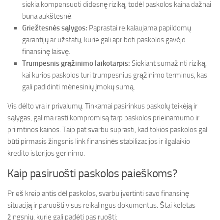
siekia kompensuoti didesnę riziką, todėl paskolos kaina dažnai
būna aukštesnė.
Griežtesnės sąlygos:
Paprastai reikalaujama papildomų
garantijų ar užstatų, kurie gali apriboti paskolos gavėjo
finansinę laisvę.
Trumpesnis grąžinimo laikotarpis:
Siekiant sumažinti riziką,
kai kurios paskolos turi trumpesnius grąžinimo terminus, kas
gali padidinti mėnesinių įmokų sumą.
Vis dėlto yra ir privalumų. Tinkamai pasirinkus paskolų teikėją ir
sąlygas, galima rasti kompromisą tarp paskolos prieinamumo ir
priimtinos kainos. Taip pat svarbu suprasti, kad tokios paskolos gali
būti pirmasis žingsnis link finansinės stabilizacijos ir ilgalaikio
kredito istorijos gerinimo.
Kaip pasiruošti paskolos paieškoms?
Prieš kreipiantis dėl paskolos, svarbu įvertinti savo finansinę
situaciją ir paruošti visus reikalingus dokumentus. Štai keletas
žingsnių, kurie gali padėti pasiruošti: