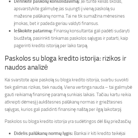
Derinkite paskolų konsolidavimą:
Jei turite kelias skolas,
apsvarstykite galimybę jas sujungti į vieną paskolą su
mažesne palūkanų norma. Tai ne tik sumažina mėnesines
įmokas, bet ir padeda geriau valdyti finansus.
Ieškokite patarimų:
Finansų konsultantai gali padėti sudaryti
biudžetą, pasirinkti tinkamas paskolos sąlygas ir patarti, kaip
pagerinti kredito istoriją per laiko tarpą.
Paskolos su bloga kredito istorija: rizikos ir
naudos analizė
Kai svarstote apie paskolą su bloga kredito istorija, svarbu suvokti
tiek galimas rizikas, tiek naudą. Viena vertinga nauda – tai galimybė
gauti reikiamą finansinę paramą sunkiais laikais. Tačiau kartu reikia
atkreipti dėmesį į aukštesnes palūkanų normas ir griežtesnes
sąlygas, kurios gali padidinti finansinę naštą per ilgą laikotarpį.
Paskolos su bloga kredito istorija yra sudėtingos dėl šių priežasčių:
Didelis palūkanų normų lygis:
Bankai ir kiti kredito teikėjai