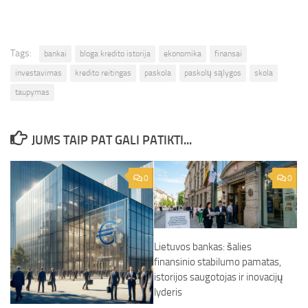
Tags:
bankai
bloga kredito istorija
ekonomika
finansai
investavimas
kredito reitingas
paskola
paskolų sąlygos
skola
taupymas
JUMS TAIP PAT GALI PATIKTI...
0
0
Lietuvos bankas: šalies
finansinio stabilumo pamatas,
istorijos saugotojas ir inovacijų
lyderis