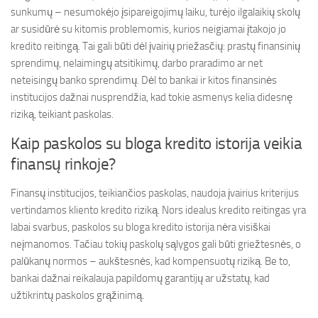
sunkumų – nesumokėjo įsipareigojimų laiku, turėjo ilgalaikių skolų
ar susidūrė su kitomis problemomis, kurios neigiamai įtakojo jo
kredito reitingą. Tai gali būti dėl įvairių priežasčių: prastų finansinių
sprendimų, nelaimingų atsitikimų, darbo praradimo ar net
neteisingų banko sprendimų. Dėl to bankai ir kitos finansinės
institucijos dažnai nusprendžia, kad tokie asmenys kelia didesnę
riziką, teikiant paskolas.
Kaip paskolos su bloga kredito istorija veikia
finansų rinkoje?
Finansų institucijos, teikiančios paskolas, naudoja įvairius kriterijus
vertindamos kliento kredito riziką. Nors idealus kredito reitingas yra
labai svarbus, paskolos su bloga kredito istorija nėra visiškai
neįmanomos. Tačiau tokių paskolų sąlygos gali būti griežtesnės, o
palūkanų normos – aukštesnės, kad kompensuotų riziką. Be to,
bankai dažnai reikalauja papildomų garantijų ar užstatų, kad
užtikrintų paskolos grąžinimą.