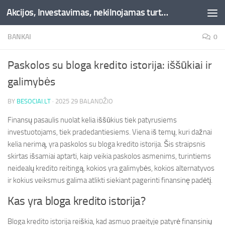
Akcijos, Investavimas, nekilnojamas turtas, kriptovaliutos - Besociai.lt
Skip to content
BANKAI
0
Paskolos su bloga kredito istorija: iššūkiai ir
galimybės
BY
BESOCIAI.LT
·
2025 29 BALANDŽIO
Finansų pasaulis nuolat kelia iššūkius tiek patyrusiems
investuotojams, tiek pradedantiesiems. Viena iš temų, kuri dažnai
kelia nerimą, yra paskolos su bloga kredito istorija. Šis straipsnis
skirtas išsamiai aptarti, kaip veikia paskolos asmenims, turintiems
neidealų kredito reitingą, kokios yra galimybės, kokios alternatyvos
ir kokius veiksmus galima atlikti siekiant pagerinti finansinę padėtį.
Kas yra bloga kredito istorija?
Bloga kredito istorija reiškia, kad asmuo praeityje patyrė finansinių