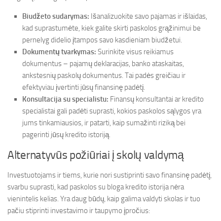
Biudžeto sudarymas:
Išanalizuokite savo pajamas ir išlaidas,
kad suprastumėte, kiek galite skirti paskolos grąžinimui be
pernelyg didelio įtampos savo kasdieniam biudžetui.
Dokumentų tvarkymas:
Surinkite visus reikiamus
dokumentus – pajamų deklaracijas, banko ataskaitas,
ankstesnių paskolų dokumentus. Tai padės greičiau ir
efektyviau įvertinti jūsų finansinę padėtį.
Konsultacija su specialistu:
Finansų konsultantai ar kredito
specialistai gali padėti suprasti, kokios paskolos sąlygos yra
jums tinkamiausios, ir patarti, kaip sumažinti riziką bei
pagerinti jūsų kredito istoriją.
Alternatyvūs požiūriai į skolų valdymą
Investuotojams ir tiems, kurie nori sustiprinti savo finansinę padėtį,
svarbu suprasti, kad paskolos su bloga kredito istorija nėra
vienintelis kelias. Yra daug būdų, kaip galima valdyti skolas ir tuo
pačiu stiprinti investavimo ir taupymo įpročius: