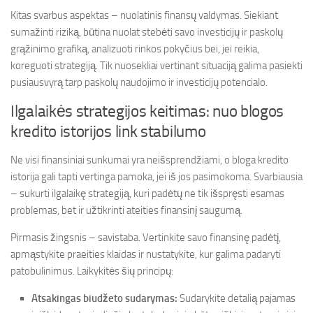
Kitas svarbus aspektas – nuolatinis finansų valdymas. Siekiant
sumažinti riziką, būtina nuolat stebėti savo investicijų ir paskolų
grąžinimo grafiką, analizuoti rinkos pokyčius bei, jei reikia,
koreguoti strategiją. Tik nuosekliai vertinant situaciją galima pasiekti
pusiausvyrą tarp paskolų naudojimo ir investicijų potencialo.
Ilgalaikės strategijos keitimas: nuo blogos
kredito istorijos link stabilumo
Ne visi finansiniai sunkumai yra neišsprendžiami, o bloga kredito
istorija gali tapti vertinga pamoka, jei iš jos pasimokoma. Svarbiausia
– sukurti ilgalaikę strategiją, kuri padėtų ne tik išspręsti esamas
problemas, bet ir užtikrinti ateities finansinį saugumą.
Pirmasis žingsnis – savistaba. Vertinkite savo finansinę padėtį,
apmąstykite praeities klaidas ir nustatykite, kur galima padaryti
patobulinimus. Laikykitės šių principų:
Atsakingas biudžeto sudarymas:
Sudarykite detalią pajamas