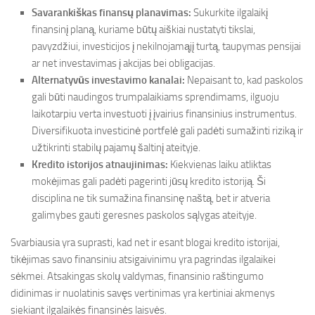
Savarankiškas finansų planavimas:
Sukurkite ilgalaikį
finansinį planą, kuriame būtų aiškiai nustatyti tikslai,
pavyzdžiui, investicijos į nekilnojamąjį turtą, taupymas pensijai
ar net investavimas į akcijas bei obligacijas.
Alternatyvūs investavimo kanalai:
Nepaisant to, kad paskolos
gali būti naudingos trumpalaikiams sprendimams, ilguoju
laikotarpiu verta investuoti į įvairius finansinius instrumentus.
Diversifikuota investicinė portfelė gali padėti sumažinti riziką ir
užtikrinti stabilų pajamų šaltinį ateityje.
Kredito istorijos atnaujinimas:
Kiekvienas laiku atliktas
mokėjimas gali padėti pagerinti jūsų kredito istoriją. Ši
disciplina ne tik sumažina finansinę naštą, bet ir atveria
galimybes gauti geresnes paskolos sąlygas ateityje.
Svarbiausia yra suprasti, kad net ir esant blogai kredito istorijai,
tikėjimas savo finansiniu atsigaivinimu yra pagrindas ilgalaikei
sėkmei. Atsakingas skolų valdymas, finansinio raštingumo
didinimas ir nuolatinis savęs vertinimas yra kertiniai akmenys
siekiant ilgalaikės finansinės laisvės.