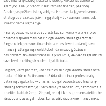
savo finansinę padėtį. Nepaisant iššūkių, kiekvienas asmuo turi
galimybę iš naujo pradėti ir sukurti tvirtą finansinį pagrindą.
Atsakingas požiūris į skolų valdymą ir nuosekliai įgyvendinamos
strategijos yra raktas į sėkmingą ateitį – tiek asmeniniame, tiek
investiciniame lygmenyje.
Finansų pasaulyje svarbu suprasti, kad sunkumai yra laikini, o su
tinkamais sprendimais net ir bloga kredito istorija gali tapti tik
žingsniu link geresnės finansinės ateities. Investuodami į savo
finansinį raštingumą, nuolat tobulindami savo įgūdžius ir
pasirinkdami tinkamus finansinius produktus, kiekvienas gali atkurti
savo kredito reitingą ir pasiekti ilgalaikį turtą.
Baigiant, verta pabrėžti, kad paskolos su bloga kredito istorija nėra
nuolatinė būklė. Su tinkamu požiūriu, disciplinu ir profesionalių
patarimų pagalba, kiekvienas asmuo gali paversti savo finansinę
istoriją į sėkmės istoriją. Svarbiausia yra nepasiduoti, bet mokytis iš
praeities klaidų ir žengti žingsnį į priekį, tikintis geresnės ateities bei
išnaudojant visas galimybes, kurias siūlo šiuolaikinė finansų rinka.