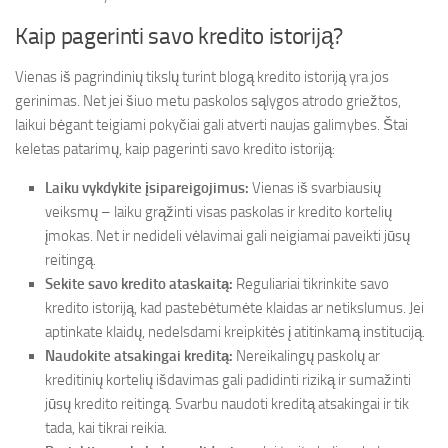
Kaip pagerinti savo kredito istoriją?
Vienas iš pagrindinių tikslų turint blogą kredito istoriją yra jos
gerinimas. Net jei šiuo metu paskolos sąlygos atrodo griežtos,
laikui bėgant teigiami pokyčiai gali atverti naujas galimybes. Štai
keletas patarimų, kaip pagerinti savo kredito istoriją:
Laiku vykdykite įsipareigojimus:
Vienas iš svarbiausių
veiksmų – laiku grąžinti visas paskolas ir kredito kortelių
įmokas. Net ir nedideli vėlavimai gali neigiamai paveikti jūsų
reitingą.
Sekite savo kredito ataskaitą:
Reguliariai tikrinkite savo
kredito istoriją, kad pastebėtumėte klaidas ar netikslumus. Jei
aptinkate klaidų, nedelsdami kreipkitės į atitinkamą instituciją.
Naudokite atsakingai kreditą:
Nereikalingų paskolų ar
kreditinių kortelių išdavimas gali padidinti riziką ir sumažinti
jūsų kredito reitingą. Svarbu naudoti kreditą atsakingai ir tik
tada, kai tikrai reikia.