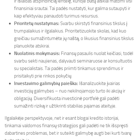
ir išlaidas atspindinčią lentelę, kurioje būtų aiškiai matomi visi
finansiniai srautai. Tai padės nustatyti, kur galima sutaupyti ir
kaip efektyviau panaudoti turimus resursus.
Prioritetų nustatymas:
Svarbu skirstyti finansinius tikslus į
trumpalaikius ir ilgalaikius. Prioritetizuokite skolas, kad kuo
greičiau sumažintumėte jų naštą, o likusius finansinius tikslus
planuokite atskirai.
Nuolatinis mokymasis:
Finansų pasaulis nuolat keičiasi, todėl
svarbu sekti naujienas, dalyvauti seminaruose ar konsultuotis
su specialistais. Tai padės priimti tinkamus sprendimus ir
prisitaikyti prie rinkos pokyčių.
Investavimo galimybių paieška:
Išanalizuokite įvairias
investicijų galimybes – nuo nekilnojamojo turto iki akcijų ir
obligacijų. Diversifikuota investicinė portfelė gali padėti
sumažinti riziką ir užtikrinti stabilias pajamas ateityje.
Ilgalaikėje perspektyvoje, net ir esant blogai kredito istorijai,
tinkamai valdomos finansų strategijos gali padėti ne tik išspręsti
dabartines problemas, bet ir suteikti galimybę augti bei kurti tvarų