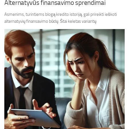
Alternatyvūs finansavimo sprendimai
Asmenims, turintiems blogą kredito istoriją, gali prireikti ieškoti
alternatyvių finansavimo būdų. Štai keletas variantų: