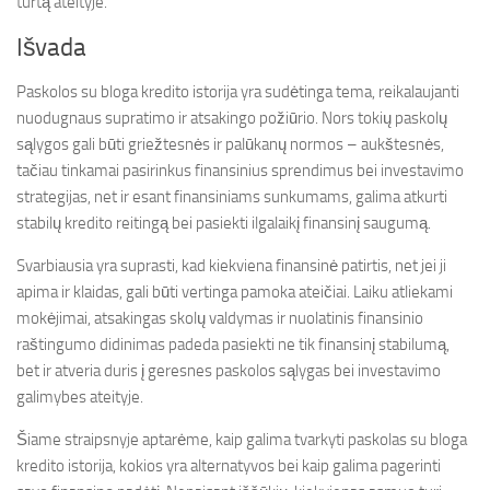
turtą ateityje.
Išvada
Paskolos su bloga kredito istorija yra sudėtinga tema, reikalaujanti
nuodugnaus supratimo ir atsakingo požiūrio. Nors tokių paskolų
sąlygos gali būti griežtesnės ir palūkanų normos – aukštesnės,
tačiau tinkamai pasirinkus finansinius sprendimus bei investavimo
strategijas, net ir esant finansiniams sunkumams, galima atkurti
stabilų kredito reitingą bei pasiekti ilgalaikį finansinį saugumą.
Svarbiausia yra suprasti, kad kiekviena finansinė patirtis, net jei ji
apima ir klaidas, gali būti vertinga pamoka ateičiai. Laiku atliekami
mokėjimai, atsakingas skolų valdymas ir nuolatinis finansinio
raštingumo didinimas padeda pasiekti ne tik finansinį stabilumą,
bet ir atveria duris į geresnes paskolos sąlygas bei investavimo
galimybes ateityje.
Šiame straipsnyje aptarėme, kaip galima tvarkyti paskolas su bloga
kredito istorija, kokios yra alternatyvos bei kaip galima pagerinti