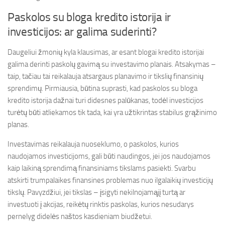
Paskolos su bloga kredito istorija ir
investicijos: ar galima suderinti?
Daugeliui žmonių kyla klausimas, ar esant blogai kredito istorijai
galima derinti paskolų gavimą su investavimo planais. Atsakymas –
taip, tačiau tai reikalauja atsargaus planavimo ir tikslių finansinių
sprendimų. Pirmiausia, būtina suprasti, kad paskolos su bloga
kredito istorija dažnai turi didesnes palūkanas, todėl investicijos
turėtų būti atliekamos tik tada, kai yra užtikrintas stabilus grąžinimo
planas.
Investavimas reikalauja nuoseklumo, o paskolos, kurios
naudojamos investicijoms, gali būti naudingos, jei jos naudojamos
kaip laikiną sprendimą finansiniams tikslams pasiekti. Svarbu
atskirti trumpalaikes finansines problemas nuo ilgalaikių investicijų
tikslų. Pavyzdžiui, jei tikslas – įsigyti nekilnojamąjį turtą ar
investuoti į akcijas, reikėtų rinktis paskolas, kurios nesudarys
pernelyg didelės naštos kasdieniam biudžetui.