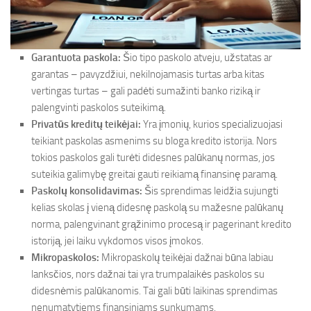
Garantuota paskola:
Šio tipo paskolo atveju, užstatas ar
garantas – pavyzdžiui, nekilnojamasis turtas arba kitas
vertingas turtas – gali padėti sumažinti banko riziką ir
palengvinti paskolos suteikimą.
Privatūs kreditų teikėjai:
Yra įmonių, kurios specializuojasi
teikiant paskolas asmenims su bloga kredito istorija. Nors
tokios paskolos gali turėti didesnes palūkanų normas, jos
suteikia galimybę greitai gauti reikiamą finansinę paramą.
Paskolų konsolidavimas:
Šis sprendimas leidžia sujungti
kelias skolas į vieną didesnę paskolą su mažesne palūkanų
norma, palengvinant grąžinimo procesą ir pagerinant kredito
istoriją, jei laiku vykdomos visos įmokos.
Mikropaskolos:
Mikropaskolų teikėjai dažnai būna labiau
lanksčios, nors dažnai tai yra trumpalaikės paskolos su
didesnėmis palūkanomis. Tai gali būti laikinas sprendimas
nenumatytiems finansiniams sunkumams.