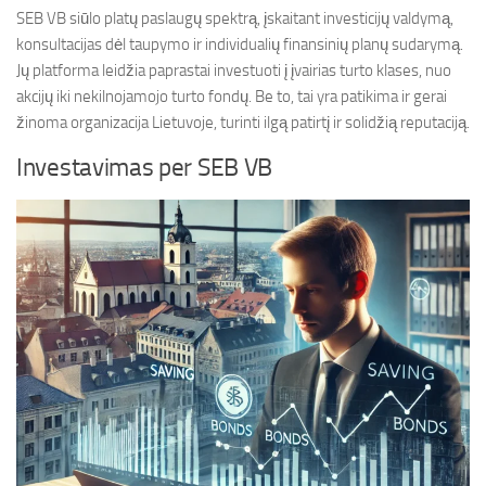
SEB VB siūlo platų paslaugų spektrą, įskaitant investicijų valdymą,
konsultacijas dėl taupymo ir individualių finansinių planų sudarymą.
Jų platforma leidžia paprastai investuoti į įvairias turto klases, nuo
akcijų iki nekilnojamojo turto fondų. Be to, tai yra patikima ir gerai
žinoma organizacija Lietuvoje, turinti ilgą patirtį ir solidžią reputaciją.
Investavimas per SEB VB