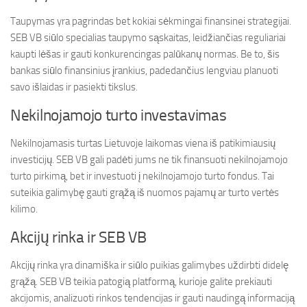
Taupymas yra pagrindas bet kokiai sėkmingai finansinei strategijai.
SEB VB siūlo specialias taupymo sąskaitas, leidžiančias reguliariai
kaupti lėšas ir gauti konkurencingas palūkanų normas. Be to, šis
bankas siūlo finansinius įrankius, padedančius lengviau planuoti
savo išlaidas ir pasiekti tikslus.
Nekilnojamojo turto investavimas
Nekilnojamasis turtas Lietuvoje laikomas viena iš patikimiausių
investicijų. SEB VB gali padėti jums ne tik finansuoti nekilnojamojo
turto pirkimą, bet ir investuoti į nekilnojamojo turto fondus. Tai
suteikia galimybę gauti grąžą iš nuomos pajamų ar turto vertės
kilimo.
Akcijų rinka ir SEB VB
Akcijų rinka yra dinamiška ir siūlo puikias galimybes uždirbti didelę
grąžą. SEB VB teikia patogią platformą, kurioje galite prekiauti
akcijomis, analizuoti rinkos tendencijas ir gauti naudingą informaciją