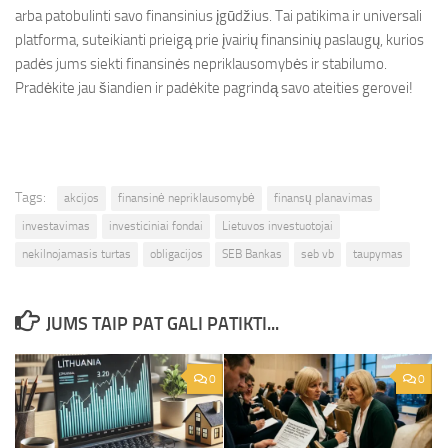
arba patobulinti savo finansinius įgūdžius. Tai patikima ir universali
platforma, suteikianti prieigą prie įvairių finansinių paslaugų, kurios
padės jums siekti finansinės nepriklausomybės ir stabilumo.
Pradėkite jau šiandien ir padėkite pagrindą savo ateities gerovei!
Tags:
akcijos
finansinė nepriklausomybė
finansų planavimas
investavimas
investiciniai fondai
Lietuvos investuotojai
nekilnojamasis turtas
obligacijos
SEB Bankas
seb vb
taupymas
JUMS TAIP PAT GALI PATIKTI...
0
0