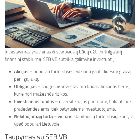
Investavimas yra vienas iš svarbiausių būdų užtikrinti ilgalaikį
finansinį stabilumą. SEB VB suteikia galimybę investuoti į:
Akcijas
– populiari turto klasė, leidžianti gauti didesnę grąžą
per ilgą laiką.
Obligacijas
– saugesnis investavimo būdas, tinkantis tiems,
kurie nori mažesnės rizikos.
Investicinius fondus
– diversifikacijos priemonė, tinkanti tiek
pradedantiesiems, tiek patyrusiems investuotojams.
Nekilnojamąjį turtą
– viena iš stabiliausių turto klasių, kuri yra
ypač populiari Lietuvoje.
Taupymas su SEB VB