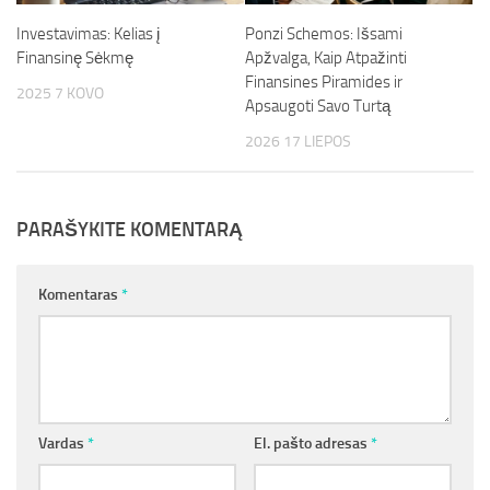
Investavimas: Kelias į
Ponzi Schemos: Išsami
Finansinę Sėkmę
Apžvalga, Kaip Atpažinti
Finansines Piramides ir
2025 7 KOVO
Apsaugoti Savo Turtą
2026 17 LIEPOS
PARAŠYKITE KOMENTARĄ
Komentaras
*
Vardas
*
El. pašto adresas
*