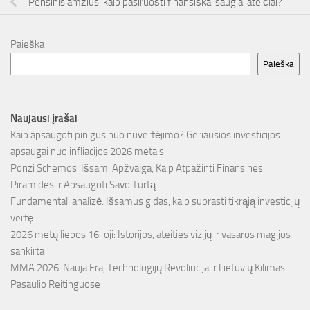
Pensinis amžius: kaip pasiruošti finansiškai saugiai ateičiai?
Paieška
Paieška
Naujausi įrašai
Kaip apsaugoti pinigus nuo nuvertėjimo? Geriausios investicijos
apsaugai nuo infliacijos 2026 metais
Ponzi Schemos: Išsami Apžvalga, Kaip Atpažinti Finansines
Piramides ir Apsaugoti Savo Turtą
Fundamentali analizė: Išsamus gidas, kaip suprasti tikrąją investicijų
vertę
2026 metų liepos 16-oji: Istorijos, ateities vizijų ir vasaros magijos
sankirta
MMA 2026: Nauja Era, Technologijų Revoliucija ir Lietuvių Kilimas
Pasaulio Reitinguose