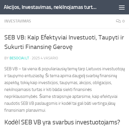
Akcijos, Investavimas, nekilnojamas turtas, kriptovaliutos - Besociai.lt
Skip to content
INVESTAVIMAS
0
SEB VB: Kaip Efektyviai Investuoti, Taupyti ir
Sukurti Finansinę Gerovę
BY
BESOCIAI.LT
·
2025 4 VASARIO
SEB VB – tai viena iš populiariausių temų tarp Lietuvos investuotojų
ir taupymo entuziastų. Ši tema apima daugelį svarbių finansinių
aspektų, tokių kaip investicijos, taupymas, akcijos, obligacijos,
nekilnojamasis turtas ir kiti būdai siekti finansinės
nepriklausomybės. Šiame straipsnyje aptarsime, kaip efektyviai
naudotis SEB VB paslaugomis ir kodėl tai gali būti vertinga jūsų
finansiniam planavimui.
Kodėl SEB VB yra svarbus investuotojams?