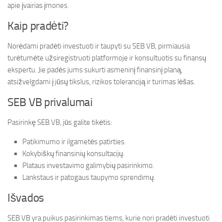
apie įvairias įmones.
Kaip pradėti?
Norėdami pradėti investuoti ir taupyti su SEB VB, pirmiausia
turėtumėte užsiregistruoti platformoje ir konsultuotis su finansų
ekspertu. Jie padės jums sukurti asmeninį finansinį planą,
atsižvelgdami į jūsų tikslus, rizikos toleranciją ir turimas lėšas.
SEB VB privalumai
Pasirinkę SEB VB, jūs galite tikėtis:
Patikimumo ir ilgametės patirties.
Kokybiškų finansinių konsultacijų.
Plataus investavimo galimybių pasirinkimo.
Lankstaus ir patogaus taupymo sprendimų.
Išvados
SEB VB yra puikus pasirinkimas tiems, kurie nori pradėti investuoti