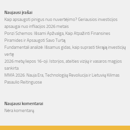
Naujausi įrašai
Kaip apsaugoti pinigus nuo nuvertėjimo? Geriausios investicijos
apsaugai nuo infliacijos 2026 metais
Ponzi Schemos: Išsami Apžvalga, Kaip Atpažinti Finansines
Piramides ir Apsaugoti Savo Turtą
Fundamentali analizė: Išsamus gidas, kaip suprasti tikrąją investicijų
vertę
2026 metų liepos 16-oji: Istorijos, ateities vizijų ir vasaros magijos
sankirta
MMA 2026: Nauja Era, Technologijų Revoliucija ir Lietuvių Kilimas
Pasaulio Reitinguose
Naujausi komentarai
Nėra komentarų.