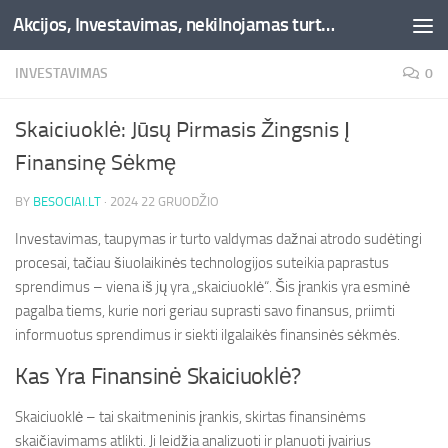
Akcijos, Investavimas, nekilnojamas turtas, kriptovaliutos - Besociai.lt
Skip to content
INVESTAVIMAS
0
Skaiciuoklė: Jūsų Pirmasis Žingsnis Į
Finansinę Sėkmę
BY
BESOCIAI.LT
·
2024 22 GRUODŽIO
Investavimas, taupymas ir turto valdymas dažnai atrodo sudėtingi
procesai, tačiau šiuolaikinės technologijos suteikia paprastus
sprendimus – viena iš jų yra „skaiciuoklė“. Šis įrankis yra esminė
pagalba tiems, kurie nori geriau suprasti savo finansus, priimti
informuotus sprendimus ir siekti ilgalaikės finansinės sėkmės.
Kas Yra Finansinė Skaiciuoklė?
Skaiciuoklė – tai skaitmeninis įrankis, skirtas finansinėms
skaičiavimams atlikti. Ji leidžia analizuoti ir planuoti įvairius