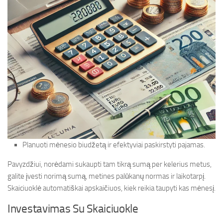
Planuoti mėnesio biudžetą ir efektyviai paskirstyti pajamas.
Pavyzdžiui, norėdami sukaupti tam tikrą sumą per kelerius metus,
galite įvesti norimą sumą, metines palūkanų normas ir laikotarpį.
Skaiciuoklė automatiškai apskaičiuos, kiek reikia taupyti kas mėnesį.
Investavimas Su Skaiciuokle