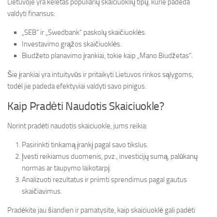
Lietuvoje yra keletas populiarių skaiciuoklių tipų, kurie padeda
valdyti finansus:
„SEB“ ir „Swedbank“ paskolų skaičiuoklės.
Investavimo grąžos skaičiuoklės.
Biudžeto planavimo įrankiai, tokie kaip „Mano Biudžetas“.
Šie įrankiai yra intuityvūs ir pritaikyti Lietuvos rinkos sąlygoms,
todėl jie padeda efektyviai valdyti savo pinigus.
Kaip Pradėti Naudotis Skaiciuokle?
Norint pradėti naudotis skaiciuokle, jums reikia:
Pasirinkti tinkamą įrankį pagal savo tikslus.
Įvesti reikiamus duomenis, pvz., investicijų sumą, palūkanų
normas ar taupymo laikotarpį.
Analizuoti rezultatus ir priimti sprendimus pagal gautus
skaičiavimus.
Pradėkite jau šiandien ir pamatysite, kaip skaiciuoklė gali padėti