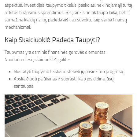
aspektus: investicijas, taupymo tikslus, paskolas, nekilnojamąjį turtą
ar kitus finansinius sprendimus. Šis įrankis ne tik taupo laiką, bet ir
sumažina klaidų riziką, padeda aiškiau suvokti, kaip veikia finansų
mechanizmai.
Kaip Skaiciuoklė Padeda Taupyti?
Taupymas yra esminis finansinės gerovės elementas.
Naudodamiesi „skaiciuokle“, galite:
Nustatyti taupymo tikslus ir stebėti jų pasiekimo progresą.
Apskaičiuoti palūkanas ir suprasti, kaip jos didina jūsų
santaupas.