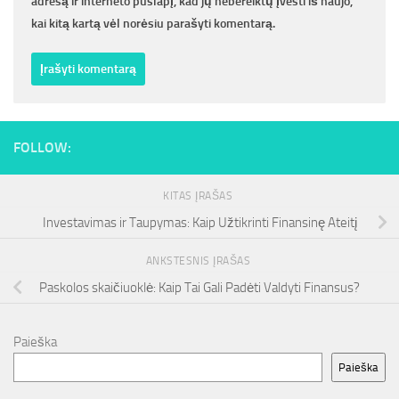
adresą ir interneto puslapį, kad jų nebereiktų įvesti iš naujo,
kai kitą kartą vėl norėsiu parašyti komentarą.
FOLLOW:
KITAS ĮRAŠAS
Investavimas ir Taupymas: Kaip Užtikrinti Finansinę Ateitį
ANKSTESNIS ĮRAŠAS
Paskolos skaičiuoklė: Kaip Tai Gali Padėti Valdyti Finansus?
Paieška
Paieška