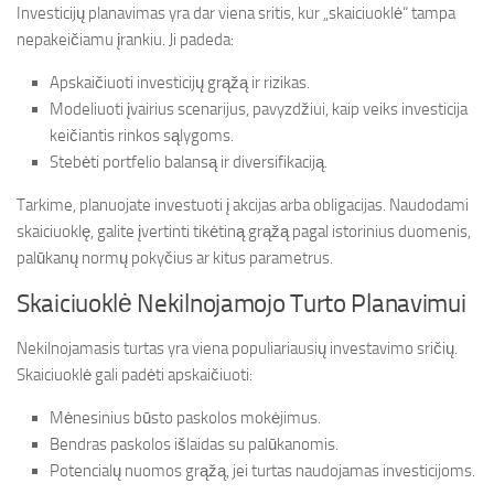
Investicijų planavimas yra dar viena sritis, kur „skaiciuoklė“ tampa
nepakeičiamu įrankiu. Ji padeda:
Apskaičiuoti investicijų grąžą ir rizikas.
Modeliuoti įvairius scenarijus, pavyzdžiui, kaip veiks investicija
keičiantis rinkos sąlygoms.
Stebėti portfelio balansą ir diversifikaciją.
Tarkime, planuojate investuoti į akcijas arba obligacijas. Naudodami
skaiciuoklę, galite įvertinti tikėtiną grąžą pagal istorinius duomenis,
palūkanų normų pokyčius ar kitus parametrus.
Skaiciuoklė Nekilnojamojo Turto Planavimui
Nekilnojamasis turtas yra viena populiariausių investavimo sričių.
Skaiciuoklė gali padėti apskaičiuoti:
Mėnesinius būsto paskolos mokėjimus.
Bendras paskolos išlaidas su palūkanomis.
Potencialų nuomos grąžą, jei turtas naudojamas investicijoms.