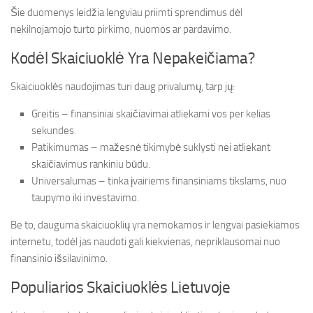
Šie duomenys leidžia lengviau priimti sprendimus dėl
nekilnojamojo turto pirkimo, nuomos ar pardavimo.
Kodėl Skaiciuoklė Yra Nepakeičiama?
Skaiciuoklės naudojimas turi daug privalumų, tarp jų:
Greitis – finansiniai skaičiavimai atliekami vos per kelias
sekundes.
Patikimumas – mažesnė tikimybė suklysti nei atliekant
skaičiavimus rankiniu būdu.
Universalumas – tinka įvairiems finansiniams tikslams, nuo
taupymo iki investavimo.
Be to, dauguma skaiciuoklių yra nemokamos ir lengvai pasiekiamos
internetu, todėl jas naudoti gali kiekvienas, nepriklausomai nuo
finansinio išsilavinimo.
Populiarios Skaiciuoklės Lietuvoje