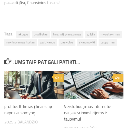
pasiekti jūsų finansinius tikslus!
Tags:
akcijos
biudžetas
finansų planavimas
grąža
investavimas
nekilnojamas turtas
palūkanos
paskolos
skaiciuoklė
taupymas
JUMS TAIP PAT GALI PATIKTI...
0
0
profitus lt: kelias į finansinę
Verslo liudijimas internetu:
nepriklausomybę
nauja era investicijoms ir
taupymui
2025 2 BALANDŽIO