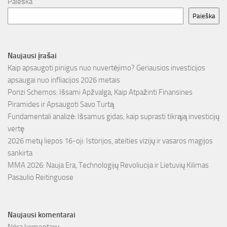
Paieška
Paieška
Naujausi įrašai
Kaip apsaugoti pinigus nuo nuvertėjimo? Geriausios investicijos
apsaugai nuo infliacijos 2026 metais
Ponzi Schemos: Išsami Apžvalga, Kaip Atpažinti Finansines
Piramides ir Apsaugoti Savo Turtą
Fundamentali analizė: Išsamus gidas, kaip suprasti tikrąją investicijų
vertę
2026 metų liepos 16-oji: Istorijos, ateities vizijų ir vasaros magijos
sankirta
MMA 2026: Nauja Era, Technologijų Revoliucija ir Lietuvių Kilimas
Pasaulio Reitinguose
Naujausi komentarai