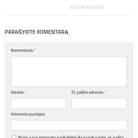
2025 18 RUGSĖJO
PARAŠYKITE KOMENTARĄ
Komentaras
*
Vardas
*
El. pašto adresas
*
Interneto puslapis
Noriu savo interneto naršyklėje išsaugoti vardą, el. pašto