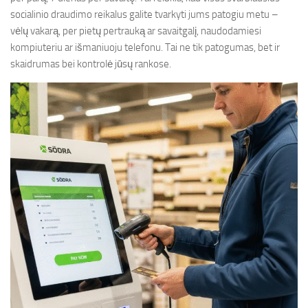
socialinio draudimo reikalus galite tvarkyti jums patogiu metu –
vėlų vakarą, per pietų pertrauką ar savaitgalį, naudodamiesi
kompiuteriu ar išmaniuoju telefonu. Tai ne tik patogumas, bet ir
skaidrumas bei kontrolė jūsų rankose.