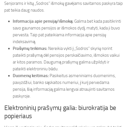
Senjorams ir kitų „Sodros“ išmokų gavėjams savitarnos paskyra taip
pat teikia daug naudos.
Informacija apie pensiją/išmoką:
Galima bet kada pasitikrinti
savo gaunamos pensijos ar išmokos dydį, matyti, kada ji buvo
pervesta. Taip pat pateikiama informacija apie pensijų
indeksavimą.
Prašymų teikimas:
Nereikia vykti į „Sodros“ skyrių norint
pateikti prašymą dėl pensijos perskaičiavimo, išmokos vaikui
ar kitos paramos. Daugumą prašymų galima užpildyti ir
pateikti elektroniniu būdu.
Duomenų keitimas:
Pasikeitus asmeniniams duomenims,
pavyzdžiui, banko sąskaitos numeriui, į kurį pervedama
pensija, šią informaciją galima lengvai atnaujinti savitarnos
paskyroje.
Elektroninių prašymų galia: biurokratija be
popieriaus