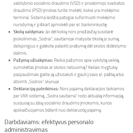
valstybinio socialinio draudimo (VSD) ir privalomojo sveikatos
draudimo (PSD) įmokas turite mokėti, kokie yra mokėjimo
terminai. Sistema leidžia patogiai suformuoti mokėjimo
nurodymą ir jį iškart apmokėti per el. bankininkystę.
Skolų valdymas:
Jei dėl kokių nors priežasčių susidarė
įsiskolinimas „Sodrai“, savitarnoje matysite tikslią jo sumą,
delspinigius ir galėsite pateikti prašymą dėl skolos išdėstymo
dalimis.
Pažymų užsakymas:
Reikia pažymos apie vykdytą veiklą,
sumokėtas įmokas ar skolos nebuvimą? Keliais mygtukų
paspaudimais galite ją užsisakyti ir gauti į savo el. paštą arba
atsiimti „Sodros“ skyriuje.
Deklaracijų pateikimas:
Nors pajamų deklaracijos teikiamos
per VMI sistemą, „Sodra savitarna“ rodo aktualią informaciją,
susijusią su jūsų socialinio draudimo įmokomis, kurios
apskaičiuojamos būtent nuo deklaruotų pajamų.
Darbdaviams: efektyvus personalo
administravimas