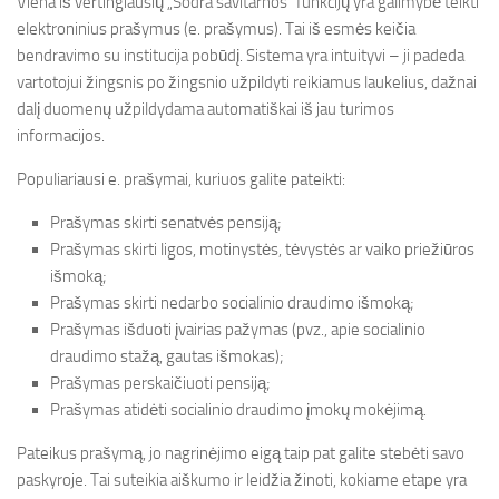
Viena iš vertingiausių „Sodra savitarnos“ funkcijų yra galimybė teikti
elektroninius prašymus (e. prašymus). Tai iš esmės keičia
bendravimo su institucija pobūdį. Sistema yra intuityvi – ji padeda
vartotojui žingsnis po žingsnio užpildyti reikiamus laukelius, dažnai
dalį duomenų užpildydama automatiškai iš jau turimos
informacijos.
Populiariausi e. prašymai, kuriuos galite pateikti:
Prašymas skirti senatvės pensiją;
Prašymas skirti ligos, motinystės, tėvystės ar vaiko priežiūros
išmoką;
Prašymas skirti nedarbo socialinio draudimo išmoką;
Prašymas išduoti įvairias pažymas (pvz., apie socialinio
draudimo stažą, gautas išmokas);
Prašymas perskaičiuoti pensiją;
Prašymas atidėti socialinio draudimo įmokų mokėjimą.
Pateikus prašymą, jo nagrinėjimo eigą taip pat galite stebėti savo
paskyroje. Tai suteikia aiškumo ir leidžia žinoti, kokiame etape yra