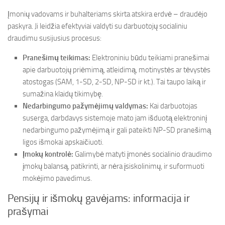
Įmonių vadovams ir buhalteriams skirta atskira erdvė – draudėjo
paskyra. Ji leidžia efektyviai valdyti su darbuotojų socialiniu
draudimu susijusius procesus:
Pranešimų teikimas:
Elektroniniu būdu teikiami pranešimai
apie darbuotojų priėmimą, atleidimą, motinystės ar tėvystės
atostogas (SAM, 1-SD, 2-SD, NP-SD ir kt.). Tai taupo laiką ir
sumažina klaidų tikimybę.
Nedarbingumo pažymėjimų valdymas:
Kai darbuotojas
suserga, darbdavys sistemoje mato jam išduotą elektroninį
nedarbingumo pažymėjimą ir gali pateikti NP-SD pranešimą
ligos išmokai apskaičiuoti.
Įmokų kontrolė:
Galimybė matyti įmonės socialinio draudimo
įmokų balansą, patikrinti, ar nėra įsiskolinimų, ir suformuoti
mokėjimo pavedimus.
Pensijų ir išmokų gavėjams: informacija ir
prašymai