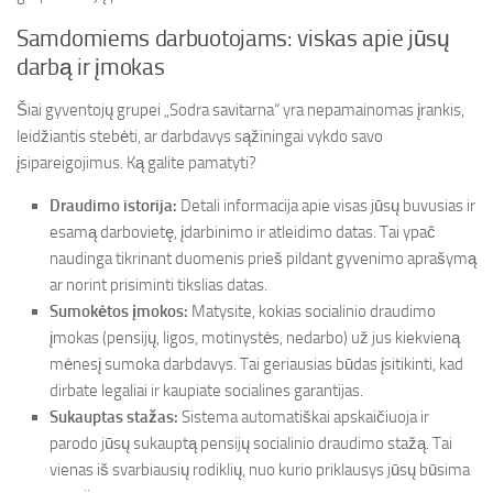
Samdomiems darbuotojams: viskas apie jūsų
darbą ir įmokas
Šiai gyventojų grupei „Sodra savitarna“ yra nepamainomas įrankis,
leidžiantis stebėti, ar darbdavys sąžiningai vykdo savo
įsipareigojimus. Ką galite pamatyti?
Draudimo istorija:
Detali informacija apie visas jūsų buvusias ir
esamą darbovietę, įdarbinimo ir atleidimo datas. Tai ypač
naudinga tikrinant duomenis prieš pildant gyvenimo aprašymą
ar norint prisiminti tikslias datas.
Sumokėtos įmokos:
Matysite, kokias socialinio draudimo
įmokas (pensijų, ligos, motinystės, nedarbo) už jus kiekvieną
mėnesį sumoka darbdavys. Tai geriausias būdas įsitikinti, kad
dirbate legaliai ir kaupiate socialines garantijas.
Sukauptas stažas:
Sistema automatiškai apskaičiuoja ir
parodo jūsų sukauptą pensijų socialinio draudimo stažą. Tai
vienas iš svarbiausių rodiklių, nuo kurio priklausys jūsų būsima