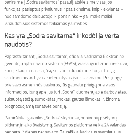
panirsime į „Sodra savitarnos“ pasaulį, atskleisime visas jos
funkcijas, paslėptus privalumus ir paaiškinsime, kaip kiekvienas –
nuo samdomo darbuotojo iki pensininko – gali maksimaliai
išnaudoti šios sistemos teikiamas galimybes.
Kas yra „Sodra savitarna“ ir kodėl ja verta
naudotis?
Paprastai tariant, „Sodra savitarna“, oficialiai vadinama Elektronine
gyventojų aptarnavimo sistema (EGAS), yra saugi internetinė erdvė,
kurioje kaupiama visa jūsų socialinio draudimo istorija. Tai lyg
skaitmeninis archyvas ir interaktyvus įrankis viename. Prisijungę
prie savo asmeninės paskyros, jūs gaunate prieigą prie visos
informacijos, kurią apie jus turi „Sodra“: duomenų apie darbovietes,
sukauptą stažą, sumokėtas įmokas, gautas išmokas ir, žinoma,
prognozuojamą senatvės pensiją.
Pamirškite ilgas eiles „Sodros“ skyriuose, popierinių prašymų
pildymą ir laiko švaistymą. Savitarnos platforma veikia 24 valandas
per parą, 7 dienas per savaitę. Tai reiškia, kad visus svarbiausius