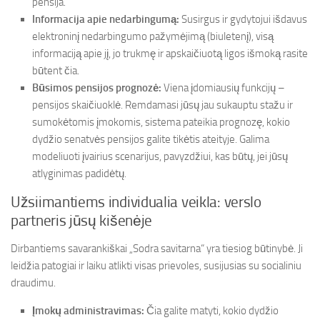
pensija.
Informacija apie nedarbingumą:
Susirgus ir gydytojui išdavus
elektroninį nedarbingumo pažymėjimą (biuletenį), visą
informaciją apie jį, jo trukmę ir apskaičiuotą ligos išmoką rasite
būtent čia.
Būsimos pensijos prognozė:
Viena įdomiausių funkcijų –
pensijos skaičiuoklė. Remdamasi jūsų jau sukauptu stažu ir
sumokėtomis įmokomis, sistema pateikia prognozę, kokio
dydžio senatvės pensijos galite tikėtis ateityje. Galima
modeliuoti įvairius scenarijus, pavyzdžiui, kas būtų, jei jūsų
atlyginimas padidėtų.
Užsiimantiems individualia veikla: verslo
partneris jūsų kišenėje
Dirbantiems savarankiškai „Sodra savitarna“ yra tiesiog būtinybė. Ji
leidžia patogiai ir laiku atlikti visas prievoles, susijusias su socialiniu
draudimu.
Įmokų administravimas:
Čia galite matyti, kokio dydžio