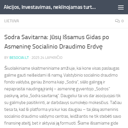
Akcijos, Investavimas, nekilnojamas turtas, kriptovaliutos - Besociai.lt
Skip to content
LIETUVA
0
Sodra Savitarna: Jūsų Išsamus Gidas po
Asmeninę Socialinio Draudimo Erdvę
BY
BESOCIAI.LT
·
2025 24 LAPKRIČIO
Šiuolaikiniame skaitmeniniame amžiuje, kai kone visas paslaugas
galime gauti neišeidami iš namų, Valstybinio socialinio draudimo
fondo valdyba, geriau žinoma kaip „Sodra“, siūlo galingą ir
nepaprastai naudingą įrankį – asmeninę gyventojo „Sodros“
paskyrą, arba „Sodra savitarną“. Daugeliui tai vis dar asocijuojasi tik
su galimybe pasitikrinti, ar darbdavys sumokėjo mokesčius. Tačiau
tiesa ta, kad ši platforma yra kur kas daugiau – tai jūsų asmeninis
socialinio draudimo valdymo centras, leidžiantis ne tik stebėti savo
finansinę ateitį, bet ir aktyviai ją formuoti. Šiame išsamiame gide