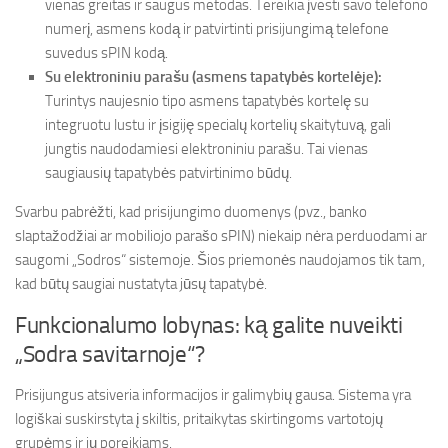
vienas greitas ir saugus metodas. Tereikia įvesti savo telefono
numerį, asmens kodą ir patvirtinti prisijungimą telefone
suvedus sPIN kodą.
Su elektroniniu parašu (asmens tapatybės kortelėje):
Turintys naujesnio tipo asmens tapatybės kortelę su
integruotu lustu ir įsigiję specialų kortelių skaitytuvą, gali
jungtis naudodamiesi elektroniniu parašu. Tai vienas
saugiausių tapatybės patvirtinimo būdų.
Svarbu pabrėžti, kad prisijungimo duomenys (pvz., banko
slaptažodžiai ar mobiliojo parašo sPIN) niekaip nėra perduodami ar
saugomi „Sodros“ sistemoje. Šios priemonės naudojamos tik tam,
kad būtų saugiai nustatyta jūsų tapatybė.
Funkcionalumo lobynas: ką galite nuveikti
„Sodra savitarnoje“?
Prisijungus atsiveria informacijos ir galimybių gausa. Sistema yra
logiškai suskirstyta į skiltis, pritaikytas skirtingoms vartotojų
grupėms ir jų poreikiams.