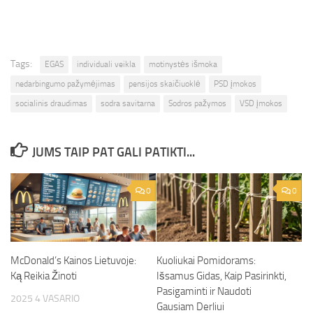
Tags:
EGAS
individuali veikla
motinystės išmoka
nedarbingumo pažymėjimas
pensijos skaičiuoklė
PSD įmokos
socialinis draudimas
sodra savitarna
Sodros pažymos
VSD įmokos
JUMS TAIP PAT GALI PATIKTI...
0
0
McDonald’s Kainos Lietuvoje:
Kuoliukai Pomidorams:
Ką Reikia Žinoti
Išsamus Gidas, Kaip Pasirinkti,
Pasigaminti ir Naudoti
2025 4 VASARIO
Gausiam Derliui