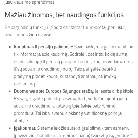
jūsų klausimo sprendimas.
Mažiau žinomos, bet naudingos funkcijos
Be pagrindinių funkcijų, „Sodra savitarna“ turi ir keletą „perliukų“,
apie kuriuos žino ne visi:
Kaupimas II pensijų pakopoje:
Savo paskyroje galite matyti ne
tik informaciją apie kaupimą „Sodroje“, bet ir tai, kokią sumą
esate sukaupę II pensijų pakopos fonde, į kurį pervedama dalis
jūsų socialinio draudimo įmokų. Taip pat galite pateikti
prašymą pradėti kaupti, sustabdyti ar atnaujinti įmokų
pervedimą.
Duomenys apie Europos Sąjungos stažą:
Jei esate dirbę kitoje
ES šalyje, galite pateikti prašymą, kad „Sodra“ inicijuotų jūsų
socialinio draudimo laikotarpių toje šalyje patvirtinimo
procedūrą. Tai labai svarbu siekiant gauti didesnę pensiją
ateityje.
Įgaliojimai:
Sistema leidžia suteikti įgaliojimą kitam asmeniui
(pavyzdžiui, buhalteriui ar šeimos nariui) tvarkyti jūsų „Sodros“