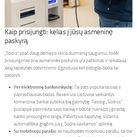
Kaip prisijungti: kelias į jūsų asmeninę
paskyrą
„Sodra“ ypač daug dėmesio skiria duomenų saugumui, todėl
prisijungimas prie asmeninės paskyros yra patikimas ir reikalauja
jūsų tapatybės patvirtinimo. Egzistuoja keli patogūs būdai tai
padaryti:
Per elektroninę bankininkystę:
Tai pats populiariausias ir
paprasčiausias būdas. Beveik visi Lietuvoje veikiantys
komerciniai bankai suteikia šią galimybę. Tiesiog „Sodros“
puslapyje pasirinkite savo banką ir būsite nukreipti į įprastą
banko prisijungimo langą. Patvirtinus tapatybę, sistema
automatiškai grąžins jus į „Sodra savitarnos“ aplinką.
Su mobiliuoju parašu:
Jei naudojatės mobiliuoju parašu, tai dar