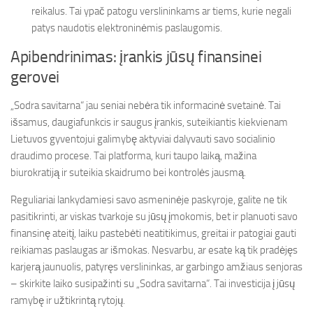
reikalus. Tai ypač patogu verslininkams ar tiems, kurie negali
patys naudotis elektroninėmis paslaugomis.
Apibendrinimas: įrankis jūsų finansinei
gerovei
„Sodra savitarna“ jau seniai nebėra tik informacinė svetainė. Tai
išsamus, daugiafunkcis ir saugus įrankis, suteikiantis kiekvienam
Lietuvos gyventojui galimybę aktyviai dalyvauti savo socialinio
draudimo procese. Tai platforma, kuri taupo laiką, mažina
biurokratiją ir suteikia skaidrumo bei kontrolės jausmą.
Reguliariai lankydamiesi savo asmeninėje paskyroje, galite ne tik
pasitikrinti, ar viskas tvarkoje su jūsų įmokomis, bet ir planuoti savo
finansinę ateitį, laiku pastebėti neatitikimus, greitai ir patogiai gauti
reikiamas paslaugas ar išmokas. Nesvarbu, ar esate ką tik pradėjęs
karjerą jaunuolis, patyręs verslininkas, ar garbingo amžiaus senjoras
– skirkite laiko susipažinti su „Sodra savitarna“. Tai investicija į jūsų
ramybę ir užtikrintą rytojų.