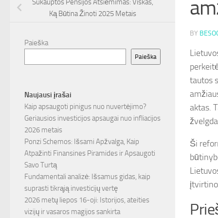
am
Sukauptos Pensijos Atsiėmimas: Viskas,
Ką Būtina Žinoti 2025 Metais
BY
BESOC
Paieška
Lietuvo
Paieška
perkeit
tautos s
amžiaus
Naujausi įrašai
aktas. 
Kaip apsaugoti pinigus nuo nuvertėjimo?
Geriausios investicijos apsaugai nuo infliacijos
žvelgdam
2026 metais
Ponzi Schemos: Išsami Apžvalga, Kaip
Ši refo
Atpažinti Finansines Piramides ir Apsaugoti
būtinyb
Savo Turtą
Lietuvos
Fundamentali analizė: Išsamus gidas, kaip
įtvirtin
suprasti tikrąją investicijų vertę
2026 metų liepos 16-oji: Istorijos, ateities
Prie
vizijų ir vasaros magijos sankirta