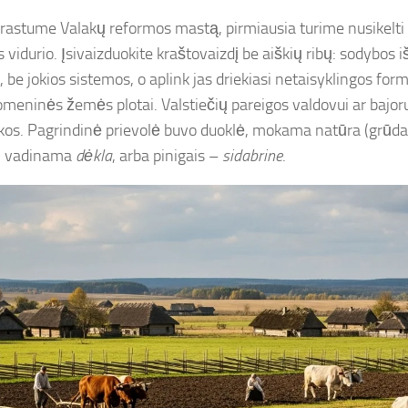
rastume Valakų reformos mastą, pirmiausia turime nusikelti 
 vidurio. Įsivaizduokite kraštovaizdį be aiškių ribų: sodybos 
, be jokios sistemos, o aplink jas driekiasi netaisyklingos fo
meninės žemės plotai. Valstiečių pareigos valdovui ar bajoru
kos. Pagrindinė prievolė buvo duoklė, mokama natūra (grūda
s), vadinama
dėkla
, arba pinigais –
sidabrine
.