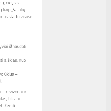
ų, didysis
ą kaip „Valakų
rmos startu visose
yviai išnaudoti
ti aiškias, nuo
vo ūkius –
.
– revizoriai ir
as, tiksliai
tyti žemę