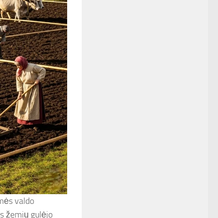
emės valdo
is žemių gulėjo