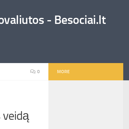
valiutos - Besociai.lt
0
MORE
 veidą