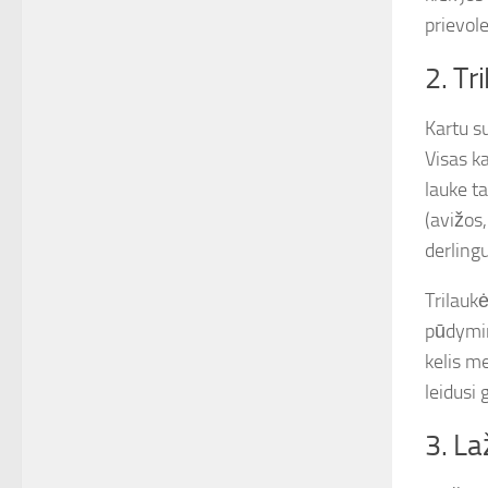
prievole
2. Tr
Kartu s
Visas k
lauke t
(avižos,
derling
Trilauk
pūdymin
kelis m
leidusi 
3. La