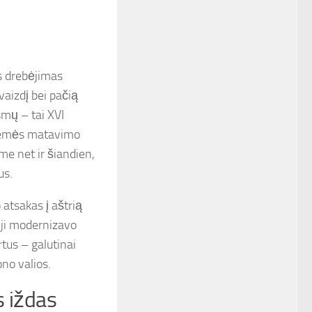
ės drebėjimas
vaizdį bei pačią
smų – tai XVI
 žemės matavimo
me net ir šiandien,
us.
 atsakas į aštrią
 ji modernizavo
rtus – galutinai
ono valios.
s iždas