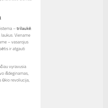
a
 sistema –
trilaukė
.
s laukus. Viename
tame – vasarojus
ėtis ir atgauti
sčiau vyravusia
vo išdeginamas,
ūkio revoliucija,