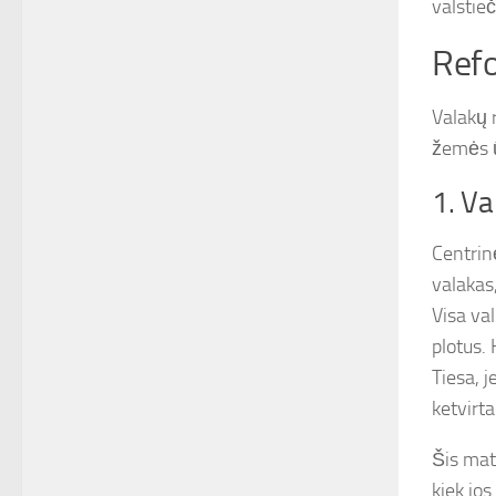
valstie
Refo
Valakų 
žemės ū
1. Va
Centrin
valakas
Visa va
plotus.
Tiesa, 
ketvirta
Šis mat
kiek jo