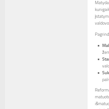
Matydam
kunigai
įstatym
valdovo
Pagrindi
Mak
žem
Sta
val
Suk
pal
Reformai
matuotoj
išmatuo