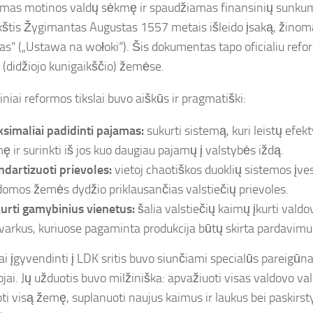
as motinos valdų sėkmę ir spaudžiamas finansinių sunkum
kštis Žygimantas Augustas 1557 metais išleido įsaką, žinom
as“ („Ustawa na wołoki“). Šis dokumentas tapo oficialiu refo
 (didžiojo kunigaikščio) žemėse.
niai reformos tikslai buvo aiškūs ir pragmatiški:
simaliai padidinti pajamas:
sukurti sistemą, kuri leistų efekt
ę ir surinkti iš jos kuo daugiau pajamų į valstybės iždą.
ndartizuoti prievoles:
vietoj chaotiškos duoklių sistemos įves
domos žemės dydžio priklausančias valstiečių prievoles.
urti gamybinius vienetus:
šalia valstiečių kaimų įkurti valdo
ivarkus, kuriuose pagaminta produkcija būtų skirta pardavimui
 įgyvendinti į LDK sritis buvo siunčiami specialūs pareigūnai 
ai. Jų užduotis buvo milžiniška: apvažiuoti visas valdovo vald
ti visą žemę, suplanuoti naujus kaimus ir laukus bei paskirs