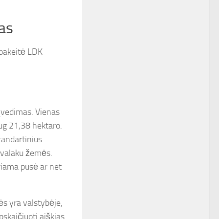
žas
 pakeitė LDK
įvedimas. Vienas
ug 21,38 hektaro.
tandartinius
u valaku žemės.
riama pusė ar net
ės yra valstybėje,
skaičiuoti aiškias