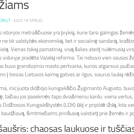
žiams
IAI.LT
·
2025 16 SPALIO
s istorijos metraščiuose yra įvykių, kurie tarsi galingas žem
ė ne tik valstybės ekonomiką, bet ir socialinę sandarą, krašto
ielą. Vienas tokių pamatinių, visą šalies ateitį nulėmusių vir
 viduryje pradėta Valakų reforma. Tai nebuvo vien sausas
Tai buvo grandiozinio masto pertvarka, kurios atgarsius jaučia
i į tiesias Lietuvos kaimų gatves ar ilgus, siaurus laukų rėži
rma, inicijuota didžiojo kunigaikščio Žygimanto Augusto, buvo
ę, tačiau jos pasekmės tapo dviašmeniu kardu: viena vertus,
 Didžiosios Kunigaikštystės (LDK) ūkį ir pripildė iždą, kita ve
o baudžiavą, šimtmečiams pririšusią valstietį prie žemės ir p
šaušris: chaosas laukuose ir tuščia