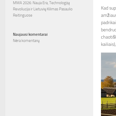
MMA 2026: Nauja Era, Technologijų
Kad sup
Revoliucija ir Lietuvių Kilimas Pasaulio
amžiaus
Reitinguose
padrikai
bendruo
Naujausi komentarai
chaotiš
Nėra komentarų.
kailiai