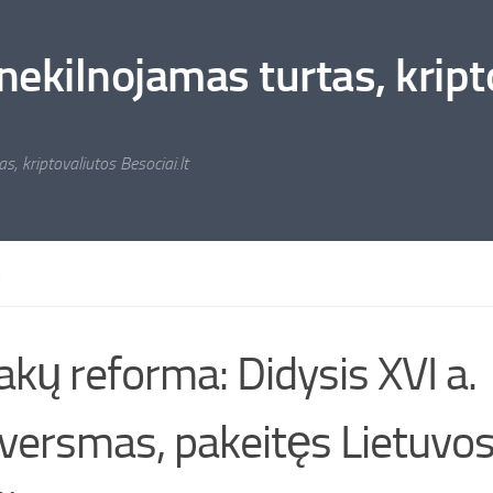
nekilnojamas turtas, kripto
s, kriptovaliutos Besociai.lt
A
akų reforma: Didysis XVI a.
versmas, pakeitęs Lietuvos