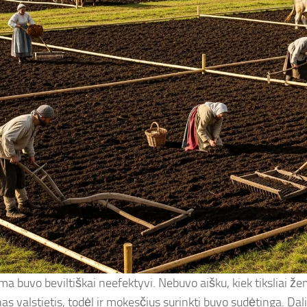
ema buvo beviltiškai neefektyvi. Nebuvo aišku, kiek tiksliai ž
as valstietis, todėl ir mokesčius surinkti buvo sudėtinga. Dal