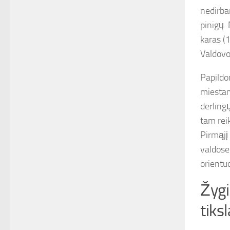
nedirba
pinigų.
karas (
Valdovo
Papildo
miestam
derlingų
tam rei
Pirmąjį
valdose
orientu
Žygi
tiksl