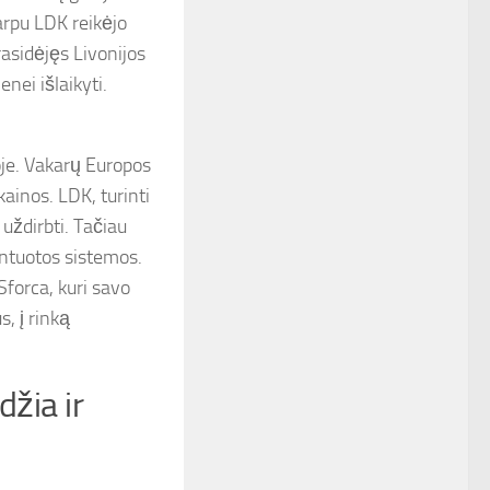
arpu LDK reikėjo
rasidėjęs Livonijos
ei išlaikyti.
je. Vakarų Europos
ainos. LDK, turinti
 uždirbti. Tačiau
entuotos sistemos.
Sforca, kuri savo
, į rinką
žia ir