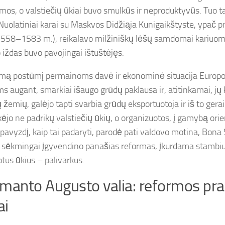
mos, o valstiečių ūkiai buvo smulkūs ir neproduktyvūs. Tuo t
 Nuolatiniai karai su Maskvos Didžiąja Kunigaikštyste, ypač p
1558–1583 m.), reikalavo milžiniškų lėšų samdomai kariuomen
 iždas buvo pavojingai ištuštėjęs.
mą postūmį permainoms davė ir ekonominė situacija Europo
s augant, smarkiai išaugo grūdų paklausa ir, atitinkamai, jų k
 žemių, galėjo tapti svarbia grūdų eksportuotoja ir iš to gerai
kėjo ne padrikų valstiečių ūkių, o organizuotos, į gamybą ori
 pavyzdį, kaip tai padaryti, parodė pati valdovo motina, Bona 
 sėkmingai įgyvendino panašias reformas, įkurdama stambius
otus ūkius – palivarkus.
manto Augusto valia: reformos prad
ai