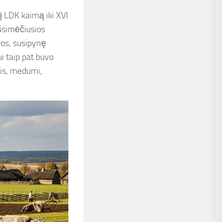
į LDK kaimą iki XVI
išsimėčiusios
rmos, susipynę
i taip pat buvo
is, medumi,