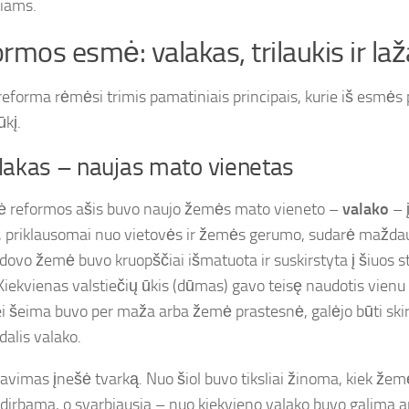
čiams.
rmos esmė: valakas, trilaukis ir la
reforma rėmėsi trimis pamatiniais principais, kurie iš esmės
kį.
lakas – naujas mato vienetas
ė reformos ašis buvo naujo žemės mato vieneto –
valako
– 
, priklausomai nuo vietovės ir žemės gerumo, sudarė mažda
ldovo žemė buvo kruopščiai išmatuota ir suskirstyta į šiuos s
 Kiekvienas valstiečių ūkis (dūmas) gavo teisę naudotis vien
jei šeima buvo per maža arba žemė prastesnė, galėjo būti ski
dalis valako.
avimas įnešė tvarką. Nuo šiol buvo tiksliai žinoma, kiek žem
s dirbama, o svarbiausia – nuo kiekvieno valako buvo galima ap