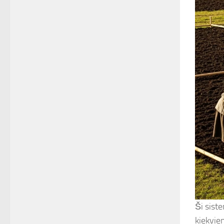
Ši sist
kiekvien