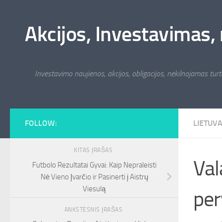
Skip to content
Akcijos, Investavimas, 
Investavimo naujienos, akcijos, obligacijos, nekilnojamas turta
FOLLOW:
LIETUV
KITAS ĮRAŠAS
Val
Futbolo Rezultatai Gyvai: Kaip Nepraleisti
Nė Vieno Įvarčio ir Pasinerti į Aistrų
Viesulą
per
ANKSTESNIS ĮRAŠAS