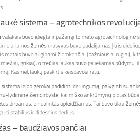
s.
ilaukė sistema – agrotechnikos revoliucij
u valakais buvo įdiegta ir pažangi to meto agrotechnologinė
aimo ariamos žemės masyvas buvo padalijamas į tris dideliu
ais metais buvo auginami žiemkenčiai (dažniausiai rugiai), ki
 miežiai, grikiai), o trečias laukas buvo paliekamas pūdymui ils
umą. Kasmet laukų paskirtis keisdavosi ratu.
ė sistema leido gerokai padidinti derlingumą, palyginti su ank
ė-lydimine žemdirbyste, kai miško ar krūmynų plotas būda
etus dirbamas, o nualintas apleidžiamas. Tai buvo tikra žemės 
gauti stabilius ir didesnius derlius.
žas – baudžiavos pančiai