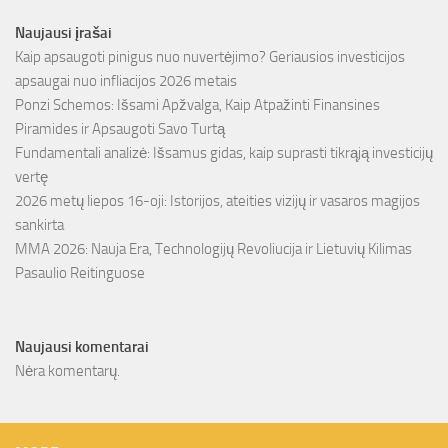
Naujausi įrašai
Kaip apsaugoti pinigus nuo nuvertėjimo? Geriausios investicijos
apsaugai nuo infliacijos 2026 metais
Ponzi Schemos: Išsami Apžvalga, Kaip Atpažinti Finansines
Piramides ir Apsaugoti Savo Turtą
Fundamentali analizė: Išsamus gidas, kaip suprasti tikrąją investicijų
vertę
2026 metų liepos 16-oji: Istorijos, ateities vizijų ir vasaros magijos
sankirta
MMA 2026: Nauja Era, Technologijų Revoliucija ir Lietuvių Kilimas
Pasaulio Reitinguose
Naujausi komentarai
Nėra komentarų.