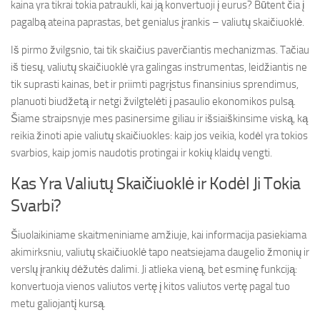
kaina yra tikrai tokia patraukli, kai ją konvertuoji į eurus? Būtent čia į
pagalbą ateina paprastas, bet genialus įrankis – valiutų skaičiuoklė.
Iš pirmo žvilgsnio, tai tik skaičius paverčiantis mechanizmas. Tačiau
iš tiesų, valiutų skaičiuoklė yra galingas instrumentas, leidžiantis ne
tik suprasti kainas, bet ir priimti pagrįstus finansinius sprendimus,
planuoti biudžetą ir netgi žvilgtelėti į pasaulio ekonomikos pulsą.
Šiame straipsnyje mes pasinersime giliau ir išsiaiškinsime viską, ką
reikia žinoti apie valiutų skaičiuokles: kaip jos veikia, kodėl yra tokios
svarbios, kaip jomis naudotis protingai ir kokių klaidų vengti.
Kas Yra Valiutų Skaičiuoklė ir Kodėl Ji Tokia
Svarbi?
Šiuolaikiniame skaitmeniniame amžiuje, kai informacija pasiekiama
akimirksniu, valiutų skaičiuoklė tapo neatsiejama daugelio žmonių ir
verslų įrankių dėžutės dalimi. Ji atlieka vieną, bet esminę funkciją:
konvertuoja vienos valiutos vertę į kitos valiutos vertę pagal tuo
metu galiojantį kursą.