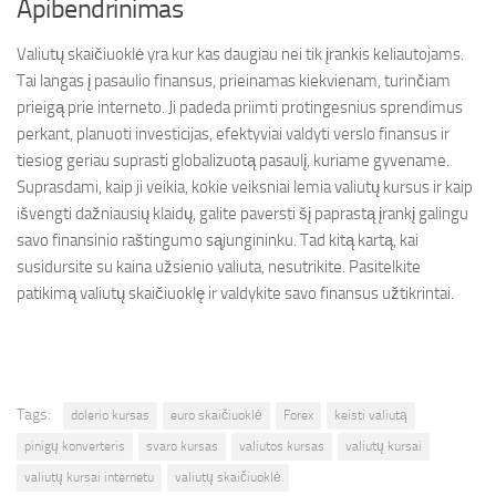
Apibendrinimas
Valiutų skaičiuoklė yra kur kas daugiau nei tik įrankis keliautojams.
Tai langas į pasaulio finansus, prieinamas kiekvienam, turinčiam
prieigą prie interneto. Ji padeda priimti protingesnius sprendimus
perkant, planuoti investicijas, efektyviai valdyti verslo finansus ir
tiesiog geriau suprasti globalizuotą pasaulį, kuriame gyvename.
Suprasdami, kaip ji veikia, kokie veiksniai lemia valiutų kursus ir kaip
išvengti dažniausių klaidų, galite paversti šį paprastą įrankį galingu
savo finansinio raštingumo sąjungininku. Tad kitą kartą, kai
susidursite su kaina užsienio valiuta, nesutrikite. Pasitelkite
patikimą valiutų skaičiuoklę ir valdykite savo finansus užtikrintai.
Tags:
dolerio kursas
euro skaičiuoklė
Forex
keisti valiutą
pinigų konverteris
svaro kursas
valiutos kursas
valiutų kursai
valiutų kursai internetu
valiutų skaičiuoklė