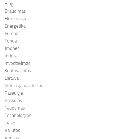
Blog
Draudimas
Ekonomika
Energetika
Europa
Fondai
Įmonės
Indėliai
Investavimas
Kriptovaliutos
Lietuva
Nekilnojamas turtas
Pasaulyje
Paskolos
Taupymas
Technologijos
Teisė
Valiutos
Verslas