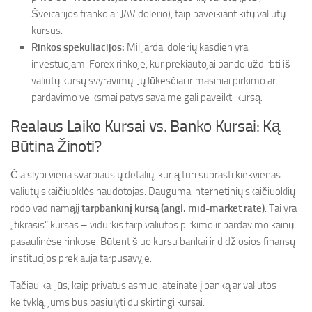
Šveicarijos franko ar JAV dolerio), taip paveikiant kitų valiutų
kursus.
Rinkos spekuliacijos:
Milijardai dolerių kasdien yra
investuojami Forex rinkoje, kur prekiautojai bando uždirbti iš
valiutų kursų svyravimų. Jų lūkesčiai ir masiniai pirkimo ar
pardavimo veiksmai patys savaime gali paveikti kursą.
Realaus Laiko Kursai vs. Banko Kursai: Ką
Būtina Žinoti?
Čia slypi viena svarbiausių detalių, kurią turi suprasti kiekvienas
valiutų skaičiuoklės naudotojas. Dauguma internetinių skaičiuoklių
rodo vadinamąjį
tarpbankinį kursą (angl. mid-market rate)
. Tai yra
„tikrasis“ kursas – vidurkis tarp valiutos pirkimo ir pardavimo kainų
pasaulinėse rinkose. Būtent šiuo kursu bankai ir didžiosios finansų
institucijos prekiauja tarpusavyje.
Tačiau kai jūs, kaip privatus asmuo, ateinate į banką ar valiutos
keityklą, jums bus pasiūlyti du skirtingi kursai: