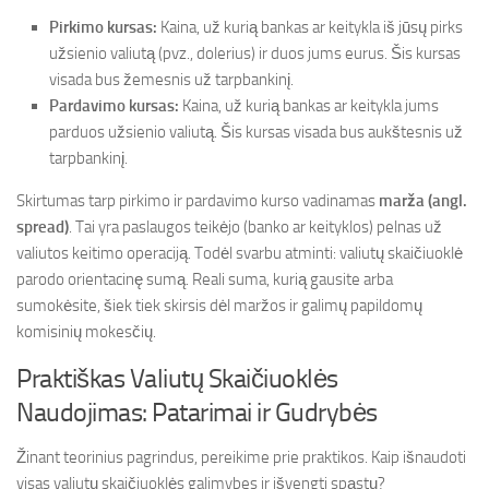
Pirkimo kursas:
Kaina, už kurią bankas ar keitykla iš jūsų pirks
užsienio valiutą (pvz., dolerius) ir duos jums eurus. Šis kursas
visada bus žemesnis už tarpbankinį.
Pardavimo kursas:
Kaina, už kurią bankas ar keitykla jums
parduos užsienio valiutą. Šis kursas visada bus aukštesnis už
tarpbankinį.
Skirtumas tarp pirkimo ir pardavimo kurso vadinamas
marža (angl.
spread)
. Tai yra paslaugos teikėjo (banko ar keityklos) pelnas už
valiutos keitimo operaciją. Todėl svarbu atminti: valiutų skaičiuoklė
parodo orientacinę sumą. Reali suma, kurią gausite arba
sumokėsite, šiek tiek skirsis dėl maržos ir galimų papildomų
komisinių mokesčių.
Praktiškas Valiutų Skaičiuoklės
Naudojimas: Patarimai ir Gudrybės
Žinant teorinius pagrindus, pereikime prie praktikos. Kaip išnaudoti
visas valiutų skaičiuoklės galimybes ir išvengti spąstų?