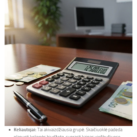
Keliautojai:
Tai akivaizdžiausia grupė. Skaičiuoklė padeda