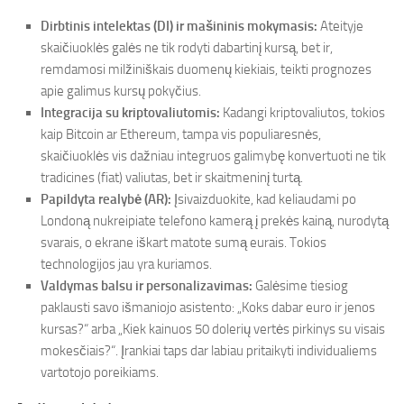
Dirbtinis intelektas (DI) ir mašininis mokymasis:
Ateityje
skaičiuoklės galės ne tik rodyti dabartinį kursą, bet ir,
remdamosi milžiniškais duomenų kiekiais, teikti prognozes
apie galimus kursų pokyčius.
Integracija su kriptovaliutomis:
Kadangi kriptovaliutos, tokios
kaip Bitcoin ar Ethereum, tampa vis populiaresnės,
skaičiuoklės vis dažniau integruos galimybę konvertuoti ne tik
tradicines (fiat) valiutas, bet ir skaitmeninį turtą.
Papildyta realybė (AR):
Įsivaizduokite, kad keliaudami po
Londoną nukreipiate telefono kamerą į prekės kainą, nurodytą
svarais, o ekrane iškart matote sumą eurais. Tokios
technologijos jau yra kuriamos.
Valdymas balsu ir personalizavimas:
Galėsime tiesiog
paklausti savo išmaniojo asistento: „Koks dabar euro ir jenos
kursas?“ arba „Kiek kainuos 50 dolerių vertės pirkinys su visais
mokesčiais?“. Įrankiai taps dar labiau pritaikyti individualiems
vartotojo poreikiams.