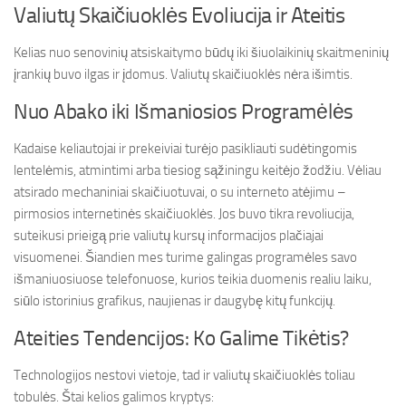
Valiutų Skaičiuoklės Evoliucija ir Ateitis
Kelias nuo senovinių atsiskaitymo būdų iki šiuolaikinių skaitmeninių
įrankių buvo ilgas ir įdomus. Valiutų skaičiuoklės nėra išimtis.
Nuo Abako iki Išmaniosios Programėlės
Kadaise keliautojai ir prekeiviai turėjo pasikliauti sudėtingomis
lentelėmis, atmintimi arba tiesiog sąžiningu keitėjo žodžiu. Vėliau
atsirado mechaniniai skaičiuotuvai, o su interneto atėjimu –
pirmosios internetinės skaičiuoklės. Jos buvo tikra revoliucija,
suteikusi prieigą prie valiutų kursų informacijos plačiajai
visuomenei. Šiandien mes turime galingas programėles savo
išmaniuosiuose telefonuose, kurios teikia duomenis realiu laiku,
siūlo istorinius grafikus, naujienas ir daugybę kitų funkcijų.
Ateities Tendencijos: Ko Galime Tikėtis?
Technologijos nestovi vietoje, tad ir valiutų skaičiuoklės toliau
tobulės. Štai kelios galimos kryptys: