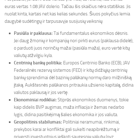
euras vertas 1.08 JAV dolerio. Tačiau šis skaičius nėra statiškas. Jis
nuolat kinta, kartais net kas kelias sekundes. Šiuos pokyčius lemia
daugybė sudėtingų ir tarpusavyje susijusių veiksnių:
Pasiūla ir paklausa:
Tai fundamentalus ekonomikos dėsnis.
Jei daug žmonių ir kompanijų nori pirkti eurus (paklausa didelė),
o parduoti juos norinčių mažai (pasiūla maža), euro vertė kitų
valiutų atžvilgiu kyla.
Centrinių bankų politika:
Europos Centrinio Banko (ECB), JAV
Federalinės rezervų sistemos (FED) ir kitų didžiųjų centrinių
bankų sprendimai dėl bazinių palūkanų normų daro milžinišką
įtaką. Aukštesnės palūkanos pritraukia užsienio kapitalą, didina
valiutos paklausą ir jos vertę.
Ekonominiai rodikliai:
Stiprūs ekonomikos duomenys, tokie
kaip didelis BVP augimas, maža infliacija ir žemas nedarbo
lygis, didina pasitikėjimą šalies ekonomika ir jos valiuta.
Geopolitinis stabilumas:
Politiniai neramumai, rinkimai,
prekybos karai ar konfliktai gali sukelti neapibrėžtumą ir
priversti investuotojus ieškoti saugesnių valiutų (pvz.,