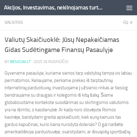
Akcijos, Investavimas, nekilnojamas turtas, kriptovaliutos - Besociai.lt
Skip to content
VALIUTOS
0
Valiutų Skaičiuoklė: Jūsų Nepakeičiamas
Gidas Sudėtingame Finansų Pasaulyje
BY
BESOCIAI.LT
·
2025 26 RUGPJŪČIO
Gyvename pasaulyje, kuriame sienos tarp valstybių tampa vis labiau
permatomos. Keliaujame, perkame prekes iš tarptautinių
internetinių parduotuvių, investuojame į užsienio rinkas ar tiesiog
bendraujame su draugais ir kolegomis iš kitų šalių. Šiame
globalizuotame kontekste susidūrimas su skirtingomis valiutomis
yra ne išimtis, o kasdienybė. Ar kada nors stovėjote Romos
kavinėje, bandydami greitai apskaičiuoti, kiek eurų kainuos tas
gardus kapučinas, kurio kaina nurodyta doleriais? O gal naršėte
amerikietiškoje parduotuvėje, svarstydami, ar išsvajotų sportbačių