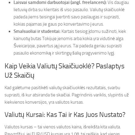
Laisvai samdomi darbuotojai (angl. freelancers):
Vis daugiau
lietuvių dirba su klientais iš viso pasaulio. Valiutų skaičiuoklė
padeda jiems teisingai įvertinti savo paslaugas ir suprasti,
kokias pajamas jie gaus po konvertavimo į eurus.
Smalsuoliai ir studentai:
Kartais tiesiog įdomu sužinoti, kiek
kainuotų butas Tokijuje jenomis arba kokia yra vidutinė alga
Šveicarijoje, pavertus ją į eurus. Tai padeda geriau suprasti
pasaulio ekonomiką ir skirtingų šalių pragyvenimo lygį.
Kaip Veikia Valiutų Skaičiuoklė? Paslaptys
Už Skaičių
Kad galėtume pasitikėti valiutų skaičiuoklės rezultatais, svarbu
suprasti, iš kur atsiranda tie skaičiai. Pagrindinis variklis, slypintis už
kiekvienos konversijos, yra valiutos kursas.
Valiutų Kursai: Kas Tai ir Kas Juos Nustato?
Valiutos kursas – tai vienos valiutos kaina, išreikšta kita valiuta.
Pavyzdžiui, jei EUR/USD kursas yra 1.08, tai reiškia, kad vienas