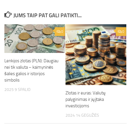
JUMS TAIP PAT GALI PATIKTI...
0
0
Lenkijos zlotas (PLN): Daugiau
nei tik valiuta – kaimyninės
šalies galios ir istorijos
simbolis
2025 9 SPALIO
Zlotas ir euras: Valiutų
palyginimas ir jų įtaka
investicijoms
2024 14 GEGUŽĖS