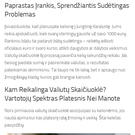
Paprastas Įrankis, Sprendžiantis Sudėtingas
Problemas
Įsivaizduokite, kad planuojate kelionę į Jungtinę Karalystę. Jums
reikia apskaičiuoti, kiek svarų sterlingų gausite už savo 1000 eurų.
Rankiniu būdu tai padaryti būtų sudėtinga – reikėtų ieškoti
oficialaus euro ir svaro kurso, atlikti daugybos ar dalybos veiksmus.
Valiutų skaičiuoklė šį procesą paverčia kelių sekundžių reikalu. Jūs
tiesiog įvedate sumą ir pasirenkate valiutas, o rezultatas
pateikiamas akimirksniu. Tai taupo ne tik laiką, bet ir apsaugo nuo
žmogiškųjų klaidų, kurios gali brangiai kainuoti.
Kam Reikalinga Valiutų Skaičiuoklė?
Vartotojų Spektras Platesnis Nei Manote
Nors pirmiausia valiutų skaičiuoklė asocijuojasi su kelionėmis, jos
nauda apima kur kas platesnį ratą žmonių ir veiklų. Štai keletas
pavyzdžių: