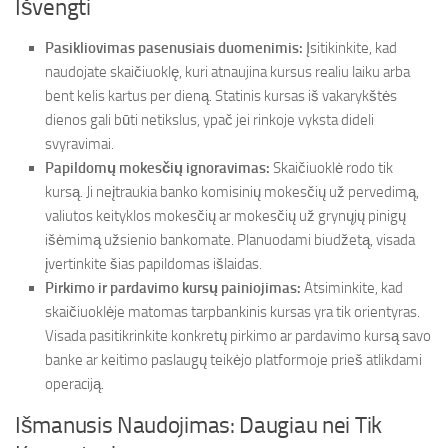
Išvengti
Pasikliovimas pasenusiais duomenimis:
Įsitikinkite, kad
naudojate skaičiuoklę, kuri atnaujina kursus realiu laiku arba
bent kelis kartus per dieną. Statinis kursas iš vakarykštės
dienos gali būti netikslus, ypač jei rinkoje vyksta dideli
svyravimai.
Papildomų mokesčių ignoravimas:
Skaičiuoklė rodo tik
kursą. Ji neįtraukia banko komisinių mokesčių už pervedimą,
valiutos keityklos mokesčių ar mokesčių už grynųjų pinigų
išėmimą užsienio bankomate. Planuodami biudžetą, visada
įvertinkite šias papildomas išlaidas.
Pirkimo ir pardavimo kursų painiojimas:
Atsiminkite, kad
skaičiuoklėje matomas tarpbankinis kursas yra tik orientyras.
Visada pasitikrinkite konkretų pirkimo ar pardavimo kursą savo
banke ar keitimo paslaugų teikėjo platformoje prieš atlikdami
operaciją.
Išmanusis Naudojimas: Daugiau nei Tik