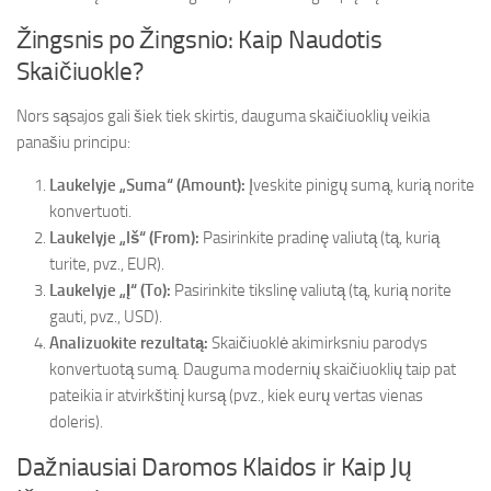
Žingsnis po Žingsnio: Kaip Naudotis
Skaičiuokle?
Nors sąsajos gali šiek tiek skirtis, dauguma skaičiuoklių veikia
panašiu principu:
Laukelyje „Suma“ (Amount):
Įveskite pinigų sumą, kurią norite
konvertuoti.
Laukelyje „Iš“ (From):
Pasirinkite pradinę valiutą (tą, kurią
turite, pvz., EUR).
Laukelyje „Į“ (To):
Pasirinkite tikslinę valiutą (tą, kurią norite
gauti, pvz., USD).
Analizuokite rezultatą:
Skaičiuoklė akimirksniu parodys
konvertuotą sumą. Dauguma modernių skaičiuoklių taip pat
pateikia ir atvirkštinį kursą (pvz., kiek eurų vertas vienas
doleris).
Dažniausiai Daromos Klaidos ir Kaip Jų