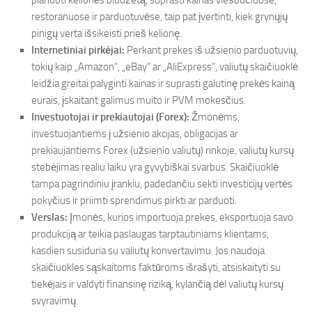
planuoti kelionės biudžetą, suprasti kainas viešbučiuose,
restoranuose ir parduotuvėse, taip pat įvertinti, kiek grynųjų
pinigų verta išsikeisti prieš kelionę.
Internetiniai pirkėjai:
Perkant prekes iš užsienio parduotuvių,
tokių kaip „Amazon“, „eBay“ ar „AliExpress“, valiutų skaičiuoklė
leidžia greitai palyginti kainas ir suprasti galutinę prekės kainą
eurais, įskaitant galimus muito ir PVM mokesčius.
Investuotojai ir prekiautojai (Forex):
Žmonėms,
investuojantiems į užsienio akcijas, obligacijas ar
prekiaujantiems Forex (užsienio valiutų) rinkoje, valiutų kursų
stebėjimas realiu laiku yra gyvybiškai svarbus. Skaičiuoklė
tampa pagrindiniu įrankiu, padedančiu sekti investicijų vertės
pokyčius ir priimti sprendimus pirkti ar parduoti.
Verslas:
Įmonės, kurios importuoja prekes, eksportuoja savo
produkciją ar teikia paslaugas tarptautiniams klientams,
kasdien susiduria su valiutų konvertavimu. Jos naudoja
skaičiuokles sąskaitoms faktūroms išrašyti, atsiskaityti su
tiekėjais ir valdyti finansinę riziką, kylančią dėl valiutų kursų
svyravimų.