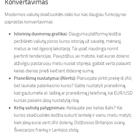
Konvertavimas
Modernios valiutų skaičiuoklės siūlo kur kas daugiau funkcijų nei
paprastas konvertavimas:
Istorinių duomenų grafikai:
Dauguma platformų leidžia
peržiūrėti valiutų poros kurso istoriją už savaitę, mėnesį,
metus ar net ilgesnį laikotarpį. Tai ypač naudinga norint
įvertinti tendencijas. Pavyzdžiui, jei matote, kad euras dolerio
atžvilgiu pastaruoju metu nuolat stiprėja, galbūt verta palaukti
kelias dienas prieš keičiant didesnę sumą.
Pranešimų nustatymai (Alerts):
Planuojate pirkti prekę iš JAV,
bet laukiate palankesnio kurso? Galite nustatyti pranešimą,
kad gautumėte el. laišką ar pranešimą į telefoną, kai EUR/USD
kursas pasieks jūsų nustatytą ribą.
Kelių valiutų palyginimas:
Keliaujate per kelias šalis? Kai
kurios skaičiuoklės leidžia sukurti lentelę ir vienu metu matyti,
kiek jūsų eurai verti JAV dolerių, Didžiosios Britanijos svarų,
Šveicarijos frankų ir Lenkijos zlotų.