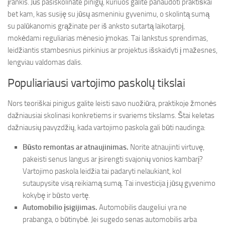
įrankis. Jūs pasiskolinate pinigų, kuriuos galite panaudoti praktiškai
bet kam, kas susiję su jūsų asmeniniu gyvenimu, o skolintą sumą
su palūkanomis grąžinate per iš anksto sutartą laikotarpį,
mokėdami reguliarias mėnesio įmokas. Tai lankstus sprendimas,
leidžiantis stambesnius pirkinius ar projektus išskaidyti į mažesnes,
lengviau valdomas dalis.
Populiariausi vartojimo paskolų tikslai
Nors teoriškai pinigus galite leisti savo nuožiūra, praktikoje žmonės
dažniausiai skolinasi konkretiems ir svariems tikslams. Štai keletas
dažniausių pavyzdžių, kada vartojimo paskola gali būti naudinga:
Būsto remontas ar atnaujinimas.
Norite atnaujinti virtuvę,
pakeisti senus langus ar įsirengti svajonių vonios kambarį?
Vartojimo paskola leidžia tai padaryti nelaukiant, kol
sutaupysite visą reikiamą sumą. Tai investicija į jūsų gyvenimo
kokybę ir būsto vertę.
Automobilio įsigijimas.
Automobilis daugeliui yra ne
prabanga, o būtinybė. Jei sugedo senas automobilis arba