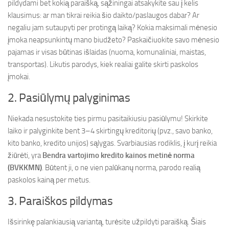
pildydami bet kokią paraišką, sąžiningai atsakykite sau į kelis
klausimus: ar man tikrai reikia šio daikto/paslaugos dabar? Ar
negaliu jam sutaupyti per protingą laiką? Kokia maksimali mėnesio
įmoka neapsunkintų mano biudžeto? Paskaičiuokite savo mėnesio
pajamas ir visas būtinas išlaidas (nuoma, komunaliniai, maistas,
transportas). Likutis parodys, kiek realiai galite skirti paskolos
įmokai.
2. Pasiūlymų palyginimas
Niekada nesustokite ties pirmu pasitaikiusiu pasiūlymu! Skirkite
laiko ir palyginkite bent 3–4 skirtingų kreditorių (pvz., savo banko,
kito banko, kredito unijos) sąlygas. Svarbiausias rodiklis, į kurį reikia
žiūrėti, yra
Bendra vartojimo kredito kainos metinė norma
(BVKKMN)
. Būtent ji, o ne vien palūkanų norma, parodo realią
paskolos kainą per metus.
3. Paraiškos pildymas
Išsirinkę palankiausią variantą, turėsite užpildyti paraišką. Šiais