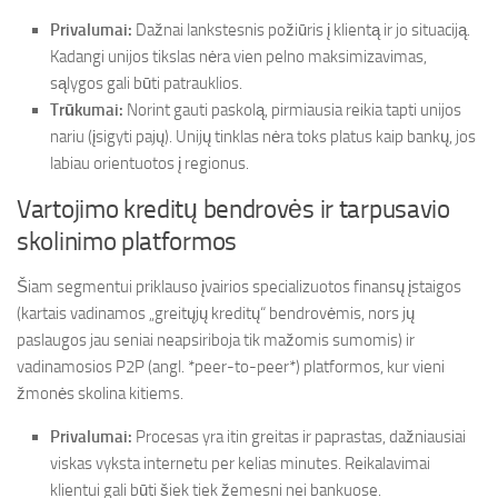
Privalumai:
Dažnai lankstesnis požiūris į klientą ir jo situaciją.
Kadangi unijos tikslas nėra vien pelno maksimizavimas,
sąlygos gali būti patrauklios.
Trūkumai:
Norint gauti paskolą, pirmiausia reikia tapti unijos
nariu (įsigyti pajų). Unijų tinklas nėra toks platus kaip bankų, jos
labiau orientuotos į regionus.
Vartojimo kreditų bendrovės ir tarpusavio
skolinimo platformos
Šiam segmentui priklauso įvairios specializuotos finansų įstaigos
(kartais vadinamos „greitųjų kreditų“ bendrovėmis, nors jų
paslaugos jau seniai neapsiriboja tik mažomis sumomis) ir
vadinamosios P2P (angl. *peer-to-peer*) platformos, kur vieni
žmonės skolina kitiems.
Privalumai:
Procesas yra itin greitas ir paprastas, dažniausiai
viskas vyksta internetu per kelias minutes. Reikalavimai
klientui gali būti šiek tiek žemesni nei bankuose.