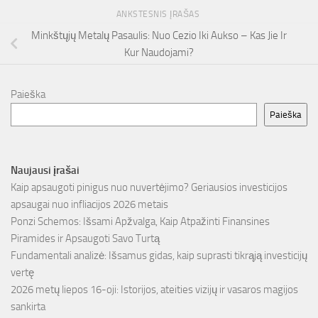
ANKSTESNIS ĮRAŠAS
Minkštųjų Metalų Pasaulis: Nuo Cezio Iki Aukso – Kas Jie Ir
Kur Naudojami?
Paieška
Paieška
Naujausi įrašai
Kaip apsaugoti pinigus nuo nuvertėjimo? Geriausios investicijos
apsaugai nuo infliacijos 2026 metais
Ponzi Schemos: Išsami Apžvalga, Kaip Atpažinti Finansines
Piramides ir Apsaugoti Savo Turtą
Fundamentali analizė: Išsamus gidas, kaip suprasti tikrąją investicijų
vertę
2026 metų liepos 16-oji: Istorijos, ateities vizijų ir vasaros magijos
sankirta