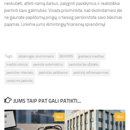
neskubėti, atlikti namų darbus, palyginti pasiūlymus ir realistiškai
įvertinti savo galimybes. Visada prisiminkite, kad skolindamiesi jūs
ne gaunate papildomų pinigų, o tiesiog perskirstote savo būsimas
pajamas. Linkime jums išmintingų finansinių sprendimų!
Tags:
atsakingas skolinimasis
BVKKMN
greitasis kreditas
kredito istorija
paskola automobiliui
paskolos be užstato
paskolos internetu
paskolos palūkanos
paskolų refinansavimas
vartojimo paskola
JUMS TAIP PAT GALI PATIKTI...
0
0