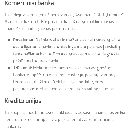
Komerciniai bankai
Tai didieji, visiems gerai žinomi vardai: „Swedbank“, SEB, „Luminor“,
Šiaulių bankas ir kiti. Kreiptis į banką dažnai yra patikimiausias ir
finansiškai naudingiausias pasirinkimas.
Privalumai:
Dažniausiai siūlo mažiausias palūkanas, ypač jei
esate ilgametis banko klientas ir gaunate pajamas į sąskaitą
tame pačiame banke. Procesai yra skaidrūs, o veikla griežtai
prižiūrima Lietuvos banko.
Trūkumai:
Mokumo vertinimo reikalavimai yra griežtesni.
Bankai kruopščiai tikrina kredito istoriją, pajamų tvarumą.
Procesas gali užtrukti šiek tiek ilgiau nei kitur, nors
pastaraisiais metais tapo labai greitas ir skaitmenizuotas.
Kredito unijos
Tai kooperatinės bendrovės, priklausančios savo nariams. Jos veikia
bendruomenės principu ir yra puiki alternatyva komerciniams
bankams.