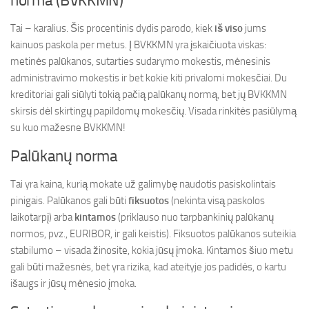
norma (BVKKMN)
Tai – karalius. Šis procentinis dydis parodo, kiek
iš viso
jums
kainuos paskola per metus. Į BVKKMN yra įskaičiuota viskas:
metinės palūkanos, sutarties sudarymo mokestis, mėnesinis
administravimo mokestis ir bet kokie kiti privalomi mokesčiai. Du
kreditoriai gali siūlyti tokią pačią palūkanų normą, bet jų BVKKMN
skirsis dėl skirtingų papildomų mokesčių. Visada rinkitės pasiūlymą
su kuo mažesne BVKKMN!
Palūkanų norma
Tai yra kaina, kurią mokate už galimybę naudotis pasiskolintais
pinigais. Palūkanos gali būti
fiksuotos
(nekinta visą paskolos
laikotarpį) arba
kintamos
(priklauso nuo tarpbankinių palūkanų
normos, pvz., EURIBOR, ir gali keistis). Fiksuotos palūkanos suteikia
stabilumo – visada žinosite, kokia jūsų įmoka. Kintamos šiuo metu
gali būti mažesnės, bet yra rizika, kad ateityje jos padidės, o kartu
išaugs ir jūsų mėnesio įmoka.