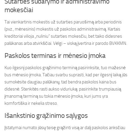
Sutarties sudarymo ir administravimo
mokesčiai
Tai vienkartinis mokestis už sutarties paruošimą arba periodinis
(pvz., mėnesinis) mokestis už paskolos administravimą. Kartais
kreditoriai vilioja „nuliniu“ sutarties mokesčiu, bet taiko didesnes
palūkanas arba atvirkščiai. Vėlgi – viską įvertina ir parodo BVKKMN.
Paskolos terminas ir mėnesio įmoka
Kuo ilgesnį paskolos grąžinimo terminą pasirinksite, tuo mažesnė
bus mėnesio įmoka. Tačiau svarbu suprasti, kad per ilgesnį laiką jūs
sumokėsite daugiau palūkanų, tad bendra paskolos kaina bus
didesnė. Stenkitės rasti aukso viduriuką: pasirinkite trumpiausią
įmanomą terminą su tokia mėnesio įmoka, kuri jums yra
komfortiška ir nekelia streso.
Išankstinio grąžinimo sąlygos
Įstatymai numato jūsų teisę grąžinti visą ar dalį paskolos anksčiau