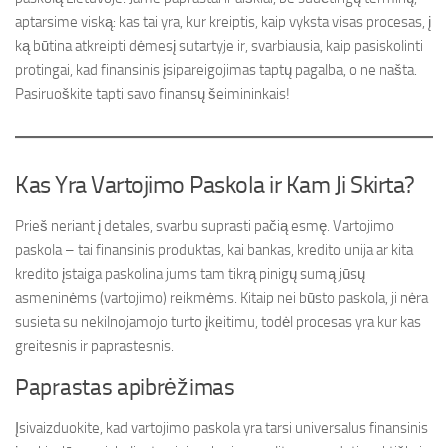
aptarsime viską: kas tai yra, kur kreiptis, kaip vyksta visas procesas, į
ką būtina atkreipti dėmesį sutartyje ir, svarbiausia, kaip pasiskolinti
protingai, kad finansinis įsipareigojimas taptų pagalba, o ne našta.
Pasiruoškite tapti savo finansų šeimininkais!
Kas Yra Vartojimo Paskola ir Kam Ji Skirta?
Prieš neriant į detales, svarbu suprasti pačią esmę. Vartojimo
paskola – tai finansinis produktas, kai bankas, kredito unija ar kita
kredito įstaiga paskolina jums tam tikrą pinigų sumą jūsų
asmeninėms (vartojimo) reikmėms. Kitaip nei būsto paskola, ji nėra
susieta su nekilnojamojo turto įkeitimu, todėl procesas yra kur kas
greitesnis ir paprastesnis.
Paprastas apibrėžimas
Įsivaizduokite, kad vartojimo paskola yra tarsi universalus finansinis