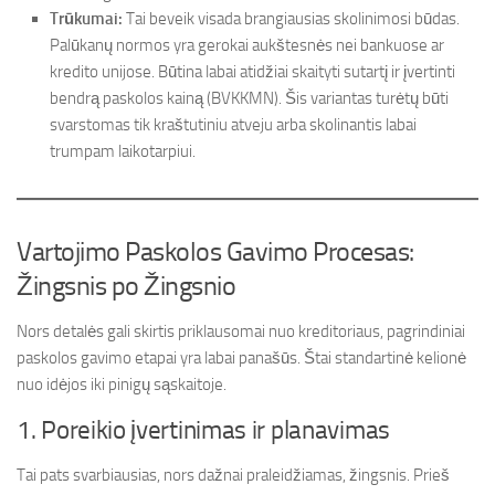
Trūkumai:
Tai beveik visada brangiausias skolinimosi būdas.
Palūkanų normos yra gerokai aukštesnės nei bankuose ar
kredito unijose. Būtina labai atidžiai skaityti sutartį ir įvertinti
bendrą paskolos kainą (BVKKMN). Šis variantas turėtų būti
svarstomas tik kraštutiniu atveju arba skolinantis labai
trumpam laikotarpiui.
Vartojimo Paskolos Gavimo Procesas:
Žingsnis po Žingsnio
Nors detalės gali skirtis priklausomai nuo kreditoriaus, pagrindiniai
paskolos gavimo etapai yra labai panašūs. Štai standartinė kelionė
nuo idėjos iki pinigų sąskaitoje.
1. Poreikio įvertinimas ir planavimas
Tai pats svarbiausias, nors dažnai praleidžiamas, žingsnis. Prieš