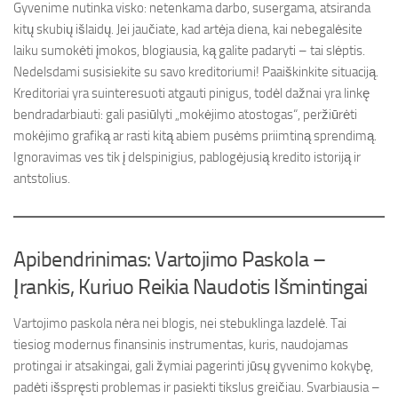
Gyvenime nutinka visko: netenkama darbo, susergama, atsiranda
kitų skubių išlaidų. Jei jaučiate, kad artėja diena, kai nebegalėsite
laiku sumokėti įmokos, blogiausia, ką galite padaryti – tai slėptis.
Nedelsdami susisiekite su savo kreditoriumi! Paaiškinkite situaciją.
Kreditoriai yra suinteresuoti atgauti pinigus, todėl dažnai yra linkę
bendradarbiauti: gali pasiūlyti „mokėjimo atostogas“, peržiūrėti
mokėjimo grafiką ar rasti kitą abiem pusėms priimtiną sprendimą.
Ignoravimas ves tik į delspinigius, pablogėjusią kredito istoriją ir
antstolius.
Apibendrinimas: Vartojimo Paskola –
Įrankis, Kuriuo Reikia Naudotis Išmintingai
Vartojimo paskola nėra nei blogis, nei stebuklinga lazdelė. Tai
tiesiog modernus finansinis instrumentas, kuris, naudojamas
protingai ir atsakingai, gali žymiai pagerinti jūsų gyvenimo kokybę,
padėti išspręsti problemas ir pasiekti tikslus greičiau. Svarbiausia –