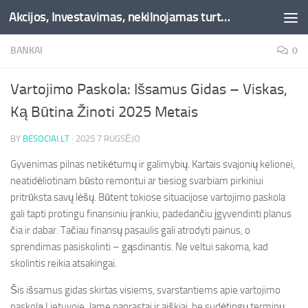
Akcijos, Investavimas, nekilnojamas turtas, kriptovaliutos - Besociai.lt
Skip to content
BANKAI
0
Vartojimo Paskola: Išsamus Gidas – Viskas,
Ką Būtina Žinoti 2025 Metais
BY
BESOCIAI.LT
·
2025 7 RUGSĖJO
Gyvenimas pilnas netikėtumų ir galimybių. Kartais svajonių kelionei,
neatidėliotinam būsto remontui ar tiesiog svarbiam pirkiniui
pritrūksta savų lėšų. Būtent tokiose situacijose vartojimo paskola
gali tapti protingu finansiniu įrankiu, padedančiu įgyvendinti planus
čia ir dabar. Tačiau finansų pasaulis gali atrodyti painus, o
sprendimas pasiskolinti – gąsdinantis. Ne veltui sakoma, kad
skolintis reikia atsakingai.
Šis išsamus gidas skirtas visiems, svarstantiems apie vartojimo
paskolą Lietuvoje. Jame paprastai ir aiškiai, be sudėtingų terminų,