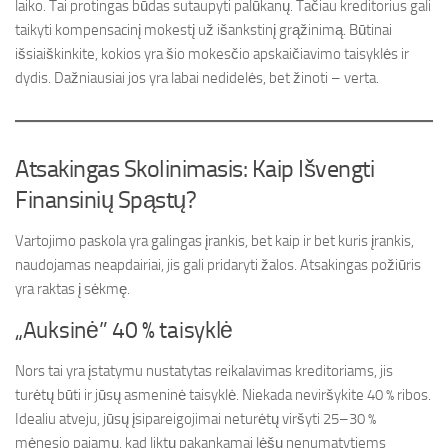
laiko. Tai protingas būdas sutaupyti palūkanų. Tačiau kreditorius gali
taikyti kompensacinį mokestį už išankstinį grąžinimą. Būtinai
išsiaiškinkite, kokios yra šio mokesčio apskaičiavimo taisyklės ir
dydis. Dažniausiai jos yra labai nedidelės, bet žinoti – verta.
Atsakingas Skolinimasis: Kaip Išvengti
Finansinių Spąstų?
Vartojimo paskola yra galingas įrankis, bet kaip ir bet kuris įrankis,
naudojamas neapdairiai, jis gali pridaryti žalos. Atsakingas požiūris
yra raktas į sėkmę.
„Auksinė” 40 % taisyklė
Nors tai yra įstatymu nustatytas reikalavimas kreditoriams, jis
turėtų būti ir jūsų asmeninė taisyklė. Niekada neviršykite 40 % ribos.
Idealiu atveju, jūsų įsipareigojimai neturėtų viršyti 25–30 %
mėnesio pajamų, kad liktų pakankamai lėšų nenumatytiems