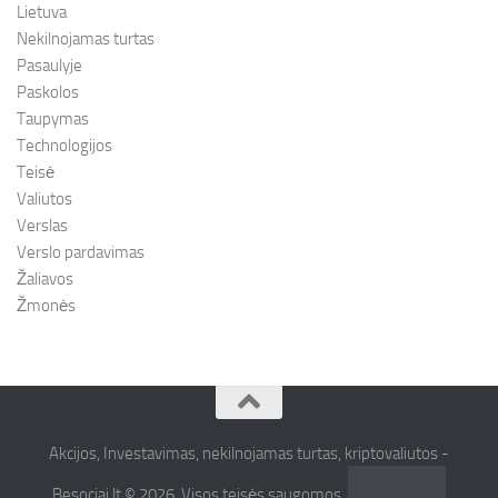
Lietuva
Nekilnojamas turtas
Pasaulyje
Paskolos
Taupymas
Technologijos
Teisė
Valiutos
Verslas
Verslo pardavimas
Žaliavos
Žmonės
Akcijos, Investavimas, nekilnojamas turtas, kriptovaliutos -
Besociai.lt © 2026. Visos teisės saugomos.