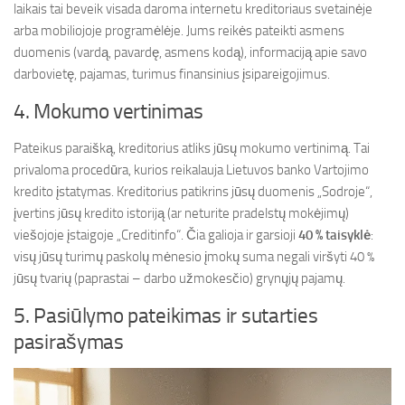
laikais tai beveik visada daroma internetu kreditoriaus svetainėje
arba mobiliojoje programėlėje. Jums reikės pateikti asmens
duomenis (vardą, pavardę, asmens kodą), informaciją apie savo
darbovietę, pajamas, turimus finansinius įsipareigojimus.
4. Mokumo vertinimas
Pateikus paraišką, kreditorius atliks jūsų mokumo vertinimą. Tai
privaloma procedūra, kurios reikalauja Lietuvos banko Vartojimo
kredito įstatymas. Kreditorius patikrins jūsų duomenis „Sodroje“,
įvertins jūsų kredito istoriją (ar neturite pradelstų mokėjimų)
viešojoje įstaigoje „Creditinfo“. Čia galioja ir garsioji
40 % taisyklė
:
visų jūsų turimų paskolų mėnesio įmokų suma negali viršyti 40 %
jūsų tvarių (paprastai – darbo užmokesčio) grynųjų pajamų.
5. Pasiūlymo pateikimas ir sutarties
pasirašymas