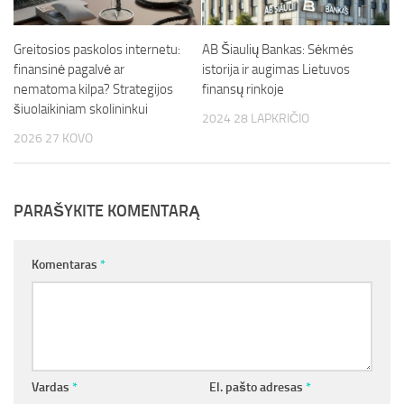
Greitosios paskolos internetu:
AB Šiaulių Bankas: Sėkmės
finansinė pagalvė ar
istorija ir augimas Lietuvos
nematoma kilpa? Strategijos
finansų rinkoje
šiuolaikiniam skolininkui
2024 28 LAPKRIČIO
2026 27 KOVO
PARAŠYKITE KOMENTARĄ
Komentaras
*
Vardas
*
El. pašto adresas
*