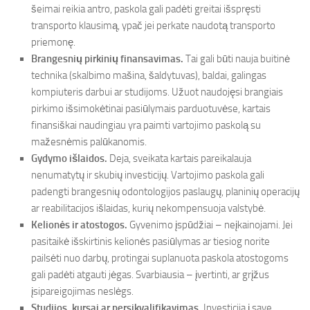
šeimai reikia antro, paskola gali padėti greitai išspręsti
transporto klausimą, ypač jei perkate naudotą transporto
priemonę.
Brangesnių pirkinių finansavimas.
Tai gali būti nauja buitinė
technika (skalbimo mašina, šaldytuvas), baldai, galingas
kompiuteris darbui ar studijoms. Užuot naudojęsi brangiais
pirkimo išsimokėtinai pasiūlymais parduotuvėse, kartais
finansiškai naudingiau yra paimti vartojimo paskolą su
mažesnėmis palūkanomis.
Gydymo išlaidos.
Deja, sveikata kartais pareikalauja
nenumatytų ir skubių investicijų. Vartojimo paskola gali
padengti brangesnių odontologijos paslaugų, planinių operacijų
ar reabilitacijos išlaidas, kurių nekompensuoja valstybė.
Kelionės ir atostogos.
Gyvenimo įspūdžiai – neįkainojami. Jei
pasitaikė išskirtinis kelionės pasiūlymas ar tiesiog norite
pailsėti nuo darbų, protingai suplanuota paskola atostogoms
gali padėti atgauti jėgas. Svarbiausia – įvertinti, ar grįžus
įsipareigojimas neslėgs.
Studijos, kursai ar persikvalifikavimas.
Investicija į save