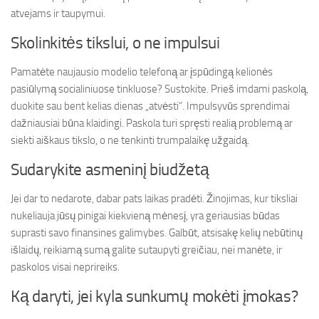
atvejams ir taupymui.
Skolinkitės tikslui, o ne impulsui
Pamatėte naujausio modelio telefoną ar įspūdingą kelionės
pasiūlymą socialiniuose tinkluose? Sustokite. Prieš imdami paskolą,
duokite sau bent kelias dienas „atvėsti“. Impulsyvūs sprendimai
dažniausiai būna klaidingi. Paskola turi spręsti realią problemą ar
siekti aiškaus tikslo, o ne tenkinti trumpalaikę užgaidą.
Sudarykite asmeninį biudžetą
Jei dar to nedarote, dabar pats laikas pradėti. Žinojimas, kur tiksliai
nukeliauja jūsų pinigai kiekvieną mėnesį, yra geriausias būdas
suprasti savo finansines galimybes. Galbūt, atsisakę kelių nebūtinų
išlaidų, reikiamą sumą galite sutaupyti greičiau, nei manėte, ir
paskolos visai neprireiks.
Ką daryti, jei kyla sunkumų mokėti įmokas?