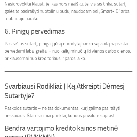
Nesidrovėkite klausti, jei kas nors neaišku. Jei viskas tinka, sutartį
galėsite pasirašyti nuotoliniu būdu, naudodamiesi „Smart-ID“ arba
mobiliuoju parašu.
6. Pinigų pervedimas
Pasirašius sutartį, pinigai į jūsų nurodytą banko sąskaitą paprastai
pervedami labai greitai – nuo kelių minučių iki vienos darbo dienos,
priklausomai nuo kreditoriaus ir paros laiko.
Svarbiausi Rodikliai: Į Ką Atkreipti Dėmesį
Sutartyje?
Paskolos sutartis – ne tas dokumentas, kurį galima pasirašyti
neskaičius. Štai esminiai punktai, kuriuos privalote suprasti.
Bendra vartojimo kredito kainos metinė